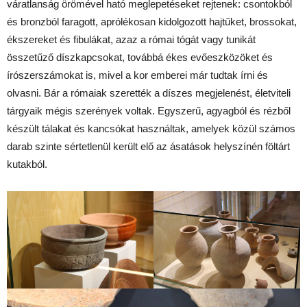
váratlanság örömével ható meglepetéseket rejtenek: csontokból
és bronzból faragott, aprólékosan kidolgozott hajtűket, brossokat,
ékszereket és fibulákat, azaz a római tógát vagy tunikát
összetűző díszkapcsokat, továbbá ékes evőeszközöket és
írószerszámokat is, mivel a kor emberei már tudtak írni és
olvasni. Bár a rómaiak szerették a díszes megjelenést, életviteli
tárgyaik mégis szerények voltak. Egyszerű, agyagból és rézből
készült tálakat és kancsókat használtak, amelyek közül számos
darab szinte sértetlenül került elő az ásatások helyszínén föltárt
kutakból.