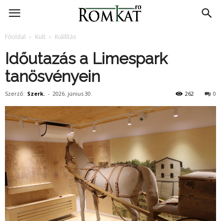
RomKat.ro
Főoldal
Kult
Kiállítás
Időutazás a Limespark
tanösvényein
Szerző:
Szerk.
-
2026. június 30.
262
0