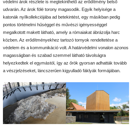
védelmi árok részlete is megtekinthető az erődítmény belső
udvarán. Az árok fölé torony magasodik. Egyik helyisége a
katonák nyílkollekciójába ad betekintést, egy másikban pedig
pontos történelmi hűséggel és művészi igényességgel
megalkotott makett látható, amely a rómaiakat ábrázolja harc
közben. Az erődítményekhez tartozó tornyok rendeltetése a
védelem és a kommunikáció volt. A határvédelmi vonalon azonos
magasságban és szabad szemmel látható távolságra
helyezkedtek el egymástól, így az őrök gyorsan adhatták tovább
a vészjelzéseket, láncszerűen kigyulladó fáklyák formájában.