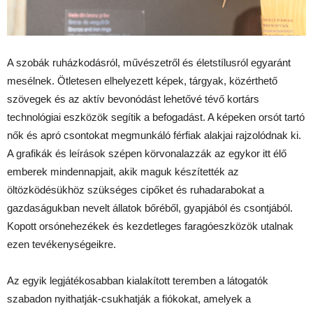
A szobák ruházkodásról, művészetről és életstílusról egyaránt
mesélnek. Ötletesen elhelyezett képek, tárgyak, közérthető
szövegek és az aktív bevonódást lehetővé tévő kortárs
technológiai eszközök segítik a befogadást. A képeken orsót tartó
nők és apró csontokat megmunkáló férfiak alakjai rajzolódnak ki.
A grafikák és leírások szépen körvonalazzák az egykor itt élő
emberek mindennapjait, akik maguk készítették az
öltözködésükhöz szükséges cipőket és ruhadarabokat a
gazdaságukban nevelt állatok bőréből, gyapjából és csontjából.
Kopott orsónehezékek és kezdetleges faragóeszközök utalnak
ezen tevékenységeikre.
Az egyik legjátékosabban kialakított teremben a látogatók
szabadon nyithatják-csukhatják a fiókokat, amelyek a