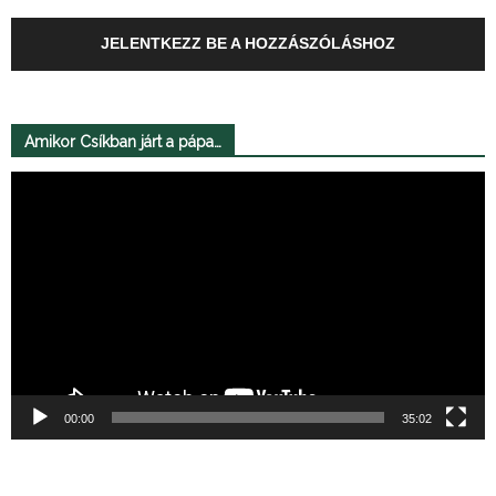
JELENTKEZZ BE A HOZZÁSZÓLÁSHOZ
Amikor Csíkban járt a pápa…
Videólejátszó
00:00
35:02