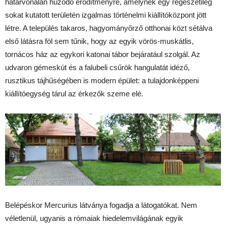
határvonalán húzódó erődítményre, amelynek egy régészetileg
sokat kutatott területén izgalmas történelmi kiállítóközpont jött
létre. A település takaros, hagyományőrző otthonai közt sétálva
első látásra föl sem tűnik, hogy az egyik vörös-muskátlis,
tornácos ház az egykori katonai tábor bejáratául szolgál. Az
udvaron gémeskút és a falubeli csűrök hangulatát idéző,
rusztikus tájhűségében is modern épület: a tulajdonképpeni
kiállítóegység tárul az érkezők szeme elé.
Belépéskor Mercurius látványa fogadja a látogatókat. Nem
véletlenül, ugyanis a rómaiak hiedelemvilágának egyik