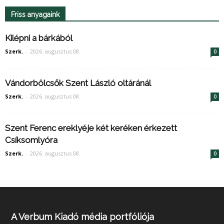
Friss anyagaink
Kilépni a bárkából
Szerk.
-
2026. augusztus 08.
0
Vándorbölcsők Szent László oltáránál
Szerk.
-
2026. augusztus 08.
0
Szent Ferenc ereklyéje két keréken érkezett
Csíksomlyóra
Szerk.
-
2026. augusztus 08.
0
A Verbum Kiadó média portfóliója