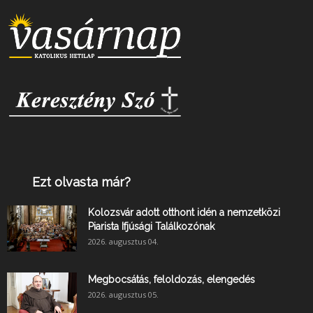
Ezt olvasta már?
Kolozsvár adott otthont idén a nemzetközi
Piarista Ifjúsági Találkozónak
2026. augusztus 04.
Megbocsátás, feloldozás, elengedés
2026. augusztus 05.