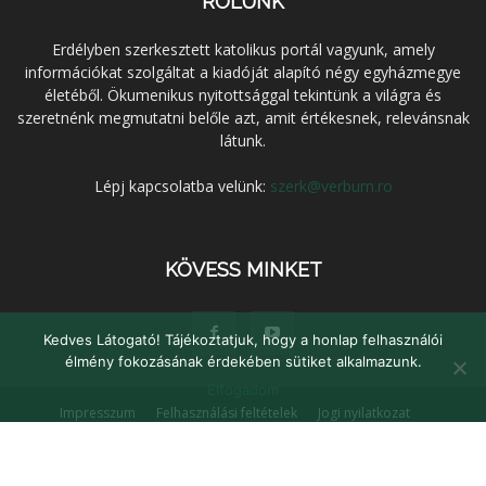
RÓLUNK
Erdélyben szerkesztett katolikus portál vagyunk, amely
információkat szolgáltat a kiadóját alapító négy egyházmegye
életéből. Ökumenikus nyitottsággal tekintünk a világra és
szeretnénk megmutatni belőle azt, amit értékesnek, relevánsnak
látunk.
Lépj kapcsolatba velünk:
szerk@verbum.ro
KÖVESS MINKET
Kedves Látogató! Tájékoztatjuk, hogy a honlap felhasználói
élmény fokozásának érdekében sütiket alkalmazunk.
Elfogadom
Impresszum
Felhasználási feltételek
Jogi nyilatkozat
Adatvédelem
Médiaajánlat
Kapcsolat
© Verbum Keresztény Kulturális Egyesület