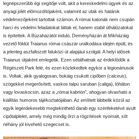
legnépszerűbb égi segítője volt, akit a kereskedelmi ügyek és az
anyagi jólét előmozdítójaként, valamint az utak és határok
védelmezőjeként tartottak számon. A római katonák nem csupán
harci és védelmi feladatokat láttak el, hanem stabil úthálózatokat
is építettek. A Búzaházától induló, Deményházán át Mikházáig
vezető földút Traianus római császár uralkodása idején épült, és
a jelenleg aszfaltozott faluközi út alapjául szolgál. A helyi idősek
Traianus útjaként emlegetik. Ezen sétálhatnak az érdeklődők a
Régészeti Park felé, és ezen közlekedtek egykor a legionáriusok
is. Voltak, akik gyalogosan, bokáig csukott cipőben (calceus),
szögekkel megerősített, vaskos talpú saruban (caliga), lóháton
vagy lovaskocsin, azaz a „római kabrión”, ahogyan olvasható a
kiállítás humoros tájékoztatójában. Az említett lábbelik közül az
egyik legérdekesebb megtekinthető darab egy szénfeketévé avult
cipőtalplelet, amely még mindig őrzi a rögzítések nyomait, sőt
néhány jól kivehető szegecset is.