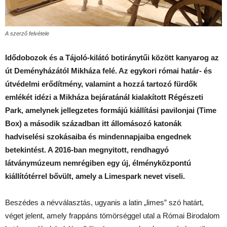
A szerző felvétele
Idődobozok és a Tájoló-kilátó botiránytűi között kanyarog az
út Deményházától Mikháza felé.
Az egykori római határ- és
útvédelmi erődítmény, valamint a hozzá tartozó fürdők
emlékét idézi a Mikháza bejáratánál kialakított Régészeti
Park, amelynek jellegzetes formájú kiállítási pavilonjai (Time
Box) a második században itt állomásozó katonák
hadviselési szokásaiba és mindennapjaiba engednek
betekintést.
A 2016-ban megnyitott, rendhagy
ó
látványmúzeum nemrégiben egy új, élményközpontú
kiállítótérrel bővült, amely a Limespark nevet viseli.
Beszédes a névválasztás, ugyanis a latin „limes” szó határt,
véget jelent, amely frappáns tömörséggel utal a Római Birodalom