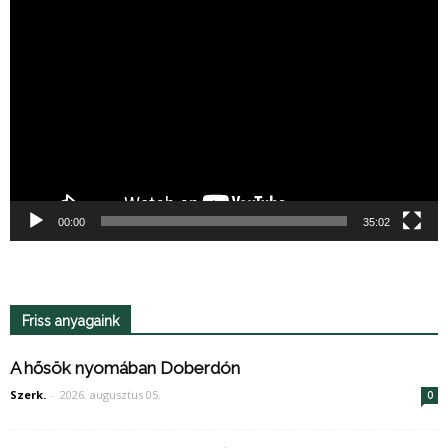
Videólejátszó
00:00
35:02
Friss anyagaink
A hősök nyomában Doberdón
Szerk.
-
2026. augusztus 05.
0