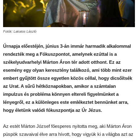
Fotók: Lakatos László
Úrnapja előestéjén, június 3-án immár harmadik alkalommal
rendezték meg a Fókuszpontot, amelynek ezúttal is a
székelyudvarhelyi Márton Áron tér adott otthont. Ez az
esemény egy olyan keresztény találkozó, ami több mint ezer
embert gyűjtött össze egyetlen közös céllal, hogy dicsőítsék
az Urat. A sűrű hétköznapokban, amikor a számtalan
impulzus és probléma könnyen eltereli figyelmünket a
lényegről, ez a különleges este emlékeztet bennünket arra,
hogy életünk valódi fókuszpontja az Úr Jézus.
Az estét Márton József főesperes nyitotta meg, aki Márton Áron
püspök szavaival élve arra hívott, hogy vigyük ki a világba azt az