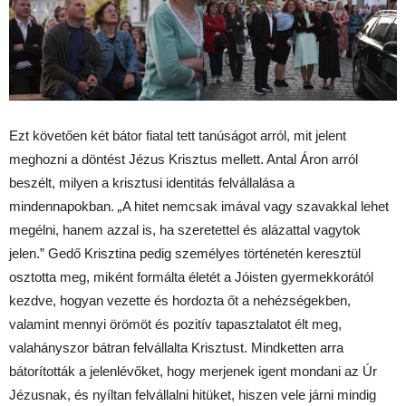
Ezt követően két bátor fiatal tett tanúságot arról, mit jelent
meghozni a döntést Jézus Krisztus mellett. Antal Áron arról
beszélt, milyen a krisztusi identitás felvállalása a
mindennapokban.
„
A hitet nemcsak imával vagy szavakkal lehet
megélni, hanem azzal is, ha szeretettel és alázattal vagytok
jelen.”
Gedő Krisztina pedig személyes történetén keresztül
osztotta meg, miként formálta életét a Jóisten gyermekkorától
kezdve, hogyan vezette és hordozta őt a nehézségekben,
valamint mennyi örömöt és pozitív tapasztalatot élt meg,
valahányszor bátran felvállalta Krisztust. Mindketten arra
bátorították a jelenlévőket, hogy merjenek igent mondani az Úr
Jézusnak, és nyíltan felvállalni hitüket, hiszen vele járni mindig