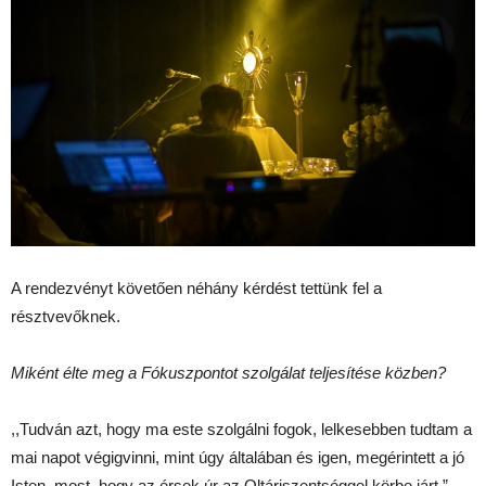
A rendezvényt követően néhány kérdést tettünk fel a
résztvevőknek.
Miként élte meg a Fókuszpontot szolgálat teljesítése közben?
,,Tudván azt, hogy ma este szolgálni fogok, lelkesebben tudtam a
mai napot végigvinni, mint úgy általában és igen, megérintett a jó
Isten, most, hogy az érsek úr az Oltáriszentséggel körbe járt.”