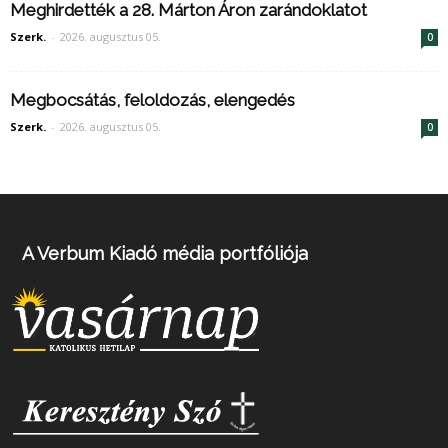
Meghirdették a 28. Márton Áron zarándoklatot
Szerk.
-
2026. augusztus 05.
0
Megbocsátás, feloldozás, elengedés
Szerk.
-
2026. augusztus 05.
0
A Verbum Kiadó média portfóliója