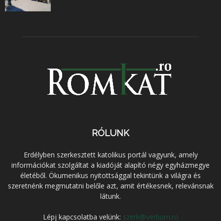
RÓLUNK
Erdélyben szerkesztett katolikus portál vagyunk, amely
információkat szolgáltat a kiadóját alapító négy egyházmegye
életéből. Ökumenikus nyitottsággal tekintünk a világra és
szeretnénk megmutatni belőle azt, amit értékesnek, relevánsnak
látunk.
Lépj kapcsolatba velünk:
szerk@verbum.ro