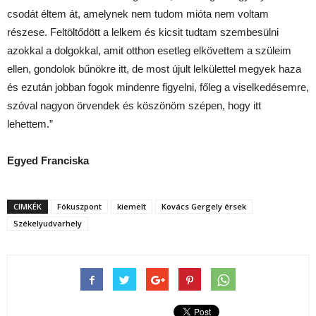
csodát éltem át, amelynek nem tudom mióta nem voltam
részese. Feltöltődött a lelkem és kicsit tudtam szembesülni
azokkal a dolgokkal, amit otthon esetleg elkövettem a szüleim
ellen, gondolok bűnökre itt, de most újult lelkülettel megyek haza
és ezután jobban fogok mindenre figyelni, főleg a viselkedésemre,
szóval nagyon örvendek és köszönöm szépen, hogy itt
lehettem.”
Egyed Franciska
CIMKÉK
Fókuszpont
kiemelt
Kovács Gergely érsek
Székelyudvarhely