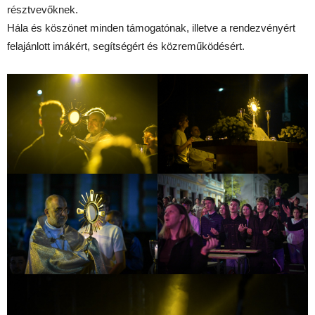
résztvevőknek.
Hála és köszönet minden támogatónak, illetve a rendezvényért
felajánlott imákért, segítségért és közreműködésért.