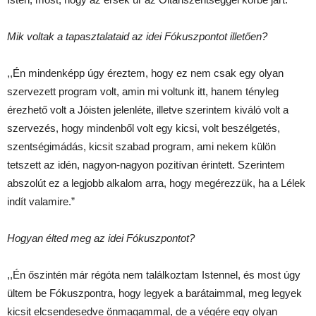
Mik voltak a tapasztalataid az idei Fókuszpontot illetően?
,,Én mindenképp úgy éreztem, hogy ez nem csak egy olyan
szervezett program volt, amin mi voltunk itt, hanem tényleg
érezhető volt a Jóisten jelenléte, illetve szerintem kiváló volt a
szervezés, hogy mindenből volt egy kicsi, volt beszélgetés,
szentségimádás, kicsit szabad program, ami nekem külön
tetszett az idén, nagyon-nagyon pozitívan érintett. Szerintem
abszolút ez a legjobb alkalom arra, hogy megérezzük, ha a Lélek
indít valamire.”
Hogyan élted meg az idei Fókuszpontot?
,,Én őszintén már régóta nem találkoztam Istennel, és most úgy
ültem be Fókuszpontra, hogy legyek a barátaimmal, meg legyek
kicsit elcsendesedve önmagammal, de a végére egy olyan