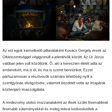
Az est egyik kiemelkedő pillanataként Kovács Gergely érsek az
Oltáriszentséggel végigvonult a jelenlévők között. Az Úr Jézus
valóban jelen volt közöttünk. Ő, aki a kereszten életét adta az
emberekért, ma is él, és ma is szeret bennünket. Ezzel
párhuzamosan a résztvevők számára lehetőség nyílt a
szentgyónás elvégzésére, valamint kezdetét vette az imapárok
közbenjáró imaszolgálata.
A rendezvény utolsó mozzanataként az ifisek szülei finomabbnál
finomabb süteményekkel és meleg teával kedveskedtek a