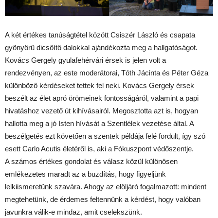
A két értékes tanúságtétel között Csiszér László és csapata
gyönyörű dicsőítő dalokkal ajándékozta meg a hallgatóságot.
Kovács Gergely gyulafehérvári érsek is jelen volt a
rendezvényen, az este moderátorai, Tóth Jácinta és Péter Géza
különböző kérdéseket tettek fel neki. Kovács Gergely érsek
beszélt az élet apró örömeinek fontosságáról, valamint a papi
hivatáshoz vezető út kihívásairól. Megosztotta azt is, hogyan
hallotta meg a jó Isten hívását a Szentlélek vezetése által. A
beszélgetés ezt követően a szentek példája felé fordult, így szó
esett Carlo Acutis életéről is, aki a Fókuszpont védőszentje.
A számos értékes gondolat és válasz közül különösen
emlékezetes maradt az a buzdítás, hogy figyeljünk
lelkiismeretünk szavára. Ahogy az elöljáró fogalmazott: mindent
megtehetünk, de érdemes feltennünk a kérdést, hogy valóban
javunkra válik-e mindaz, amit cselekszünk.