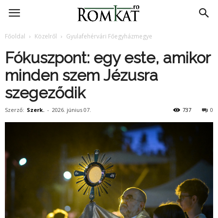
RomKat.ro
Főoldal
Közelről
Gyulafehérvári Főegyházmegye
Fókuszpont: egy este, amikor
minden szem Jézusra
szegeződik
Szerző:
Szerk.
-
2026. június 07.
737
0