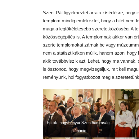
Szent Pál figyelmeztet arra a kísértésre, hog
templom mindig emlékeztet, hogy a hitet nem le
maga a legtökéletesebb szeretetközösség. A t
közösségépítés is. A templomnak akkor van érté
szerte templomokat zárnak be vagy múzeummá a
nem a statisztikákon múlik, hanem azon, hogy 
akik továbbviszik azt. Lehet, hogy ma vannak, 
is ösztönöz, hogy megvizsgáljuk, mit kell magunk
reményünk, hol fogyatkozott meg a szeretetünk
Fotók: nagybányai Szentháromság-
plébánia