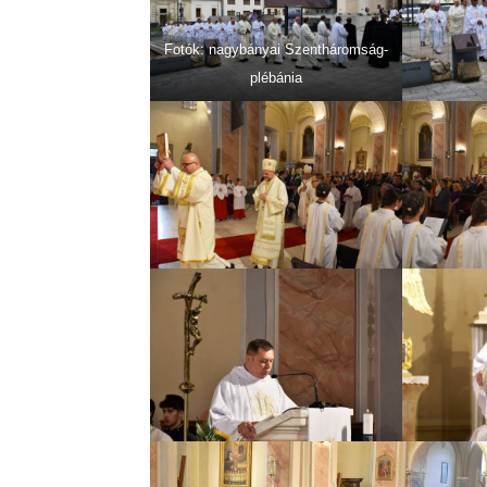
Fotók: nagybányai Szentháromság-
plébánia