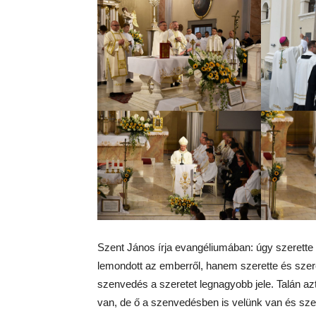
Szent János írja evangéliumában: úgy szerette I
lemondott az emberről, hanem szerette és szere
szenvedés a szeretet legnagyobb jele. Talán az
van, de ő a szenvedésben is velünk van és sze