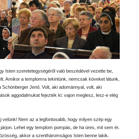
gy Isten szeretetegységéről való beszédével vezette be,
lt. Amikor a templomra tekintünk, nemcsak köveket látunk,
 Schönberger Jenő. Volt, aki adománnyal, volt, aki
mások aggodalmukat fejezték ki: vajon meglesz, lesz-e elég
j velünk! Nem az a legfontosabb, hogy milyen szép egy
járjon. Lehet egy templom pompás, de ha üres, mit sem ér.
özösség, akkor a szentháromságos Isten benne lakik.