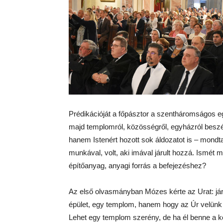
Prédikációját a főpásztor a szentháromságos e
majd templomról, közösségről, egyházról beszé
hanem Istenért hozott sok áldozatot is – mondta
munkával, volt, aki imával járult hozzá. Ismét 
építőanyag, anyagi forrás a befejezéshez?
Az első olvasmányban Mózes kérte az Urat: jár
épület, egy templom, hanem hogy az Úr velünk 
Lehet egy templom szerény, de ha él benne a k