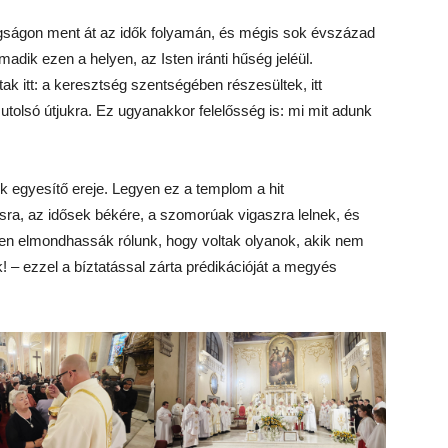
gságon ment át az idők folyamán, és mégis sok évszázad
madik ezen a helyen, az Isten iránti hűség jeléül.
rtak itt: a keresztség szentségében részesültek, itt
 utolsó útjukra. Ez ugyanakkor felelősség is: mi mit adunk
k egyesítő ereje. Legyen ez a templom a hit
ásra, az idősek békére, a szomorúak vigaszra lelnek, és
őben elmondhassák rólunk, hogy voltak olyanok, akik nem
 – ezzel a bíztatással zárta prédikációját a megyés