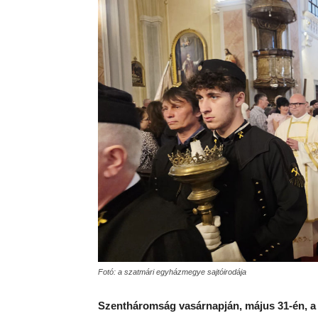
Fotó: a szatmári egyházmegye sajtóirodája
Szentháromság vasárnapján, május 31-én, 