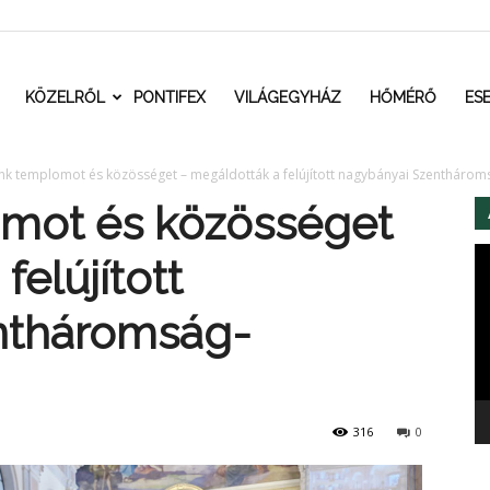
t.ro
KÖZELRŐL
PONTIFEX
VILÁGEGYHÁZ
HŐMÉRŐ
ES
ünk templomot és közösséget – megáldották a felújított nagybányai Szenthár
omot és közösséget
Vi
felújított
ntháromság-
316
0