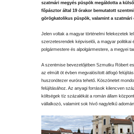
szatmári megyés püspök megáldotta a külső
főpásztor által 19 órakor bemutatott szentm
görögkatolikus püspök, valamint a szatmár
Jelen voltak a magyar történelmi felekezetek le
szerzetesrendek képviselői, a magyar politikai
polgármestere és alpolgármestere, a megyei ta
A szentmise bevezetőjében Szmutku Róbert es
az elmúlt öt évben megvalósított átfogó felújít
huszonötezer euróra tehető. Köszönetet mondo
felújításához. Az anyagi források kilencven sz
költségek tíz százalékát a román állam közpon
vállalkozó, valamint sok hívő nagylelkű adomány