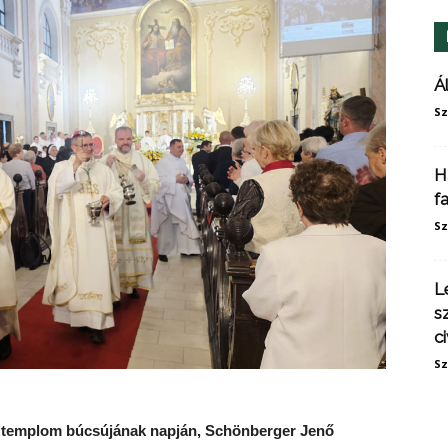
Á
Sz
H
f
Sz
L
s
ci
Sz
a templom búcsújának napján, Schönberger Jenő