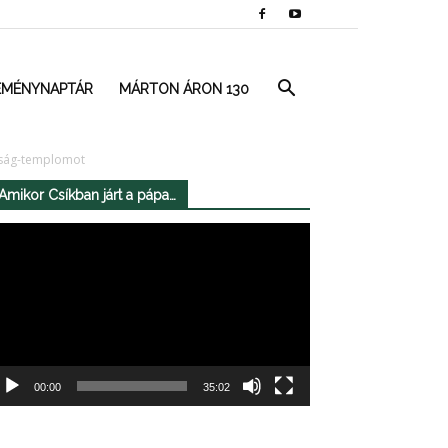
EMÉNYNAPTÁR
MÁRTON ÁRON 130
omság-templomot
Amikor Csíkban járt a pápa…
deólejátszó
00:00
35:02