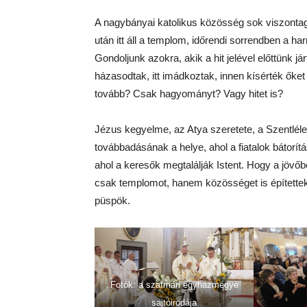
A nagybányai katolikus közösség sok viszonta
után itt áll a templom, időrendi sorrendben a har
Gondoljunk azokra, akik a hit jelével előttünk já
házasodtak, itt imádkoztak, innen kísérték őket
tovább? Csak hagyományt? Vagy hitet is?
Jézus kegyelme, az Atya szeretete, a Szentléle
továbbadásának a helye, ahol a fiatalok bátorít
ahol a keresők megtalálják Istent. Hogy a jöv
csak templomot, hanem közösséget is építettek!
püspök.
Fotók: a szatmári egyházmegye
sajtóirodája