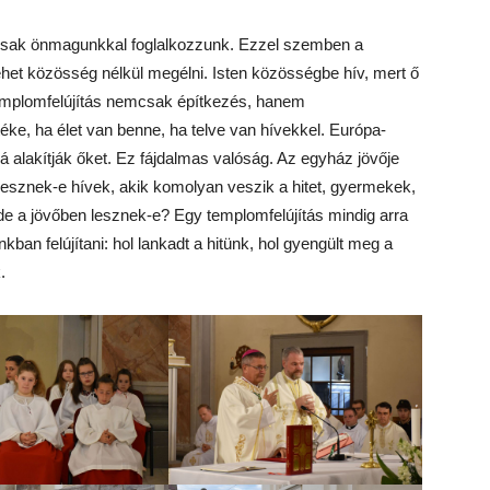
y csak önmagunkkal foglalkozzunk. Ezzel szemben a
het közösség nélkül megélni. Isten közösségbe hív, mert ő
emplomfelújítás nemcsak építkezés, hanem
ke, ha élet van benne, ha telve van hívekkel. Európa-
lakítják őket. Ez fájdalmas valóság. Az egyház jövője
lesznek-e hívek, akik komolyan veszik a hitet, gyermekek,
de a jövőben lesznek-e? Egy templomfelújítás mindig arra
ban felújítani: hol lankadt a hitünk, hol gyengült meg a
.