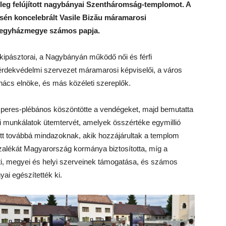
leg felújított nagybányai Szentháromság-templomot. A
isén koncelebrált Vasile Bizău máramarosi
i egyházmegye számos papja.
lkipásztorai, a Nagybányán működő női és férfi
 érdekvédelmi szervezet máramarosi képviselői, a város
nács elnöke, és más közéleti szereplők.
peres-plébános köszöntötte a vendégeket, majd bemutatta
ási munkálatok ütemtervét, amelyek összértéke egymillió
tt továbbá mindazoknak, akik hozzájárultak a templom
ázalékát Magyarország kormánya biztosította, míg a
ti, megyei és helyi szerveinek támogatása, és számos
ai egészítették ki.