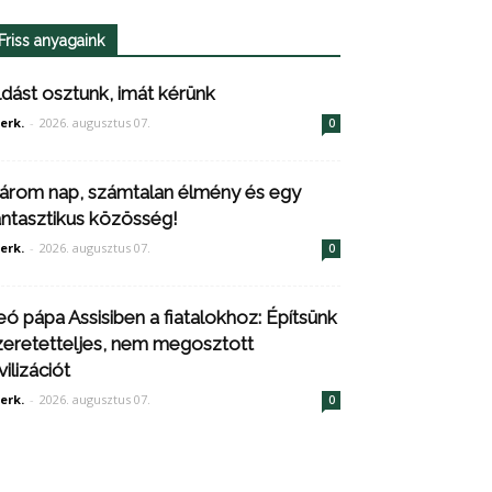
Friss anyagaink
ldást osztunk, imát kérünk
erk.
-
2026. augusztus 07.
0
árom nap, számtalan élmény és egy
antasztikus közösség!
erk.
-
2026. augusztus 07.
0
eó pápa Assisiben a fiatalokhoz: Építsünk
zeretetteljes, nem megosztott
vilizációt
erk.
-
2026. augusztus 07.
0