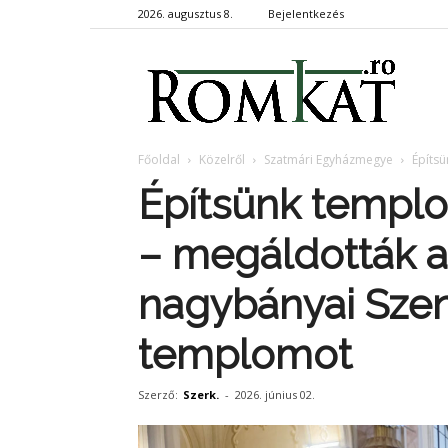
2026. augusztus 8.
Bejelentkezés
RomKa
Főoldal
Közelről
Szatmári Egyházmegye
Építs
Építsünk templ
– megáldották a 
nagybányai Sze
templomot
Szerző:
Szerk.
-
2026. június 02.