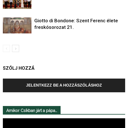
Giotto di Bondone: Szent Ferenc élete
freskósorozat 21.
SZÓLJ HOZZÁ
JELENTKEZZ BE A HOZZÁSZÓLÁSHOZ
Amikor Csíkban járt a pápa…
Videólejátszó