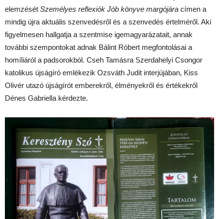
elemzését
Személyes reflexiók Jób könyve margójára
címen a
mindig újra aktuális szenvedésről és a szenvedés értelméről. Aki
figyelmesen hallgatja a szentmise igemagyarázatait, annak
további szempontokat adnak Bálint Róbert megfontolásai a
homíliáról a padsorokból. Cseh Tamásra Szerdahelyi Csongor
katolikus újságíró emlékezik Ozsváth Judit interjújában, Kiss
Olivér utazó újságírót emberekről, élményekről és értékekről
Dénes Gabriella kérdezte.