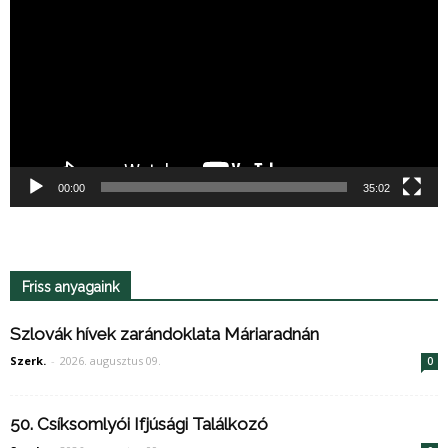
00:00
35:02
Friss anyagaink
Szlovák hívek zarándoklata Máriaradnán
Szerk.
-
2026. augusztus 09.
0
50. Csíksomlyói Ifjúsági Találkozó