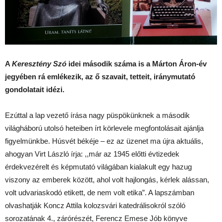
A
Keresztény Szó
idei második száma is a Márton Áron-év
jegyében rá emlékezik, az ő szavait, tetteit, iránymutató
gondolatait idézi.
Ezúttal a lap vezető írása nagy püspökünknek a második
világháború utolsó heteiben írt körlevele megfontolásait ajánlja
figyelmünkbe. Húsvét békéje – ez az üzenet ma újra aktuális,
ahogyan Virt László írja: ,,már az 1945 előtti évtizedek
érdekvezérelt és képmutató világában kialakult egy hazug
viszony az emberek között, ahol volt hajlongás, kérlek alássan,
volt udvariaskodó etikett, de nem volt etika”. A lapszámban
olvashatják Koncz Attila kolozsvári katedrálisokról szóló
sorozatának 4., zárórészét, Ferencz Emese Jób könyve