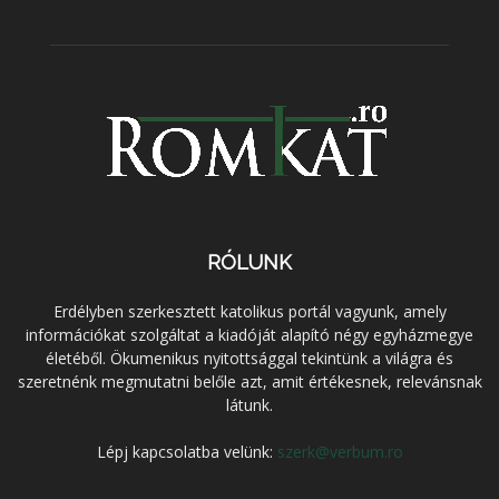
RÓLUNK
Erdélyben szerkesztett katolikus portál vagyunk, amely
információkat szolgáltat a kiadóját alapító négy egyházmegye
életéből. Ökumenikus nyitottsággal tekintünk a világra és
szeretnénk megmutatni belőle azt, amit értékesnek, relevánsnak
látunk.
Lépj kapcsolatba velünk:
szerk@verbum.ro