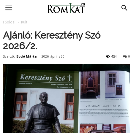
RomKat.ro
Főoldal
Kult
Ajánló: Keresztény Szó
2026/2.
Szerző:
Bodó Márta
-
2026. április 30.
454
0