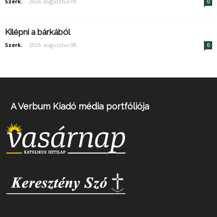
Szerk.
-
2026. augusztus 09.
0
Kilépni a bárkából
Szerk.
-
2026. augusztus 08.
0
A Verbum Kiadó média portfóliója