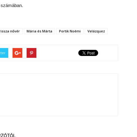
 számában.
rissza nővér
Mária és Márta
Portik Noémi
Velázquez
tter
ERZŐTŐL