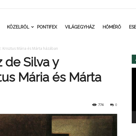
t.ro
KÖZELRŐL
PONTIFEX
VILÁGEGYHÁZ
HŐMÉRŐ
ES
: Krisztus Mária és Márta házában
de Silva y
Vi
tus Mária és Márta
774
0