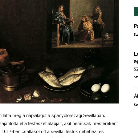
P
Sz
L
e
s
Sz
Á
Sz
látta meg a napvilágot a spanyolországi Sevillában.
átította el a festészet alapjait, akit nemcsak mestereként
. 1617-ben csatlakozott a sevillai festők céhéhez, és