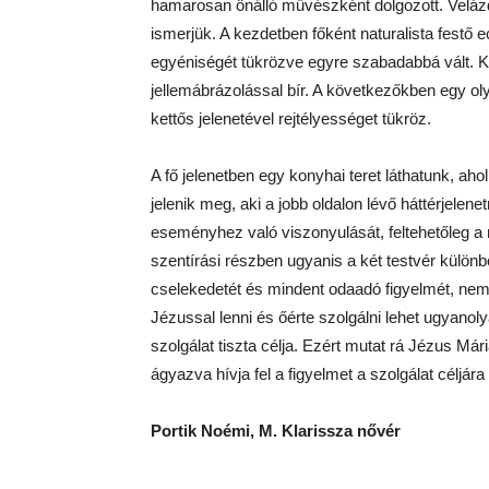
hamarosan önálló művészként dolgozott. Veláz
ismerjük. A kezdetben főként naturalista festő 
egyéniségét tükrözve egyre szabadabbá vált. K
jellemábrázolással bír. A következőkben egy ol
kettős jelenetével rejtélyességet tükröz.
A fő jelenetben egy konyhai teret láthatunk, ahol
jelenik meg, aki a jobb oldalon lévő háttérjelenet
eseményhez való viszonyulását, feltehetőleg a mu
szentírási részben ugyanis a két testvér különb
cselekedetét és mindent odaadó figyelmét, nem 
Jézussal lenni és őérte szolgálni lehet ugyanol
szolgálat tiszta célja. Ezért mutat rá Jézus M
ágyazva hívja fel a figyelmet a szolgálat céljá
Portik Noémi, M. Klarissza nővér