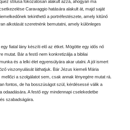
quez stílusa fokozatosan alakult azzá, ahogyan ma
ecsetkezelése Caravaggio hatására alakult át, majd saját
iemelkedőnek tekinthető a portréfestészete, amely kitűnő
yan alkotását szeretnénk bemutatni, amely különleges
 egy fiatal lány készíti elő az étket. Mögötte egy idős nő
re mutat. Bár a festő nem konkretizálja a bibliai
nka és a lelki élet egyensúlyára akar utalni. A jól ismert
öző viszonyulását láthatjuk. Bár Jézus kiemeli Mária
mellőzi a szolgálatot sem, csak annak lényegére mutat rá.
yan fontos, de ha bosszúságot szül, kérdésessé válik a
ária odaadására. A festő egy mindennapi cselekedetbe
ra és szabadságára.