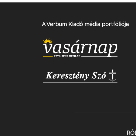
A Verbum Kiadó média portfóliója
RÓ