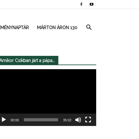
EMÉNYNAPTÁR
MÁRTON ÁRON 130
Amikor Csíkban járt a pápa…
deólejátszó
00:00
35:02