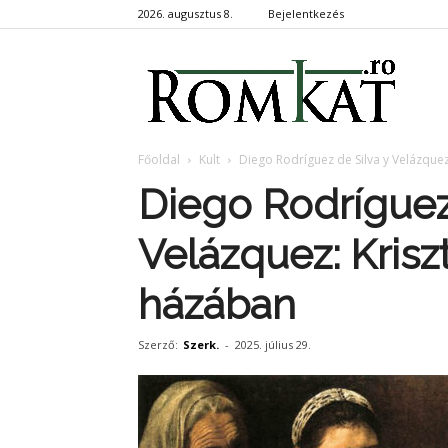
2026. augusztus 8.
Bejelentkezés
RomKa
Főoldal
Kult
Diego Rodríguez de Silva y Velázquez
Diego Rodríguez 
Velázquez: Krisz
házában
Szerző:
Szerk.
-
2025. július 29.