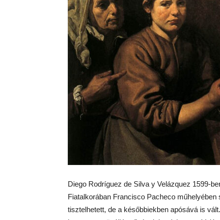
Diego Rodríguez de Silva y Velázquez 1599-ben 
Fiatalkorában Francisco Pacheco műhelyében saj
tisztelhetett, de a későbbiekben apósává is vált