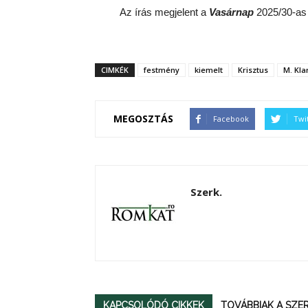
Az írás megjelent a
Vasárnap
2025/30-as
CIMKÉK
festmény
kiemelt
Krisztus
M. Kla
MEGOSZTÁS
Facebook
Twi
Szerk.
KAPCSOLÓDÓ CIKKEK
TOVÁBBIAK A SZ