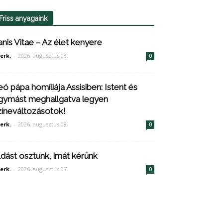
Friss anyagaink
anis Vitae – Az élet kenyere
erk.
-
2026. augusztus 08.
0
eó pápa homíliája Assisiben: Istent és
gymást meghallgatva legyen
zíneváltozásotok!
erk.
-
2026. augusztus 08.
0
ldást osztunk, imát kérünk
erk.
-
2026. augusztus 07.
0