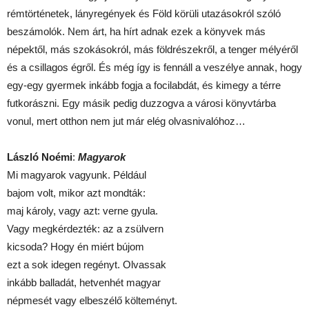
rémtörténetek, lányregények és Föld körüli utazásokról szóló
beszámolók. Nem árt, ha hírt adnak ezek a könyvek más
népektől, más szokásokról, más földrészekről, a tenger mélyéről
és a csillagos égről. És még így is fennáll a veszélye annak, hogy
egy-egy gyermek inkább fogja a focilabdát, és kimegy a térre
futkorászni. Egy másik pedig duzzogva a városi könyvtárba
vonul, mert otthon nem jut már elég olvasnivalóhoz…
László Noémi
:
Magyarok
Mi magyarok vagyunk. Például
bajom volt, mikor azt mondták:
maj károly, vagy azt: verne gyula.
Vagy megkérdezték: az a zsülvern
kicsoda? Hogy én miért bújom
ezt a sok idegen regényt. Olvassak
inkább balladát, hetvenhét magyar
népmesét vagy elbeszélő költeményt.