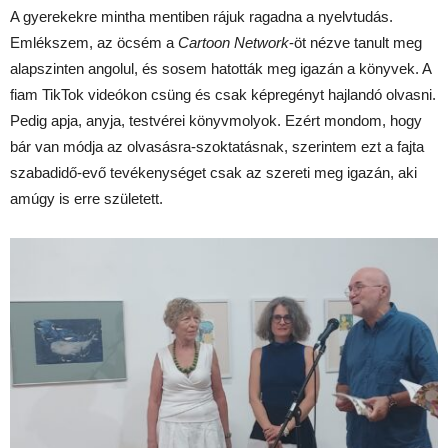
A gyerekekre mintha mentiben rájuk ragadna a nyelvtudás.
Emlékszem, az öcsém a
Cartoon Network
-öt nézve tanult meg
alapszinten angolul, és sosem hatották meg igazán a könyvek. A
fiam TikTok videókon csüng és csak képregényt hajlandó olvasni.
Pedig apja, anyja, testvérei könyvmolyok. Ezért mondom, hogy
bár van módja az olvasásra-szoktatásnak, szerintem ezt a fajta
szabadidő-evő tevékenységet csak az szereti meg igazán, aki
amúgy is erre született.