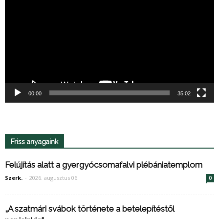
00:00
35:02
Friss anyagaink
Felújítás alatt a gyergyócsomafalvi plébániatemplom
Szerk.
-
2026. augusztus 06.
0
„A szatmári svábok története a betelepítéstől