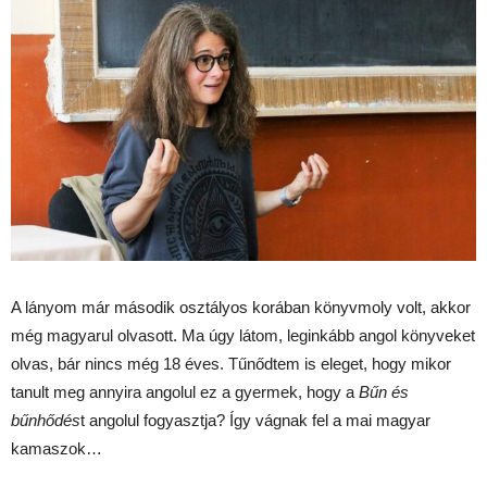
A lányom már második osztályos korában könyvmoly volt, akkor
még magyarul olvasott. Ma úgy látom, leginkább angol könyveket
olvas, bár nincs még 18 éves. Tűnődtem is eleget, hogy mikor
tanult meg annyira angolul ez a gyermek, hogy a
Bűn és
bűnhődés
t angolul fogyasztja? Így vágnak fel a mai magyar
kamaszok…