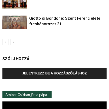
Giotto di Bondone: Szent Ferenc élete
freskósorozat 21.
SZÓLJ HOZZÁ
JELENTKEZZ BE A HOZZÁSZÓLÁSHOZ
Amikor Csíkban járt a pápa…
Videólejátszó