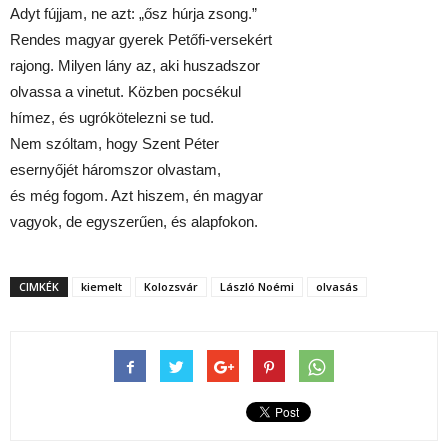
Adyt fújjam, ne azt: „ősz húrja zsong.”
Rendes magyar gyerek Petőfi-versekért
rajong. Milyen lány az, aki huszadszor
olvassa a vinetut. Közben pocsékul
hímez, és ugrókötelezni se tud.
Nem szóltam, hogy Szent Péter
esernyőjét háromszor olvastam,
és még fogom. Azt hiszem, én magyar
vagyok, de egyszerűen, és alapfokon.
CIMKÉK
kiemelt
Kolozsvár
László Noémi
olvasás