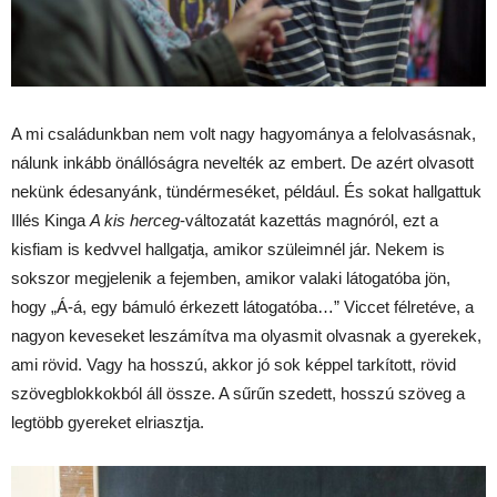
A mi családunkban nem volt nagy hagyománya a felolvasásnak,
nálunk inkább önállóságra nevelték az embert. De azért olvasott
nekünk édesanyánk, tündérmeséket, például. És sokat hallgattuk
Illés Kinga
A kis herceg
-változatát kazettás magnóról, ezt a
kisfiam is kedvvel hallgatja, amikor szüleimnél jár. Nekem is
sokszor megjelenik a fejemben, amikor valaki látogatóba jön,
hogy „Á-á, egy bámuló érkezett látogatóba…” Viccet félretéve, a
nagyon keveseket leszámítva ma olyasmit olvasnak a gyerekek,
ami rövid. Vagy ha hosszú, akkor jó sok képpel tarkított, rövid
szövegblokkokból áll össze. A sűrűn szedett, hosszú szöveg a
legtöbb gyereket elriasztja.