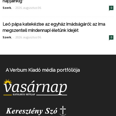
napjainkig”
Szerk.
-
2026. augusztus 06.
0
Leó pápa katekézise az egyház imádságáról: az ima
megszenteli mindennapi életünk idejét
Szerk.
-
2026. augusztus 06.
0
A Verbum Kiadó média portfóliója