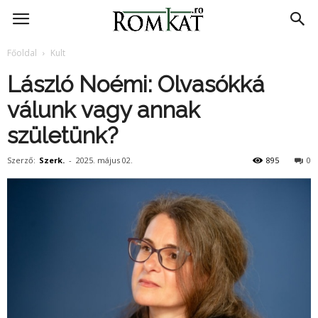
RomKat.ro
Főoldal
Kult
László Noémi: Olvasókká
válunk vagy annak
születünk?
Szerző:
Szerk.
-
2025. május 02.
895
0