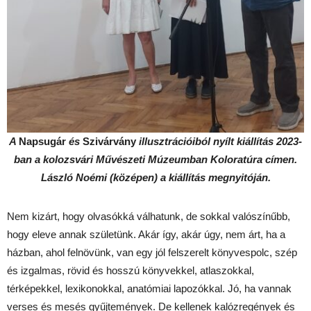
A
Napsugár
és
Szivárvány
illusztrációiból nyílt kiállítás 2023-
ban a kolozsvári Művészeti Múzeumban Koloratúra címen.
László Noémi (középen) a
kiállítás megnyitóján.
Nem kizárt, hogy olvasókká válhatunk, de sokkal valószínűbb,
hogy eleve annak születünk. Akár így, akár úgy, nem árt, ha a
házban, ahol felnövünk, van egy jól felszerelt könyvespolc, szép
és izgalmas, rövid és hosszú könyvekkel, atlaszokkal,
térképekkel, lexikonokkal, anatómiai lapozókkal. Jó, ha vannak
verses és mesés gyűjtemények. De kellenek kalózregények és