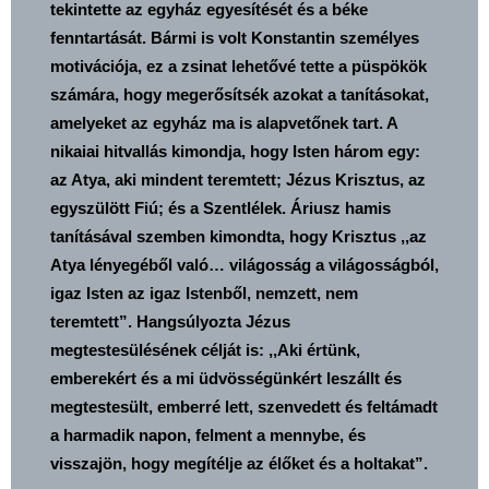
tekintette az egyház egyesítését és a béke
fenntartását. Bármi is volt Konstantin személyes
motivációja, ez a zsinat lehetővé tette a püspökök
számára, hogy megerősítsék azokat a tanításokat,
amelyeket az egyház ma is alapvetőnek tart. A
nikaiai hitvallás kimondja, hogy Isten három egy:
az Atya, aki mindent teremtett; Jézus Krisztus, az
egyszülött Fiú; és a Szentlélek. Áriusz hamis
tanításával szemben kimondta, hogy Krisztus ,,az
Atya lényegéből való… világosság a világosságból,
igaz Isten az igaz Istenből, nemzett, nem
teremtett”. Hangsúlyozta Jézus
megtestesülésének célját is: ,,Aki értünk,
emberekért és a mi üdvösségünkért leszállt és
megtestesült, emberré lett, szenvedett és feltámadt
a harmadik napon, felment a mennybe, és
visszajön, hogy megítélje az élőket és a holtakat”.