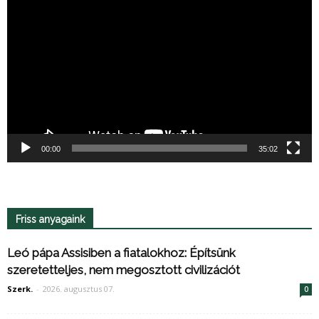
00:00
35:02
Friss anyagaink
Leó pápa Assisiben a fiatalokhoz: Építsünk
szeretetteljes, nem megosztott civilizációt
Szerk.
-
2026. augusztus 07.
0