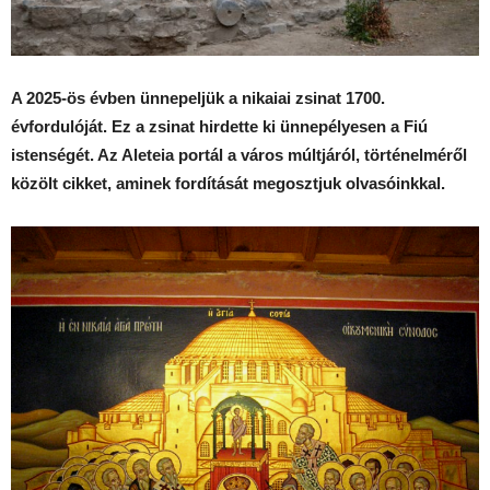
A 2025-ös évben ünnepeljük a nikaiai zsinat 1700.
évfordulóját. Ez a zsinat hirdette ki ünnepélyesen a Fiú
istenségét. Az Aleteia portál a város múltjáról, történelméről
közölt cikket, aminek fordítását megosztjuk olvasóinkkal.