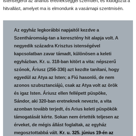
istenségéről az ariánus eretnekséggel szemben, és kidolgozta a
hitvallást, amelyet ma is elmondunk a vasárnapi szentmisén.
Az egyház legkorábbi napjaitól kezdve a
Szentháromság-tan a keresztény hit alapja volt. A
negyedik századra Krisztus istenségével
kapcsolatban zavar támadt, különösen a keleti
egyházban. Kr. u. 318-ban kitört a vita: népszerű
szónok, Áriusz (256-336) azt kezdte tanítani, hogy
egyedül az Atya az Isten; a Fiú hasonló, de nem
azonos szubsztanciájú, csak az Atya volt az örök
és igaz Isten. Áriusz ellen fellépett püspöke,
Sándor, aki 320-ban eretneknek nevezte, a vita
azonban tovább terjedt, és Arius keleti püspökök
támogatását kérte. Sokan nem értették teljesen az
érveket, de mégis állást foglaltak, az egyház
megosztottabbá vált.
Kr. u. 325. június 19-én az