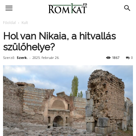
RomKat.ro
Főoldal
Kult
Hol van Nikaia, a hitvallás
szülőhelye?
Szerző:
Szerk.
-
2025. február 26.
1867
0