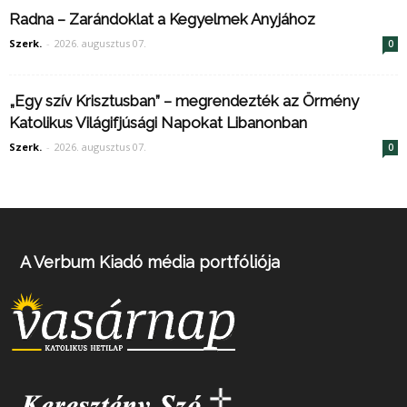
Radna – Zarándoklat a Kegyelmek Anyjához
Szerk.
-
2026. augusztus 07.
0
„Egy szív Krisztusban” – megrendezték az Örmény
Katolikus Világifjúsági Napokat Libanonban
Szerk.
-
2026. augusztus 07.
0
A Verbum Kiadó média portfóliója