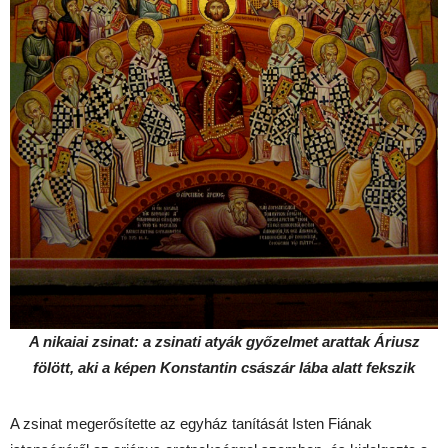
A nikaiai zsinat: a zsinati atyák győzelmet arattak Áriusz
fölött, aki a képen Konstantin császár lába alatt fekszik
A zsinat megerősítette az egyház tanítását Isten Fiának