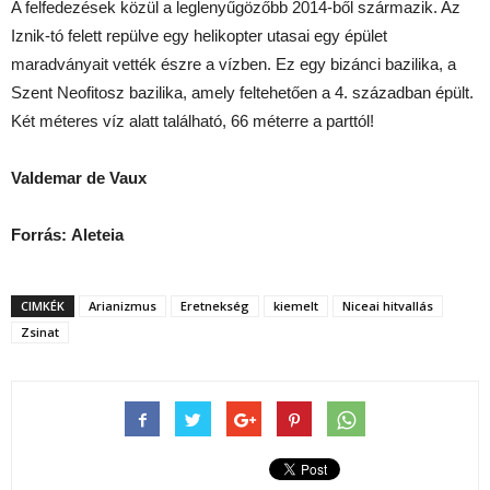
A felfedezések közül a leglenyűgözőbb 2014-ből származik. Az
Iznik-tó felett repülve egy helikopter utasai egy épület
maradványait vették észre a vízben. Ez egy bizánci bazilika, a
Szent Neofitosz bazilika, amely feltehetően a 4. században épült.
Két méteres víz alatt található, 66 méterre a parttól!
Valdemar de Vaux
Forrás:
Aleteia
CIMKÉK
Arianizmus
Eretnekség
kiemelt
Niceai hitvallás
Zsinat