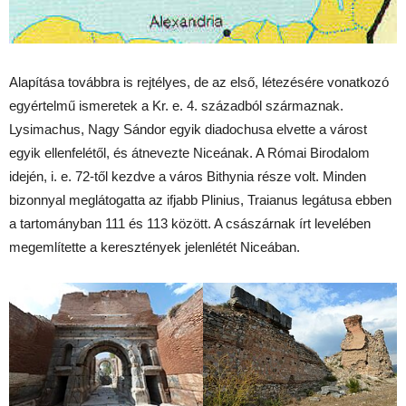
Alapítása továbbra is rejtélyes, de az első, létezésére vonatkozó
egyértelmű ismeretek a Kr. e. 4. századból származnak.
Lysimachus, Nagy Sándor egyik diadochusa elvette a várost
egyik ellenfelétől, és átnevezte Niceának. A Római Birodalom
idején, i. e. 72-től kezdve a város Bithynia része volt. Minden
bizonnyal meglátogatta az ifjabb Plinius, Traianus legátusa ebben
a tartományban 111 és 113 között. A császárnak írt levelében
megemlítette a keresztények jelenlétét Niceában.