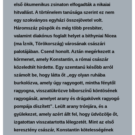
első ökumenikus zsinaton elfogadták a nikaiai
hitvallást. A történelem tanúsága szerint ez nem
egy szokványos egyházi összejövetel volt.
Háromszáz püspök és még több presbiter,
valamint diakónus foglalt helyet a bithyniai Nicea
(ma İznik, Törökország) városának császári
palotájában. Csend honolt. Aztán megérkezett a
körmenet, amely Konstantin, a római császár
közeledtét hirdette. Egy szemtanú később arról
számolt be, hogy látta őt ,,egy olyan ruhába
burkolózva, amely úgy ragyogott, mintha fénytől
ragyogna, visszatükrözve bíborszínű köntösének
ragyogását, amelyet arany és drágakövek ragyogó
pompája díszített”. Leült arany trónjára, és a
gyülekezet, amely azért állt fel, hogy üdvözölje őt,
izgatottan visszatartotta lélegzetét. Mint az első
keresztény császár, Konstantin kötelességének