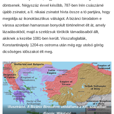
döntsenek. Négyszáz évvel később, 787-ben Irén császárné
újabb zsinatot, a II. nikaiai zsinatot hívta össze a tó partjára, hogy
megoldja az ikonoklasztikus válságot. A bizánci birodalom e
városa azonban hamarosan bonyolult történelmet élt át, amely
lázadásokból, majd a szeldzsuk törökök támadásaiból állt,
akiknek a kezébe 1081-ben került. Visszafoglalták,
Konstantinápoly 1204-es ostroma után még egy utolsó görög
dicsőséges időszakot élt meg.
I
llusztráció. A Bizánci Birodalom utódállama a XIII. században
(Forrás: Wikidata)