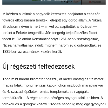
Miközben a latinok a negyedik keresztes hadjáratot a császári
főváros elfoglalására terelték, létrejött egy görög állam. A Nikaiai
Birodalom néven ismert — mivel ott alapították a fővárost —
terület a Fekete-tengertől a Jón-tengerig terjedő széles földet
fedett le. De amint Konstantinápolyt 1261-ben visszafoglalták,
Nicea hanyatlásnak indult, mígnem három évig ostromolták, és
1331-ben az oszmánok kezére került.
Új régészeti felfedezések
Több mint három kilométer hosszú, öt méter vastag és tíz méter
magas falak, monumentális kapuk, ókori oszlopok maradványai
és 4. századi épületek romjai, templomok, zsinagógák,
termálfürdők… A régészet ma bőséges anyagot talál Iznikben. A
törökök és a görögök közötti 1922-es háborúig még egy gyönyörű