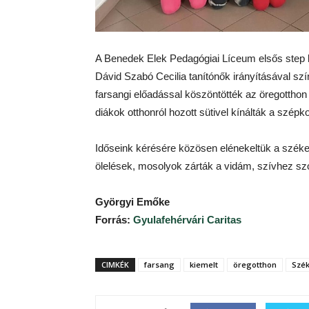
A Benedek Elek Pedagógiai Líceum elsős step b
Dávid Szabó Cecilia tanítónők irányításával sz
farsangi előadással köszöntötték az öregotthon 
diákok otthonról hozott sütivel kínálták a szépko
Időseink kérésére közösen elénekeltük a székel
ölelések, mosolyok zárták a vidám, szívhez sz
Györgyi Emőke
Forrás:
Gyulafehérvári Caritas
CIMKÉK
farsang
kiemelt
öregotthon
Szék