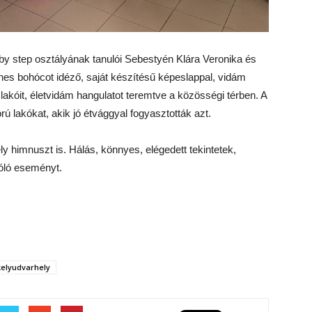
y step osztályának tanulói Sebestyén Klára Veronika és
ínes bohócot idéző, saját készítésű képeslappal, vidám
lakóit, életvidám hangulatot teremtve a közösségi térben. A
rú lakókat, akik jó étvággyal fogyasztották azt.
y himnuszt is. Hálás, könnyes, elégedett tekintetek,
óló eseményt.
elyudvarhely