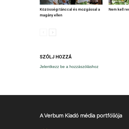
Közösségi tánccal és mozgással a
Nem kell re
magány ellen
SZÓLJ HOZZÁ
Jelentkezz be a hozzászóláshoz
A Verbum Kiadó média portfóliója