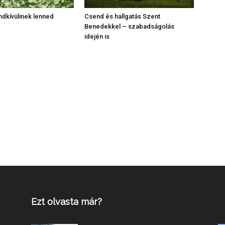
ndkívülinek lenned
Csend és hallgatás Szent
Benedekkel – szabadságolás
idején is
Ezt olvasta már?