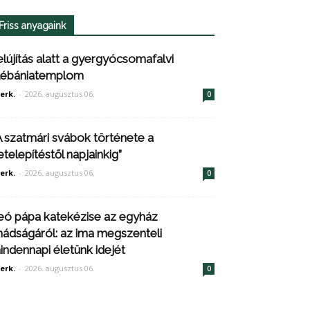
Friss anyagaink
elújítás alatt a gyergyócsomafalvi
lébániatemplom
erk.
-
2026. augusztus 06.
0
A szatmári svábok története a
etelepítéstől napjainkig”
erk.
-
2026. augusztus 06.
0
eó pápa katekézise az egyház
mádságáról: az ima megszenteli
indennapi életünk idejét
erk.
-
2026. augusztus 06.
0