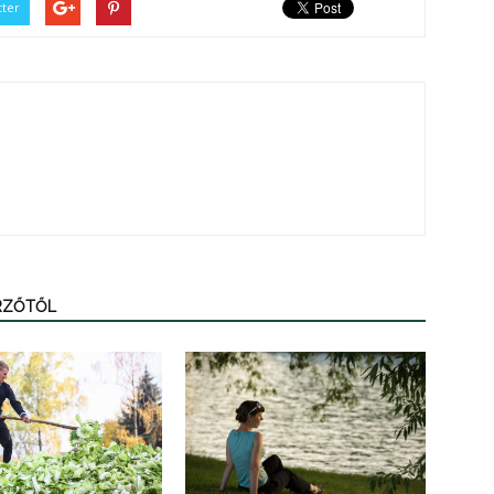
tter
ERZŐTŐL