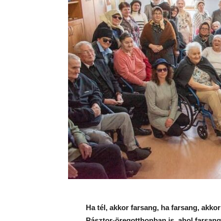
Ha tél, akkor farsang, ha farsang, akkor
Pásztor-öregotthonban is, ahol farsang