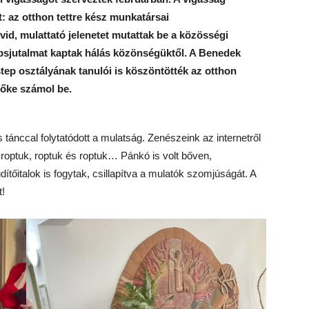
 az otthon tettre kész munkatársai
id, mulattató jelenetet mutattak be a közösségi
apsjutalmat kaptak hálás közönségüktől. A Benedek
tep osztályának tanulói is köszöntötték az otthon
őke számol be.
 tánccal folytatódott a mulatság. Zenészeink az internetről
roptuk, roptuk és roptuk… Pánkó is volt bőven,
őitalok is fogytak, csillapítva a mulatók szomjúságát. A
t!