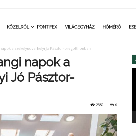
t.ro
KÖZELRŐL
PONTIFEX
VILÁGEGYHÁZ
HŐMÉRŐ
ES
napok a székelyudvarhelyi Jó Pásztor-öregotthonban
angi napok a
Vi
i Jó Pásztor-
2352
0