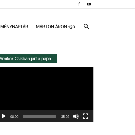
EMÉNYNAPTÁR
MÁRTON ÁRON 130
Amikor Csíkban járt a pápa…
deólejátszó
00:00
35:02