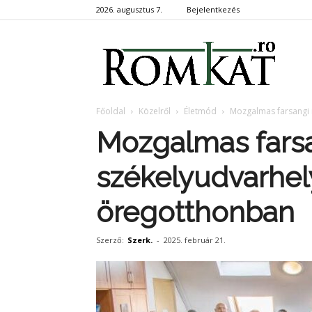
2026. augusztus 7.
Bejelentkezés
RomKa
Főoldal
Közelről
Életmód
Mozgalmas farsangi 
Mozgalmas fars
székelyudvarhely
öregotthonban
Szerző:
Szerk.
-
2025. február 21.