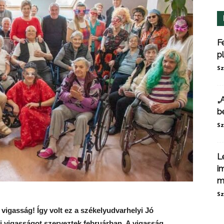
F
p
Sz
„
b
Sz
L
i
m
Sz
 vigasság! Így volt ez a székelyudvarhelyi Jó
i vigasságot szerveztek februárban. A vigasság