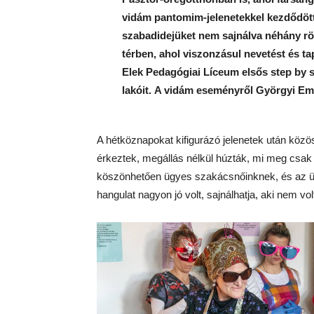
vidám pantomim-jelenetekkel kezdődött:
szabadidejüket nem sajnálva néhány röv
térben, ahol viszonzásul nevetést és t
Elek Pedagógiai Líceum elsős step by s
lakóit.
A vidám eseményről Györgyi Em
A hétköznapokat kifigurázó jelenetek után közös
érkeztek, megállás nélkül húzták, mi meg csak 
köszönhetően ügyes szakácsnőinknek, és az üdít
hangulat nagyon jó volt, sajnálhatja, aki nem vol