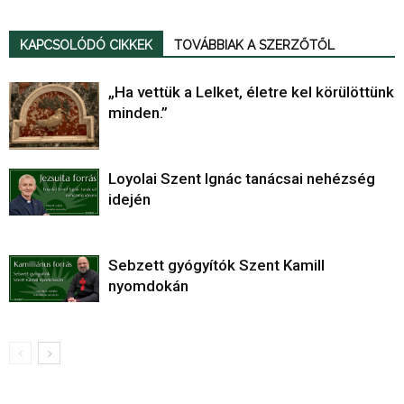
KAPCSOLÓDÓ CIKKEK
TOVÁBBIAK A SZERZŐTŐL
„Ha vettük a Lelket, életre kel körülöttünk
minden.”
Loyolai Szent Ignác tanácsai nehézség
idején
Sebzett gyógyítók Szent Kamill
nyomdokán