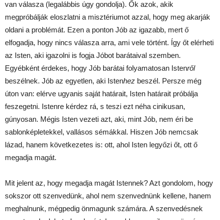
van válasza (legalábbis úgy gondolja). Ők azok, akik
megpróbálják eloszlatni a misztériumot azzal, hogy meg akarják
oldani a problémát. Ezen a ponton Jób az igazabb, mert ő
elfogadja, hogy nincs válasza arra, ami vele történt. Így őt elérheti
az Isten, aki igazolni is fogja Jóbot barátaival szemben.
Egyébként érdekes, hogy Jób barátai folyamatosan Isten
ről
beszélnek. Jób az egyetlen, aki Isten
hez
beszél. Persze még
úton van: elérve ugyanis saját határait, Isten határait próbálja
feszegetni. Istenre kérdez rá, s teszi ezt néha cinikusan,
gúnyosan. Mégis Isten vezeti azt, aki, mint Jób, nem éri be
sablonképletekkel, vallásos sémákkal. Hiszen Jób nemcsak
lázad, hanem következetes is: ott, ahol Isten legyőzi őt, ott ő
megadja magát.
Mit jelent az, hogy megadja magát Istennek? Azt gondolom, hogy
sokszor ott szenvedünk, ahol nem szenvednünk kellene, hanem
meghalnunk, mégpedig önmagunk számára. A szenvedésnek