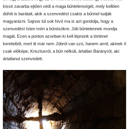
kissé zavarba ejtően védi a maga bűntelenségét, mely kellően
dühíti is barátait, akik a szenvedést csakis a bűnnel tudják
magyarázni. Sajnos túl sok hívő ma is azt gondolja, hogy a
szenvedést Isten méri a bűnösökre. Jób bűntelennek mondja
magát. Ezen a ponton azonban ki kell lépnünk a történet
kereteiből, mert itt már nem Jóbról van szó, hanem arról, akinek ő
csak előképe, Krisztusról, a bűn nélküli, ártatlan Bárányról, aki
ártatlanul szenvedett.