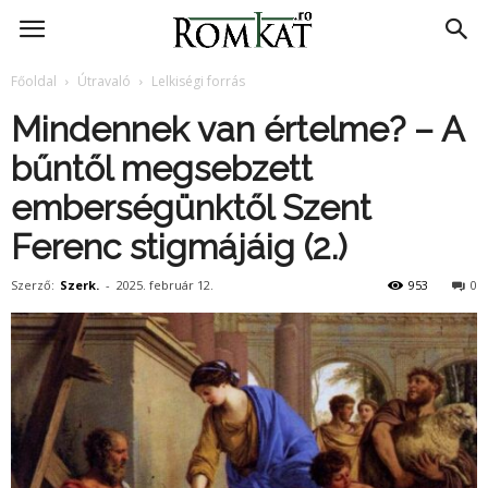
RomKat.ro
Főoldal
Útravaló
Lelkiségi forrás
Mindennek van értelme? – A
bűntől megsebzett
emberségünktől Szent
Ferenc stigmájáig (2.)
Szerző:
Szerk.
-
2025. február 12.
953
0