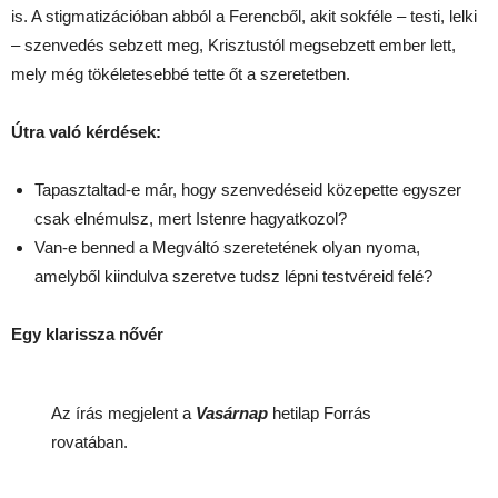
is. A stigmatizációban abból a Ferencből, akit sokféle – testi, lelki
– szenvedés sebzett meg, Krisztustól megsebzett ember lett,
mely még tökéletesebbé tette őt a szeretetben.
Útra való kérdések:
Tapasztaltad-e már, hogy szenvedéseid közepette egyszer
csak elnémulsz, mert Istenre hagyatkozol?
Van-e benned a Megváltó szeretetének olyan nyoma,
amelyből kiindulva szeretve tudsz lépni testvéreid felé?
Egy klarissza nővér
Az írás megjelent a
Vasárnap
hetilap Forrás
rovatában.