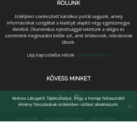
RÓLUNK
Erdélyben szerkesztett katolikus portál vagyunk, amely
információkat szolgáltat a kiadóját alapító négy egyházmegye
életéből. Ökumenikus nyitottsággal tekintünk a világra és
szeretnénk megmutatni belőle azt, amit értékesnek, relevánsnak
látunk.
Lépj kapcsolatba velünk:
szerk@verbum.ro
KÖVESS MINKET
Kedves Látogató! Tájékoztatjuk, hogy a honlap felhasználói
élmény fokozásának érdekében sütiket alkalmazunk.
Elfogadom
Impresszum
Felhasználási feltételek
Jogi nyilatkozat
Adatvédelem
Médiaajánlat
Kapcsolat
© Verbum Keresztény Kulturális Egyesület