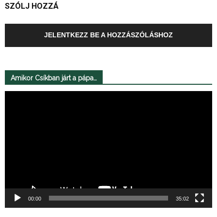
SZÓLJ HOZZÁ
JELENTKEZZ BE A HOZZÁSZÓLÁSHOZ
Amikor Csíkban járt a pápa…
Videólejátszó
00:00
35:02