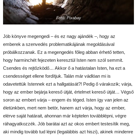
Fotó: Pixabay
Jób könyve megengedi – és ez nagy ajándék –, hogy az
emberek a szenvedés problematikájának megoldásával
próbálkozzanak. Ez a megengedés főleg abban érhető tetten,
hogy harminchét fejezeten keresztül Isten nem szól semmit.
Csendes és rejtőzködő… Akkor ő a hatástalan Isten, ha ezt a
csendességet ellene fordítjuk. Talán már vádlóan mi is
odavetettük Istennek ezt a hallgatását?! Pedig ő várakozik; várja,
hogy az ember bejárja kereső útját, értelmet kereső útját… Végső
soron az embert várja – engem és téged. Isten így van jelen az
életünkben, mert nem betör, hanem azt várja, hogy az ember,
elérve saját határait, ahonnan már képtelen továbblépni, végre
ráhagyatkozzék. Jób barátai azt az okos embert testesítik meg,
aki mindig tovább tud lépni (legalábbis azt hiszi), akinek mindenre