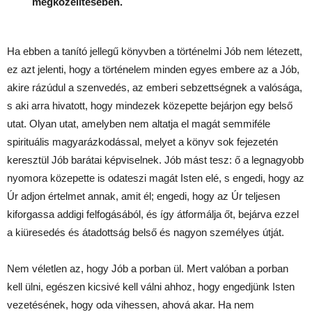
megközelítésében.
Ha ebben a tanító jellegű könyvben a történelmi Jób nem létezett,
ez azt jelenti, hogy a történelem minden egyes embere az a Jób,
akire rázúdul a szenvedés, az emberi sebzettségnek a valósága,
s aki arra hivatott, hogy mindezek közepette bejárjon egy belső
utat. Olyan utat, amelyben nem altatja el magát semmiféle
spirituális magyarázkodással, melyet a könyv sok fejezetén
keresztül Jób barátai képviselnek. Jób mást tesz: ő a legnagyobb
nyomora közepette is odateszi magát Isten elé, s engedi, hogy az
Úr adjon értelmet annak, amit él; engedi, hogy az Úr teljesen
kiforgassa addigi felfogásából, és így átformálja őt, bejárva ezzel
a kiüresedés és átadottság belső és nagyon személyes útját.
Nem véletlen az, hogy Jób a porban ül. Mert valóban a porban
kell ülni, egészen kicsivé kell válni ahhoz, hogy engedjünk Isten
vezetésének, hogy oda vihessen, ahová akar. Ha nem