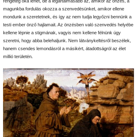
rengeteg oka lehet, de a legártalmasabb az, amikor az önzés, a
magunkba fordulás okozza a szenvedésünket, amikor ellene
mondunk a szeretetnek, és így az nem tudja legyőzni bennünk a
testi ember önző hajlamait. Az önzésben való szenvedés helyébe
kellene lépnie a stigmának, vagyis nem kellene félnünk úgy
szeretni, hogy abba belehaljunk. Nem látványkeltésről beszélek,
hanem csendes lemondásról a másikért, átadottságról az élet
millió területén.