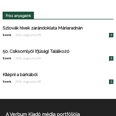
Friss anyagaink
Szlovák hívek zarándoklata Máriaradnán
Szerk.
-
2026. augusztus 09.
0
50. Csíksomlyói Ifjúsági Találkozó
Szerk.
-
2026. augusztus 09.
0
Kilépni a bárkából
Szerk.
-
2026. augusztus 08.
0
A Verbum Kiadó média portfóliója