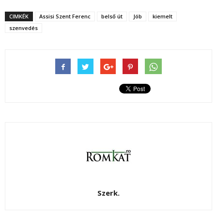
CIMKÉK
Assisi Szent Ferenc
belső út
Jób
kiemelt
szenvedés
Szerk.