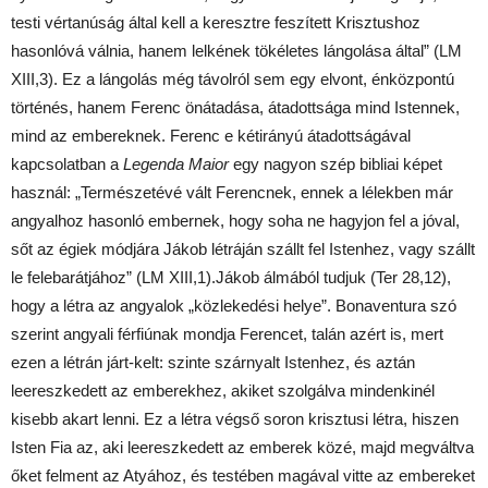
testi vértanúság által kell a keresztre feszített Krisztushoz
hasonlóvá válnia, hanem lelkének tökéletes lángolása által” (LM
XIII,3). Ez a lángolás még távolról sem egy elvont, énközpontú
történés, hanem Ferenc önátadása, átadottsága mind Istennek,
mind az embereknek. Ferenc e kétirányú átadottságával
kapcsolatban a
Legenda Maior
egy nagyon szép bibliai képet
használ: „Természetévé vált Ferencnek, ennek a lélekben már
angyalhoz hasonló embernek, hogy soha ne hagyjon fel a jóval,
sőt az égiek módjára Jákob létráján szállt fel Istenhez, vagy szállt
le felebarátjához” (LM XIII,1).Jákob álmából tudjuk (Ter 28,12),
hogy a létra az angyalok „közlekedési helye”. Bonaventura szó
szerint angyali férfiúnak mondja Ferencet, talán azért is, mert
ezen a létrán járt-kelt: szinte szárnyalt Istenhez, és aztán
leereszkedett az emberekhez, akiket szolgálva mindenkinél
kisebb akart lenni. Ez a létra végső soron krisztusi létra, hiszen
Isten Fia az, aki leereszkedett az emberek közé, majd megváltva
őket felment az Atyához, és testében magával vitte az embereket