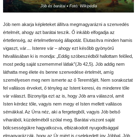
Jób és barátai • Fotó: Wikipédia
Jób nem akarja képleteket állítva megmagyarázni a szenvedés
értelmét, ahogy azt barátai teszik. Ő inkább elfogadja az
értetlenség, az értelmetlenség állapotát. Elutasítva minden hamis
vigaszt, vár… Istenre vár – ahogy ezt később gyönyörű
hitvallásában ki is mondja: „Eddig szóbeszédből hallottam felőled,
most pedig saját szememmel látlak”(Jb 42,5)
.
Jób addig nem
láthatta meg élete és benne szenvedése értelmét, amíg
személyesen meg nem ismerte az ő Teremtőjét. Nem sorakoztat
fel vallásos érveket, ő tényleg az Istent keresi, és mindenre tőle
vár választ. Bizonyítja ezt az is, hogy Jób arra válaszol, amit
Isten kérdez tőle, vagyis nem megy el Isten mellett vallásos
sémákkal. Az Úrra néz, aki a fergetegből, vagyis Jób belső
viharából, küzdelméből szólal meg. Barátai viszont saját
bölcsességükre hagyatkozva, elbizakodott nyugodtsággal
elmagyarázzák, hogy az Úr miért is cselekedett így Jóbbal. Jób