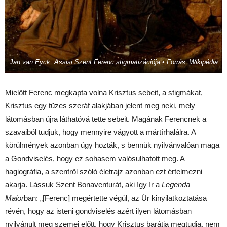
Jan van Eyck: Assisi Szent Ferenc stigmatizációja • Forrás: Wikipédia
Mielőtt Ferenc megkapta volna Krisztus sebeit, a stigmákat,
Krisztus egy tüzes szeráf alakjában jelent meg neki, mely
látomásban újra láthatóvá tette sebeit. Magának Ferencnek a
szavaiból tudjuk, hogy mennyire vágyott a mártírhalálra. A
körülmények azonban úgy hozták, s bennük nyilvánvalóan maga
a Gondviselés, hogy ez sohasem valósulhatott meg. A
hagiográfia, a szentről szóló életrajz azonban ezt értelmezni
akarja. Lássuk Szent Bonaventurát, aki így ír a
Legenda
Maior
ban: „[Ferenc] megértette végül, az Úr kinyilatkoztatása
révén, hogy az isteni gondviselés azért ilyen látomásban
nyilvánult meg szemei előtt, hogy Krisztus barátja megtudja, nem