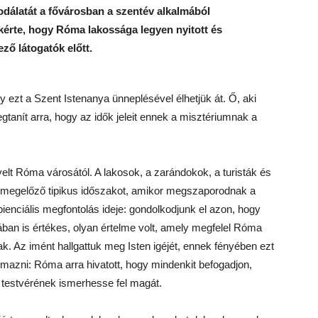
sodálatát a fővárosban a szentév alkalmából
 kérte, hogy Róma lakossága legyen nyitott és
ő látogatók előtt.
 ezt a Szent Istenanya ünneplésével élhetjük át. Ő, aki
tanít arra, hogy az idők jeleit ennek a misztériumnak a
lt Róma városától. A lakosok, a zarándokok, a turisták és
t megelőző tipikus időszakot, amikor megszaporodnak a
enciális megfontolás ideje: gondolkodjunk el azon, hogy
an is értékes, olyan értelme volt, amely megfelel Róma
. Az imént hallgattuk meg Isten igéjét, ennek fényében ezt
mazni: Róma arra hivatott, hogy mindenkit befogadjon,
 testvérének ismerhesse fel magát.