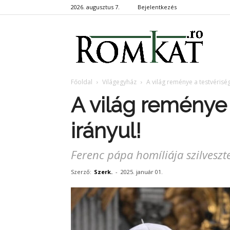
2026. augusztus 7.
Bejelentkezés
RomKa
Főoldal
Világegyház
A világ reménye a testvériség
A világ reménye 
irányul!
Ferenc pápa homíliája szilveszt
Szerző:
Szerk.
-
2025. január 01.