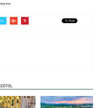
ény éve
tter
ERZŐTŐL