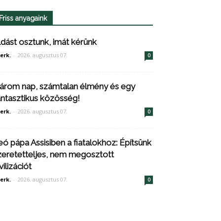
Friss anyagaink
ldást osztunk, imát kérünk
erk.
-
2026. augusztus 07.
0
árom nap, számtalan élmény és egy
antasztikus közösség!
erk.
-
2026. augusztus 07.
0
eó pápa Assisiben a fiatalokhoz: Építsünk
zeretetteljes, nem megosztott
vilizációt
erk.
-
2026. augusztus 07.
0