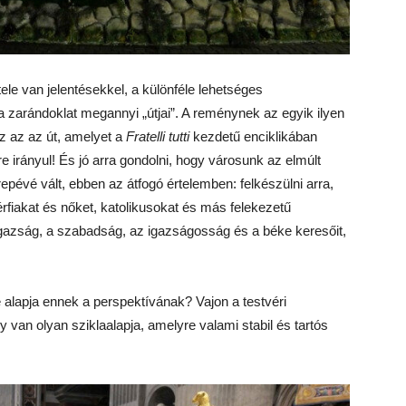
ele van jelentésekkel, a különféle lehetséges
a zarándoklat megannyi „útjai”. A reménynek az egyik ilyen
ez az az út, amelyet a
Fratelli tutti
kezdetű enciklikában
e irányul! És jó arra gondolni, hogy városunk az elmúlt
pévé vált, ebben az átfogó értelemben: felkészülni arra,
érfiakat és nőket, katolikusokat és más felekezetű
igazság, a szabadság, az igazságosság és a béke keresőit,
 alapja ennek a perspektívának? Vajon a testvéri
van olyan sziklaalapja, amelyre valami stabil és tartós