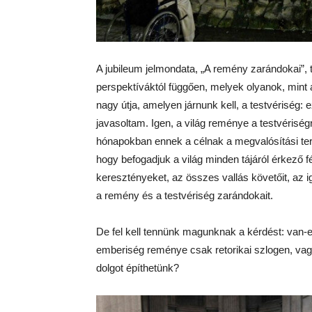
A jubileum jelmondata, „A remény zarándokai”, t
perspektíváktól függően, melyek olyanok, mint 
nagy útja, amelyen járnunk kell, a testvériség: 
javasoltam. Igen, a világ reménye a testvériségr
hónapokban ennek a célnak a megvalósítási tere
hogy befogadjuk a világ minden tájáról érkező f
keresztényeket, az összes vallás követőit, az 
a remény és a testvériség zarándokait.
De fel kell tennünk magunknak a kérdést: van-e
emberiség reménye csak retorikai szlogen, vagy 
dolgot építhetünk?