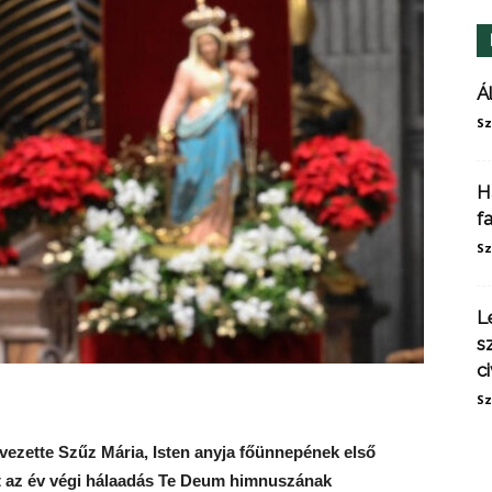
Á
Sz
H
f
Sz
L
s
ci
Sz
vezette Szűz Mária, Isten anyja főünnepének első
et az év végi hálaadás Te Deum himnuszának