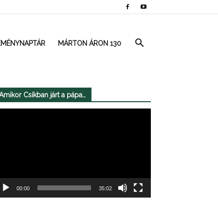
EMÉNYNAPTÁR
MÁRTON ÁRON 130
Amikor Csíkban járt a pápa…
deólejátszó
00:00
35:02