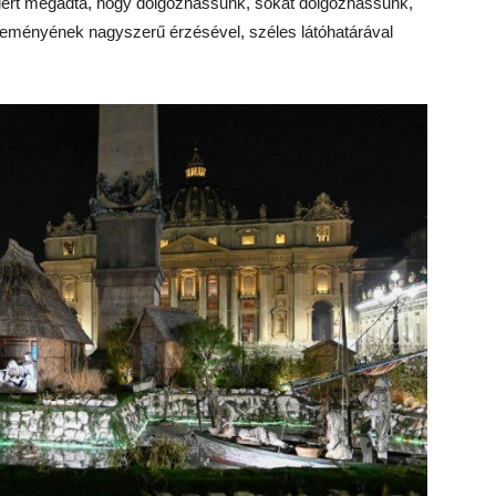
miért megadta, hogy dolgozhassunk, sokat dolgozhassunk,
 reményének nagyszerű érzésével, széles látóhatárával