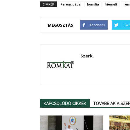
CIMKÉK
Ferenc pápa
homília
kiemelt
rem
MEGOSZTÁS
Facebook
Twi
Szerk.
KAPCSOLÓDÓ CIKKEK
TOVÁBBIAK A SZ