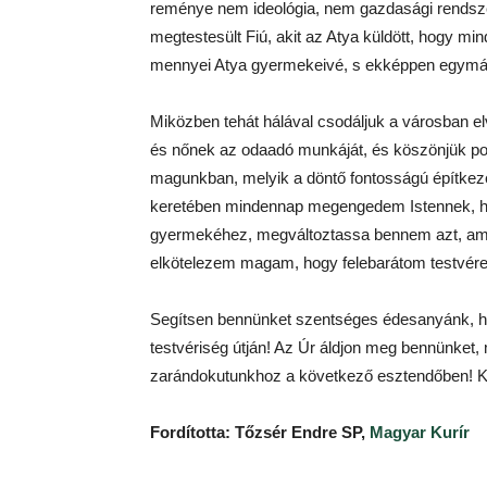
reménye nem ideológia, nem gazdasági rendszer,
megtestesült Fiú, akit az Atya küldött, hogy m
mennyei Atya gyermekeivé, s ekképpen egymás
Miközben tehát hálával csodáljuk a városban e
és nőnek az odaadó munkáját, és köszönjük pol
magunkban, melyik a döntő fontosságú építkezé
keretében mindennap megengedem Istennek, h
gyermekéhez, megváltoztassa bennem azt, ami
elkötelezem magam, hogy felebarátom testvérek
Segítsen bennünket szentséges édesanyánk, h
testvériség útján! Az Úr áldjon meg bennünket
zarándokutunkhoz a következő esztendőben! 
Fordította: Tőzsér Endre SP,
Magyar Kurír