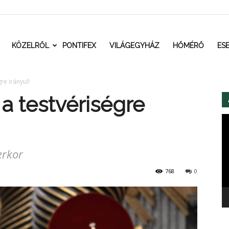
t.ro
KÖZELRŐL
PONTIFEX
VILÁGEGYHÁZ
HŐMÉRŐ
ES
re irányul!
a testvériségre
Vi
erkor
768
0