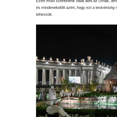
Ezért most szeretnénk hálát adni az Úrnak, a
és mindenekelőtt azért, hogy ezt a testvériség
tehessük.