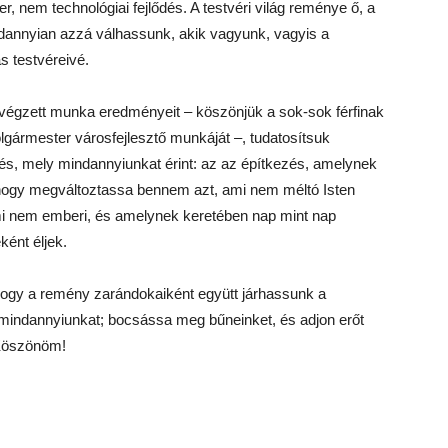
 nem technológiai fejlődés. A testvéri világ reménye ő, a
indannyian azzá válhassunk, akik vagyunk, vagyis a
 testvéreivé.
lvégzett munka eredményeit – köszönjük a sok-sok férfinak
gármester városfejlesztő munkáját –, tudatosítsuk
s, mely mindannyiunkat érint: az az építkezés, amelynek
ogy megváltoztassa bennem azt, ami nem méltó Isten
 nem emberi, és amelynek keretében nap mint nap
ént éljek.
ogy a remény zarándokaiként együtt járhassunk a
, mindannyiunkat; bocsássa meg bűneinket, és adjon erőt
Köszönöm!