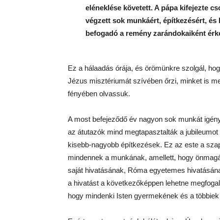
eléneklése követett. A pápa kifejezte c
végzett sok munkáért, építkezésért, és
befogadó a remény zarándokaiként érkez
Ez a hálaadás órája, és örömünkre szolgál, hogy
Jézus misztériumát szívében őrzi, minket is meg
fényében olvassuk.
A most befejeződő év nagyon sok munkát igénye
az átutazók mind megtapasztalták a jubileumo
kisebb-nagyobb építkezések. Ez az este a szapi
mindennek a munkának, amellett, hogy önmagáb
saját hivatásának, Róma egyetemes hivatásának
a hivatást a következőképpen lehetne megfogal
hogy mindenki Isten gyermekének és a többiek