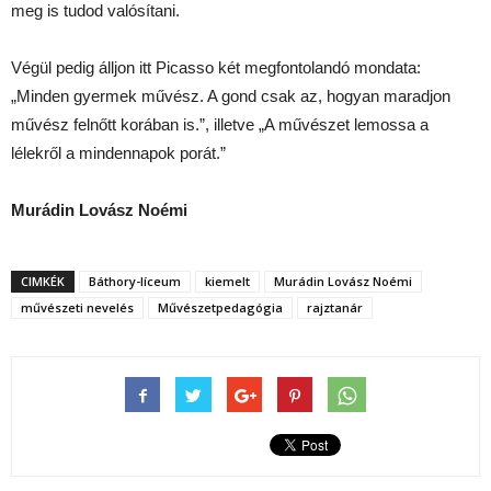
meg is tudod valósítani.
Végül pedig álljon itt Picasso két megfontolandó mondata:
„Minden gyermek művész. A gond csak az, hogyan maradjon
művész felnőtt korában is.”, illetve „A művészet lemossa a
lélekről a mindennapok porát.”
Murádin Lovász Noémi
CIMKÉK
Báthory-líceum
kiemelt
Murádin Lovász Noémi
művészeti nevelés
Művészetpedagógia
rajztanár