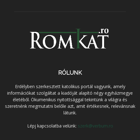
RÓLUNK
Erdélyben szerkesztett katolikus portál vagyunk, amely
információkat szolgáltat a kiadóját alapító négy egyházmegye
életéből. Ökumenikus nyitottsággal tekintünk a világra és
szeretnénk megmutatni belőle azt, amit értékesnek, relevánsnak
látunk.
Lépj kapcsolatba velünk:
szerk@verbum.ro