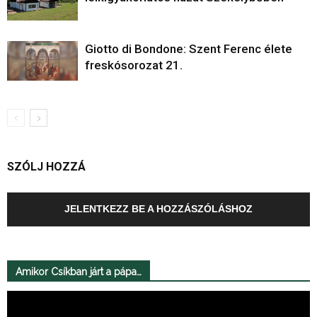
Giotto di Bondone: Szent Ferenc élete
freskósorozat 21.
SZÓLJ HOZZÁ
JELENTKEZZ BE A HOZZÁSZÓLÁSHOZ
Amikor Csíkban járt a pápa…
Videólejátszó