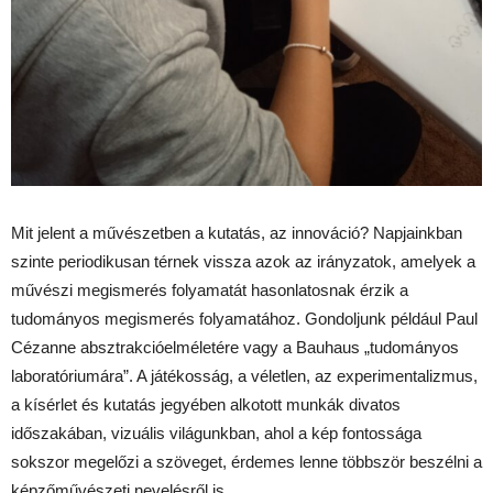
Mit jelent a művészetben a kutatás, az innováció? Napjainkban
szinte periodikusan térnek vissza azok az irányzatok, amelyek a
művészi megismerés folyamatát hasonlatosnak érzik a
tudományos megismerés folyamatához. Gondoljunk például Paul
Cézanne absztrakcióelméletére vagy a Bauhaus „tudományos
laboratóriumára”. A játékosság, a véletlen, az experimentalizmus,
a kísérlet és kutatás jegyében alkotott munkák divatos
időszakában, vizuális világunkban, ahol a kép fontossága
sokszor megelőzi a szöveget, érdemes lenne többször beszélni a
képzőművészeti nevelésről is.