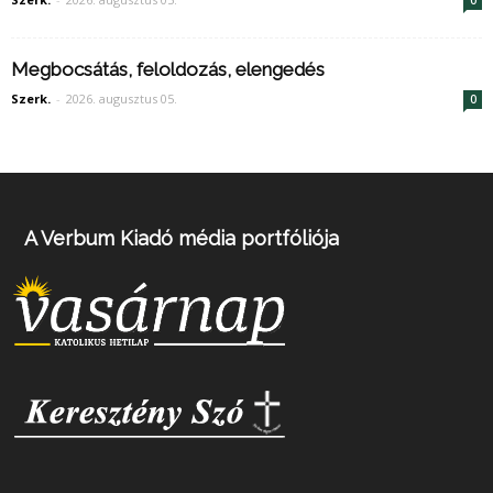
0
Megbocsátás, feloldozás, elengedés
Szerk.
-
2026. augusztus 05.
0
A Verbum Kiadó média portfóliója