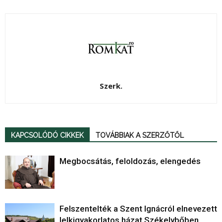
Szerk.
KAPCSOLÓDÓ CIKKEK
TOVÁBBIAK A SZERZŐTŐL
Megbocsátás, feloldozás, elengedés
Felszentelték a Szent Ignácról elnevezett
lelkigyakorlatos házat Székelybőben