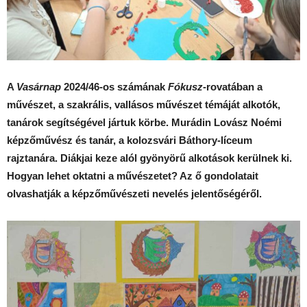
A
Vasárnap
2024/46-os számának
Fókusz
-rovatában a
művészet, a szakrális, vallásos művészet témáját alkotók,
tanárok segítségével jártuk körbe. Murádin Lovász Noémi
képzőművész és tanár, a kolozsvári Báthory-líceum
rajztanára. Diákjai keze alól gyönyörű alkotások kerülnek ki.
Hogyan lehet oktatni a művészetet? Az ő gondolatait
olvashatják a képzőművészeti nevelés jelentőségéről.