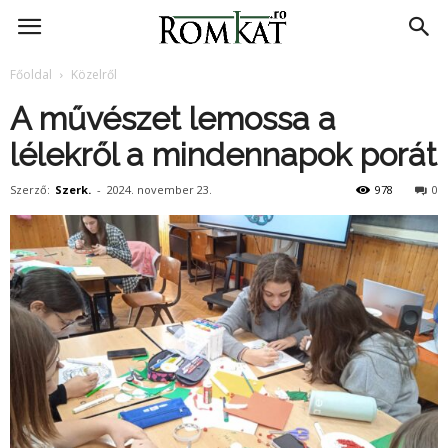
RomKat.ro
Főoldal
Közelről
A művészet lemossa a
lélekről a mindennapok porát
Szerző:
Szerk.
-
2024. november 23.
978
0