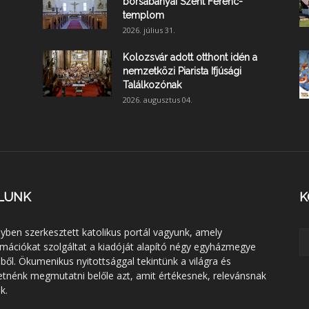
borsabányai Szent Ferenc-
templom
2026. július 31.
Kolozsvár adott otthont idén a
nemzetközi Piarista Ifjúsági
Találkozónak
2026. augusztus 04.
LUNK
K
lyben szerkesztett katolikus portál vagyunk, amely
rmációkat szolgáltat a kiadóját alapító négy egyházmegye
éből. Ökumenikus nyitottsággal tekintünk a világra és
etnénk megmutatni belőle azt, amit értékesnek, relevánsnak
k.