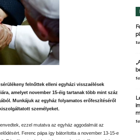
F
p
Sz
„
b
Sz
sérülékeny felnőttek elleni egyházi visszaélések
iára, amelyet november 15-éig tartanak több mint száz
L
gából. Munkájuk az egyház folyamatos erőfeszítéséről
i
iszolgáltatott személyeket.
m
Sz
szenvedtek, ezzel mutatva az egyház aggodalmát az
elődésért. Ferenc pápa így bátorította a november 13-15-e