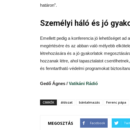
határon”.
Személyi háló és jó gyako
Emellett pedig a konferencia jó lehetőséget ad 
megértésére és az abban való mélyebb elkötele
létrehozására és a jó gyakorlatok megosztására
hozzanak létre, ahol tapasztalatot cserélhetn
és fenntartható védelmi programokat biztosítan
Gedő Ágnes /
Vatikáni Rádió
CIMKÉK
áldozat
bántalmazás
Ferenc pápa
MEGOSZTÁS
Facebook
Twi