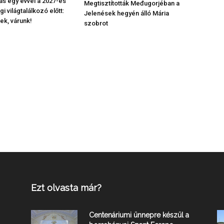
s egy évvel a 2027-es
Megtisztították Međugorjéban a
gi világtalálkozó előtt:
Jelenések hegyén álló Mária
ek, várunk!
szobrot
Ezt olvasta már?
Centenáriumi ünnepre készül a