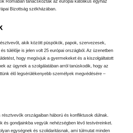
akik Rómában tanácskoztak az európai katolikus egyház
Pápai Bizottság székházában.
k
résztvevőt, akik között püspökök, papok, szervezesek,
és túlélője is jelen volt 25 európai országból. Az üzenetben
ldetést, hogy megóvjuk a gyermekeket és a kiszolgáltatott
nnek az ügynek a szolgálatában arról tanúskodik, hogy az
öttünk élő legsérülékenyebb személyek megvédésére –
s résztvevők országaiban háború és konfliktusok dúlnak.
ük és gondjainkba vegyük nehézségben lévő testvéreinket.
 olyan egységnek és szolidaritásnak, ami túlmutat minden