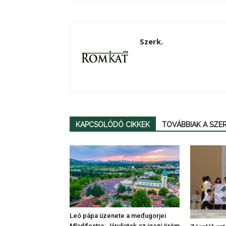
Szerk.
KAPCSOLÓDÓ CIKKEK
TOVÁBBIAK A SZ
Leó pápa üzenete a međugorjei
Mladifestre: Járuljatok az igazi öröm