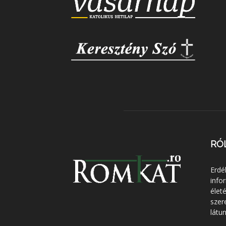
RÓ
Erdé
info
élet
szer
látun