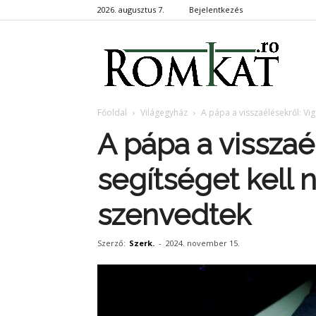
2026. augusztus 7.
Bejelentkezés
RomKa
Főoldal
Világegyház
A pápa a visszaélésekről: Vig
A pápa a visszaé
segítséget kell 
szenvedtek
Szerző:
Szerk.
-
2024. november 15.