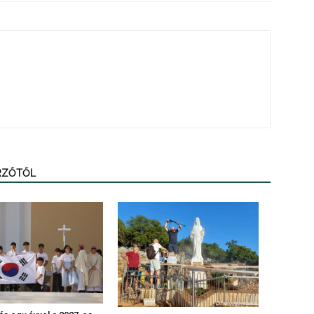
ERZŐTŐL