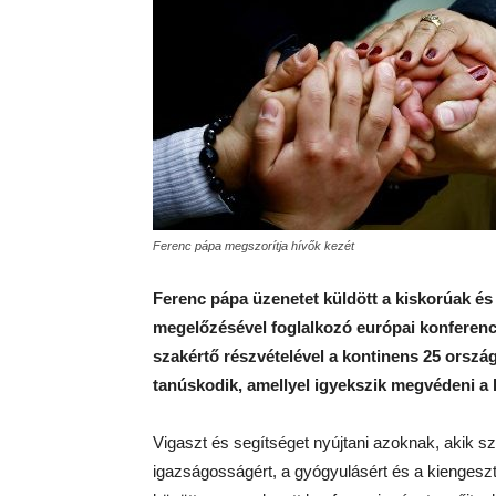
Ferenc pápa megszorítja hívők kezét
Ferenc pápa üzenetet küldött a kiskorúak és 
megelőzésével foglalkozó európai konferenc
szakértő részvételével a kontinens 25 orszá
tanúskodik, amellyel igyekszik megvédeni a k
Vigaszt és segítséget nyújtani azoknak, akik 
igazságosságért, a gyógyulásért és a kiengeszt