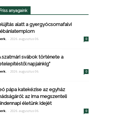
Friss anyagaink
elújítás alatt a gyergyócsomafalvi
lébániatemplom
erk.
-
2026. augusztus 06.
0
A szatmári svábok története a
etelepítéstől napjainkig”
erk.
-
2026. augusztus 06.
0
eó pápa katekézise az egyház
mádságáról: az ima megszenteli
indennapi életünk idejét
erk.
-
2026. augusztus 06.
0