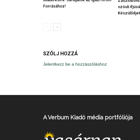
Zászlóbontá
Forrásához!
szöuli ifjúsá
Készülődjet
SZÓLJ HOZZÁ
Jelentkezz be a hozzászóláshoz
A Verbum Kiadó média portfóliója