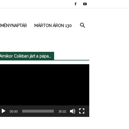
EMÉNYNAPTÁR
MÁRTON ÁRON 130
Amikor Csíkban járt a pápa…
deólejátszó
00:00
35:02