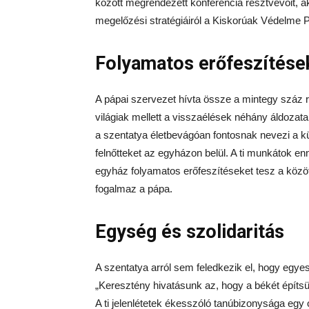
között megrendezett konferencia résztvevőit, 
megelőzési stratégiáiról a Kiskorúak Védelme 
Folyamatos erőfeszítése
A pápai szervezet hívta össze a mintegy száz 
világiak mellett a visszaélések néhány áldozata 
a szentatya életbevágóan fontosnak nevezi a kü
felnőtteket az egyházon belül. A ti munkátok e
egyház folyamatos erőfeszítéseket tesz a köz
fogalmaz a pápa.
Egység és szolidaritás
A szentatya arról sem feledkezik el, hogy egye
„Keresztény hivatásunk az, hogy a békét építs
A ti jelenlétetek ékesszóló tanúbizonysága egy