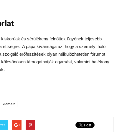
rlat
a kiskorúak és sérülékeny felnőttek ügyének teljesebb
zettségre. A pápa kívánsága az, hogy a személyi háló
 szolgáló erőfeszítések olyan nélkülözhetetlen fórumot
ek, kölcsönösen támogathatják egymást, valamint hatékony
ak.
kiemelt
tter