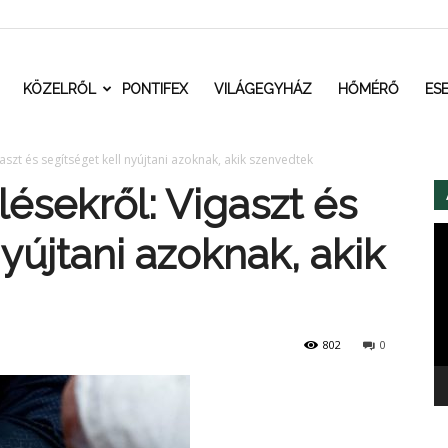
t.ro
KÖZELRŐL
PONTIFEX
VILÁGEGYHÁZ
HŐMÉRŐ
ES
aszt és segítséget kell nyújtani azoknak, akik szenvedtek
lésekről: Vigaszt és
Vi
nyújtani azoknak, akik
802
0