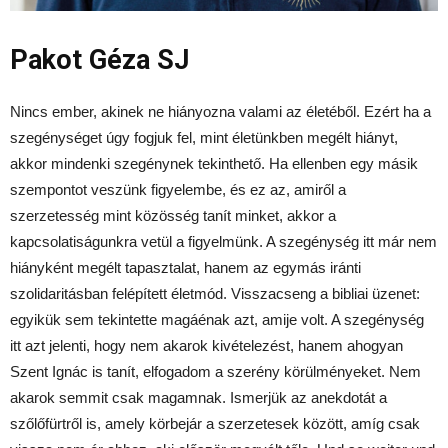
Pakot Géza SJ
Nincs ember, akinek ne hiányozna valami az életéből. Ezért ha a
szegénységet úgy fogjuk fel, mint életünkben megélt hiányt,
akkor mindenki szegénynek tekinthető. Ha ellenben egy másik
szempontot veszünk figyelembe, és ez az, amiről a
szerzetesség mint közösség tanít minket, akkor a
kapcsolatiságunkra vetül a figyelmünk. A szegénység itt már nem
hiányként megélt tapasztalat, hanem az egymás iránti
szolidaritásban felépített életmód. Visszacseng a bibliai üzenet:
egyikük sem tekintette magáénak azt, amije volt. A szegénység
itt azt jelenti, hogy nem akarok kivételezést, hanem ahogyan
Szent Ignác is tanít, elfogadom a szerény körülményeket. Nem
akarok semmit csak magamnak. Ismerjük az anekdotát a
szőlőfürtről is, amely körbejár a szerzetesek között, amíg csak