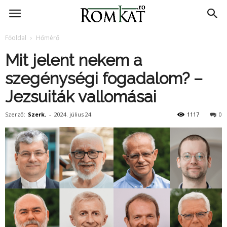
RomKat.ro
Főoldal
Hőmérő
Mit jelent nekem a
szegénységi fogadalom? –
Jezsuiták vallomásai
Szerző:
Szerk.
-
2024. július 24.
1117
0