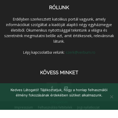
RÓLUNK
Erdélyben szerkesztett katolikus portál vagyunk, amely
információkat szolgáltat a kiadóját alapító négy egyházmegye
életéből. Ökumenikus nyitottsággal tekintünk a világra és
szeretnénk megmutatni belőle azt, amit értékesnek, relevánsnak
látunk.
Lépj kapcsolatba velünk:
szerk@verbum.ro
KÖVESS MINKET
Kedves Látogató! Tájékoztatjuk, hogy a honlap felhasználói
élmény fokozásának érdekében sütiket alkalmazunk.
Elfogadom
Impresszum
Felhasználási feltételek
Jogi nyilatkozat
Adatvédelem
Médiaajánlat
Kapcsolat