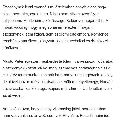
Szegénynek lenni evangéliumi értelemben annyit jelent, hogy
nincs semmim, csak Isten. Nincs semmilyen személyes
tulajdonom. Mindenem a közösségé. Beleértve magamat is. A
másik valóság, hogy még sohasem éreztem magam
szegénynek, sem fizikai, sem szellemi értelemben. Komfortos
rendházakban éltem, könyvtárakkal és technikai eszközökkel
körülvéve.
Mustó Péter egyszer megkérdezte tőlem: van-e igazán jóbarátod
a szegények között, akivel mély személyes barátságban élsz?
Húsz év terepmunka után sok barátom volt a szegények között,
de akivel igazán mély barátságba kerültem, egyetlenegy, Horvát
Józsi csobánkai kőfaragó. Sajnos már elment. Ott lehettem vele
az út végén.
Ami talán zavar, hogy itt, egy viszonylag jóléti társadalomban
nem vagyunk igazán a Szegények Egyháza. Fogadalmaim ide