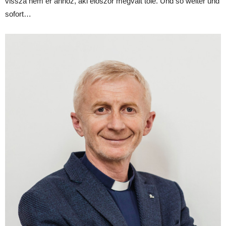
vissza nem ér ahhoz, aki először megvált tőle. Und so weiter und
sofort…