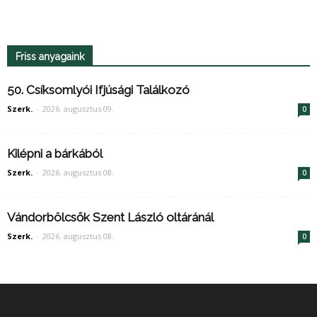
Friss anyagaink
50. Csíksomlyói Ifjúsági Találkozó
Szerk.
-
2026. augusztus 09.
0
Kilépni a bárkából
Szerk.
-
2026. augusztus 08.
0
Vándorbölcsők Szent László oltáránál
Szerk.
-
2026. augusztus 08.
0