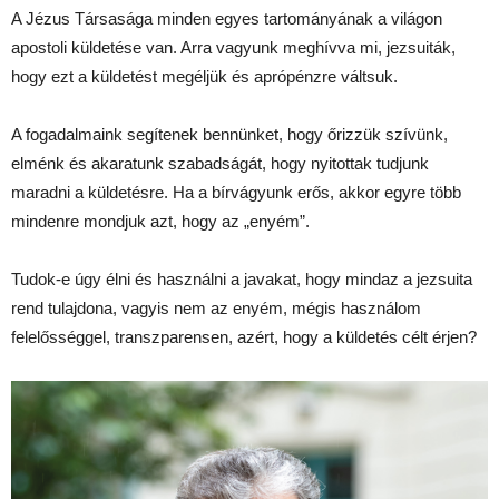
A Jézus Társasága minden egyes tartományának a világon
apostoli küldetése van. Arra vagyunk meghívva mi, jezsuiták,
hogy ezt a küldetést megéljük és aprópénzre váltsuk.
A fogadalmaink segítenek bennünket, hogy őrizzük szívünk,
elménk és akaratunk szabadságát, hogy nyitottak tudjunk
maradni a küldetésre. Ha a bírvágyunk erős, akkor egyre több
mindenre mondjuk azt, hogy az „enyém”.
Tudok-e úgy élni és használni a javakat, hogy mindaz a jezsuita
rend tulajdona, vagyis nem az enyém, mégis használom
felelősséggel, transzparensen, azért, hogy a küldetés célt érjen?