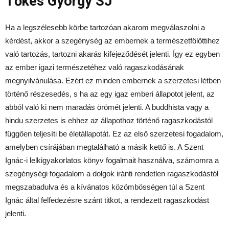
Tőkés György SJ
Ha a legszélesebb körbe tartozóan akarom megválaszolni a
kérdést, akkor a szegénység az embernek a természetfölöttihez
való tartozás, tartozni akarás kifejeződését jelenti. Így ez egyben
az ember igazi természetéhez való ragaszkodásának
megnyilvánulása. Ezért ez minden embernek a szerzetesi létben
történő részesedés, s ha az egy igaz emberi állapotot jelent, az
abból való ki nem maradás örömét jelenti. A buddhista vagy a
hindu szerzetes is ehhez az állapothoz történő ragaszkodástól
függően teljesíti be életállapotát. Ez az első szerzetesi fogadalom,
amelyben csírájában megtalálható a másik kettő is. A Szent
Ignác-i lelkigyakorlatos könyv fogalmait használva, számomra a
szegénységi fogadalom a dolgok iránti rendetlen ragaszkodástól
megszabadulva és a kívánatos közömbösségen túl a Szent
Ignác által felfedezésre szánt titkot, a rendezett ragaszkodást
jelenti.