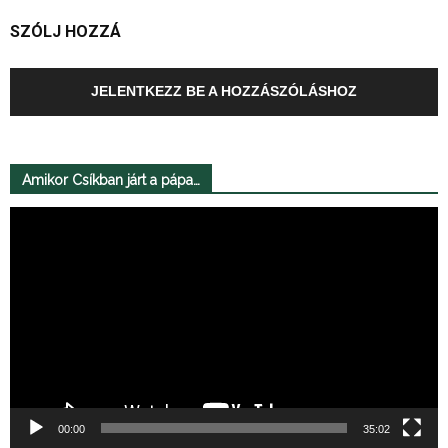
SZÓLJ HOZZÁ
JELENTKEZZ BE A HOZZÁSZÓLÁSHOZ
Amikor Csíkban járt a pápa…
Videólejátszó
00:00
35:02