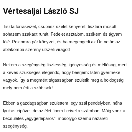
Vértesaljai László SJ
Tiszta forrásvizet, csupasz szelet kenyeret, tisztára mosott,
sohasem szakadt ruhát. Fedelet asztalom, székem és ágyam
fölé. Polcomra pár könyvet, és ha megengedi az Úr, netán az
ablakomba szerény útszéli virágot!
Nekem a szegénység tisztesség, igényesség és méltóság, mert
a kevés szükséges elegendő, hogy beérjem: Isten gyermeke
vagyok. Így a megmért tágasságban születik meg a boldogság,
mely nem érti a szót: sok!
Ebben a gazdagságban születtem, egy szál pendelyben, néha
lyukas cipővel, de az élet finom ízeivel a számban. Máig vonz a
becsületes „egygerlepáros”, mosolygó szemű názáreti
szegénység.