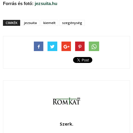
Forrás és f
otó:
jezsuita.hu
CIMKÉK
jezsuita
kiemelt
szegénység
Szerk.