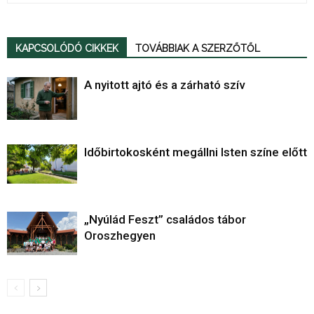
KAPCSOLÓDÓ CIKKEK
TOVÁBBIAK A SZERZŐTŐL
A nyitott ajtó és a zárható szív
Időbirtokosként megállni Isten színe előtt
„Nyúlád Feszt” családos tábor
Oroszhegyen