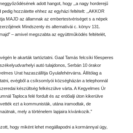
meggyőződésének adott hangot, hogy ,,a nagy horderejű
ajd pedig hozzátette ehhez az egyházi feltételt: ,,AKKOR
gatja MAJD az államnak az embertestvériséget s a népek
szerzőjének Mindszenty és alternatívái c. könyv 131.
… majd” – amivel megszabta az együttműködés feltételét,
égén le akarták tartóztatni. Gaal Tamás felcsíki főesperes
a székelyudvarhelyi autó tulajdonos, Serbán 10 órakor
gyelmes Urat hazaszállítja Gyulafehérvárra. Állítólag a
atni, evégből a csíksomlyói községházán a telephonnál
 a szeredai készültség felkészülve várta. A Kegyelmes Úr
ál Taploca felé fordult és az erdőalji úton kikerülve
evették ezt a kommunisták, utána iramodtak, de
maútnak, mely a történelem lapjaira kívánkozik.”
ott, hogy miként lehet megállapodni a kormánnyal úgy,