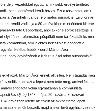
ó erdélyi vezetőkkel együtt, ami kisebb erdélyi területet
dik bécsi döntéssel került hozzá. Ezt a tervezetet, amit
aláírta Vásárhelyi János református püspök is. Erről onnan
per 4. rendű vádlottja a 80-as években mint érintett kikérte
Magyarságkutató Csoporthoz, ahol akkor e sorok szerzője is
rhelyi János református püspököt nem tartóztatták le, mert
sta kormánnyal, ami jelentős beleszólást engedett a
egyház életébe. Ebből kiderül Márton Áron
t az, hogy egyházának a Krisztus által adott autonómiáját
us egyházat, Márton Áron ennek állt ellen. Nem tagadta meg
 képviselőivel, de azt a lépést nem tette meg, amivel feladta
 amivel elfogadta volna egyházában a kommunista
dapesti
Kis Újság
1948. május 20-i száma kolozsvári
n 1948 tavaszán letette az esküt az akkor életbe lépett
iniszterelnök beszélt, majd a jelen lévő egyházi vezetők