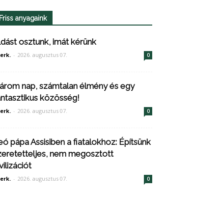
Friss anyagaink
ldást osztunk, imát kérünk
erk.
-
2026. augusztus 07.
0
árom nap, számtalan élmény és egy
antasztikus közösség!
erk.
-
2026. augusztus 07.
0
eó pápa Assisiben a fiatalokhoz: Építsünk
zeretetteljes, nem megosztott
vilizációt
erk.
-
2026. augusztus 07.
0