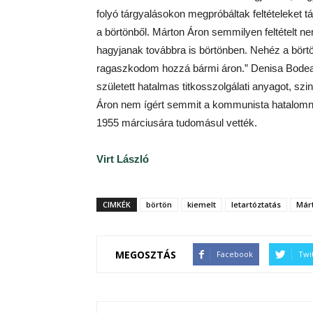
folyó tárgyalásokon megpróbáltak feltételeke
a börtönből. Márton Áron semmilyen feltételt n
hagyjanak továbbra is börtönben. Nehéz a bör
ragaszkodom hozzá bármi áron.” Denisa Bodeanu,
született hatalmas titkosszolgálati anyagot, sz
Áron nem ígért semmit a kommunista hatalomn
1955 márciusára tudomásul vették.
Virt László
CIMKÉK
börtön
kiemelt
letartóztatás
Már
MEGOSZTÁS
Facebook
Twi