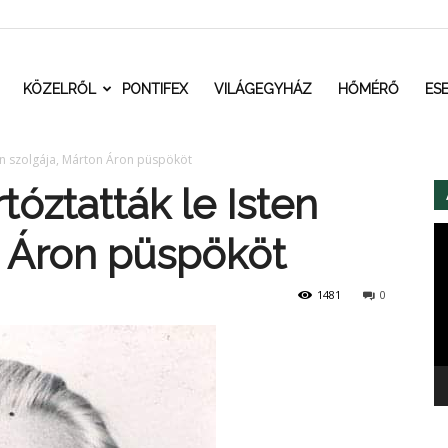
t.ro
KÖZELRŐL
PONTIFEX
VILÁGEGYHÁZ
HŐMÉRŐ
ES
ten szolgája, Márton Áron püspököt
tóztatták le Isten
Vi
n Áron püspököt
1481
0