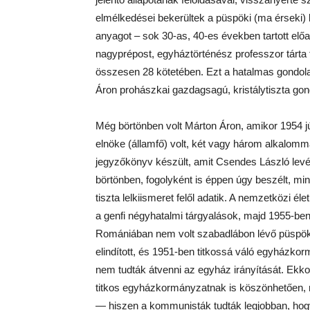
elmélkedései bekerültek a püspöki (ma érseki) le
anyagot – sok 30-as, 40-es években tartott elő
nagyprépost, egyháztörténész professzor tárta f
összesen 28 kötetében. Ezt a hatalmas gondol
Áron prohászkai gazdagsagú, kristálytiszta gon
Még börtönben volt Márton Áron, amikor 1954 j
elnöke (államfő) volt, két vagy három alkalomma
jegyzőkönyv készült, amit Csendes László levé
börtönben, fogolyként is éppen úgy beszélt, min
tiszta lelkiismeret felől adatik. A nemzetközi él
a genfi négyhatalmi tárgyalások, majd 1955-b
Romániában nem volt szabadlábon lévő püspök, 
elindított, és 1951-ben titkossá váló egyházkor
nem tudták átvenni az egyház irányítását. Ek
titkos egyházkormányzatnak is köszönhetően, 
— hiszen a kommunisták tudták legjobban, hog