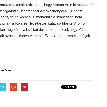
t támasztani annak érdekében, hogy Márton Áron kimehessen
em fogadott el. Két mondat a jegyzőkönyvből: ,,Engem
tönélet, de ha kedves is számomra a szabadság, nem
 aki a bukaresti levéltárban kutatja a Márton Áronról
intén megerősíti a levéltári dokumentumokból, hogy Márton
ak szabadulásáért cserébe. Ezt a kommunista hatóságok
ton Áron
tter