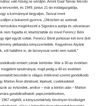
ához való hűség ne sérüljön. Amint Gaal Tamás felcsíki
a tervezetet, és 1949. június 21-án irodaigazgatója,
ogy a kormánnyal tárgyaljon. Taxival ment
lszálljon a bukaresti gyorsra. „Útközben az autónak
L.), nemsokára megérkezett a Sigoránca autója és udvariasan
nk nem fogadta el, letartóztatták és mivel Ferencz Béni
Egy éjjel együtt voltak. Ferencz Bénit pontosan két évre (két
i örmény plébániára kényszerítették. Kegyelmes Atyánk
k, sőt halálhíre is, de bizonyosat senki nem tudott.”
 gondolkodó embert zártak börtönbe. Már a 30-as években
n megjelent tanulmányai, majd pedig a 40-es években
yomtatott beszédei is világos értékrend szerint gondolkodó
y Márton Áron döntéseit, lépéseit, cselekedeteit
 azok az évtizedek, amikor – már a börtön után – Márton
ámára gondolkodhatott: papszenteléseken,
1967 végétől, a kényszerlakhely törvényen kívüliséget
 szabadságát, akkor a bérmálásokon elmondott beszédei,