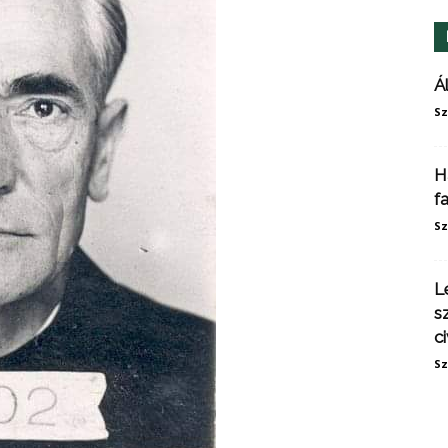
Á
Sz
H
f
Sz
L
s
ci
Sz