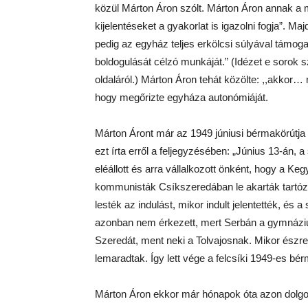
közül Márton Áron szólt. Márton Áron annak a 
kijelentéseket a gyakorlat is igazolni fogja”. M
pedig az egyház teljes erkölcsi súlyával támo
boldogulását célzó munkáját.” (Idézet e sorok 
oldaláról.) Márton Áron tehát közölte: ,,akkor
hogy megőrizte egyháza autonómiáját.
Márton Áront már az 1949 júniusi bérmakörútja v
ezt írta erről a feljegyzésében: „Június 13-án, 
eléállott és arra vállalkozott önként, hogy a Ke
kommunisták Csíkszeredában le akarták tartózt
lesték az indulást, mikor indult jelentették, és
azonban nem érkezett, mert Serbán a gymnáziumn
Szeredát, ment neki a Tolvajosnak. Mikor észr
lemaradtak. Így lett vége a felcsíki 1949-es bér
Márton Áron ekkor már hónapok óta azon dolgoz