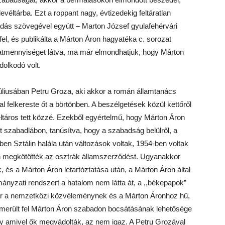
véltárba. Ezt a roppant nagy, évtizedekig feltáratlan
adás szövegével együtt – Marton József gyulafehérvári
el, és publikálta a Márton Áron hagyatéka c. sorozat
atmennyiséget látva, ma már elmondhatjuk, hogy Márton
dolkodó volt.
úliusában Petru Groza, aki akkor a román államtanács
l felkereste őt a börtönben. A beszélgetések közül kettőről
ltáros tett közzé. Ezekből egyértelmű, hogy Márton Áron
t szabadlábon, tanúsítva, hogy a szabadság belülről, a
etben Sztálin halála után változások voltak, 1954-ben voltak
en megkötötték az osztrák államszerződést. Ugyanakkor
és a Márton Áron letartóztatása után, a Márton Áron által
mányzati rendszert a hatalom nem látta át, a ,,békepapok”
kor a nemzetközi közvéleménynek és a Márton Áronhoz hű,
merült fel Márton Áron szabadon bocsátásának lehetősége
y amivel ők megvádolták, az nem igaz. A Petru Grozával