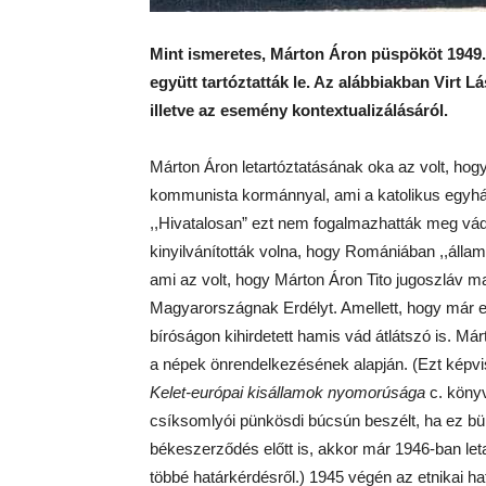
Mint ismeretes, Márton Áron püspököt 1949.
együtt tartóztatták le. Az alábbiakban Virt L
illetve az esemény kontextualizálásáról.
Márton Áron letartóztatásának oka az volt, hogy
kommunista kormánnyal, ami a katolikus egyhá
,,Hivatalosan” ezt nem fogalmazhatták meg vádk
kinyilvánították volna, hogy Romániában ,,állam
ami az volt, hogy Márton Áron Tito jugoszláv ma
Magyarországnak Erdélyt. Amellett, hogy már e 
bíróságon kihirdetett hamis vád átlátszó is. Má
a népek önrendelkezésének alapján. (Ezt képvi
Kelet-európai kisállamok nyomorúsága
c. könyv
csíksomlyói pünkösdi búcsún beszélt, ha ez bün
békeszerződés előtt is, akkor már 1946-ban let
többé határkérdésről.) 1945 végén az etnikai 