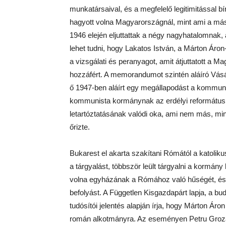
munkatársaival, és a megfelelő legitimitással bír
hagyott volna Magyarországnál, mint ami a máso
1946 elején eljuttattak a négy nagyhatalomnak, 
lehet tudni, hogy Lakatos István, a Márton Áron-
a vizsgálati és peranyagot, amit átjuttatott a 
hozzáfért. A memorandumot szintén aláíró Vásá
ő 1947-ben aláírt egy megállapodást a kommuni
kommunista kormánynak az erdélyi református 
letartóztatásának valódi oka, ami nem más, min
őrizte.
Bukarest el akarta szakítani Rómától a katolik
a tárgyalást, többször leült tárgyalni a kormány
volna egyházának a Rómához való hűségét, és
befolyást. A Független Kisgazdapárt lapja, a bu
tudósítói jelentés alapján írja, hogy Márton Áro
román alkotmányra. Az eseményen Petru Groza m