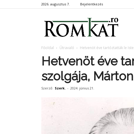
2026. augusztus 7.
Bejelentkezés
RomKa
Főoldal
Útravaló
Hetvenöt éve tartóztatták le Is
Hetvenöt éve tar
szolgája, Márto
Szerző:
Szerk.
-
2024. június 21.