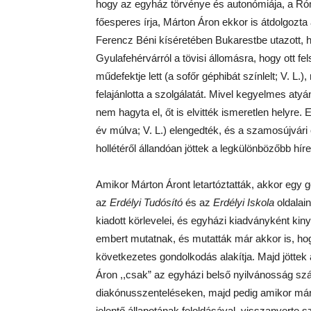
hogy az egyház törvénye és autonómiája, a Róm
főesperes írja, Márton Áron ekkor is átdolgozta 
Ferencz Béni kíséretében Bukarestbe utazott, h
Gyulafehérvárról a tövisi állomásra, hogy ott fe
műdefektje lett (a sofőr géphibát színlelt; V. 
felajánlotta a szolgálatát. Mivel kegyelmes atyá
nem hagyta el, őt is elvitték ismeretlen helyre. 
év múlva; V. L.) elengedték, és a szamosújvár
hollétéről állandóan jöttek a legkülönbözőbb híre
Amikor Márton Áront letartóztatták, akkor egy
az
Erdélyi Tudósító
és az
Erdélyi Iskola
oldalai
kiadott körlevelei, és egyházi kiadványként kin
embert mutatnak, és mutatták már akkor is, hog
következetes gondolkodás alakítja. Majd jöttek
Áron ,,csak” az egyházi belső nyilvánosság sz
diakónusszenteléseken, majd pedig amikor már 
jelentő állapotának feloldásával, visszanyerte