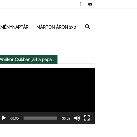
EMÉNYNAPTÁR
MÁRTON ÁRON 130
Amikor Csíkban járt a pápa…
deólejátszó
00:00
35:02