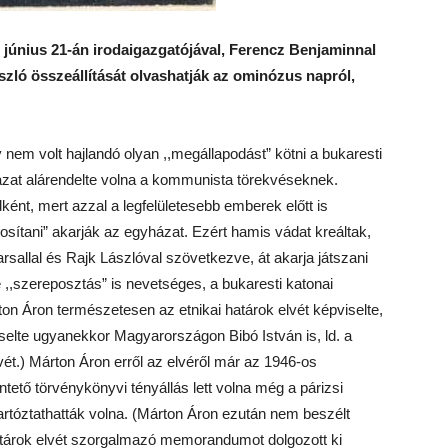
 június 21-án irodaigazgatójával, Ferencz Benjaminnal
ászló összeállítását olvashatják az ominózus napról,
 nem volt hajlandó olyan ,,megállapodást” kötni a bukaresti
zat alárendelte volna a kommunista törekvéseknek.
ént, mert azzal a legfelületesebb emberek előtt is
osítani” akarják az egyházat. Ezért hamis vádat kreáltak,
rsallal és Rajk Lászlóval szövetkezve, át akarja játszani
,,szereposztás” is nevetséges, a bukaresti katonai
rton Áron természetesen az etnikai határok elvét képviselte,
selte ugyanekkor Magyarországon Bibó István is, ld. a
ét.) Márton Áron erről az elvéről már az 1946-os
tető törvénykönyvi tényállás lett volna még a párizsi
artóztathatták volna. (Márton Áron ezután nem beszélt
határok elvét szorgalmazó memorandumot dolgozott ki