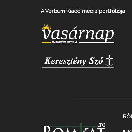
A Verbum Kiadó média portfóliója
RÓ
Erdé