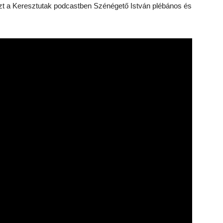
zt a Keresztutak podcastben Szénégető István plébános és