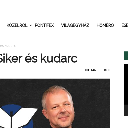
t.ro
KÖZELRŐL
PONTIFEX
VILÁGEGYHÁZ
HŐMÉRŐ
ES
 és kudarc
Siker és kudarc
Vi
1460
0