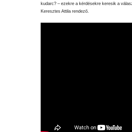
kudarc? – ezekre a kérdésekre keresik a válas
Keresztes Attila rendező.