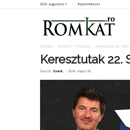
2026. augusztus 7.
Bejelentkezés
RomKa
Főoldal
Közelről
Podcast
Keresztutak 22. Siker
Keresztutak 22. 
Szerző:
Szerk.
-
2024. május 18.