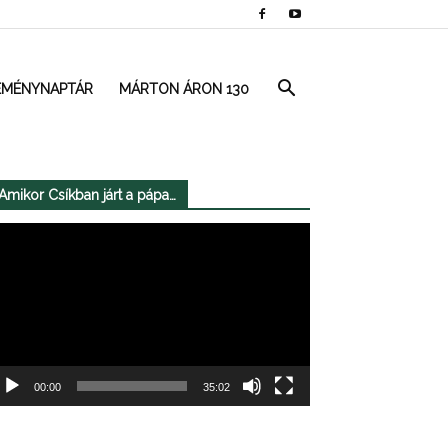
EMÉNYNAPTÁR
MÁRTON ÁRON 130
Amikor Csíkban járt a pápa…
deólejátszó
00:00
35:02