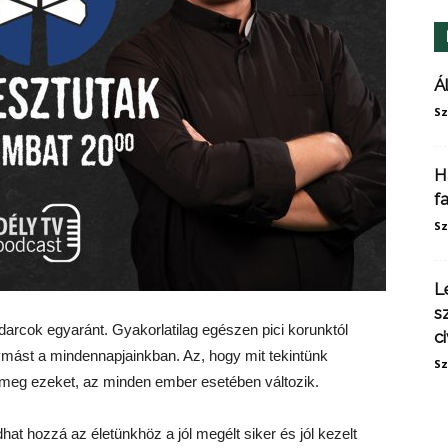
Á
Sz
H
f
Sz
L
s
darcok egyaránt. Gyakorlatilag egészen pici korunktól
ci
mást a mindennapjainkban. Az, hogy mit tekintünk
Sz
k meg ezeket, az minden ember esetében változik.
adhat hozzá az életünkhöz a jól megélt siker és jól kezelt