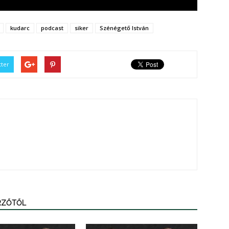
kudarc
podcast
siker
Szénégető István
tter
ERZŐTŐL