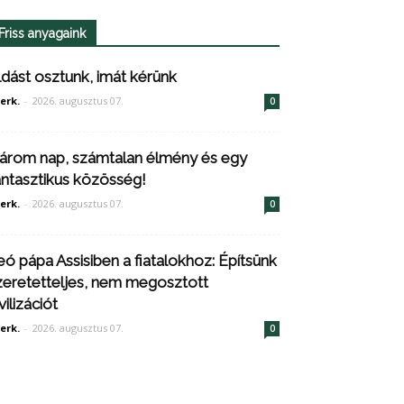
Friss anyagaink
ldást osztunk, imát kérünk
erk.
-
2026. augusztus 07.
0
árom nap, számtalan élmény és egy
antasztikus közösség!
erk.
-
2026. augusztus 07.
0
eó pápa Assisiben a fiatalokhoz: Építsünk
zeretetteljes, nem megosztott
vilizációt
erk.
-
2026. augusztus 07.
0