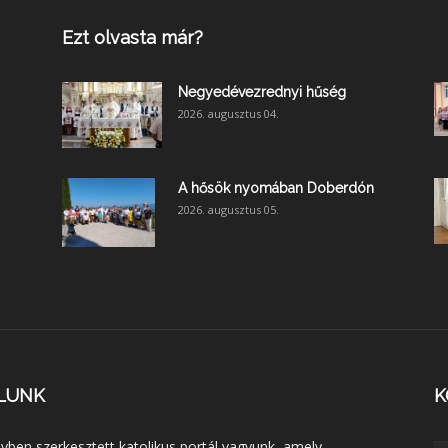
Ezt olvasta már?
Negyedévezrednyi hűség
2026. augusztus 04.
A hősök nyomában Doberdón
2026. augusztus 05.
LUNK
K
lyben szerkesztett katolikus portál vagyunk, amely