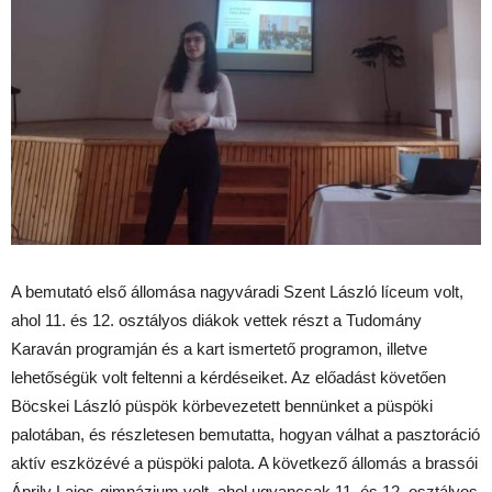
A bemutató első állomása nagyváradi Szent László líceum volt,
ahol 11. és 12. osztályos diákok vettek részt a Tudomány
Karaván programján és a kart ismertető programon, illetve
lehetőségük volt feltenni a kérdéseiket. Az előadást követően
Böcskei László püspök körbevezetett bennünket a püspöki
palotában, és részletesen bemutatta, hogyan válhat a pasztoráció
aktív eszközévé a püspöki palota. A következő állomás a brassói
Áprily Lajos-gimnázium volt, ahol ugyancsak 11. és 12. osztályos