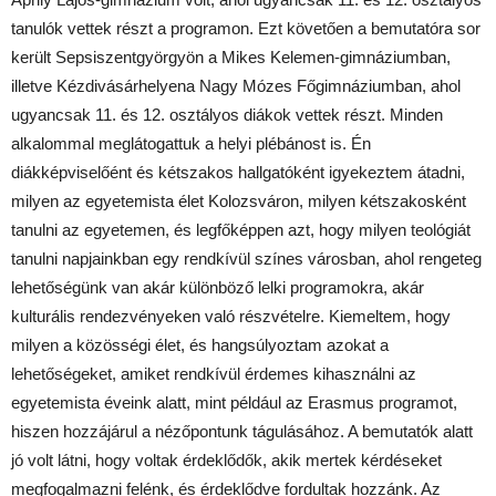
tanulók vettek részt a programon. Ezt követően a bemutatóra sor
került Sepsiszentgyörgyön a Mikes Kelemen-gimnáziumban,
illetve Kézdivásárhelyena Nagy Mózes Főgimnáziumban, ahol
ugyancsak 11. és 12. osztályos diákok vettek részt. Minden
alkalommal meglátogattuk a helyi plébánost is. Én
diákképviselőént és kétszakos hallgatóként igyekeztem átadni,
milyen az egyetemista élet Kolozsváron, milyen kétszakosként
tanulni az egyetemen, és legfőképpen azt, hogy milyen teológiát
tanulni napjainkban egy rendkívül színes városban, ahol rengeteg
lehetőségünk van akár különböző lelki programokra, akár
kulturális rendezvényeken való részvételre. Kiemeltem, hogy
milyen a közösségi élet, és hangsúlyoztam azokat a
lehetőségeket, amiket rendkívül érdemes kihasználni az
egyetemista éveink alatt, mint például az Erasmus programot,
hiszen hozzájárul a nézőpontunk tágulásához. A bemutatók alatt
jó volt látni, hogy voltak érdeklődők, akik mertek kérdéseket
megfogalmazni felénk, és érdeklődve fordultak hozzánk. Az