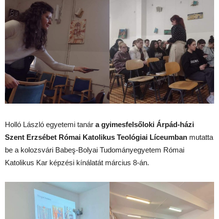
Holló László egyetemi tanár
a gyimesfelsőloki Árpád-házi
Szent Erzsébet Római Katolikus Teológiai Líceumban
mutatta
be a kolozsvári Babeş-Bolyai Tudományegyetem Római
Katolikus Kar képzési kínálatát március 8-án.