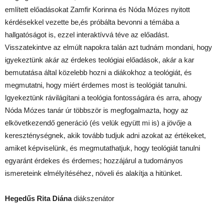
említett előadásokat Zamfir Korinna és Nóda Mózes nyitott
kérdésekkel vezette be,és próbálta bevonni a témába a
hallgatóságot is, ezzel interaktívvá téve az előadást.
Visszatekintve az elmúlt napokra talán azt tudnám mondani, hogy
igyekeztünk akár az érdekes teológiai előadások, akár a kar
bemutatása által közelebb hozni a diákokhoz a teológiát, és
megmutatni, hogy miért érdemes most is teológiát tanulni.
Igyekeztünk rávilágítani a teológia fontosságára és arra, ahogy
Nóda Mózes tanár úr többször is megfogalmazta, hogy az
elkövetkezendő generáció (és velük együtt mi is) a jövője a
kereszténységnek, akik tovább tudjuk adni azokat az értékeket,
amiket képviselünk, és megmutathatjuk, hogy teológiát tanulni
egyaránt érdekes és érdemes; hozzájárul a tudományos
ismereteink elmélyítéséhez, növeli és alakítja a hitünket.
Hegedűs Rita
Diána
diákszenátor