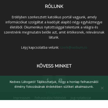
RÓLUNK
Erdélyben szerkesztett katolikus portál vagyunk, amely
információkat szolgáltat a kiadóját alapító négy egyházmegye
életéből. Ökumenikus nyitottsággal tekintünk a világra és
szeretnénk megmutatni belőle azt, amit értékesnek, relevánsnak
látunk.
Lépj kapcsolatba velünk:
szerk@verbum.ro
KÖVESS MINKET
Kedves Látogató! Tájékoztatjuk, hogy a honlap felhasználói
élmény fokozásának érdekében sütiket alkalmazunk.
Elfogadom
Impresszum
Felhasználási feltételek
Jogi nyilatkozat
Adatvédelem
Médiaajánlat
Kapcsolat