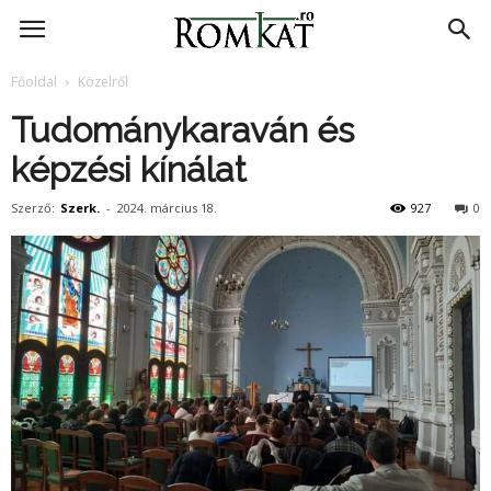
RomKat.ro
Főoldal
Közelről
Tudománykaraván és
képzési kínálat
Szerző:
Szerk.
-
2024. március 18.
927
0