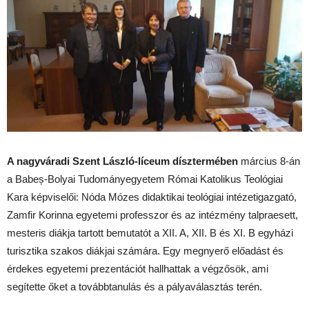
A nagyváradi Szent László-líceum dísztermében
március 8-án
a Babeș-Bolyai Tudományegyetem Római Katolikus Teológiai
Kara képviselői: Nóda Mózes didaktikai teológiai intézetigazgató,
Zamfir Korinna egyetemi professzor és az intézmény talpraesett,
mesteris diákja tartott bemutatót a XII. A, XII. B és XI. B egyházi
turisztika szakos diákjai számára. Egy megnyerő előadást és
érdekes egyetemi prezentációt hallhattak a végzősök, ami
segítette őket a továbbtanulás és a pályaválasztás terén.