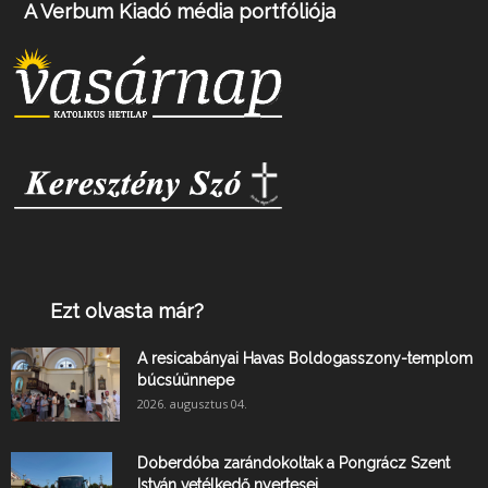
A Verbum Kiadó média portfóliója
Ezt olvasta már?
A resicabányai Havas Boldogasszony-templom
búcsúünnepe
2026. augusztus 04.
Doberdóba zarándokoltak a Pongrácz Szent
István vetélkedő nyertesei