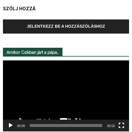
SZÓLJ HOZZÁ
JELENTKEZZ BE A HOZZÁSZÓLÁSHOZ
Amikor Csíkban járt a pápa…
Videólejátszó
00:00
35:02