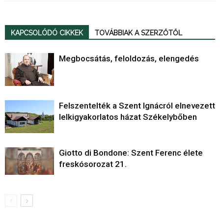
KAPCSOLÓDÓ CIKKEK
TOVÁBBIAK A SZERZŐTŐL
Megbocsátás, feloldozás, elengedés
Felszentelték a Szent Ignácról elnevezett
lelkigyakorlatos házat Székelybőben
Giotto di Bondone: Szent Ferenc élete
freskósorozat 21.