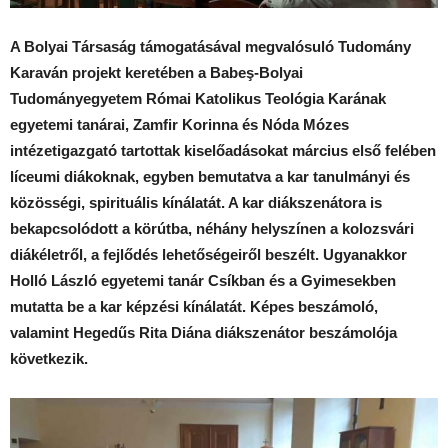
A Bolyai Társaság támogatásával megvalósuló Tudomány
Karaván projekt keretében a Babeş-Bolyai
Tudományegyetem Római Katolikus Teológia Karának
egyetemi tanárai, Zamfir Korinna és Nóda Mózes
intézetigazgató tartottak kiselőadásokat március első felében
líceumi diákoknak, egyben bemutatva a kar tanulmányi és
közösségi, spirituális kínálatát. A kar diákszenátora is
bekapcsolódott a körútba, néhány helyszínen a kolozsvári
diákéletről, a fejlődés lehetőségeiről beszélt. Ugyanakkor
Holló László egyetemi tanár Csíkban és a Gyimesekben
mutatta be a kar képzési kínálatát. Képes beszámoló,
valamint Hegedűs Rita Diána diákszenátor beszámolója
következik.