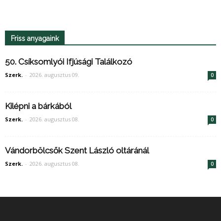
Friss anyagaink
50. Csíksomlyói Ifjúsági Találkozó
Szerk.
-
2026. augusztus 09.
0
Kilépni a bárkából
Szerk.
-
2026. augusztus 08.
0
Vándorbölcsők Szent László oltáránál
Szerk.
-
2026. augusztus 08.
0