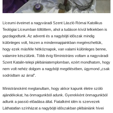
Líceumi éveimet a nagyváradi Szent László Római Katolikus
Teológiai Líceumban töltöttem, ahol a tudáson kívül lelkiekben is
gazdagodtunk. Az adventi és a nagyböjti időszak mindig
különleges volt, hiszen a mindennapjainkban megérezhettük,
hogy ezek másféle hétköznapok, van valami különleges benne,
valamire készülünk. Több évig főministráns voltam a nagyváradi
Szent Katalin-telepi plébániatemplomban, ezért mondhatom, hogy
nem volt nehéz dolgom a nagyböjt megélésében, úgymond „csak
sodródtam az árral”.
Ministránsként megtanultam, hogy akkor kapunk életre szóló
ajándékokat, ha önmagunkból adunk. Gyerekként önmagunkból
adtunk a passió előadása által. Fiatalként idén is szervezek
Láthatatlan színházat a nagyböjti időszakban plébániánk hívei