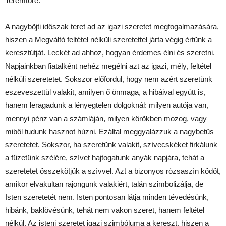
Teremtőre.
A nagyböjti időszak teret ad az igazi szeretet megfogalmazására,
hiszen a Megváltó feltétel nélküli szeretettel járta végig értünk a
keresztútját. Leckét ad ahhoz, hogyan érdemes élni és szeretni.
Napjainkban fiatalként nehéz megélni azt az igazi, mély, feltétel
nélküli szeretetet. Sokszor előfordul, hogy nem azért szeretünk
eszeveszettül valakit, amilyen ő önmaga, a hibáival együtt is,
hanem leragadunk a lényegtelen dolgoknál: milyen autója van,
mennyi pénz van a számláján, milyen körökben mozog, vagy
miből tudunk hasznot húzni. Ezáltal meggyalázzuk a nagybetűs
szeretetet. Sokszor, ha szeretünk valakit, szívecskéket firkálunk
a füzetünk szélére, szívet hajtogatunk anyák napjára, tehát a
szeretetet összekötjük a szívvel. Azt a bizonyos rózsaszín ködöt,
amikor elvakultan rajongunk valakiért, talán szimbolizálja, de
Isten szeretetét nem. Isten pontosan látja minden tévedésünk,
hibánk, baklövésünk, tehát nem vakon szeret, hanem feltétel
nélkül. Az isteni szeretet igazi szimbóluma a kereszt, hiszen a