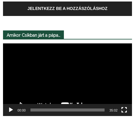
JELENTKEZZ BE A HOZZÁSZÓLÁSHOZ
Amikor Csíkban járt a pápa…
Videólejátszó
00:00
35:02