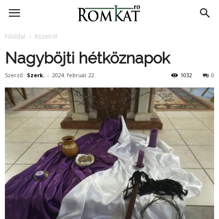
RomKat.ro
Főoldal
Közelről
Nagyböjti hétköznapok
Szerző:
Szerk.
-
2024. február 22.
1032
0