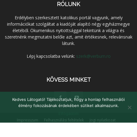
RÓLUNK
Erdélyben szerkesztett katolikus portál vagyunk, amely
információkat szolgáltat a kiadóját alapító négy egyházmegye
életéből. Ökumenikus nyitottsággal tekintünk a világra és
szeretnénk megmutatni belőle azt, amit értékesnek, relevánsnak
látunk.
Lépj kapcsolatba velünk:
szerk@verbum.ro
KÖVESS MINKET
Kedves Látogató! Tájékoztatjuk, hogy a honlap felhasználói
élmény fokozásának érdekében sütiket alkalmazunk.
Elfogadom
Impresszum
Felhasználási feltételek
Jogi nyilatkozat
Adatvédelem
Médiaajánlat
Kapcsolat