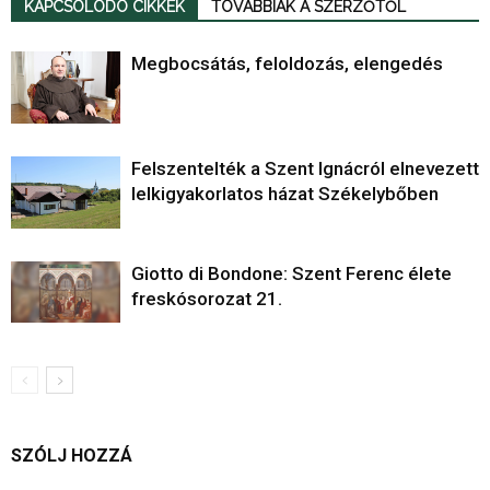
KAPCSOLÓDÓ CIKKEK
TOVÁBBIAK A SZERZŐTŐL
Megbocsátás, feloldozás, elengedés
Felszentelték a Szent Ignácról elnevezett
lelkigyakorlatos házat Székelybőben
Giotto di Bondone: Szent Ferenc élete
freskósorozat 21.
SZÓLJ HOZZÁ