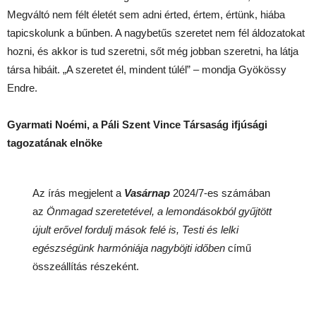
Megváltó nem félt életét sem adni érted, értem, értünk, hiába
tapicskolunk a bűnben. A nagybetűs szeretet nem fél áldozatokat
hozni, és akkor is tud szeretni, sőt még jobban szeretni, ha látja
társa hibáit. „A szeretet él, mindent túlél” – mondja Gyökössy
Endre.
Gyarmati Noémi, a Páli Szent Vince Társaság ifjúsági
tagozatának elnöke
Az írás megjelent a
Vasárnap
2024/7-es számában
az
Önmagad szeretetével, a lemondásokból gyűjtött
újult erővel fordulj mások felé is, Testi és lelki
egészségünk harmóniája nagyböjti időben
című
összeállítás részeként.