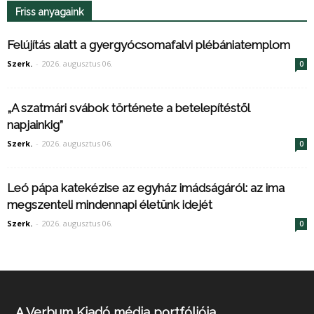
Friss anyagaink
Felújítás alatt a gyergyócsomafalvi plébániatemplom
Szerk.
-
2026. augusztus 06.
0
„A szatmári svábok története a betelepítéstől
napjainkig”
Szerk.
-
2026. augusztus 06.
0
Leó pápa katekézise az egyház imádságáról: az ima
megszenteli mindennapi életünk idejét
Szerk.
-
2026. augusztus 06.
0
A Verbum Kiadó média portfóliója