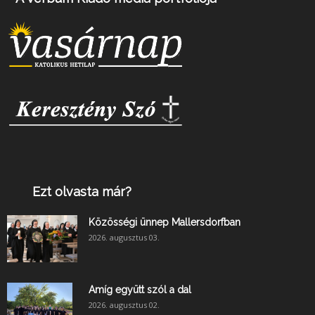
Ezt olvasta már?
Közösségi ünnep Mallersdorfban
2026. augusztus 03.
Amíg együtt szól a dal
2026. augusztus 02.