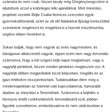
számára és nem csak, hiszen tavaly még Görgényüvegcsűrre is
eljutottunk ezzel a különleges lelki ajándékkal. Mint önkéntes,
projektet vezetek Böjte Csaba ferences szerzetes egyik
gyermekotthonánál, ezért az ott élő fiatalokkal ifjúsági keresztúttal
szeretnénk megérezni és megérkezni a húsvéti misztériumba,
segítve ebben híveinket is.
Sokan tudják, hogy nem vagyok az evés nagymestere, és
túlságosan állatszerető vagyok, éppen ezért nem nagy lemondás
számomra, hogy a két szigorú böjti napot megtartsam, vagy a
nagyböjt péntekeit, hiszen minden pénteken megteszem ezt. A
nagyböjti időben megpróbálok kicsit lelassítani, megállni és az
igazi értékekre összpontosítani. Tudatosabban élem meg a
mindennapokban az Istennel való kapcsolatomat, hamarabb
átadom az irányítást a Teremtőnek. Számomra a böjtölés a
bizonyos énidő csökkentéséről, lemondásáról szól, jobban
figyelek szeretteimre, embertársaimra és nem utolsósorban a