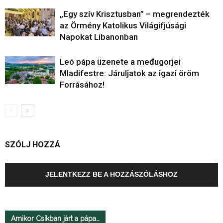
„Egy szív Krisztusban” – megrendezték
az Örmény Katolikus Világifjúsági
Napokat Libanonban
Leó pápa üzenete a međugorjei
Mladifestre: Járuljatok az igazi öröm
Forrásához!
SZÓLJ HOZZÁ
JELENTKEZZ BE A HOZZÁSZÓLÁSHOZ
Amikor Csíkban járt a pápa…