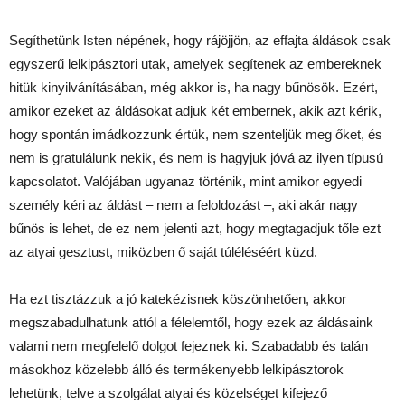
Segíthetünk Isten népének, hogy rájöjjön, az effajta áldások csak
egyszerű lelkipásztori utak, amelyek segítenek az embereknek
hitük kinyilvánításában, még akkor is, ha nagy bűnösök. Ezért,
amikor ezeket az áldásokat adjuk két embernek, akik azt kérik,
hogy spontán imádkozzunk értük, nem szenteljük meg őket, és
nem is gratulálunk nekik, és nem is hagyjuk jóvá az ilyen típusú
kapcsolatot. Valójában ugyanaz történik, mint amikor egyedi
személy kéri az áldást – nem a feloldozást –, aki akár nagy
bűnös is lehet, de ez nem jelenti azt, hogy megtagadjuk tőle ezt
az atyai gesztust, miközben ő saját túléléséért küzd.
Ha ezt tisztázzuk a jó katekézisnek köszönhetően, akkor
megszabadulhatunk attól a félelemtől, hogy ezek az áldásaink
valami nem megfelelő dolgot fejeznek ki. Szabadabb és talán
másokhoz közelebb álló és termékenyebb lelkipásztorok
lehetünk, telve a szolgálat atyai és közelséget kifejező