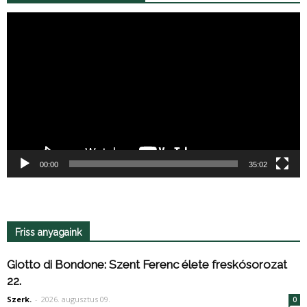
Videólejátszó
00:00
35:02
Friss anyagaink
Giotto di Bondone: Szent Ferenc élete freskósorozat
22.
Szerk.
-
2026. augusztus 09.
0