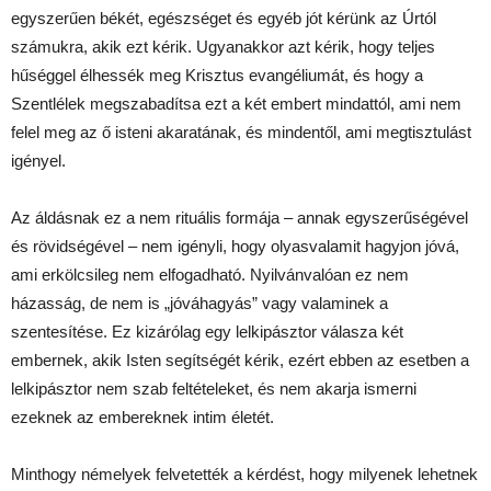
egyszerűen békét, egészséget és egyéb jót kérünk az Úrtól
számukra, akik ezt kérik. Ugyanakkor azt kérik, hogy teljes
hűséggel élhessék meg Krisztus evangéliumát, és hogy a
Szentlélek megszabadítsa ezt a két embert mindattól, ami nem
felel meg az ő isteni akaratának, és mindentől, ami megtisztulást
igényel.
Az áldásnak ez a nem rituális formája – annak egyszerűségével
és rövidségével – nem igényli, hogy olyasvalamit hagyjon jóvá,
ami erkölcsileg nem elfogadható. Nyilvánvalóan ez nem
házasság, de nem is „jóváhagyás” vagy valaminek a
szentesítése. Ez kizárólag egy lelkipásztor válasza két
embernek, akik Isten segítségét kérik, ezért ebben az esetben a
lelkipásztor nem szab feltételeket, és nem akarja ismerni
ezeknek az embereknek intim életét.
Minthogy némelyek felvetették a kérdést, hogy milyenek lehetnek