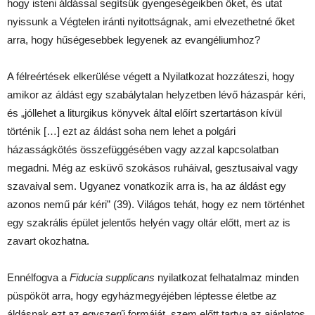
hogy isteni áldással segítsük gyengeségeikben őket, és utat
nyissunk a Végtelen iránti nyitottságnak, ami elvezethetné őket
arra, hogy hűségesebbek legyenek az evangéliumhoz?
A félreértések elkerülése végett a Nyilatkozat hozzáteszi, hogy
amikor az áldást egy szabálytalan helyzetben lévő házaspár kéri,
és „jóllehet a liturgikus könyvek által előírt szertartáson kívül
történik […] ezt az áldást soha nem lehet a polgári
házasságkötés összefüggésében vagy azzal kapcsolatban
megadni. Még az esküvő szokásos ruháival, gesztusaival vagy
szavaival sem. Ugyanez vonatkozik arra is, ha az áldást egy
azonos nemű pár kéri” (39). Világos tehát, hogy ez nem történhet
egy szakrális épület jelentős helyén vagy oltár előtt, mert az is
zavart okozhatna.
Ennélfogva a
Fiducia supplicans
nyilatkozat felhatalmaz minden
püspököt arra, hogy egyházmegyéjében léptesse életbe az
áldásnak ezt az egyszerű formáját, szem előtt tartva az ajánlatos