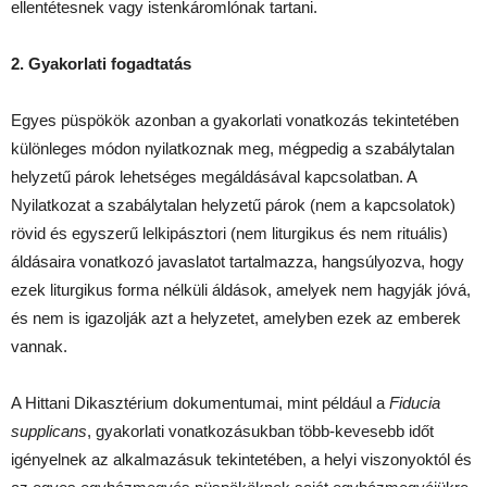
ellentétesnek vagy istenkáromlónak tartani.
2. Gyakorlati fogadtatás
Egyes püspökök azonban a gyakorlati vonatkozás tekintetében
különleges módon nyilatkoznak meg, mégpedig a szabálytalan
helyzetű párok lehetséges megáldásával kapcsolatban. A
Nyilatkozat a szabálytalan helyzetű párok (nem a kapcsolatok)
rövid és egyszerű lelkipásztori (nem liturgikus és nem rituális)
áldásaira vonatkozó javaslatot tartalmazza, hangsúlyozva, hogy
ezek liturgikus forma nélküli áldások, amelyek nem hagyják jóvá,
és nem is igazolják azt a helyzetet, amelyben ezek az emberek
vannak.
A Hittani Dikasztérium dokumentumai, mint például a
Fiducia
supplicans
, gyakorlati vonatkozásukban több-kevesebb időt
igényelnek az alkalmazásuk tekintetében, a helyi viszonyoktól és