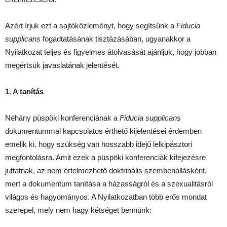
Azért írjuk ezt a sajtóközleményt, hogy segítsünk a
Fiducia
supplicans
fogadtatásának tisztázásában, ugyanakkor a
Nyilatkozat teljes és figyelmes átolvasását ajánljuk, hogy jobban
megértsük javaslatának jelentését.
1. A tanítás
Néhány püspöki konferenciának a
Fiducia supplicans
dokumentummal kapcsolatos érthető kijelentései érdemben
emelik ki, hogy szükség van hosszabb idejű lelkipásztori
megfontolásra. Amit ezek a püspöki konferenciák kifejezésre
juttatnak, az nem értelmezhető doktrinális szembenállásként,
mert a dokumentum tanítása a házasságról és a szexualitásról
világos és hagyományos. A Nyilatkozatban több erős mondat
szerepel, mely nem hagy kétséget bennünk: