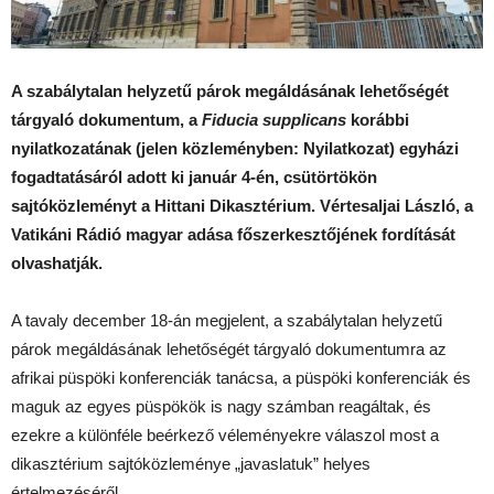
A szabálytalan helyzetű párok megáldásának lehetőségét
tárgyaló dokumentum, a
Fiducia supplicans
korábbi
nyilatkozatának (jelen közleményben: Nyilatkozat) egyházi
fogadtatásáról adott ki január 4-én, csütörtökön
sajtóközleményt a Hittani Dikasztérium. Vértesaljai László, a
Vatikáni Rádió magyar adása főszerkesztőjének fordítását
olvashatják.
A tavaly december 18-án megjelent, a szabálytalan helyzetű
párok megáldásának lehetőségét tárgyaló dokumentumra az
afrikai püspöki konferenciák tanácsa, a püspöki konferenciák és
maguk az egyes püspökök is nagy számban reagáltak, és
ezekre a különféle beérkező véleményekre válaszol most a
dikasztérium sajtóközleménye „javaslatuk” helyes
értelmezéséről.