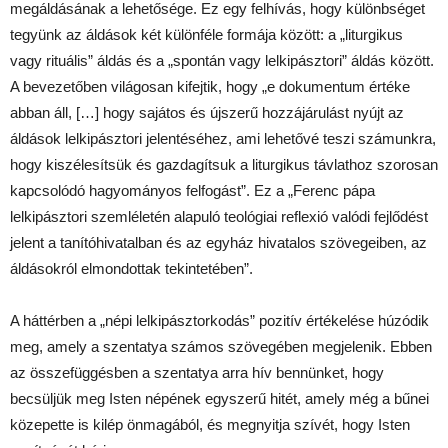
megáldásának a lehetősége. Ez egy felhívás, hogy különbséget
tegyünk az áldások két különféle formája között: a „liturgikus
vagy rituális” áldás és a „spontán vagy lelkipásztori” áldás között.
A bevezetőben világosan kifejtik, hogy „e dokumentum értéke
abban áll, […] hogy sajátos és újszerű hozzájárulást nyújt az
áldások lelkipásztori jelentéséhez, ami lehetővé teszi számunkra,
hogy kiszélesítsük és gazdagítsuk a liturgikus távlathoz szorosan
kapcsolódó hagyományos felfogást”. Ez a „Ferenc pápa
lelkipásztori szemléletén alapuló teológiai reflexió valódi fejlődést
jelent a tanítóhivatalban és az egyház hivatalos szövegeiben, az
áldásokról elmondottak tekintetében”.
A háttérben a „népi lelkipásztorkodás” pozitív értékelése húzódik
meg, amely a szentatya számos szövegében megjelenik. Ebben
az összefüggésben a szentatya arra hív bennünket, hogy
becsüljük meg Isten népének egyszerű hitét, amely még a bűnei
közepette is kilép önmagából, és megnyitja szívét, hogy Isten