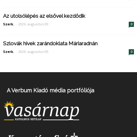
Az utolsólépés az elsővel kezdődik
Szerk.
-
2026. augusztus 09.
0
Szlovák hívek zarándoklata Máriaradnán
Szerk.
-
2026. augusztus 09.
0
A Verbum Kiadó média portfóliója