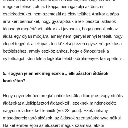
megszentelését, aki azt kapja, nem igazolja az összes
cselekedetüket, nem szentesíti az életvitelüket. Amikor a pápa
arra kért bennünket, hogy gyarapítsuk a lelkipásztori áldások
tágasabb megértését, akkor azt javasolta, hogy gondoljunk az
áldás egy olyan módjára, amely nem igényel annyi feltételt, hogy
eleget tegyünk a lelkipásztori közelség ezen egyszerű gesztusa
betöltéséhez, amely eszköz ahhoz, hogy előmozdítsuk a
nyitottságot Isten felé a legkülönfélébb körülmények közepette is.
5. Hogyan jelennek meg ezek a „lelkipásztori áldások”
konkrétan?
Hogy egyértelműen megkülönböztessük a liturgikus vagy rituális
áldásokat a „lelkipásztori áldásoktól”, ezeknek mindenekelőtt
nagyon rövidnek kell lenniük (vö. 28. pont). Ezek néhány
másodpercig tartó áldások, az áldások szertartáskönyve nélkül.
Ha két ember eljön az áldásért maguk számára, akkor