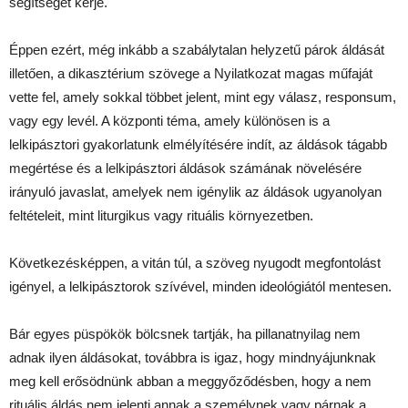
segítségét kérje.
Éppen ezért, még inkább a szabálytalan helyzetű párok áldását
illetően, a dikasztérium szövege a Nyilatkozat magas műfaját
vette fel, amely sokkal többet jelent, mint egy válasz, responsum,
vagy egy levél. A központi téma, amely különösen is a
lelkipásztori gyakorlatunk elmélyítésére indít, az áldások tágabb
megértése és a lelkipásztori áldások számának növelésére
irányuló javaslat, amelyek nem igénylik az áldások ugyanolyan
feltételeit, mint liturgikus vagy rituális környezetben.
Következésképpen, a vitán túl, a szöveg nyugodt megfontolást
igényel, a lelkipásztorok szívével, minden ideológiától mentesen.
Bár egyes püspökök bölcsnek tartják, ha pillanatnyilag nem
adnak ilyen áldásokat, továbbra is igaz, hogy mindnyájunknak
meg kell erősödnünk abban a meggyőződésben, hogy a nem
rituális áldás nem jelenti annak a személynek vagy párnak a