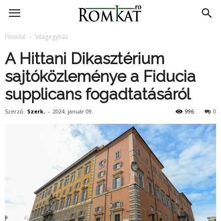
RomKat.ro
Főoldal
Világegyház
A Hittani Dikasztérium
sajtóközleménye a Fiducia
supplicans fogadtatásáról
Szerző:
Szerk.
-
2024. január 09.
996
0