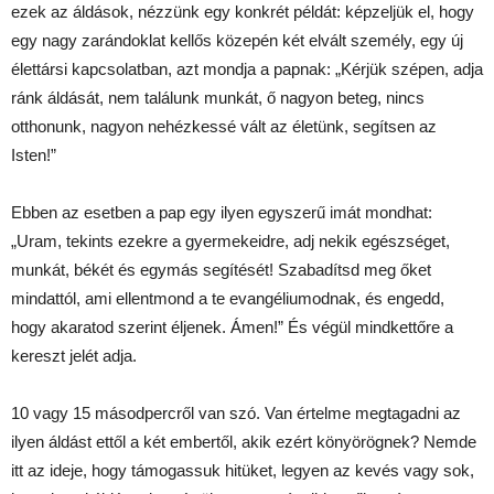
ezek az áldások, nézzünk egy konkrét példát: képzeljük el, hogy
egy nagy zarándoklat kellős közepén két elvált személy, egy új
élettársi kapcsolatban, azt mondja a papnak: „Kérjük szépen, adja
ránk áldását, nem találunk munkát, ő nagyon beteg, nincs
otthonunk, nagyon nehézkessé vált az életünk, segítsen az
Isten!”
Ebben az esetben a pap egy ilyen egyszerű imát mondhat:
„Uram, tekints ezekre a gyermekeidre, adj nekik egészséget,
munkát, békét és egymás segítését! Szabadítsd meg őket
mindattól, ami ellentmond a te evangéliumodnak, és engedd,
hogy akaratod szerint éljenek. Ámen!” És végül mindkettőre a
kereszt jelét adja.
10 vagy 15 másodpercről van szó. Van értelme megtagadni az
ilyen áldást ettől a két embertől, akik ezért könyörögnek? Nemde
itt az ideje, hogy támogassuk hitüket, legyen az kevés vagy sok,