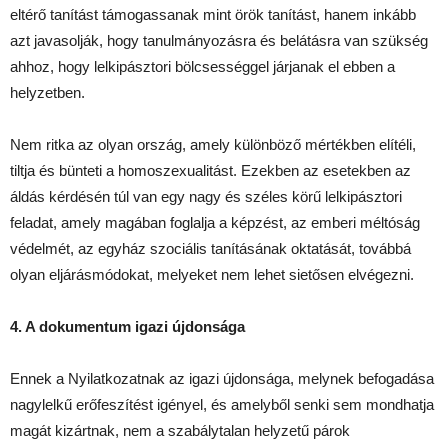
eltérő tanítást támogassanak mint örök tanítást, hanem inkább
azt javasolják, hogy tanulmányozásra és belátásra van szükség
ahhoz, hogy lelkipásztori bölcsességgel járjanak el ebben a
helyzetben.
Nem ritka az olyan ország, amely különböző mértékben elítéli,
tiltja és bünteti a homoszexualitást. Ezekben az esetekben az
áldás kérdésén túl van egy nagy és széles körű lelkipásztori
feladat, amely magában foglalja a képzést, az emberi méltóság
védelmét, az egyház szociális tanításának oktatását, továbbá
olyan eljárásmódokat, melyeket nem lehet sietősen elvégezni.
4. A dokumentum igazi újdonsága
Ennek a Nyilatkozatnak az igazi újdonsága, melynek befogadása
nagylelkű erőfeszítést igényel, és amelyből senki sem mondhatja
magát kizártnak, nem a szabálytalan helyzetű párok