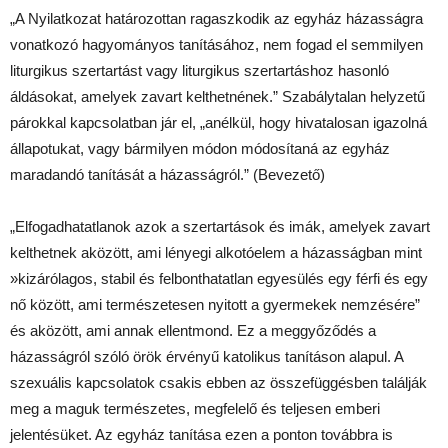
„A Nyilatkozat határozottan ragaszkodik az egyház házasságra
vonatkozó hagyományos tanításához, nem fogad el semmilyen
liturgikus szertartást vagy liturgikus szertartáshoz hasonló
áldásokat, amelyek zavart kelthetnének.” Szabálytalan helyzetű
párokkal kapcsolatban jár el, „anélkül, hogy hivatalosan igazolná
állapotukat, vagy bármilyen módon módosítaná az egyház
maradandó tanítását a házasságról.” (Bevezető)
„Elfogadhatatlanok azok a szertartások és imák, amelyek zavart
kelthetnek aközött, ami lényegi alkotóelem a házasságban mint
»kizárólagos, stabil és felbonthatatlan egyesülés egy férfi és egy
nő között, ami természetesen nyitott a gyermekek nemzésére”
és aközött, ami annak ellentmond. Ez a meggyőződés a
házasságról szóló örök érvényű katolikus tanításon alapul. A
szexuális kapcsolatok csakis ebben az összefüggésben találják
meg a maguk természetes, megfelelő és teljesen emberi
jelentésüket. Az egyház tanítása ezen a ponton továbbra is