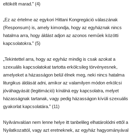
eltökélt marad.” (4)
„Ez az értelme az egykori Hittani Kongregáció válaszának
(Responsum) is, amely kimondja, hogy az egyháznak nincs
hatalma arra, hogy áldást adjon az azonos neműek közötti
kapcsolatokra.” (5)
„Tekintettel arra, hogy az egyház mindig is csak azokat a
szexuális kapcsolatokat tartotta erkölcsileg törvényesnek,
amelyeket a házasságon belül élnek meg, neki nincs hatalma
liturgikus áldását adni, amikor az valamilyen módon erkölcsi
jóváhagyását (legitimáció) kínálná egy kapcsolatra, melyet
házasságnak tartanak, vagy pedig házasságon kívüli szexuális
gyakorlat kapcsolatára.” (11)
Nyilvánvalóan nem lenne helye itt tanbelileg elhatárolódni ettől a
Nyilatkozattól, vagy azt eretneknek, az egyház hagyományával