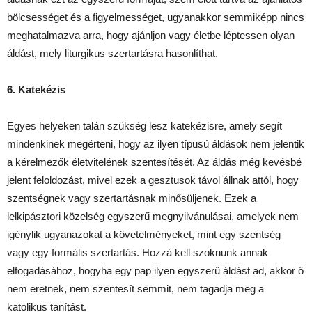
bölcsességet és a figyelmességet, ugyanakkor semmiképp nincs
meghatalmazva arra, hogy ajánljon vagy életbe léptessen olyan
áldást, mely liturgikus szertartásra hasonlíthat.
6. Katekézis
Egyes helyeken talán szükség lesz katekézisre, amely segít
mindenkinek megérteni, hogy az ilyen típusú áldások nem jelentik
a kérelmezők életvitelének szentesítését. Az áldás még kevésbé
jelent feloldozást, mivel ezek a gesztusok távol állnak attól, hogy
szentségnek vagy szertartásnak minősüljenek. Ezek a
lelkipásztori közelség egyszerű megnyilvánulásai, amelyek nem
igénylik ugyanazokat a követelményeket, mint egy szentség
vagy egy formális szertartás. Hozzá kell szoknunk annak
elfogadásához, hogyha egy pap ilyen egyszerű áldást ad, akkor ő
nem eretnek, nem szentesít semmit, nem tagadja meg a
katolikus tanítást.