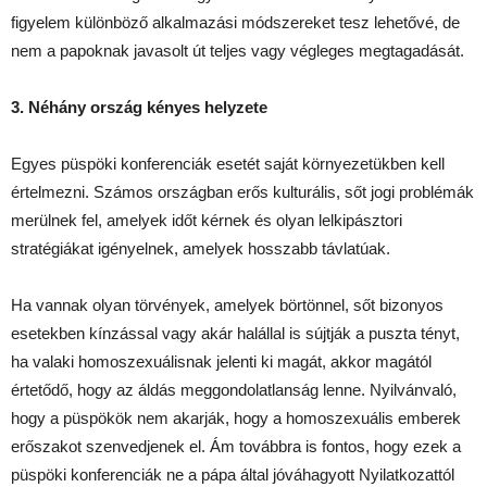
figyelem különböző alkalmazási módszereket tesz lehetővé, de
nem a papoknak javasolt út teljes vagy végleges megtagadását.
3. Néhány ország kényes helyzete
Egyes püspöki konferenciák esetét saját környezetükben kell
értelmezni. Számos országban erős kulturális, sőt jogi problémák
merülnek fel, amelyek időt kérnek és olyan lelkipásztori
stratégiákat igényelnek, amelyek hosszabb távlatúak.
Ha vannak olyan törvények, amelyek börtönnel, sőt bizonyos
esetekben kínzással vagy akár halállal is sújtják a puszta tényt,
ha valaki homoszexuálisnak jelenti ki magát, akkor magától
értetődő, hogy az áldás meggondolatlanság lenne. Nyilvánvaló,
hogy a püspökök nem akarják, hogy a homoszexuális emberek
erőszakot szenvedjenek el. Ám továbbra is fontos, hogy ezek a
püspöki konferenciák ne a pápa által jóváhagyott Nyilatkozattól