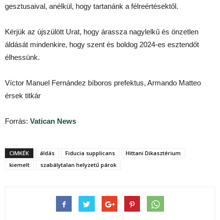
gesztusaival, anélkül, hogy tartanánk a félreértésektől.
Kérjük az újszülött Urat, hogy árassza nagylelkű és önzetlen
áldását mindenkire, hogy szent és boldog 2024-es esztendőt
élhessünk.
Víctor Manuel Fernández bíboros prefektus, Armando Matteo
érsek titkár
Forrás:
Vatican News
CIMKÉK
áldás
Fiducia supplicans
Hittani Dikasztérium
kiemelt
szabálytalan helyzetű párok