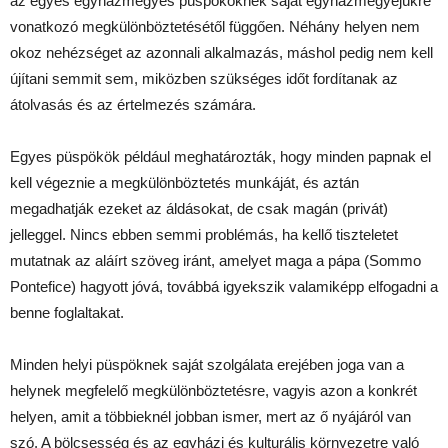
az egyes egyházmegyés püspököknek saját egyházmegyéjükre
vonatkozó megkülönböztetésétől függően. Néhány helyen nem
okoz nehézséget az azonnali alkalmazás, máshol pedig nem kell
újítani semmit sem, miközben szükséges időt fordítanak az
átolvasás és az értelmezés számára.
Egyes püspökök például meghatározták, hogy minden papnak el
kell végeznie a megkülönböztetés munkáját, és aztán
megadhatják ezeket az áldásokat, de csak magán (privát)
jelleggel. Nincs ebben semmi problémás, ha kellő tiszteletet
mutatnak az aláírt szöveg iránt, amelyet maga a pápa (Sommo
Pontefice) hagyott jóvá, továbbá igyekszik valamiképp elfogadni a
benne foglaltakat.
Minden helyi püspöknek saját szolgálata erejében joga van a
helynek megfelelő megkülönböztetésre, vagyis azon a konkrét
helyen, amit a többieknél jobban ismer, mert az ő nyájáról van
szó. A bölcsesség és az egyházi és kulturális környezetre való