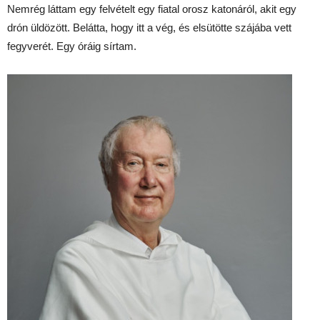
Nemrég láttam egy felvételt egy fiatal orosz katonáról, akit egy
drón üldözött. Belátta, hogy itt a vég, és elsütötte szájába vett
fegyverét. Egy óráig sírtam.