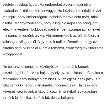
végtelen boldogságban. Az embereket olykor megérinti a
határtalan, feltétlen szeretet vágya. Ha illúziónak minősítjük, azt
mondjuk, hogy emberségünk legbelső magva nem más, mint
csalás. Meggyőződésem, hogy a legvalóságosabb dolog, ami
létezik, a végtelen boldogság iránti emberi szomjúság, amelyet
mindannyian érzünk olykor. Aki reménykedik az elérésében, a
valóságos világban él. A gyerekek tudják. Remélem, hogy az
oktatás nem öli ki belőlük ezt a reményt, emberségünk titokzatos
középpontját.
De botrányos lenne, ha közönyösek maradnánk korunk
feszültségei láttán. Az a baj, hogy oly gyakran látunk erőszakot a
médiában, hogy könnyen azt hisszük, az egész csak játék, s a
világban dúló háborúk ártalmatlan focimeccsek. Ha csak egy
keveset meglátnánk a háború igazi rémületéből, zokogásban
törnénk ki, és elkezdenénk küzdeni a békéért.