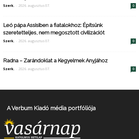
Szerk.
-
2026. augusztus 07.
0
Leó pápa Assisiben a fiatalokhoz: Építsünk
szeretetteljes, nem megosztott civilizációt
Szerk.
-
2026. augusztus 07.
0
Radna – Zarándoklat a Kegyelmek Anyjához
Szerk.
-
2026. augusztus 07.
0
A Verbum Kiadó média portfóliója