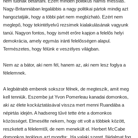
nem tudnak betartani. Ezért minden politikus hamis messiás.
Nagy-Britanniában legalábbis a nagy politikai pártok mindig azt
hangoztatják, hogy a többi párt nem megbízható. Ezért nem
meglepő, hogy tekintélyelvű rezsimek kialakulásának vagyunk
tanúi. Nagyon fontos, hogy ismét erőre kapjon a felelős helyi
demokrácia, amely egymás iránti felelősségen alapul.
Természetes, hogy félünk e veszélyes világban.
Nem az a bátor, aki nem fél, hanem az, aki nem lesz foglya a
félelemnek.
A legbátrabb emberek sokszor félnek, de megteszik, amit meg
kell tenniük. Eszembe jut Yvon Pomerleau kanadai domonkos,
aki az élete kockáztatásával vissza mert menni Ruandába a
népirtás idején. A hadsereg tűvé tette érte a domonkos
közösséget. Elmesélte nekem, hogy ott volt a többiek között,
reszketett a félelemtől, de nem menekült el. Herbert McCabe
domonkos teológus azt mondta: „Ha valaki szeret, fájdalmat fog