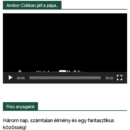
Amikor Csíkban járt a pápa…
Videólejátszó
00:00
35:02
Friss anyagaink
Három nap, számtalan élmény és egy fantasztikus
közösség!