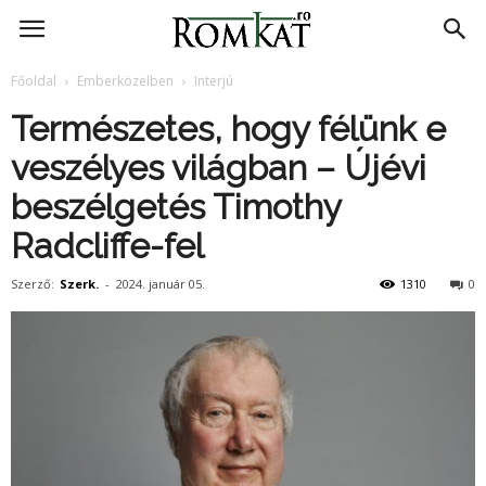
RomKat.ro
Főoldal
Emberközelben
Interjú
Természetes, hogy félünk e
veszélyes világban – Újévi
beszélgetés Timothy
Radcliffe-fel
Szerző:
Szerk.
-
2024. január 05.
1310
0