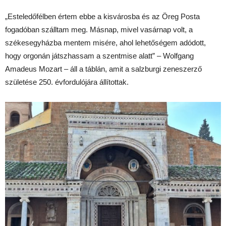
„Esteledőfélben értem ebbe a kisvárosba és az Öreg Posta
fogadóban szálltam meg. Másnap, mivel vasárnap volt, a
székesegyházba mentem misére, ahol lehetőségem adódott,
hogy orgonán játszhassam a szentmise alatt” – Wolfgang
Amadeus Mozart – áll a táblán, amit a salzburgi zeneszerző
születése 250. évfordulójára állítottak.