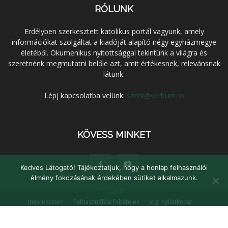
RÓLUNK
Erdélyben szerkesztett katolikus portál vagyunk, amely
információkat szolgáltat a kiadóját alapító négy egyházmegye
életéből. Ökumenikus nyitottsággal tekintünk a világra és
szeretnénk megmutatni belőle azt, amit értékesnek, relevánsnak
látunk.
Lépj kapcsolatba velünk:
szerk@verbum.ro
KÖVESS MINKET
Kedves Látogató! Tájékoztatjuk, hogy a honlap felhasználói
élmény fokozásának érdekében sütiket alkalmazunk.
Elfogadom
Impresszum
Felhasználási feltételek
Jogi nyilatkozat
Adatvédelem
Médiaajánlat
Kapcsolat