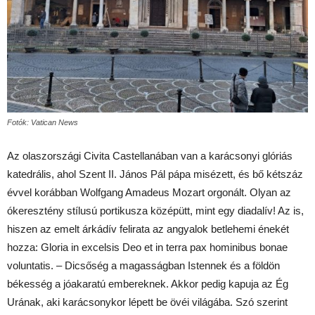
Fotók: Vatican News
Az olaszországi Civita Castellanában van a karácsonyi glóriás
katedrális, ahol Szent II. János Pál pápa misézett, és bő kétszáz
évvel korábban Wolfgang Amadeus Mozart orgonált. Olyan az
ókeresztény stílusú portikusza középütt, mint egy diadalív! Az is,
hiszen az emelt árkádív felirata az angyalok betlehemi énekét
hozza: Gloria in excelsis Deo et in terra pax hominibus bonae
voluntatis. – Dicsőség a magasságban Istennek és a földön
békesség a jóakaratú embereknek. Akkor pedig kapuja az Ég
Urának, aki karácsonykor lépett be övéi világába. Szó szerint