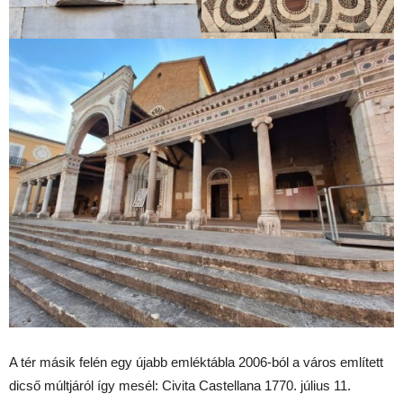
A tér másik felén egy újabb emléktábla 2006-ból a város említett
dicső múltjáról így mesél: Civita Castellana 1770. július 11.