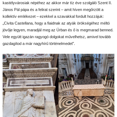
kastélyvárosiak népéhez az akkor már tíz éve szolgáló Szent II.
János Pál pápa és a felirat szerint – amit híven megőrzött a
kollektív emlékezet – ezekkel a szavakkal fordult hozzájuk:
„Civita Castellana, hogy a fiaidnak az atyák örökségéhez méltó
jövője legyen, maradjál meg az Úrban és ő is megmarad benned.
Vele együtt igazán ragyogó dolgokat művelhetsz, amivel tovább
gazdagítod a már nagyhírű történelmedet”.