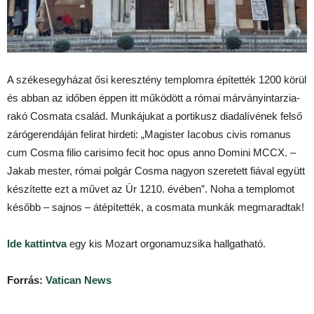
A székesegyházat ősi keresztény templomra építették 1200 körül
és abban az időben éppen itt működött a római márványintarzia-
rakó Cosmata család. Munkájukat a portikusz diadalívének felső
zárógerendáján felirat hirdeti: „Magister Iacobus civis romanus
cum Cosma filio carisimo fecit hoc opus anno Domini MCCX. –
Jakab mester, római polgár Cosma nagyon szeretett fiával együtt
készítette ezt a művet az Úr 1210. évében”. Noha a templomot
később – sajnos – átépítették, a cosmata munkák megmaradtak!
Ide kattintva
egy kis Mozart orgonamuzsika hallgatható.
Forrás:
Vatican News