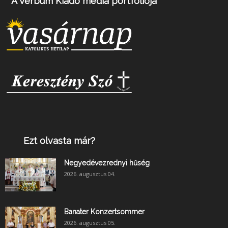
A Verbum Kiadó média portfóliója
Ezt olvasta már?
Negyedévezrednyi hűség
2026. augusztus 04.
Banater Konzertsommer
2026. augusztus 05.