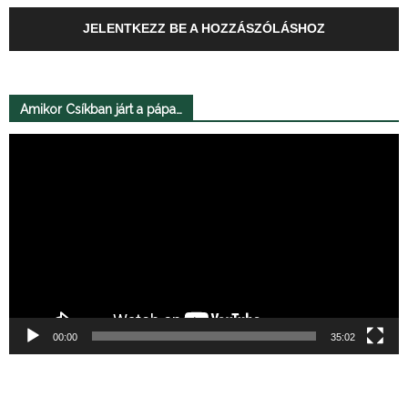
JELENTKEZZ BE A HOZZÁSZÓLÁSHOZ
Amikor Csíkban járt a pápa…
Videólejátszó
00:00
35:02