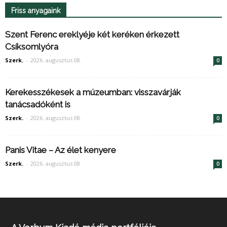
Friss anyagaink
Szent Ferenc ereklyéje két keréken érkezett
Csíksomlyóra
Szerk.
-
2026. augusztus 08.
0
Kerekesszékesek a múzeumban: visszavárják
tanácsadóként is
Szerk.
-
2026. augusztus 08.
0
Panis Vitae – Az élet kenyere
Szerk.
-
2026. augusztus 08.
0