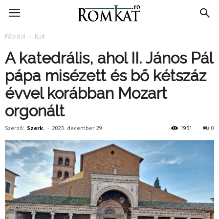
RomKat.ro
Főoldal
Kult
A katedrális, ahol II. János Pál
pápa misézett és bő kétszáz
évvel korábban Mozart
orgonált
Szerző:
Szerk.
-
2023. december 29.
1951
0