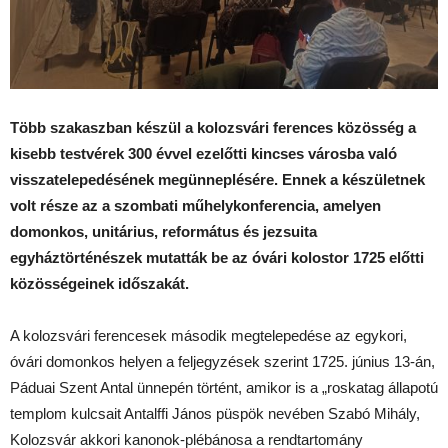
Több szakaszban készül a kolozsvári ferences közösség a
kisebb testvérek 300 évvel ezelőtti kincses városba való
visszatelepedésének megünneplésére. Ennek a készületnek
volt része az a szombati műhelykonferencia, amelyen
domonkos, unitárius, református és jezsuita
egyháztörténészek mutatták be az óvári kolostor 1725 előtti
közösségeinek időszakát.
A kolozsvári ferencesek második megtelepedése az egykori,
óvári domonkos helyen a feljegyzések szerint 1725. június 13-án,
Páduai Szent Antal ünnepén történt, amikor is a „roskatag állapotú
templom kulcsait Antalffi János püspök nevében Szabó Mihály,
Kolozsvár akkori kanonok-plébánosa a rendtartomány