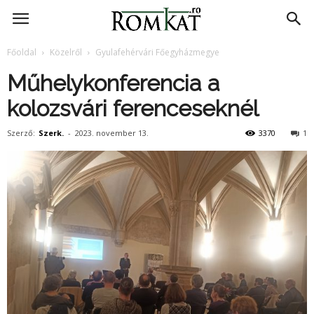
RomKat.ro
Főoldal
Közelről
Gyulafehérvári Főegyházmegye
Műhelykonferencia a
kolozsvári ferenceseknél
Szerző:
Szerk.
-
2023. november 13.
3370
1