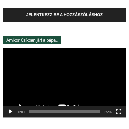
JELENTKEZZ BE A HOZZÁSZÓLÁSHOZ
Amikor Csíkban járt a pápa…
Videólejátszó
00:00
35:02