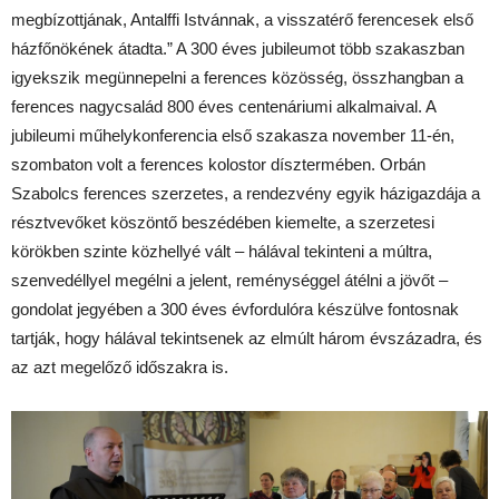
megbízottjának, Antalffi Istvánnak, a visszatérő ferencesek első
házfőnökének átadta.” A 300 éves jubileumot több szakaszban
igyekszik megünnepelni a ferences közösség, összhangban a
ferences nagycsalád 800 éves centenáriumi alkalmaival. A
jubileumi műhelykonferencia első szakasza november 11-én,
szombaton volt a ferences kolostor dísztermében. Orbán
Szabolcs ferences szerzetes, a rendezvény egyik házigazdája a
résztvevőket köszöntő beszédében kiemelte, a szerzetesi
körökben szinte közhellyé vált – hálával tekinteni a múltra,
szenvedéllyel megélni a jelent, reménységgel átélni a jövőt –
gondolat jegyében a 300 éves évfordulóra készülve fontosnak
tartják, hogy hálával tekintsenek az elmúlt három évszázadra, és
az azt megelőző időszakra is.