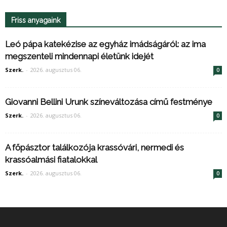
Friss anyagaink
Leó pápa katekézise az egyház imádságáról: az ima
megszenteli mindennapi életünk idejét
Szerk.
-
2026. augusztus 06.
0
Giovanni Bellini Urunk színeváltozása című festménye
Szerk.
-
2026. augusztus 06.
0
A főpásztor találkozója krassóvári, nermedi és
krassóalmási fiatalokkal
Szerk.
-
2026. augusztus 06.
0