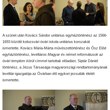
A szünet után Kovács Sándor unitárius egyháztörténész az 1566-
1693 közötti kolozsvári óvári iskola unitárius korszakát
ismertette. Kovács Mária-Márta művészettörténész és Ősz Előd
egyháztörténész, levéltáros
Magyar és német reformátusok az
óvári templom körül
címmel tartottak előadást. Siptár Dániel
történész, a Jézus Társasága magyarországi rendtartományának
levéltár-igazgatója az Óvárban élő egykori jezsuiták életét
ismertette.