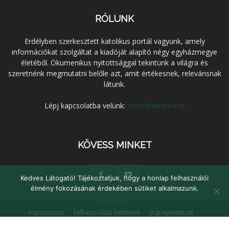
RÓLUNK
Erdélyben szerkesztett katolikus portál vagyunk, amely
információkat szolgáltat a kiadóját alapító négy egyházmegye
életéből. Ökumenikus nyitottsággal tekintünk a világra és
szeretnénk megmutatni belőle azt, amit értékesnek, relevánsnak
látunk.
Lépj kapcsolatba velünk:
szerk@verbum.ro
KÖVESS MINKET
Kedves Látogató! Tájékoztatjuk, hogy a honlap felhasználói
élmény fokozásának érdekében sütiket alkalmazunk.
Elfogadom
Impresszum
Felhasználási feltételek
Jogi nyilatkozat
Adatvédelem
Médiaajánlat
Kapcsolat