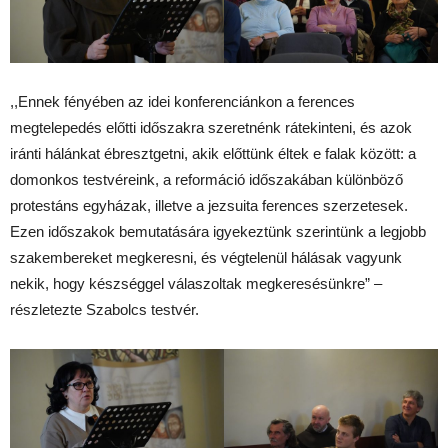
,,Ennek fényében az idei konferenciánkon a ferences
megtelepedés előtti időszakra szeretnénk rátekinteni, és azok
iránti hálánkat ébresztgetni, akik előttünk éltek e falak között: a
domonkos testvéreink, a reformáció időszakában különböző
protestáns egyházak, illetve a jezsuita ferences szerzetesek.
Ezen időszakok bemutatására igyekeztünk szerintünk a legjobb
szakembereket megkeresni, és végtelenül hálásak vagyunk
nekik, hogy készséggel válaszoltak megkeresésünkre” –
részletezte Szabolcs testvér.