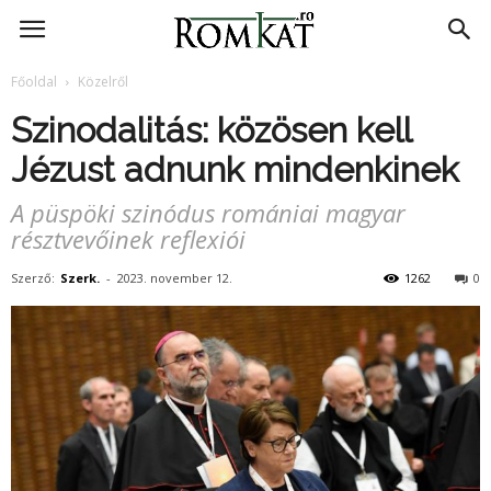
RomKat.ro
Főoldal
Közelről
Szinodalitás: közösen kell
Jézust adnunk mindenkinek
A püspöki szinódus romániai magyar
résztvevőinek reflexiói
Szerző:
Szerk.
-
2023. november 12.
1262
0