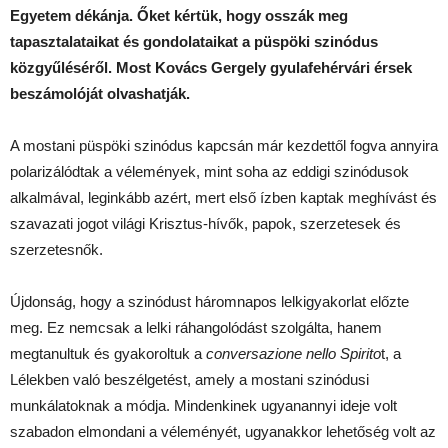
Egyetem dékánja. Őket kértük, hogy osszák meg
tapasztalataikat és gondolataikat a püspöki szinódus
közgyűléséről. Most Kovács Gergely gyulafehérvári érsek
beszámolóját olvashatják.
A mostani püspöki szinódus kapcsán már kezdettől fogva annyira
polarizálódtak a vélemények, mint soha az eddigi szinódusok
alkalmával, leginkább azért, mert első ízben kaptak meghívást és
szavazati jogot világi Krisztus-hívők, papok, szerzetesek és
szerzetesnők.
Újdonság, hogy a szinódust háromnapos lelkigyakorlat előzte
meg. Ez nemcsak a lelki ráhangolódást szolgálta, hanem
megtanultuk és gyakoroltuk a
conversazione nello Spirito
t, a
Lélekben való beszélgetést, amely a mostani szinódusi
munkálatoknak a módja. Mindenkinek ugyanannyi ideje volt
szabadon elmondani a véleményét, ugyanakkor lehetőség volt az