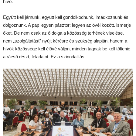
hívő.
Együtt kell járnunk, együtt kell gondolkodnunk, imádkoznunk és
dolgoznunk. A pap legyen pásztor: legyen az övéi között, ismerje
őket. De nem csak az ő dolga a közösség terhének viselése,
nem „szolgáltatást” nyújt kérésre és szükség alapján, hanem a
hívők közössége kell élővé váljon, minden tagnak be kell töltenie
a ráeső részt, feladatot. Ez a szinodalitás.