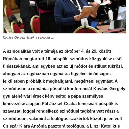
Kovács Gergely érsek a szinóduson
A szinodalitás volt a témája az október 4. és 29. között
Rómában megtartott 16. püspöki szinódus közgyűlése első
ülésszakának, ami egyben azt az új módot és stílust tükrözi,
ahogyan az egyházban egymásra figyelve, imádságos
lelkületben próbáljuk meghallgatni, megérteni egymást. A
szinóduson a romániai püspöki konferenciát Kovács Gergely
gyulafehérvári érsek képviselte; a pápa személyes
kinevezése alapján Pál József-Csaba temesvári püspök is
szavazati joggal rendelkező szinódusi tagként vett részt a
szinóduson; valamint a teológus szakértők között jelen volt
Csiszár Klára Antónia pasztorálteológus, a Linzi Katolikus