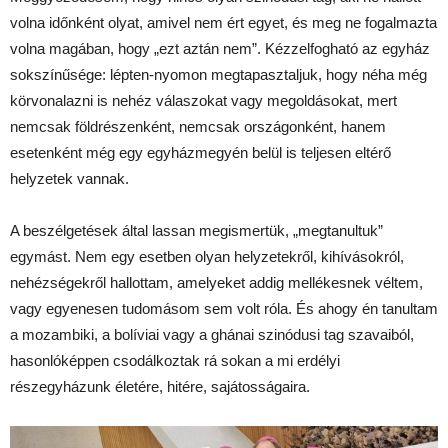
volna időnként olyat, amivel nem ért egyet, és meg ne fogalmazta
volna magában, hogy „ezt aztán nem”. Kézzelfogható az egyház
sokszínűsége: lépten-nyomon megtapasztaljuk, hogy néha még
körvonalazni is nehéz válaszokat vagy megoldásokat, mert
nemcsak földrészenként, nemcsak országonként, hanem
esetenként még egy egyházmegyén belül is teljesen eltérő
helyzetek vannak.
A beszélgetések által lassan megismertük, „megtanultuk”
egymást. Nem egy esetben olyan helyzetekről, kihívásokról,
nehézségekről hallottam, amelyeket addig mellékesnek véltem,
vagy egyenesen tudomásom sem volt róla. És ahogy én tanultam
a mozambiki, a bolíviai vagy a ghánai szinódusi tag szavaiból,
hasonlóképpen csodálkoztak rá sokan a mi erdélyi
részegyházunk életére, hitére, sajátosságaira.