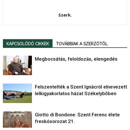
Szerk.
KAPCSOLÓDÓ CIKKEK
TOVÁBBIAK A SZERZŐTŐL
Megbocsátás, feloldozás, elengedés
Felszentelték a Szent Ignácról elnevezett
lelkigyakorlatos házat Székelybőben
Giotto di Bondone: Szent Ferenc élete
freskósorozat 21.