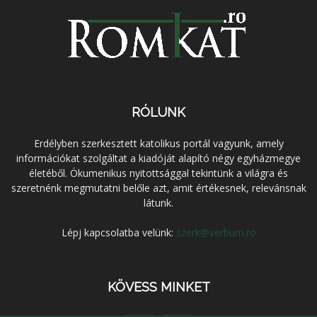
RÓLUNK
Erdélyben szerkesztett katolikus portál vagyunk, amely
információkat szolgáltat a kiadóját alapító négy egyházmegye
életéből. Ökumenikus nyitottsággal tekintünk a világra és
szeretnénk megmutatni belőle azt, amit értékesnek, relevánsnak
látunk.
Lépj kapcsolatba velünk:
szerk@verbum.ro
KÖVESS MINKET