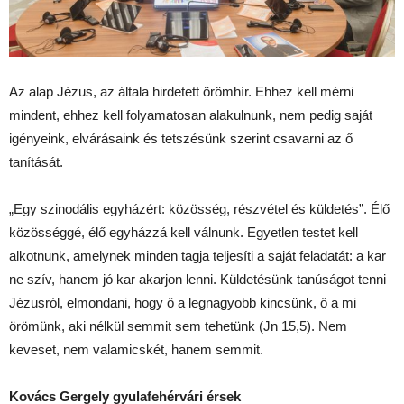
Az alap Jézus, az általa hirdetett örömhír. Ehhez kell mérni
mindent, ehhez kell folyamatosan alakulnunk, nem pedig saját
igényeink, elvárásaink és tetszésünk szerint csavarni az ő
tanítását.
„Egy szinodális egyházért: közösség, részvétel és küldetés”. Élő
közösséggé, élő egyházzá kell válnunk. Egyetlen testet kell
alkotnunk, amelynek minden tagja teljesíti a saját feladatát: a kar
ne szív, hanem jó kar akarjon lenni. Küldetésünk tanúságot tenni
Jézusról, elmondani, hogy ő a legnagyobb kincsünk, ő a mi
örömünk, aki nélkül semmit sem tehetünk (Jn 15,5). Nem
keveset, nem valamicskét, hanem semmit.
Kovács Gergely gyulafehérvári érsek