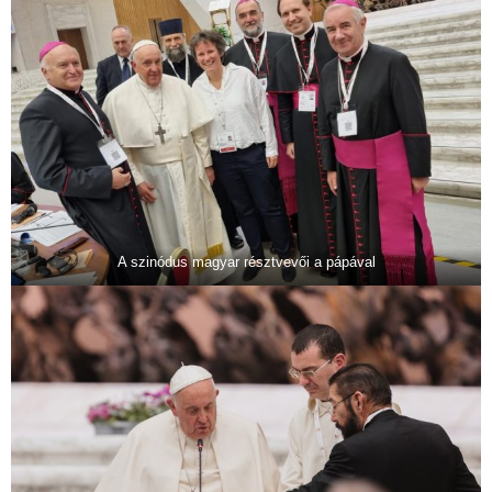
A szinódus magyar résztvevői a pápával