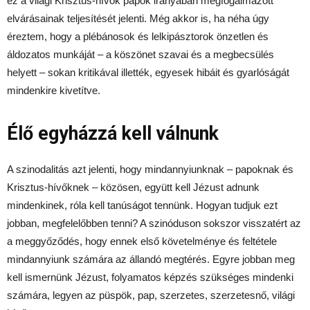
ez a világi Krisztus-hívők papok irányában megfogalmazott
elvárásainak teljesítését jelenti. Még akkor is, ha néha úgy
éreztem, hogy a plébánosok és lelkipásztorok önzetlen és
áldozatos munkáját – a köszönet szavai és a megbecsülés
helyett – sokan kritikával illették, egyesek hibáit és gyarlóságát
mindenkire kivetítve.
Élő egyházzá kell válnunk
A szinodalitás azt jelenti, hogy mindannyiunknak – papoknak és
Krisztus-hívőknek – közösen, együtt kell Jézust adnunk
mindenkinek, róla kell tanúságot tennünk. Hogyan tudjuk ezt
jobban, megfelelőbben tenni? A szinóduson sokszor visszatért az
a meggyőződés, hogy ennek első követelménye és feltétele
mindannyiunk számára az állandó megtérés. Egyre jobban meg
kell ismernünk Jézust, folyamatos képzés szükséges mindenki
számára, legyen az püspök, pap, szerzetes, szerzetesnő, világi