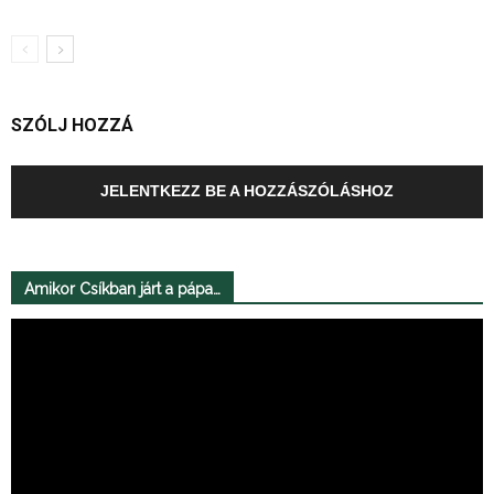
SZÓLJ HOZZÁ
JELENTKEZZ BE A HOZZÁSZÓLÁSHOZ
Amikor Csíkban járt a pápa…
Videólejátszó