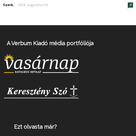
Szerk.
-
2026. augusztus 06.
0
A Verbum Kiadó média portfóliója
Ezt olvasta már?