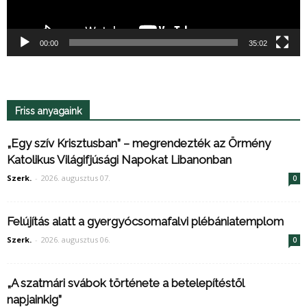
00:00
35:02
Friss anyagaink
„Egy szív Krisztusban” – megrendezték az Örmény
Katolikus Világifjúsági Napokat Libanonban
Szerk.
-
2026. augusztus 07.
0
Felújítás alatt a gyergyócsomafalvi plébániatemplom
Szerk.
-
2026. augusztus 06.
0
„A szatmári svábok története a betelepítéstől
napjainkig”