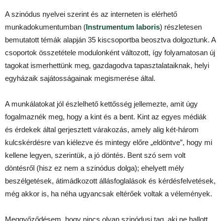
A szinódus nyelvei szerint és az interneten is elérhető
munkadokumentumban (
Instrumentum laboris
) részletesen
bemutatott témák alapján 35 kiscsoportba beosztva dolgoztunk. A
csoportok összetétele modulonként változott, így folyamatosan új
tagokat ismerhettünk meg, gazdagodva tapasztalataiknak, helyi
egyházaik sajátosságainak megismerése által.
A munkálatokat jól észlelhető kettősség jellemezte, amit úgy
fogalmaznék meg, hogy a kint és a bent. Kint az egyes médiák
és érdekek által gerjesztett várakozás, amely alig két-három
kulcskérdésre van kiélezve és mintegy előre „eldöntve”, hogy mi
kellene legyen, szerintük, a jó döntés. Bent szó sem volt
döntésről (hisz ez nem a szinódus dolga); ehelyett mély
beszélgetések, átimádkozott állásfoglalások és kérdésfelvetések,
még akkor is, ha néha ugyancsak eltérőek voltak a vélemények.
Meggyőződésem, hogy nincs olyan szinódusi tag, aki ne hallott