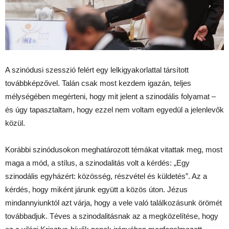
A szinódusi szesszió felért egy lelkigyakorlattal társított
továbbképzővel. Talán csak most kezdem igazán, teljes
mélységében megérteni, hogy mit jelent a szinodális folyamat –
és úgy tapasztaltam, hogy ezzel nem voltam egyedül a jelenlevők
közül.
Korábbi szinódusokon meghatározott témákat vitattak meg, most
maga a mód, a stílus, a szinodalitás volt a kérdés: „Egy
szinodális egyházért: közösség, részvétel és küldetés”. Az a
kérdés, hogy miként járunk együtt a közös úton. Jézus
mindannyiunktól azt várja, hogy a vele való találkozásunk örömét
továbbadjuk. Téves a szinodalitásnak az a megközelítése, hogy