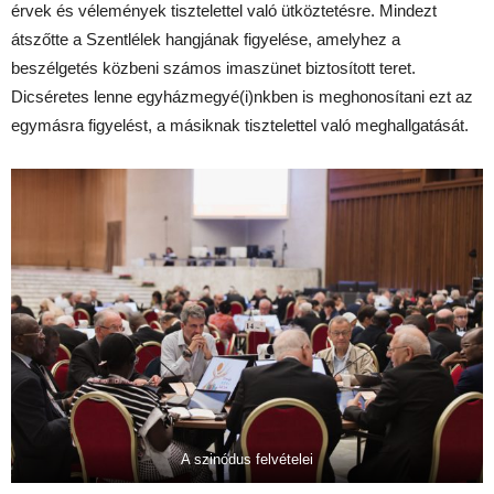
érvek és vélemények tisztelettel való ütköztetésre. Mindezt
átszőtte a Szentlélek hangjának figyelése, amelyhez a
beszélgetés közbeni számos imaszünet biztosított teret.
Dicséretes lenne egyházmegyé(i)nkben is meghonosítani ezt az
egymásra figyelést, a másiknak tisztelettel való meghallgatását.
A szinódus felvételei