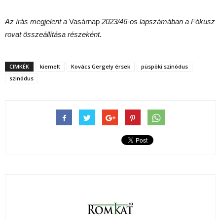
Az írás megjelent a
Vasárnap
2023/46-os lapszámában a Fókusz
rovat összeállítása részeként.
CIMKÉK
kiemelt
Kovács Gergely érsek
püspöki szinódus
szinódus