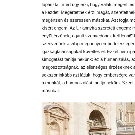
tapasztal, mert úgy érzi, hogy valaki megérti és
a kezdet. Megértettnek érzi magát, szeretettn
megértsen és szeressen másokat. Azt fogja mon
kísért engem. Az Úr annyira szeretett engem: m
együttérzőnek, együtt szenvedőnek kell lenni!” Il
szenvedünk a világ megannyi embertelenségének
igazságtalanságokat követtek el. Ezzel nem iga
simogatást tanítja nekünk: ez a humanizálás, a
megosztottságnak, az ellenséges érzéseknek a 
sokszor inkább azt látjuk, hogy emberségre va
a munkát, a humanizálást tanítja nekünk Szent
másokat.