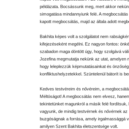
példázata. Bocsássunk meg, mert akkor nekünk
simogatása mindannyiunk felé. A megbocsátás s
kapott megbocsátás, majd az általa adott megb
Bakhita képes volt a szolgálatot nem rabság
kifejezéseként megélni. Ez nagyon fontos: önké
szabadon maga döntött úgy, hogy szolgává válik
Jozefina megmutatja nekünk az utat, amelyen m
hogy leleplezzük képmutatásainkat és önzőség
konfliktushelyzetekkel. Szüntelenül bátorít is b
Kedves testvéreim és nővéreim, a megbocsátá
Méltóságot! A megbocsátás nem elvesz, hanem 
tekintetünket magunkról a másik felé fordítsuk
vagyunk, de mindig testvérnek és nővérnek az
buzgóságnak a forrása, amely irgalmassággá vál
amilyen Szent Bakhita életszentsége volt.