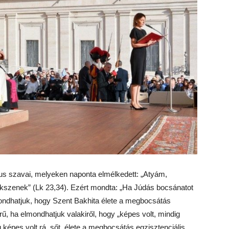
ztus szavai, melyeken naponta elmélkedett: „Atyám,
kszenek” (Lk 23,34). Ezért mondta: „Ha Júdás bocsánatot
” Mondhatjuk, hogy Szent Bakhita élete a megbocsátás
rű, ha elmondhatjuk valakiről, hogy „képes volt, mindig
képes volt rá, sőt, élete a megbocsátás egzisztenciális