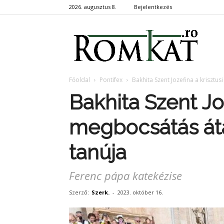
2026. augusztus 8.
Bejelentkezés
RomKa
Főoldal
Pontifex
Bakhita Szent Jozefina a krisztu
Bakhita Szent Joz
megbocsátás áta
tanúja
Ferenc pápa katekézise
Szerző:
Szerk.
-
2023. október 16.