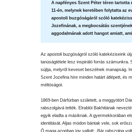
A napfényes Szent Péter téren tartotta 
11-én, melynek keretében folytatta az e
apostoli buzgóságáról szóló katekézis
Jozefinának, a megbocsátás szentjének 
aggodalmának adott hangot amiatt, ami 
Az apostoli buzgóságról szóló katekéziseink ú
tanúságtétele lesz inspiráló forrás számunkra.
sújtja, melyről keveset beszélnek manapság. 
Szent Jozefina híre minden határt átlépett, és m
méltóságot.
1869-ben Dárfúrban született, a meggyötört Dár
rabszolgává tették. Elrablói Bakhitának nevezté
egyik eladta a másiknak. A gyermekkorában elsz
identitását. Aljas módon bántak vele, sok erősza
Ő maga azonban így vallott: „Bár rabszolga vo