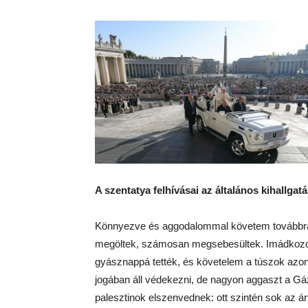
A szentatya felhívásai az általános kihallgat
Könnyezve és aggodalommal követem továbbra i
megöltek, számosan megsebesültek. Imádkozom
gyásznappá tették, és követelem a túszok azo
jogában áll védekezni, de nagyon aggaszt a Gázai
palesztinok elszenvednek: ott szintén sok az á