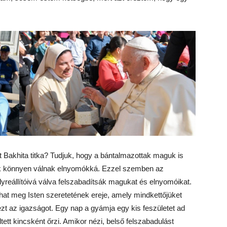
ent Bakhita titka? Tudjuk, hogy a bántalmazottak maguk is
k könnyen válnak elnyomókká. Ezzel szemben az
yreállítóivá válva felszabadítsák magukat és elnyomóikat.
at meg Isten szeretetének ereje, amely mindkettőjüket
 ezt az igazságot. Egy nap a gyámja egy kis feszületet ad
tett kincsként őrzi. Amikor nézi, belső felszabadulást