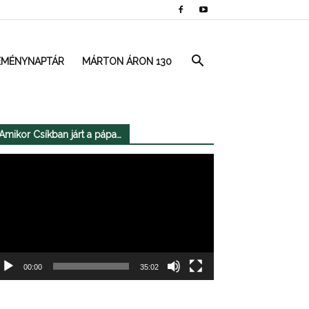
EMÉNYNAPTÁR
MÁRTON ÁRON 130
Amikor Csíkban járt a pápa…
deólejátszó
00:00
35:02