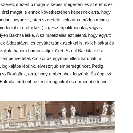
 szereti, s ezért ő maga is képes megérteni és szeretni: ez
ek érzi magát, s ennek következtében képesnek arra, hogy
dani ugyanis: „Isten szeretete titokzatos módon mindig
indenkit szeretni kell (…), »szimpatikusnak«, vagyis
yen Bakhita lelke. A szimpatizálás azt jelenti, hogy együtt
 áldozatával, és együttérzünk azokkal is, akik hibákat és
zoljuk, hanem humanizáljuk őket. Szent Bakhita ezt a
z emberivé tétel. Amikor az egymás elleni harcnak, a
logikájába lépünk, elveszítjük emberségünket. Pedig
n szükségünk, arra, hogy emberibbek legyünk. És épp ezt
 Bakhita: emberibbé tenni magunkat és emberibbé tenni