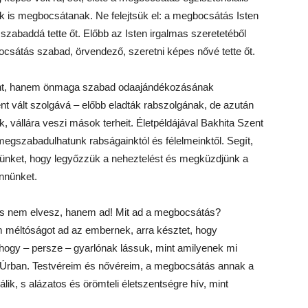
 is megbocsátanak. Ne felejtsük el: a megbocsátás Isten
zabaddá tette őt. Előbb az Isten irgalmas szeretetéből
ocsátás szabad, örvendező, szeretni képes nővé tette őt.
ként, hanem önmaga szabad odaajándékozásának
nt vált szolgává – előbb eladták rabszolgának, de azután
, vállára veszi mások terheit. Életpéldájával Bakhita Szent
egszabadulhatunk rabságainktól és félelmeinktől. Segít,
ünket, hogy legyőzzük a neheztelést és megküzdjünk a
ennünket.
s nem elvesz, hanem ad! Mit ad a megbocsátás?
méltóságot ad az embernek, arra késztet, hogy
, hogy – persze – gyarlónak lássuk, mint amilyenek mi
 Úrban. Testvéreim és nővéreim, a megbocsátás annak a
ik, s alázatos és örömteli életszentségre hív, mint