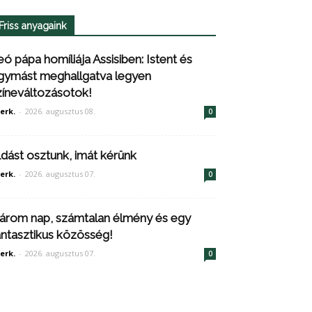
Friss anyagaink
eó pápa homíliája Assisiben: Istent és
gymást meghallgatva legyen
zíneváltozásotok!
erk.
-
2026. augusztus 08.
0
ldást osztunk, imát kérünk
erk.
-
2026. augusztus 07.
0
árom nap, számtalan élmény és egy
antasztikus közösség!
erk.
-
2026. augusztus 07.
0