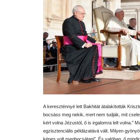
A kereszténnyé lett Bakhitát átalakították Kris
bocsáss meg nekik, mert nem tudják, mit csele
kért volna Jézustól, ő is irgalomra lelt volna.
egzisztenciális példázatává vált. Milyen gyönyö
képes volt megbocsátani”. És valóban, ő mindig 