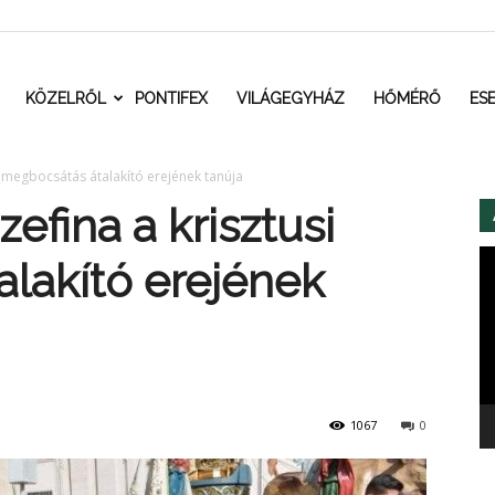
t.ro
KÖZELRŐL
PONTIFEX
VILÁGEGYHÁZ
HŐMÉRŐ
ES
si megbocsátás átalakító erejének tanúja
efina a krisztusi
Vi
lakító erejének
1067
0