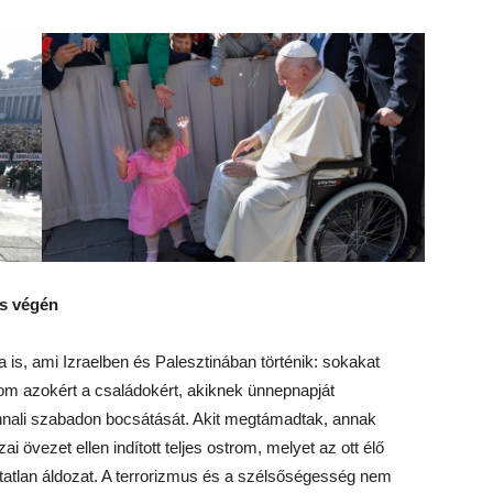
ás végén
s, ami Izraelben és Palesztinában történik: sokakat
 azokért a családokért, akiknek ünnepnapját
nnali szabadon bocsátását. Akit megtámadtak, annak
 övezet ellen indított teljes ostrom, melyet az ott élő
rtatlan áldozat. A terrorizmus és a szélsőségesség nem