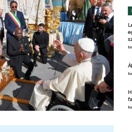
L
e
s
Sz
Á
Sz
H
f
Sz