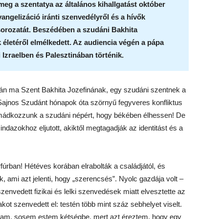
meg a szentatya az általános kihallgatást október
vangelizáció iránti szenvedélyről és a hívők
sorozatát. Beszédében a szudáni Bakhita
életéről elmélkedett. Az audiencia végén a pápa
Izraelben és Palesztinában történik.
tján ma Szent Bakhita Jozefinának, egy szudáni szentnek a
 Sajnos Szudánt hónapok óta szörnyű fegyveres konfliktus
Imádkozzunk a szudáni népért, hogy békében élhessen! De
indazokhoz eljutott, akiktől megtagadják az identitást és a
fúrban! Hétéves korában elrabolták a családjától, és
k, ami azt jelenti, hogy „szerencsés”. Nyolc gazdája volt –
envedett fizikai és lelki szenvedések miatt elvesztette az
kot szenvedett el: testén több mint száz sebhelyet viselt.
ltam, sosem estem kétségbe, mert azt éreztem, hogy egy