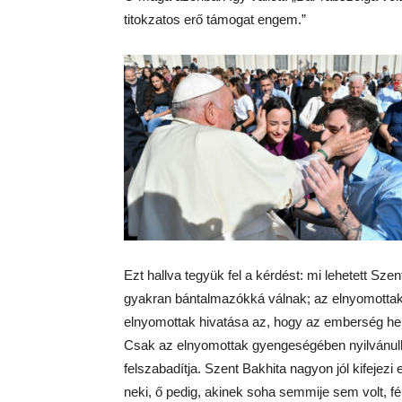
titokzatos erő támogat engem.”
Ezt hallva tegyük fel a kérdést: mi lehetett Sz
gyakran bántalmazókká válnak; az elnyomotta
elnyomottak hivatása az, hogy az emberség hel
Csak az elnyomottak gyengeségében nyilvánulh
felszabadítja. Szent Bakhita nagyon jól kifejezi
neki, ő pedig, akinek soha semmije sem volt, fél