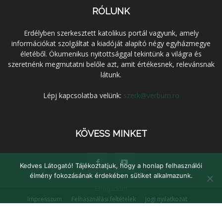
RÓLUNK
Erdélyben szerkesztett katolikus portál vagyunk, amely
információkat szolgáltat a kiadóját alapító négy egyházmegye
életéből. Ökumenikus nyitottsággal tekintünk a világra és
szeretnénk megmutatni belőle azt, amit értékesnek, relevánsnak
látunk.
Lépj kapcsolatba velünk:
szerk@verbum.ro
KÖVESS MINKET
Kedves Látogató! Tájékoztatjuk, hogy a honlap felhasználói
élmény fokozásának érdekében sütiket alkalmazunk.
Elfogadom
Impresszum
Felhasználási feltételek
Jogi nyilatkozat
Adatvédelem
Médiaajánlat
Kapcsolat