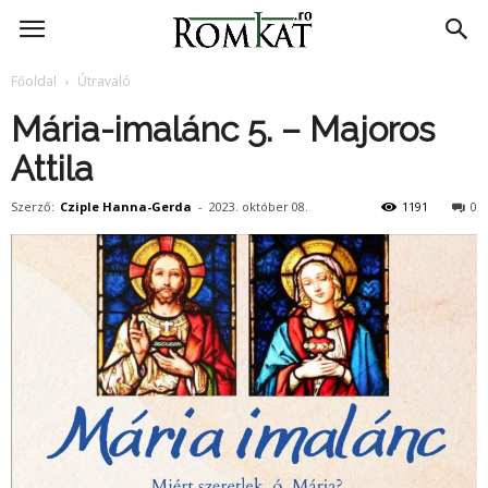
RomKat.ro
Főoldal
Útravaló
Mária-imalánc 5. – Majoros
Attila
Szerző:
Cziple Hanna-Gerda
-
2023. október 08.
1191
0