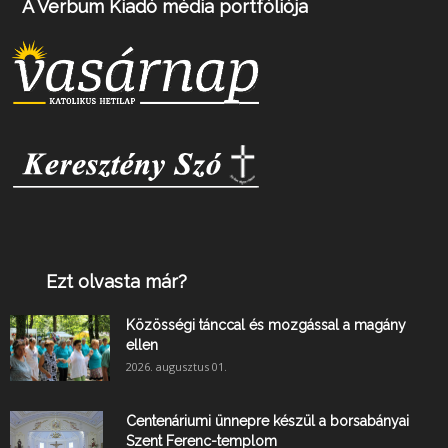
A Verbum Kiadó média portfóliója
Ezt olvasta már?
Közösségi tánccal és mozgással a magány
ellen
2026. augusztus 01.
Centenáriumi ünnepre készül a borsabányai
Szent Ferenc-templom