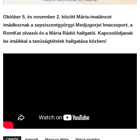
Október 5. és november 2. között Mária-imaláncot
imádkoznak a sepsiszentgyörgyi Medjugorjei Imacsoport, a
RomKat olvasói és a Mária Rádió hallgatói. Kapcsolódjanak
be imáikkal a tanúságtételek hallgatása közben!
CIMKÉK
kiemelt
Majoros Attila
Mária imalánc