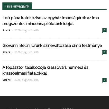
Friss anyagaink
Leó pápa katekézise az egyház imádságáról: az ima
megszenteli mindennapi életünk idejét
Szerk.
-
2026. augusztus 06.
0
Giovanni Bellini Urunk színeváltozása című festménye
Szerk.
-
2026. augusztus 06.
0
A főpásztor találkozója krassóvári, nermedi és
krassóalmási fiatalokkal
Szerk.
-
2026. augusztus 06.
0