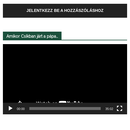
JELENTKEZZ BE A HOZZÁSZÓLÁSHOZ
Amikor Csíkban járt a pápa…
Videólejátszó
00:00
35:02