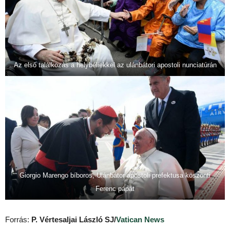
Az első találkozás a helybéliekkel az ulánbátori apostoli nunciatúrán
Giorgio Marengo bíboros, Ulánbátor apostoli prefektusa köszönti
Ferenc pápát
Forrás:
P. Vértesaljai László SJ/
Vatican News