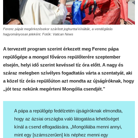
Ferenc pápát megérkezésekor szárított joghurttal kínálták, a vendéglátás
hagyományosan jeleként. Fotók: Vatican News
A tervezett program szerint érkezett meg Ferenc pápa
repülőgépe a mongol főváros repülőterére szeptember
elsején, helyi idő szerint kevéssel tíz óra előtt. A nagy és
száraz melegben szívélyes fogadtatás várta a szentatyát, aki
a közel tíz órás repülőúton azt mondta az újságíróknak, hogy
„jót tesz nekünk megérteni Mongólia csendjét.”
A pápa a repülőgép fedélzetén újságíróknak elmondta,
hogy az ázsiai országba való látogatása lehetőséget
kínál a csend elfogadására. „Mongóliába menni annyi,
mint egy [számszerűen] kis néphez menni egy