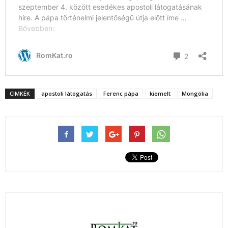
CIMKÉK
apostoli látogatás
Ferenc pápa
kiemelt
Mongólia