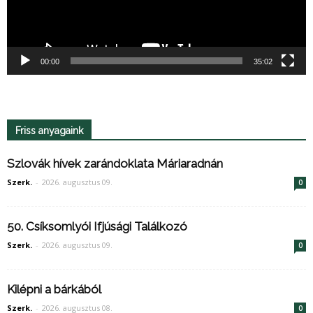
00:00
35:02
Friss anyagaink
Szlovák hívek zarándoklata Máriaradnán
Szerk.
-
2026. augusztus 09.
0
50. Csíksomlyói Ifjúsági Találkozó
Szerk.
-
2026. augusztus 09.
0
Kilépni a bárkából
Szerk.
-
2026. augusztus 08.
0