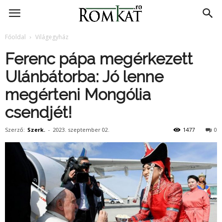
RomKat.ro
Főoldal
Világegyház
Ferenc pápa megérkezett
Ulánbátorba: Jó lenne
megérteni Mongólia
csendjét!
Szerző:
Szerk.
-
2023. szeptember 02.
1477
0