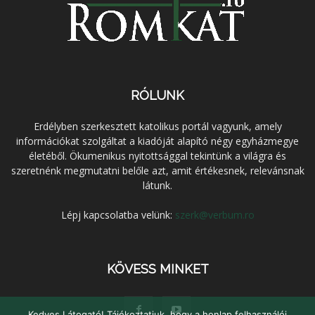
RÓLUNK
Erdélyben szerkesztett katolikus portál vagyunk, amely
információkat szolgáltat a kiadóját alapító négy egyházmegye
életéből. Ökumenikus nyitottsággal tekintünk a világra és
szeretnénk megmutatni belőle azt, amit értékesnek, relevánsnak
látunk.
Lépj kapcsolatba velünk:
szerk@verbum.ro
KÖVESS MINKET
Kedves Látogató! Tájékoztatjuk, hogy a honlap felhasználói