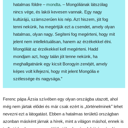
hatalmas földre –
mondta
. – Mongóliának látszólag
nincs vége, és lakói kevesen vannak. Egy nagy
kultúrájú, számszerűen kis nép. Azt hiszem, jót fog
tenni nekünk, ha megértjük ezt a csendet, amely olyan
hatalmas, olyan nagy. Segíteni fog megérteni, hogy mit
jelent nem intellektuálisan, hanem az érzékekkel élni.
Mongóliát az érzékekkel kell megérteni. Hadd
mondjam azt, hogy talán jót tenne nekünk, ha
meghallgatnánk egy kicsit Borogyin zenéjét, amely
képes volt kifejezni, hogy mit jelent Mongólia e
szélessége és nagysága.”
Ferenc pápa Ázsia szívében egy olyan országba utazott, ahol
még nem jártak elődei és már csak ezért is „történelminek” lehet
nevezni ezt a látogatást. Ebben a hatalmas területű országban
azonban másként járnak a hírek, mint a világon máshol, ennek is