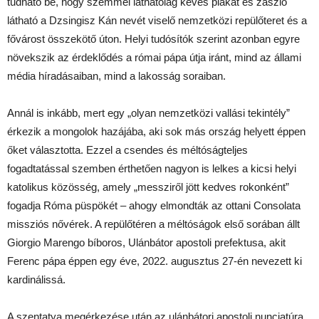
tudható be, hogy szemmel láthatólag kevés plakát és zászló
látható a Dzsingisz Kán nevét viselő nemzetközi repülőteret és a
fővárost összekötő úton. Helyi tudósítók szerint azonban egyre
növekszik az érdeklődés a római pápa útja iránt, mind az állami
média híradásaiban, mind a lakosság soraiban.
Annál is inkább, mert egy „olyan nemzetközi vallási tekintély”
érkezik a mongolok hazájába, aki sok más ország helyett éppen
őket választotta. Ezzel a csendes és méltóságteljes
fogadtatással szemben érthetően nagyon is lelkes a kicsi helyi
katolikus közösség, amely „messziről jött kedves rokonként”
fogadja Róma püspökét – ahogy elmondták az ottani Consolata
missziós nővérek. A repülőtéren a méltóságok első sorában állt
Giorgio Marengo bíboros, Ulánbátor apostoli prefektusa, akit
Ferenc pápa éppen egy éve, 2022. augusztus 27-én nevezett ki
kardinálissá.
A szentatya megérkezése után az ulánbátori apostoli nunciatúra