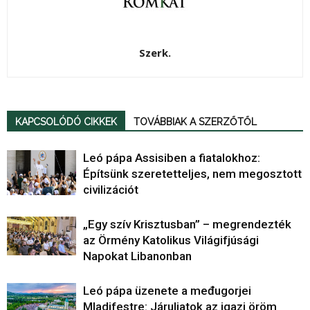
Szerk.
KAPCSOLÓDÓ CIKKEK
TOVÁBBIAK A SZERZŐTŐL
Leó pápa Assisiben a fiatalokhoz:
Építsünk szeretetteljes, nem megosztott
civilizációt
„Egy szív Krisztusban” – megrendezték
az Örmény Katolikus Világifjúsági
Napokat Libanonban
Leó pápa üzenete a međugorjei
Mladifestre: Járuljatok az igazi öröm