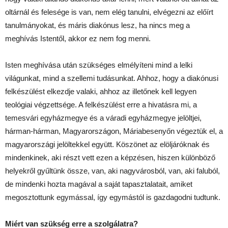
oltárnál és felesége is van, nem elég tanulni, elvégezni az előírt
tanulmányokat, és máris diakónus lesz, ha nincs meg a
meghívás Istentől, akkor ez nem fog menni.
Isten meghívása után szükséges elmélyíteni mind a lelki
világunkat, mind a szellemi tudásunkat. Ahhoz, hogy a diakónusi
felkészülést elkezdje valaki, ahhoz az illetőnek kell legyen
teológiai végzettsége. A felkészülést erre a hivatásra mi, a
temesvári egyházmegye és a váradi egyházmegye jelöltjei,
hárman-hárman, Magyarországon, Máriabesenyőn végeztük el, a
magyarországi jelöltekkel együtt. Köszönet az elöljáróknak és
mindenkinek, aki részt vett ezen a képzésen, hiszen különböző
helyekről gyűltünk össze, van, aki nagyvárosból, van, aki faluból,
de mindenki hozta magával a saját tapasztalatait, amiket
megosztottunk egymással, így egymástól is gazdagodni tudtunk.
Miért van szükség erre a szolgálatra?