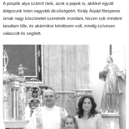
A püspök atya számít ránk, azok a papok is, akikkel együtt
dolgozunk Isten nagyobb dicsőségéért. Király Árpád főesperes
úrnak nagy köszönetet szeretnék mondani, hiszen sok mindent
tanultam tőle, és akármikor kérdésem volt, mindig szívesen
válaszolt és segített.