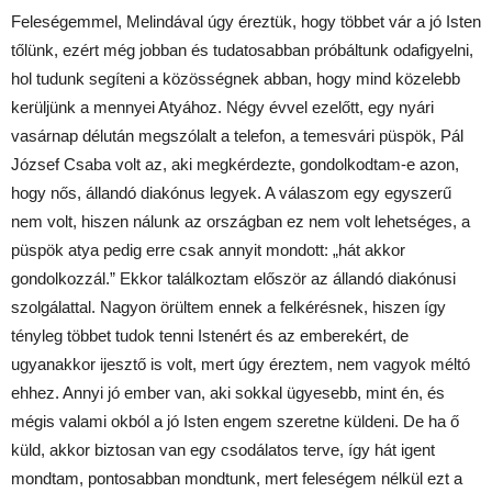
Feleségemmel, Melindával úgy éreztük, hogy többet vár a jó Isten
tőlünk, ezért még jobban és tudatosabban próbáltunk odafigyelni,
hol tudunk segíteni a közösségnek abban, hogy mind közelebb
kerüljünk a mennyei Atyához. Négy évvel ezelőtt, egy nyári
vasárnap délután megszólalt a telefon, a temesvári püspök, Pál
József Csaba volt az, aki megkérdezte, gondolkodtam-e azon,
hogy nős, állandó diakónus legyek. A válaszom egy egyszerű
nem volt, hiszen nálunk az országban ez nem volt lehetséges, a
püspök atya pedig erre csak annyit mondott: „hát akkor
gondolkozzál.” Ekkor találkoztam először az állandó diakónusi
szolgálattal. Nagyon örültem ennek a felkérésnek, hiszen így
tényleg többet tudok tenni Istenért és az emberekért, de
ugyanakkor ijesztő is volt, mert úgy éreztem, nem vagyok méltó
ehhez. Annyi jó ember van, aki sokkal ügyesebb, mint én, és
mégis valami okból a jó Isten engem szeretne küldeni. De ha ő
küld, akkor biztosan van egy csodálatos terve, így hát igent
mondtam, pontosabban mondtunk, mert feleségem nélkül ezt a