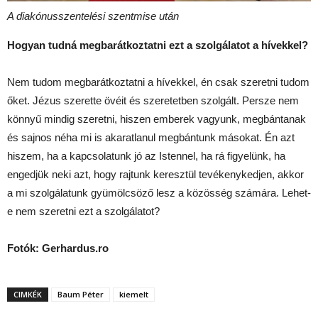
A diakónusszentelési szentmise után
Hogyan tudná megbarátkoztatni ezt a szolgálatot a hívekkel?
Nem tudom megbarátkoztatni a hívekkel, én csak szeretni tudom
őket. Jézus szerette övéit és szeretetben szolgált. Persze nem
könnyű mindig szeretni, hiszen emberek vagyunk, megbántanak
és sajnos néha mi is akaratlanul megbántunk másokat. Én azt
hiszem, ha a kapcsolatunk jó az Istennel, ha rá figyelünk, ha
engedjük neki azt, hogy rajtunk keresztül tevékenykedjen, akkor
a mi szolgálatunk gyümölcsöző lesz a közösség számára. Lehet-
e nem szeretni ezt a szolgálatot?
Fotók: Gerhardus.ro
CIMKÉK
Baum Péter
kiemelt