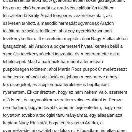
ott szerzett barátoknak. A gyakorlati évben sokat gazdagodtam,
hiszen az első harmadát az arad-ségai plébánián töltöttem
főtisztelendő Király Árpád főesperes vezérélése alatt, aki
szívesen tanított, a második harmadát ugyancsak Aradon
töltöttem, szociális területen, ahol egy gyerekközpontban
tevékenykedtem. Itt szeretném megköszönni Nagy Etelka akkori
igazgatónak, aki Aradon a polgármesteri hivatal keretén belül a
szociális tevékenységeket igazgatta, és megteremtette ezt a
lehetőséget. Majd a harmadik harmadot a temesvári
püspökségen töltöttem, ahol Martin Roos püspök úr mellett részt
vehettem a püspöki vizitációkon, jobban megismerve a helyi
közösségeket, és a diplomácia területére is bepillantást
nyerhettem. Ekkor éreztem, hogy ez nem nekem való, szeretem
a jó Istent, de ugyanakkor szerettem volna családot is. Persze
nem tudtam, hogyan tovább, amiután bejelentettem, hogy nem
folytatom tovább a teológiai tanulmányaimat, egy állásajánlatot
kaptam Nagy Etelkától, hogy térjek vissza Aradra, a
gyermekvédelmi osztályhoz dolgozni. Elfogadtam, és elkezdtem