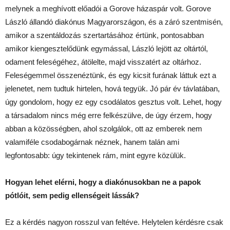
melynek a meghívott előadói a Gorove házaspár volt. Gorove
László állandó diakónus Magyarországon, és a záró szentmisén,
amikor a szentáldozás szertartásához értünk, pontosabban
amikor kiengesztelődünk egymással, László lejött az oltártól,
odament feleségéhez, átölelte, majd visszatért az oltárhoz.
Feleségemmel összenéztünk, és egy kicsit furának láttuk ezt a
jelenetet, nem tudtuk hirtelen, hová tegyük. Jó pár év távlatában,
úgy gondolom, hogy ez egy csodálatos gesztus volt. Lehet, hogy
a társadalom nincs még erre felkészülve, de úgy érzem, hogy
abban a közösségben, ahol szolgálok, ott az emberek nem
valamiféle csodabogárnak néznek, hanem talán ami
legfontosabb: úgy tekintenek rám, mint egyre közülük.
Hogyan
lehet elérni, hogy a diakónusokban ne a papok
pótlóit, sem pedig ellenségeit lássák?
Ez a kérdés nagyon rosszul van feltéve. Helytelen kérdésre csak