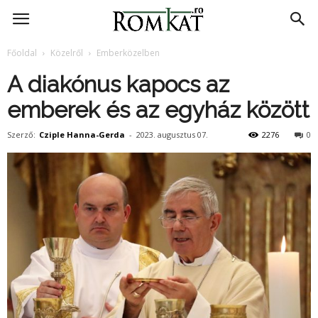
RomKat.ro
Főoldal
Közelről
Emberközelben
A diakónus kapocs az
emberek és az egyház között
Szerző:
Cziple Hanna-Gerda
-
2023. augusztus 07.
2276
0