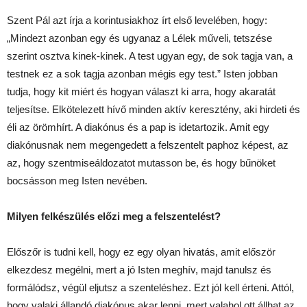
Szent Pál azt írja a korintusiakhoz írt első levelében, hogy:
„Mindezt azonban egy és ugyanaz a Lélek műveli, tetszése
szerint osztva kinek-kinek. A test ugyan egy, de sok tagja van, a
testnek ez a sok tagja azonban mégis egy test.” Isten jobban
tudja, hogy kit miért és hogyan választ ki arra, hogy akaratát
teljesítse. Elkötelezett hívő minden aktív keresztény, aki hirdeti és
éli az örömhírt. A diakónus és a pap is idetartozik. Amit egy
diakónusnak nem megengedett a felszentelt paphoz képest, az
az, hogy szentmiseáldozatot mutasson be, és hogy bűnöket
bocsásson meg Isten nevében.
Milyen felkészülés előzi meg a felszentelést?
Előszőr is tudni kell, hogy ez egy olyan hivatás, amit először
elkezdesz megélni, mert a jó Isten meghív, majd tanulsz és
formálódsz, végül eljutsz a szenteléshez. Ezt jól kell érteni. Attól,
hogy valaki állandó diakónus akar lenni, mert valahol ott állhat az