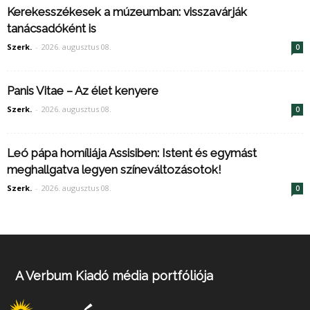
Kerekesszékesek a múzeumban: visszavárják
tanácsadóként is
Szerk.
-
2026. augusztus 08.
0
Panis Vitae – Az élet kenyere
Szerk.
-
2026. augusztus 08.
0
Leó pápa homíliája Assisiben: Istent és egymást
meghallgatva legyen színeváltozásotok!
Szerk.
-
2026. augusztus 08.
0
A Verbum Kiadó média portfóliója