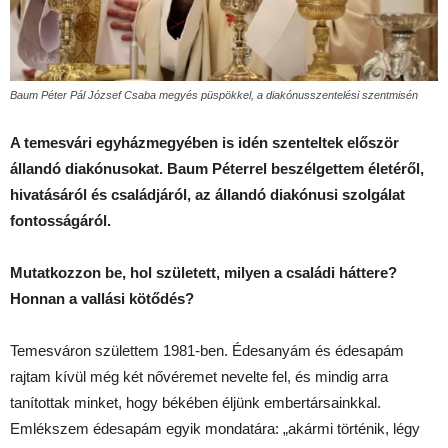
Baum Péter Pál József Csaba megyés püspökkel, a diakónusszentelési szentmisén
A temesvári egyházmegyében is idén szenteltek először
állandó diakónusokat. Baum Péterrel beszélgettem életéről,
hivatásáról és családjáról, az állandó diakónusi szolgálat
fontosságáról.
Mutatkozzon be, hol született, milyen a családi háttere?
Honnan a vallási kötődés?
Temesváron születtem 1981-ben. Édesanyám és édesapám
rajtam kívül még két nővéremet nevelte fel, és mindig arra
tanítottak minket, hogy békében éljünk embertársainkkal.
Emlékszem édesapám egyik mondatára: „akármi történik, légy