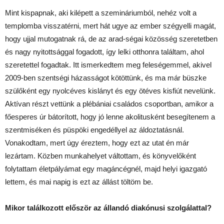
Mint kispapnak, aki kilépett a szemináriumból, nehéz volt a
templomba visszatérni, mert hát ugye az ember szégyelli magát,
hogy ujjal mutogatnak rá, de az arad-ségai közösség szeretetben
és nagy nyitottsággal fogadott, így lelki otthonra találtam, ahol
szeretettel fogadtak. Itt ismerkedtem meg feleségemmel, akivel
2009-ben szentségi házasságot kötöttünk, és ma már büszke
szülőként egy nyolcéves kislányt és egy ötéves kisfiút nevelünk.
Aktívan részt vettünk a plébániai családos csoportban, amikor a
főesperes úr bátorított, hogy jó lenne akolitusként besegítenem a
szentmiséken és püspöki engedéllyel az áldoztatásnál.
Vonakodtam, mert úgy éreztem, hogy ezt az utat én már
lezártam. Közben munkahelyet váltottam, és könyvelőként
folytattam életpályámat egy magáncégnél, majd helyi igazgató
lettem, és mai napig is ezt az állást töltöm be.
Mikor találkozott először az állandó diakónusi szolgálattal?