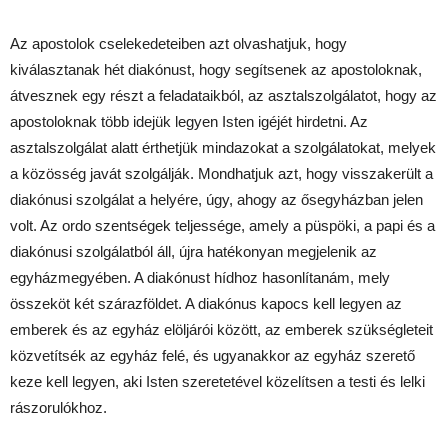
Az apostolok cselekedeteiben azt olvashatjuk, hogy
kiválasztanak hét diakónust, hogy segítsenek az apostoloknak,
átvesznek egy részt a feladataikból, az asztalszolgálatot, hogy az
apostoloknak több idejük legyen Isten igéjét hirdetni. Az
asztalszolgálat alatt érthetjük mindazokat a szolgálatokat, melyek
a közösség javát szolgálják. Mondhatjuk azt, hogy visszakerült a
diakónusi szolgálat a helyére, úgy, ahogy az ősegyházban jelen
volt. Az ordo szentségek teljessége, amely a püspöki, a papi és a
diakónusi szolgálatból áll, újra hatékonyan megjelenik az
egyházmegyében. A diakónust hídhoz hasonlítanám, mely
összeköt két szárazföldet. A diakónus kapocs kell legyen az
emberek és az egyház elöljárói között, az emberek szükségleteit
közvetítsék az egyház felé, és ugyanakkor az egyház szerető
keze kell legyen, aki Isten szeretetével közelítsen a testi és lelki
rászorulókhoz.