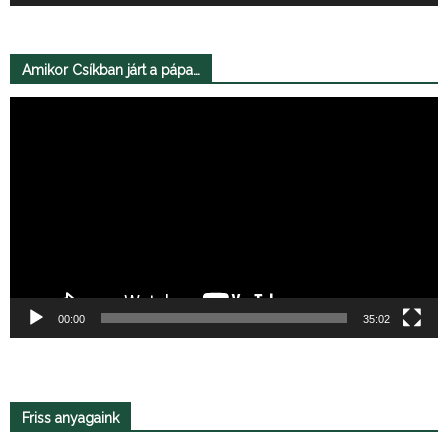
Amikor Csíkban járt a pápa…
Videólejátszó
00:00
35:02
Friss anyagaink