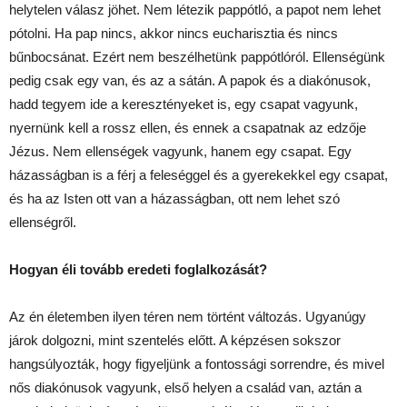
helytelen válasz jöhet. Nem létezik pappótló, a papot nem lehet
pótolni. Ha pap nincs, akkor nincs eucharisztia és nincs
bűnbocsánat. Ezért nem beszélhetünk pappótlóról. Ellenségünk
pedig csak egy van, és az a sátán. A papok és a diakónusok,
hadd tegyem ide a keresztényeket is, egy csapat vagyunk,
nyernünk kell a rossz ellen, és ennek a csapatnak az edzője
Jézus. Nem ellenségek vagyunk, hanem egy csapat. Egy
házasságban is a férj a feleséggel és a gyerekekkel egy csapat,
és ha az Isten ott van a házasságban, ott nem lehet szó
ellenségről.
Hogyan éli tovább eredeti foglalkozását?
Az én életemben ilyen téren nem történt változás. Ugyanúgy
járok dolgozni, mint szentelés előtt. A képzésen sokszor
hangsúlyozták, hogy figyeljünk a fontossági sorrendre, és mivel
nős diakónusok vagyunk, első helyen a család van, aztán a