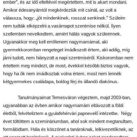
ember”, és az idő elteltével megértettem, mit is akart mondani.
Amikor édesanyámtól megkérdeztük mit csinál, az volt a
válassza, hogy: „jót mindenkinek, rosszat senkinek.” Szüleim
nem tudták elképzelni a vasárnapot szentmise nélkül. Ilyen
szellemben nevelkedtem, amiért hálás vagyok szüleimnek.
Ugyanakkor meg kell említenem nagymamámat, aki
gyermekkoromban rengeteget imádkozott értem, aki addig, míg
járni tudott, nem hiányzott a napi szentmiséről. Kiskoromban nem
értettem meg mindezt, de most, évekkel később biztos vagyok,
hogy ha ők nem imádkoztak volna értem, most nem lennék
kétgyermekes családapa, boldog férj és állandó diakónus.
Tanulmányaimat Temesváron végeztem, majd 2003-ban,
ugyanabban az évben amikor nagymamám eltávozott a földi
életből, felvételiztem a gyulafehérvári papnevelő intézetbe. Négy
évet töltöttem a szemináriumban, ahol sok mindent megtanultam,
formálódtam. Hála és köszönet a tanároknak, lelkivezetőknek, az