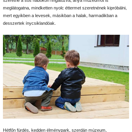
szeretne a sós habokon ringatózva, anya múzeumot is
meglátogatna, mindketten nyolc éttermet szeretnének kipróbálni,
mert egyikben a levesek, másikban a halak, harmadikban a
desszertek ínycsiklandóak.
Hétfőn fürdés, kedden élménypark, szerdán múzeum,