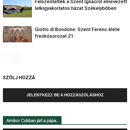
Felszentelték a Szent Ignácról elnevezett
lelkigyakorlatos házat Székelybőben
Giotto di Bondone: Szent Ferenc élete
freskósorozat 21.
SZÓLJ HOZZÁ
JELENTKEZZ BE A HOZZÁSZÓLÁSHOZ
Amikor Csíkban járt a pápa…