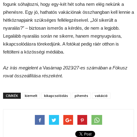
fogunk sóhajtozni, hogy egy-két hét soha nem elég nekünk a
pihenésre. Egy jó, hathatós vakációnak összhangban kell lennie a
hétköznapjaink szükséges fellélegzéseivel. „Jól sikerült a
nyaralás?” – biztosan ismerős a kérdés, de nem a legjobb.
Legalább nyaralás során ne sikerre, hanem megnyugvásra,
kikapcsolódásra törekedjünk. A fotókat pedig ráér otthon is
feltölteni a közösségi médiába.
Az írás megjelent a
Vasárnap
2023/27-es számában a Fókusz
rovat összeállítása részeként.
CIMKÉK
kiemelt
kikapcsolódás
pihenés
vakáció