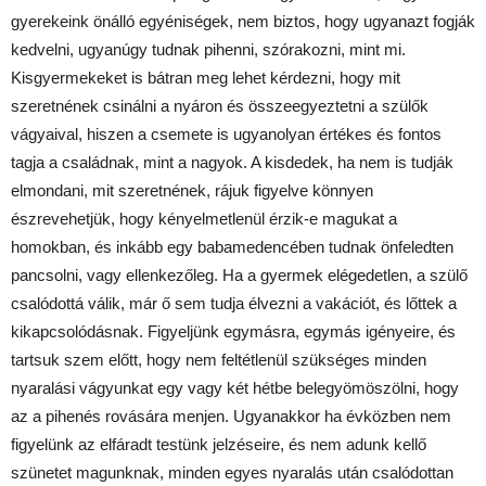
gyerekeink önálló egyéniségek, nem biztos, hogy ugyanazt fogják
kedvelni, ugyanúgy tudnak pihenni, szórakozni, mint mi.
Kisgyermekeket is bátran meg lehet kérdezni, hogy mit
szeretnének csinálni a nyáron és összeegyeztetni a szülők
vágyaival, hiszen a csemete is ugyanolyan értékes és fontos
tagja a családnak, mint a nagyok. A kisdedek, ha nem is tudják
elmondani, mit szeretnének, rájuk figyelve könnyen
észrevehetjük, hogy kényelmetlenül érzik-e magukat a
homokban, és inkább egy babamedencében tudnak önfeledten
pancsolni, vagy ellenkezőleg. Ha a gyermek elégedetlen, a szülő
csalódottá válik, már ő sem tudja élvezni a vakációt, és lőttek a
kikapcsolódásnak. Figyeljünk egymásra, egymás igényeire, és
tartsuk szem előtt, hogy nem feltétlenül szükséges minden
nyaralási vágyunkat egy vagy két hétbe belegyömöszölni, hogy
az a pihenés rovására menjen. Ugyanakkor ha évközben nem
figyelünk az elfáradt testünk jelzéseire, és nem adunk kellő
szünetet magunknak, minden egyes nyaralás után csalódottan