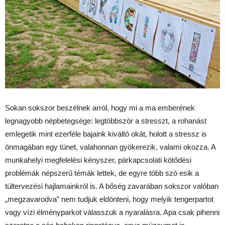
Sokan sokszor beszélnek arról, hogy mi a ma emberének
legnagyobb népbetegsége: legtöbbször a stresszt, a rohanást
emlegetik mint ezerféle bajaink kiváltó okát, holott a stressz is
önmagában egy tünet, valahonnan gyökerezik, valami okozza. A
munkahelyi megfelelési kényszer, párkapcsolati kötődési
problémák népszerű témák lettek, de egyre több szó esik a
túltervezési hajlamainkról is. A bőség zavarában sokszor valóban
„megzavarodva” nem tudjuk eldönteni, hogy melyik tengerpartot
vagy vízi élményparkot válasszuk a nyaralásra. Apa csak pihenni