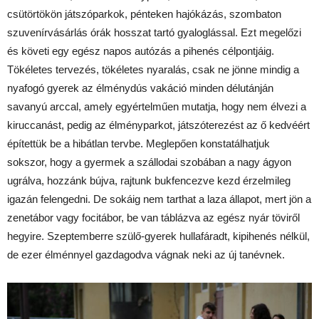
csütörtökön játszóparkok, pénteken hajókázás, szombaton
szuvenírvásárlás órák hosszat tartó gyaloglással. Ezt megelőzi
és követi egy egész napos autózás a pihenés célpontjáig.
Tökéletes tervezés, tökéletes nyaralás, csak ne jönne mindig a
nyafogó gyerek az élménydús vakáció minden délutánján
savanyú arccal, amely egyértelműen mutatja, hogy nem élvezi a
kiruccanást, pedig az élményparkot, játszóterezést az ő kedvéért
építettük be a hibátlan tervbe. Meglepően konstatálhatjuk
sokszor, hogy a gyermek a szállodai szobában a nagy ágyon
ugrálva, hozzánk bújva, rajtunk bukfencezve kezd érzelmileg
igazán felengedni. De sokáig nem tarthat a laza állapot, mert jön a
zenetábor vagy focitábor, be van táblázva az egész nyár töviről
hegyire. Szeptemberre szülő-gyerek hullafáradt, kipihenés nélkül,
de ezer élménnyel gazdagodva vágnak neki az új tanévnek.