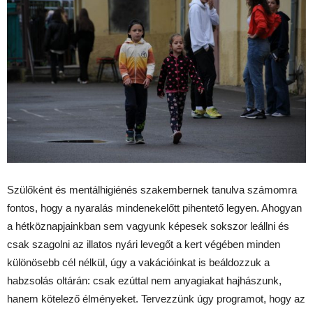
Szülőként és mentálhigiénés szakembernek tanulva számomra
fontos, hogy a nyaralás mindenekelőtt pihentető legyen. Ahogyan
a hétköznapjainkban sem vagyunk képesek sokszor leállni és
csak szagolni az illatos nyári levegőt a kert végében minden
különösebb cél nélkül, úgy a vakációinkat is beáldozzuk a
habzsolás oltárán: csak ezúttal nem anyagiakat hajhászunk,
hanem kötelező élményeket. Tervezzünk úgy programot, hogy az