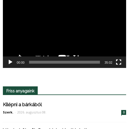
Videólejátszó
00:00
35:02
Friss anyagaink
Kilépni a bárkából
Szerk.
-
2026. augusztus 08.
0