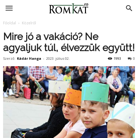
RomKat.ro
Főoldal
Közelről
Mire jó a vakáció? Ne
agyaljuk túl, élvezzük együtt!
Szerző:
Kádár Hanga
-
2023. július 02.
1993
0