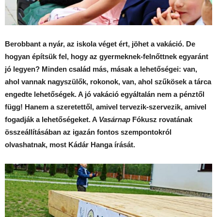
Berobbant a nyár, az iskola véget ért, jöhet a vakáció. De
hogyan építsük fel, hogy az gyermeknek-felnőttnek egyaránt
jó legyen? Minden család más, másak a lehetőségei: van,
ahol vannak nagyszülők, rokonok, van, ahol szűkösek a tárca
engedte lehetőségek. A jó vakáció egyáltalán nem a pénztől
függ! Hanem a szeretettől, amivel tervezik-szervezik, amivel
fogadják a lehetőségeket. A
Vasárnap
Fókusz rovatának
összeállításában az igazán fontos szempontokról
olvashatnak, most Kádár Hanga írását.