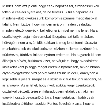
Mindez nem azt jelenti, hogy csak napozással, fürdőzéssel kell
tölteni a családi nyaralást, de ne tervezzük túl a napokat, és
mindenekelőtt igyekezzünk kompromisszumos megoldásokat
találni. Nem biztos, hogy minden nyáron minden családtag
minden létező igényét ki kell elégíteni, mivel nem is lehet. Ha a
család egyik tagja múzeumokat látogatna, azt talán máskor,
hétvégén, nem a nyári időszakban is meg lehet tenni, fárasztó
munkahónapok és iskolaidőszak közben kellemes szünetként,
sütkérezni, fürdőzni inkább nyáron érdemes. Ha a gyerek ki nem
állhatja a hűvös, hullámzó vizet, ne várjuk el, hogy óvodásként,
kisiskolásként jól fogja magát érezni a nyaraláson, akkor inkább
olyan gyógyfürdőt, vízi parkot válasszunk úti célul, amelyben a
legkisebb is jól érzi magát és a szülő is ki tud feküdni napozni, ha
arra vágyik. Az is lehet, hogy nyolcadikkal vagy tizenkettedik
osztállyal végzett, teljesen kifáradt gyermekünk van, aki nem
vágyik hosszú bevásárlótúrákra, hegyi sétákra, inkább csak
lustálkodva töltődne napokig. Fontos figyelnünk arra, hogy a