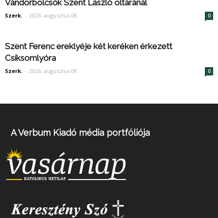
Vándorbölcsők Szent László oltáránál
Szerk.
-
2026. augusztus 08.
0
Szent Ferenc ereklyéje két keréken érkezett
Csíksomlyóra
Szerk.
-
2026. augusztus 08.
0
A Verbum Kiadó média portfóliója