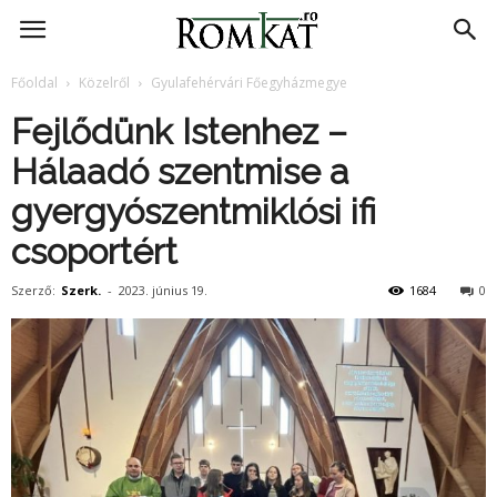
RomKat.ro
Főoldal
Közelről
Gyulafehérvári Főegyházmegye
Fejlődünk Istenhez –
Hálaadó szentmise a
gyergyószentmiklósi ifi
csoportért
Szerző:
Szerk.
-
2023. június 19.
1684
0