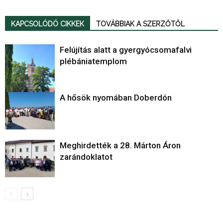
KAPCSOLÓDÓ CIKKEK
TOVÁBBIAK A SZERZŐTŐL
Felújítás alatt a gyergyócsomafalvi
plébániatemplom
A hősök nyomában Doberdón
Meghirdették a 28. Márton Áron
zarándoklatot