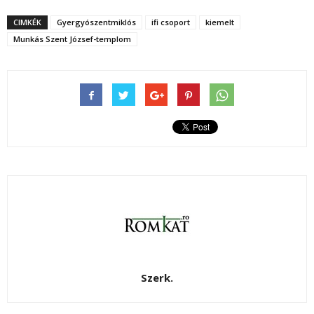
CIMKÉK
Gyergyószentmiklós
ifi csoport
kiemelt
Munkás Szent József-templom
Szerk.