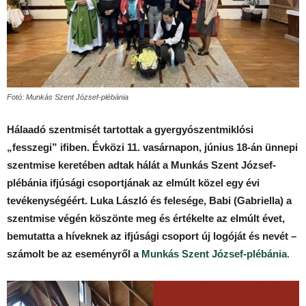
Fotó: Munkás Szent József-plébánia
Hálaadó szentmisét tartottak a gyergyószentmiklósi
„fesszegi” ifiben. Évközi 11. vasárnapon, június 18-án ünnepi
szentmise keretében adtak hálát a Munkás Szent József-
plébánia ifjúsági csoportjának az elmúlt közel egy évi
tevékenységéért. Luka László és felesége, Babi (Gabriella) a
szentmise végén köszönte meg és értékelte az elmúlt évet,
bemutatta a híveknek az ifjúsági csoport új logóját és nevét –
számolt be az eseményről a
Munkás Szent József-plébánia
.