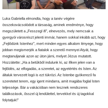
Luka Gabriella elmondta, hogy a tanév végére
összekovácsolódott a társaság, aminek eredménye, hogy
megszületett a „FesszegI ifi”, elnevezés, mely nemcsak a
gyergyói városrészt jelenti immár, hanem sokkal inkább azt, hogy
„Fejlődünk Istenhez”, mert minden egyes alkalom lényege, hogy
jobban megismerjék a fiatalok a szerető mennyei Atyát, hogy
megtanuljanak azon az úton járni, melyet Jézus mutatott.
Hozzátette: „Ha a betűkből indulunk ki, az ifiken jelen van a
fejlődés, az elfogadás, a szeretet, az egyetértés és Isten. Az
általuk tervezett logó is ezt tükrözi. Az Istenbe gyökerező fa
szeretetet terem, egy igent mindarra, amit magába foglal Isten
teljessége. Bár a vakációban nem lesznek rendszeres
találkozások, ősszel új lendülettel, tervekkel és új tagokkal
folytatjuk!”