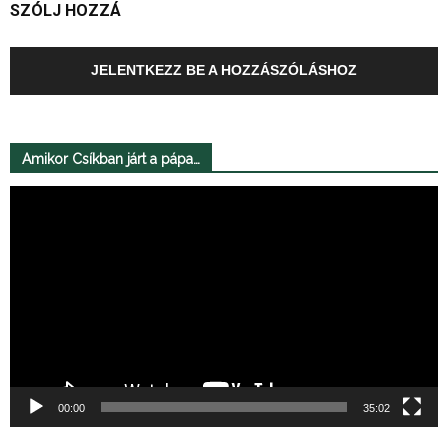
SZÓLJ HOZZÁ
JELENTKEZZ BE A HOZZÁSZÓLÁSHOZ
Amikor Csíkban járt a pápa…
Videólejátszó
00:00
35:02