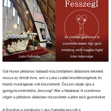
Az Istenbe gyökerező fa
szeretetet terem, egy igent
mindarra, amit magába foglal
Luka Gabriella
Isten teljessége.
Gál Hunor plébános hálaadó köszöntőjében áldáskent tekintett
vissza az elmúlt évre, ami a Luka család önzetlenségének és
kitartó munkájának volt köszönhető. Ősszel várják újra a
gyergyószentmiklósi „fesszegi” ifibe a fiatalokat. A szentmise
végén a plébános áldásban részesítette a jelen levő gyerekeket.
A RomKat.ro kérdésére Luka Gabriella beszélt a