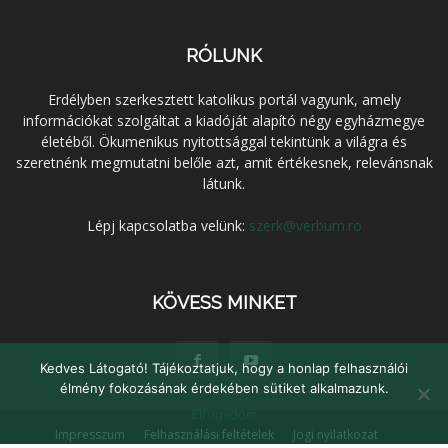
RÓLUNK
Erdélyben szerkesztett katolikus portál vagyunk, amely
információkat szolgáltat a kiadóját alapító négy egyházmegye
életéből. Ökumenikus nyitottsággal tekintünk a világra és
szeretnénk megmutatni belőle azt, amit értékesnek, relevánsnak
látunk.
Lépj kapcsolatba velünk:
szerk@verbum.ro
KÖVESS MINKET
Kedves Látogató! Tájékoztatjuk, hogy a honlap felhasználói
élmény fokozásának érdekében sütiket alkalmazunk.
Elfogadom
Impresszum
Felhasználási feltételek
Jogi nyilatkozat