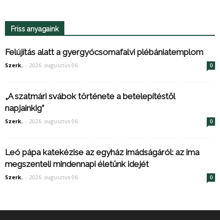
Friss anyagaink
Felújítás alatt a gyergyócsomafalvi plébániatemplom
Szerk.
-
2026. augusztus 06.
0
„A szatmári svábok története a betelepítéstől
napjainkig”
Szerk.
-
2026. augusztus 06.
0
Leó pápa katekézise az egyház imádságáról: az ima
megszenteli mindennapi életünk idejét
Szerk.
-
2026. augusztus 06.
0