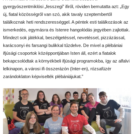
gyergyószentmiklósi „fesszegi” ifiről, röviden bemutatta azt: „Egy
új, fiatal közösségről van szó, akik tavaly szeptembertől
találkoznak heti rendszerességgel. A péntek esti találkozások az
ismerkedés, egymásra és Istenre hangolódás jegyében zajlottak.
Mindezt sok játékkal, beszélgetéssel, nevetéssel, pizzázással,
karácsonyi és farsangi bulikkal tűzdelve. De mivel a plébániai
ifjúsági csoportok középpontjában Isten áll, ezért a fiatalok
bekapcsolódtak a környékbeli ifjúsági programokba, így az alfalvi
lelkinapon, a városi ifi összerázón (Inter-en), rózsafüzér
zarándoklaton képviselték plébániájukat.”