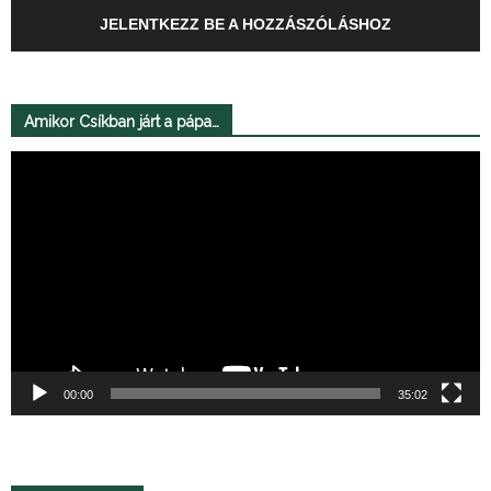
JELENTKEZZ BE A HOZZÁSZÓLÁSHOZ
Amikor Csíkban járt a pápa…
Videólejátszó
00:00
35:02