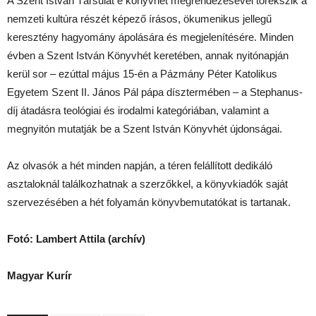
A Szent István Társulat e könyvhét megrendezésével törekszik a
nemzeti kultúra részét képező írásos, ökumenikus jellegű
keresztény hagyomány ápolására és megjelenítésére. Minden
évben a Szent István Könyvhét keretében, annak nyitónapján
kerül sor – ezúttal május 15-én a Pázmány Péter Katolikus
Egyetem Szent II. János Pál pápa dísztermében – a Stephanus-
díj átadásra teológiai és irodalmi kategóriában, valamint a
megnyitón mutatják be a Szent István Könyvhét újdonságai.
Az olvasók a hét minden napján, a téren felállított dedikáló
asztaloknál találkozhatnak a szerzőkkel, a könyvkiadók saját
szervezésében a hét folyamán könyvbemutatókat is tartanak.
Fotó: Lambert Attila (archív)
Magyar Kurír