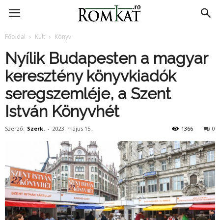
RomKat.ro
Főoldal
Kult
Könyv
Nyílik Budapesten a magyar
keresztény könyvkiadók
seregszemléje, a Szent
István Könyvhét
Szerző:
Szerk.
-
2023. május 15.
1366
0