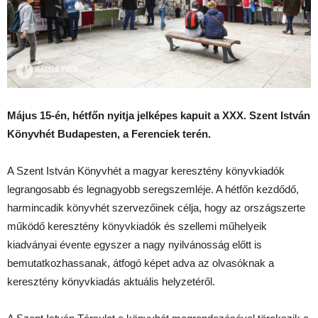
Május 15-én, hétfőn nyitja jelképes kapuit a XXX. Szent István
Könyvhét Budapesten, a Ferenciek terén.
A Szent István Könyvhét a magyar keresztény könyvkiadók
legrangosabb és legnagyobb seregszemléje. A hétfőn kezdődő,
harmincadik könyvhét szervezőinek célja, hogy az országszerte
működő keresztény könyvkiadók és szellemi műhelyeik
kiadványai évente egyszer a nagy nyilvánosság előtt is
bemutatkozhassanak, átfogó képet adva az olvasóknak a
keresztény könyvkiadás aktuális helyzetéről.