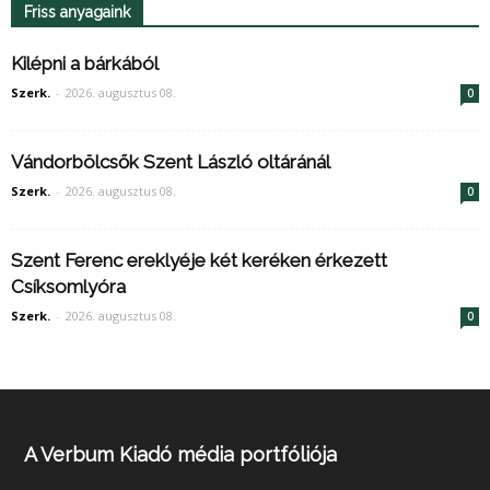
Friss anyagaink
Kilépni a bárkából
Szerk.
-
2026. augusztus 08.
0
Vándorbölcsők Szent László oltáránál
Szerk.
-
2026. augusztus 08.
0
Szent Ferenc ereklyéje két keréken érkezett
Csíksomlyóra
Szerk.
-
2026. augusztus 08.
0
A Verbum Kiadó média portfóliója