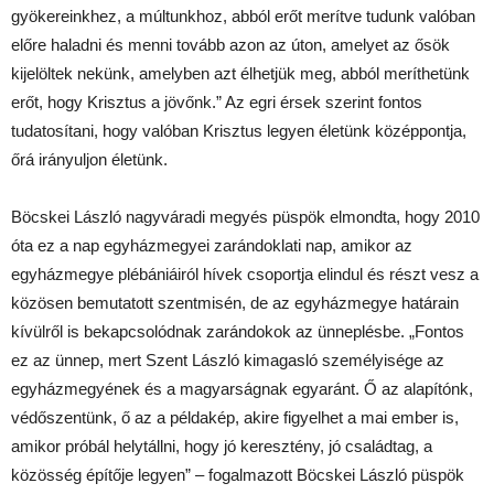
gyökereinkhez, a múltunkhoz, abból erőt merítve tudunk valóban
előre haladni és menni tovább azon az úton, amelyet az ősök
kijelöltek nekünk, amelyben azt élhetjük meg, abból meríthetünk
erőt, hogy Krisztus a jövőnk.” Az egri érsek szerint fontos
tudatosítani, hogy valóban Krisztus legyen életünk középpontja,
őrá irányuljon életünk.
Böcskei László nagyváradi megyés püspök elmondta, hogy 2010
óta ez a nap egyházmegyei zarándoklati nap, amikor az
egyházmegye plébániáiról hívek csoportja elindul és részt vesz a
közösen bemutatott szentmisén, de az egyházmegye határain
kívülről is bekapcsolódnak zarándokok az ünneplésbe. „Fontos
ez az ünnep, mert Szent László kimagasló személyisége az
egyházmegyének és a magyarságnak egyaránt. Ő az alapítónk,
védőszentünk, ő az a példakép, akire figyelhet a mai ember is,
amikor próbál helytállni, hogy jó keresztény, jó családtag, a
közösség építője legyen” – fogalmazott Böcskei László püspök