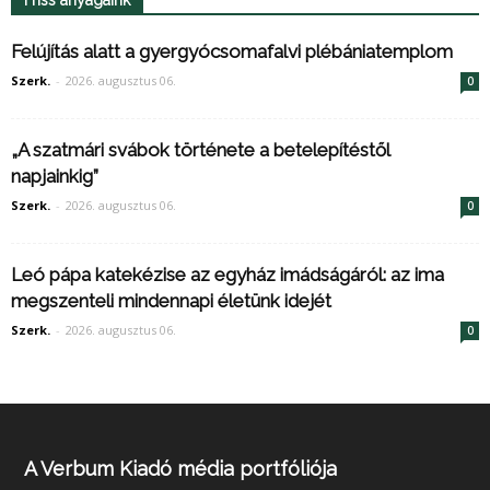
Friss anyagaink
Felújítás alatt a gyergyócsomafalvi plébániatemplom
Szerk.
-
2026. augusztus 06.
0
„A szatmári svábok története a betelepítéstől
napjainkig”
Szerk.
-
2026. augusztus 06.
0
Leó pápa katekézise az egyház imádságáról: az ima
megszenteli mindennapi életünk idejét
Szerk.
-
2026. augusztus 06.
0
A Verbum Kiadó média portfóliója