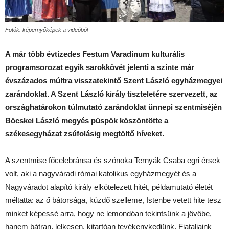
Fotók: képernyőképek a videóból
A már több évtizedes Festum Varadinum kulturális
programsorozat egyik sarokkövét jelenti a szinte már
évszázados múltra visszatekintő Szent László egyházmegyei
zarándoklat. A Szent László király tiszteletére szervezett, az
országhatárokon túlmutató zarándoklat ünnepi szentmiséjén
Böcskei László megyés püspök köszöntötte a
székesegyházat zsúfolásig megtöltő híveket.
A szentmise főcelebránsa és szónoka Ternyák Csaba egri érsek
volt, aki a nagyváradi római katolikus egyházmegyét és a
Nagyváradot alapító király elkötelezett hitét, példamutató életét
méltatta: az ő bátorsága, küzdő szelleme, Istenbe vetett hite tesz
minket képessé arra, hogy ne lemondóan tekintsünk a jövőbe,
hanem bátran, lelkesen, kitartóan tevékenykedjünk. Fiataljaink