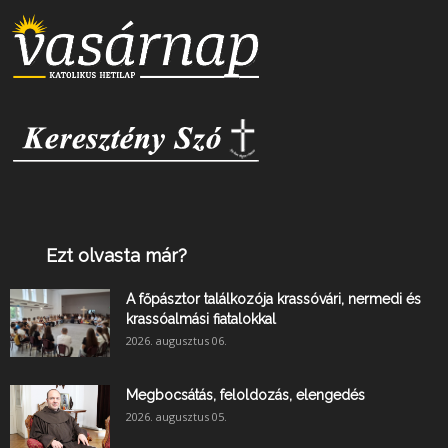
Ezt olvasta már?
A főpásztor találkozója krassóvári, nermedi és
krassóalmási fiatalokkal
2026. augusztus 06.
Megbocsátás, feloldozás, elengedés
2026. augusztus 05.