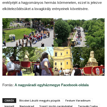
ereklyéjét a hagyományos hermás körmeneten, ezzel is jelezve
elköteleződésüket a lovagkirály erényeinek követésére.
Forrás:
A nagyváradi egyházmegye Facebook-oldala
CIMKÉK
Böcskei László megyés püspök
Festum Varadinum
kiemelt
Nagyvárad
Szent László-zarándoklat
Ternyák Csaba