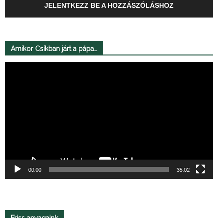
JELENTKEZZ BE A HOZZÁSZÓLÁSHOZ
Amikor Csíkban járt a pápa…
Videólejátszó
00:00
35:02