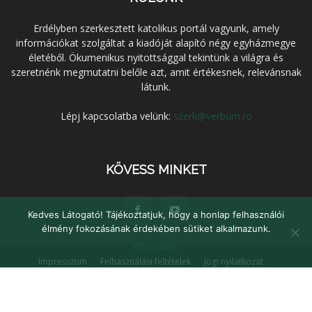
Erdélyben szerkesztett katolikus portál vagyunk, amely
információkat szolgáltat a kiadóját alapító négy egyházmegye
életéből. Ökumenikus nyitottsággal tekintünk a világra és
szeretnénk megmutatni belőle azt, amit értékesnek, relevánsnak
látunk.
Lépj kapcsolatba velünk:
szerk@verbum.ro
KÖVESS MINKET
Kedves Látogató! Tájékoztatjuk, hogy a honlap felhasználói
élmény fokozásának érdekében sütiket alkalmazunk.
Elfogadom
Impresszum
Felhasználási feltételek
Jogi nyilatkozat
Adatvédelem
Médiaajánlat
Kapcsolat
© Verbum Keresztény Kulturális Egyesület