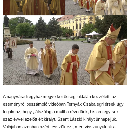
A nagyváradi egyházmegye közösségi oldalán közzétett, az
eseményről beszámoló videóban Ternyák Csaba egri érsek úgy
fogalmaz, hogy „látszólag a múltba révedünk, hiszen egy sok
száz évvel ezelőtt élt királyt, Szent László királyt ünnepeljük.
Valójában azonban azért tesszük ezt, mert visszanyúlunk a