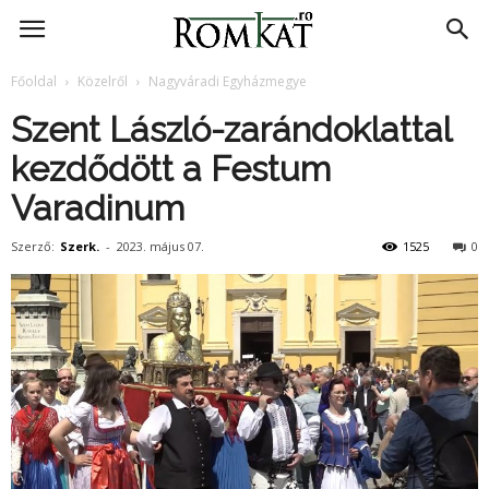
RomKat.ro
Főoldal
Közelről
Nagyváradi Egyházmegye
Szent László-zarándoklattal
kezdődött a Festum
Varadinum
Szerző:
Szerk.
-
2023. május 07.
1525
0