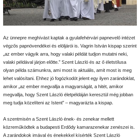
Az ünnepre meghívást kaptak a gyulafehérvári papnevelő intézet
végzős papnövendékei és elöljárói is. Vagrin István kispap szerint
„az ember vágyik arra, hogy valaki példát tudjon mutatni neki,
valaki példával járjon előtte.” Szent László és az ő életstílusa
olyan példa számunkra, ami most is aktuális, amit most is meg
lehet valósítani. Ehhez jó fogózkodót jelent egy ilyen zarándoklat,
amikor „az ember megvallja a magyarságát, a hitét, amikor
megvallja, hogy Szent László életpéldáján keresztül még jobban
meg tudja közelíteni az Istent” – magyarázta a kispap.
A szentmisén a Szent László ének- és zenekar mellett
közreműködtek a budapesti Erdődy kamarazenekar zenészei is.
A zarándokok imával és énekekkel kísérték Szent László