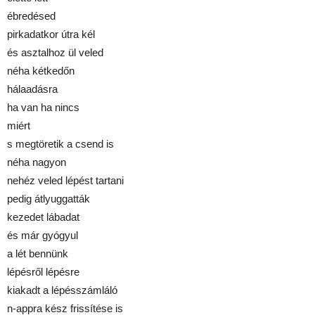
ébredésed
pirkadatkor útra kél
és asztalhoz ül veled
néha kétkedőn
hálaadásra
ha van ha nincs
miért
s megtöretik a csend is
néha nagyon
nehéz veled lépést tartani
pedig átlyuggatták
kezedet lábadat
és már gyógyul
a lét bennünk
lépésről lépésre
kiakadt a lépésszámláló
n-appra kész frissítése is