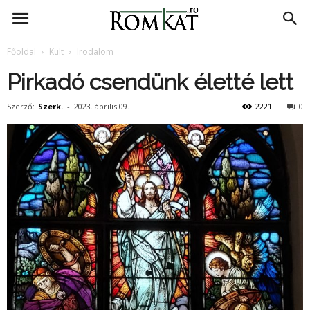
RomKat.ro
Főoldal
Kult
Irodalom
Pirkadó csendünk életté lett
Szerző:
Szerk.
-
2023. április 09.
2221
0