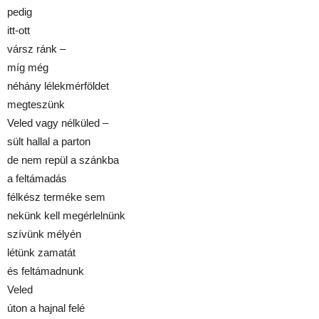
pedig
itt-ott
vársz ránk –
míg még
néhány lélekmérföldet
megteszünk
Veled vagy nélküled –
sült hallal a parton
de nem repül a szánkba
a feltámadás
félkész terméke sem
nekünk kell megérlelnünk
szívünk mélyén
létünk zamatát
és feltámadnunk
Veled
úton a hajnal felé