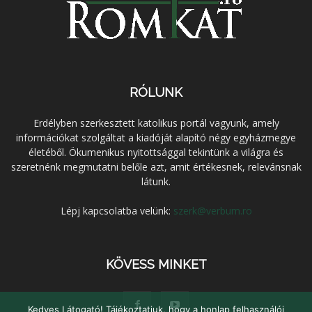
RÓLUNK
Erdélyben szerkesztett katolikus portál vagyunk, amely
információkat szolgáltat a kiadóját alapító négy egyházmegye
életéből. Ökumenikus nyitottsággal tekintünk a világra és
szeretnénk megmutatni belőle azt, amit értékesnek, relevánsnak
látunk.
Lépj kapcsolatba velünk:
szerk@verbum.ro
KÖVESS MINKET
Kedves Látogató! Tájékoztatjuk, hogy a honlap felhasználói