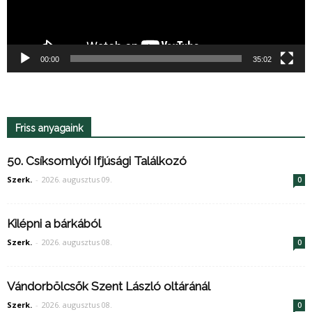
00:00
35:02
Friss anyagaink
50. Csíksomlyói Ifjúsági Találkozó
Szerk.
-
2026. augusztus 09.
0
Kilépni a bárkából
Szerk.
-
2026. augusztus 08.
0
Vándorbölcsők Szent László oltáránál
Szerk.
-
2026. augusztus 08.
0