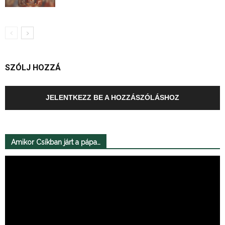
SZÓLJ HOZZÁ
JELENTKEZZ BE A HOZZÁSZÓLÁSHOZ
Amikor Csíkban járt a pápa…
Videólejátszó