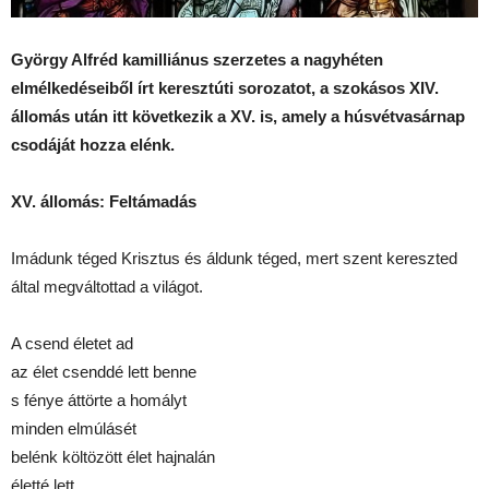
György Alfréd kamilliánus szerzetes a nagyhéten
elmélkedéseiből írt keresztúti sorozatot, a szokásos XIV.
állomás után itt következik a XV. is, amely a húsvétvasárnap
csodáját hozza elénk.
XV. állomás: Feltámadás
Imádunk téged Krisztus és áldunk téged, mert szent kereszted
által megváltottad a világot.
A csend életet ad
az élet csenddé lett benne
s fénye áttörte a homályt
minden elmúlásét
belénk költözött élet hajnalán
életté lett