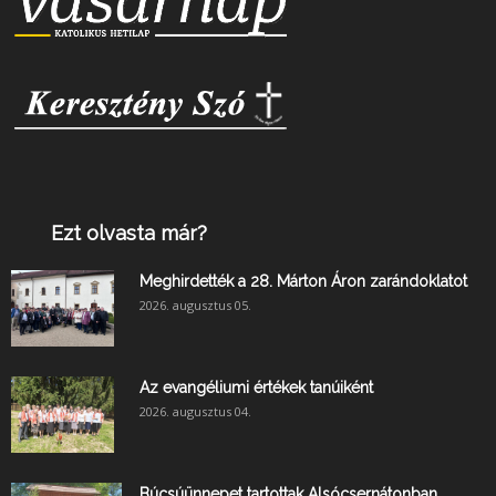
Ezt olvasta már?
Meghirdették a 28. Márton Áron zarándoklatot
2026. augusztus 05.
Az evangéliumi értékek tanúiként
2026. augusztus 04.
Búcsúünnepet tartottak Alsócsernátonban