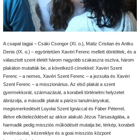
A csapat tagjai – Csáki Csongor (XI. o.), Matiz Cristian és Antku
Denis (IX. o.) – egyöntetűen Xavéri Ferenc mellett döntöttek, és a
választott szent életét három nagyobb szakaszra osztva, három
plakáton mutatták be, a következő címekkel: Xavéri Szent
Ferenc – a nemes, Xavéri Szent Ferenc – a jezsuita és Xavéri
Szent Ferenc – a misszionárius. Az első plakát a szent
gyermekkorát, származását, a korabeli történelmi helyzetet
ábrázolja, a második plakát a párizsi tanulmányokat,
megismerkedését Loyolai Szent Ignáccal és Fáber Péterrel,
illetve elköteleződését az akkor alakuló Jézus Társaságába, a
harmadik pedig missziós működését mutatja be, térkép, korabeli
levélmásolat, kézereklye és a goai missziós központ