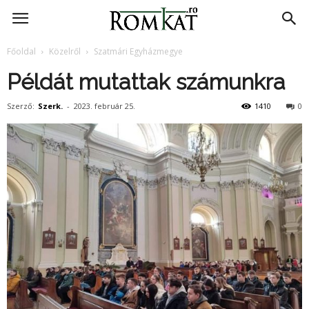
RomKat.ro
Főoldal
Közelről
Szatmári Egyházmegye
Példát mutattak számunkra
Szerző:
Szerk.
-
2023. február 25.
1410
0