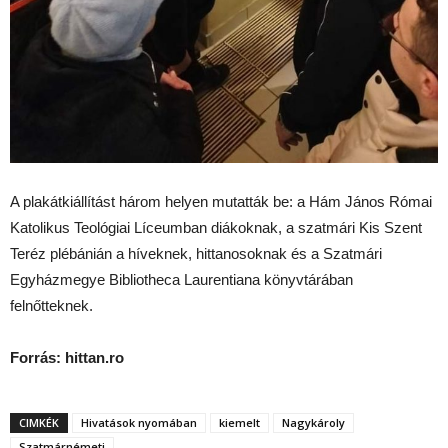
A plakátkiállítást három helyen mutatták be: a Hám János Római
Katolikus Teológiai Líceumban diákoknak, a szatmári Kis Szent
Teréz plébánián a híveknek, hittanosoknak és a Szatmári
Egyházmegye Bibliotheca Laurentiana könyvtárában
felnőtteknek.
Forrás: hittan.ro
CIMKÉK
Hivatások nyomában
kiemelt
Nagykároly
Szatmárnémeti