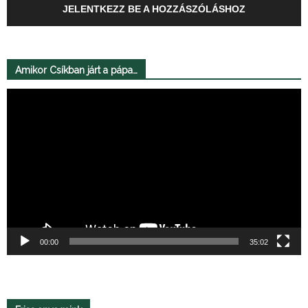
JELENTKEZZ BE A HOZZÁSZÓLÁSHOZ
Amikor Csíkban járt a pápa…
Videólejátszó
00:00
35:02