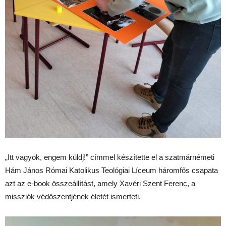
„Itt vagyok, engem küldj!” címmel készítette el a szatmárnémeti
Hám János Római Katolikus Teológiai Líceum háromfős csapata
azt az e-book összeállítást, amely Xavéri Szent Ferenc, a
missziók védőszentjének életét ismerteti.