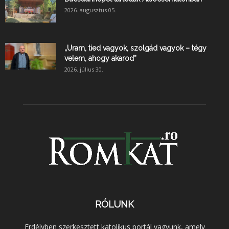
2026. augusztus 05.
„Uram, tied vagyok, szolgád vagyok – tégy
velem, ahogy akarod”
2026. július 30.
RÓLUNK
Erdélyben szerkesztett katolikus portál vagyunk, amely