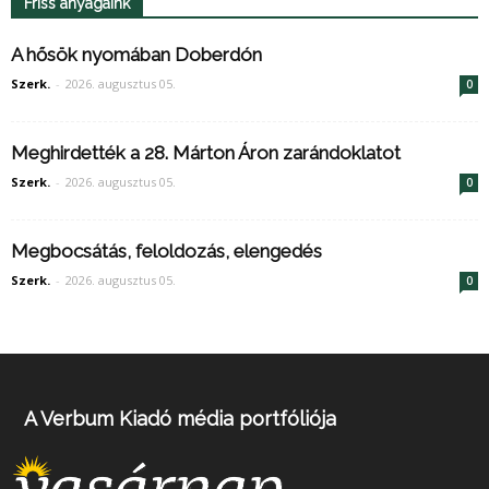
Friss anyagaink
A hősök nyomában Doberdón
Szerk.
-
2026. augusztus 05.
0
Meghirdették a 28. Márton Áron zarándoklatot
Szerk.
-
2026. augusztus 05.
0
Megbocsátás, feloldozás, elengedés
Szerk.
-
2026. augusztus 05.
0
A Verbum Kiadó média portfóliója