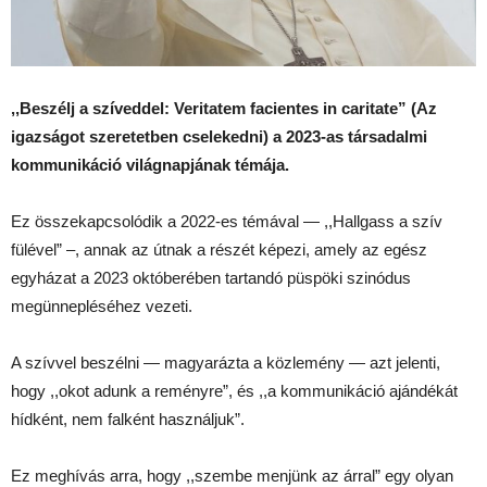
,,Beszélj a szíveddel: Veritatem facientes in caritate” (Az
igazságot szeretetben cselekedni) a 2023-as társadalmi
kommunikáció világnapjának témája.
Ez összekapcsolódik a 2022-es témával — ,,Hallgass a szív
fülével” –, annak az útnak a részét képezi, amely az egész
egyházat a 2023 októberében tartandó püspöki szinódus
megünnepléséhez vezeti.
A szívvel beszélni — magyarázta a közlemény — azt jelenti,
hogy ,,okot adunk a reményre”, és ,,a kommunikáció ajándékát
hídként, nem falként használjuk”.
Ez meghívás arra, hogy ,,szembe menjünk az árral” egy olyan