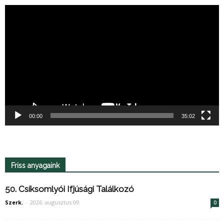
Videólejátszó
00:00
35:02
Friss anyagaink
50. Csíksomlyói Ifjúsági Találkozó
Szerk.
-
2026. augusztus 09.
0