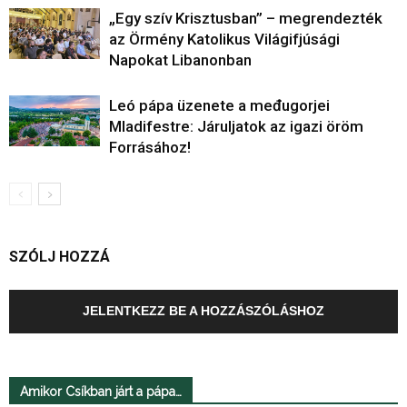
„Egy szív Krisztusban” – megrendezték
az Örmény Katolikus Világifjúsági
Napokat Libanonban
Leó pápa üzenete a međugorjei
Mladifestre: Járuljatok az igazi öröm
Forrásához!
SZÓLJ HOZZÁ
JELENTKEZZ BE A HOZZÁSZÓLÁSHOZ
Amikor Csíkban járt a pápa…