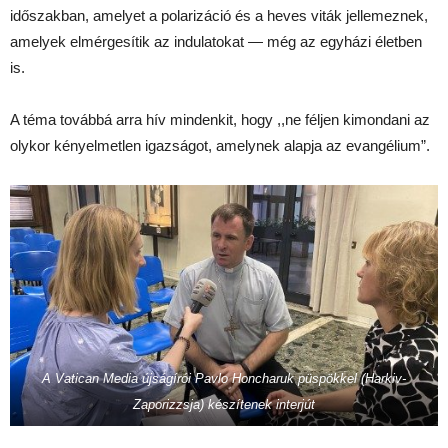
időszakban, amelyet a polarizáció és a heves viták jellemeznek,
amelyek elmérgesítik az indulatokat — még az egyházi életben
is.
A téma továbbá arra hív mindenkit, hogy ,,ne féljen kimondani az
olykor kényelmetlen igazságot, amelynek alapja az evangélium”.
A Vatican Media újságírói Pavlo Honcharuk püspökkel (Harkiv-
Zaporizzsja) készítenek interjút