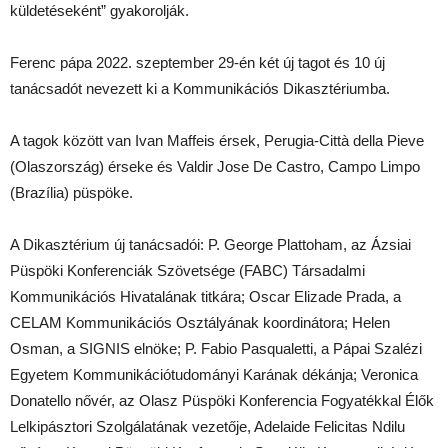
küldetéseként” gyakorolják.
Ferenc pápa 2022. szeptember 29-én két új tagot és 10 új
tanácsadót nevezett ki a Kommunikációs Dikasztériumba.
A tagok között van Ivan Maffeis érsek, Perugia-Città della Pieve
(Olaszország) érseke és Valdir Jose De Castro, Campo Limpo
(Brazília) püspöke.
A Dikasztérium új tanácsadói: P. George Plattoham, az Ázsiai
Püspöki Konferenciák Szövetsége (FABC) Társadalmi
Kommunikációs Hivatalának titkára; Oscar Elizade Prada, a
CELAM Kommunikációs Osztályának koordinátora; Helen
Osman, a SIGNIS elnöke; P. Fabio Pasqualetti, a Pápai Szalézi
Egyetem Kommunikációtudományi Karának dékánja; Veronica
Donatello nővér, az Olasz Püspöki Konferencia Fogyatékkal Élők
Lelkipásztori Szolgálatának vezetője, Adelaide Felicitas Ndilu