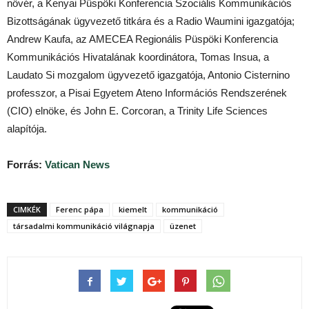
nővér, a Kenyai Püspöki Konferencia Szociális Kommunikációs
Bizottságának ügyvezető titkára és a Radio Waumini igazgatója;
Andrew Kaufa, az AMECEA Regionális Püspöki Konferencia
Kommunikációs Hivatalának koordinátora, Tomas Insua, a
Laudato Si mozgalom ügyvezető igazgatója, Antonio Cisternino
professzor, a Pisai Egyetem Ateno Információs Rendszerének
(CIO) elnöke, és John E. Corcoran, a Trinity Life Sciences
alapítója.
Forrás:
Vatican News
CIMKÉK
Ferenc pápa
kiemelt
kommunikáció
társadalmi kommunikáció világnapja
üzenet