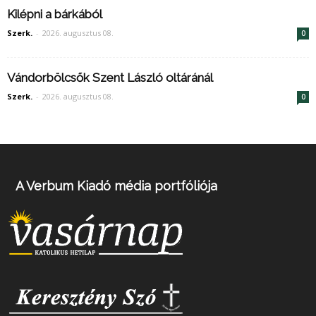
Kilépni a bárkából
Szerk.
-
2026. augusztus 08.
0
Vándorbölcsők Szent László oltáránál
Szerk.
-
2026. augusztus 08.
0
A Verbum Kiadó média portfóliója