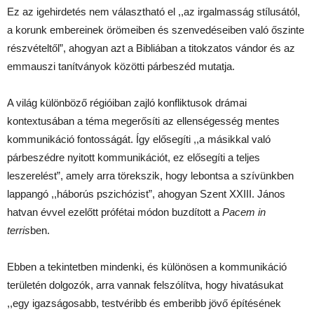
Ez az igehirdetés nem választható el ,,az irgalmasság stílusától,
a korunk embereinek örömeiben és szenvedéseiben való őszinte
részvételtől”, ahogyan azt a Bibliában a titokzatos vándor és az
emmauszi tanítványok közötti párbeszéd mutatja.
A világ különböző régióiban zajló konfliktusok drámai
kontextusában a téma megerősíti az ellenségesség mentes
kommunikáció fontosságát. Így elősegíti ,,a másikkal való
párbeszédre nyitott kommunikációt, ez elősegíti a teljes
leszerelést”, amely arra törekszik, hogy lebontsa a szívünkben
lappangó ,,háborús pszichózist”, ahogyan Szent XXIII. János
hatvan évvel ezelőtt prófétai módon buzdított a
Pacem in
terris
ben.
Ebben a tekintetben mindenki, és különösen a kommunikáció
területén dolgozók, arra vannak felszólítva, hogy hivatásukat
,,egy igazságosabb, testvéribb és emberibb jövő építésének