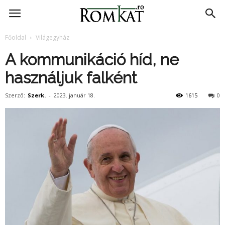
RomKat.ro
Főoldal
Világegyház
A kommunikáció híd, ne
használjuk falként
Szerző:
Szerk.
-
2023. január 18.
1615
0