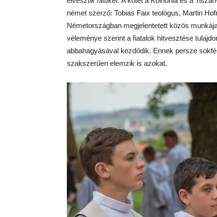
elvesztik hitüket
. A kötet a Koinónia és a Tisz
német szerző: Tobias Faix teológus, Martin Ho
Németországban megjelentetett közös munkája.
véleménye szerint a fiatalok hitvesztése tulaj
abbahagyásával kezdődik. Ennek persze sokféle o
szakszerűen elemzik is azokat.