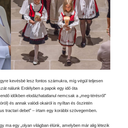
s egyre kevésbé lesz fontos számukra, míg végül teljesen
aszát nálunk Erdélyben a papok egy idő óta
zendő időkben elodázhatatlanul nemcsak a „meg-térésről”
ióról) és annak valódi okairól is nyíltan és őszintén
us tractari debet” – írtam egy korábbi szövegemben.
ogy ma egy „olyan világban élünk, amelyben már alig létezik