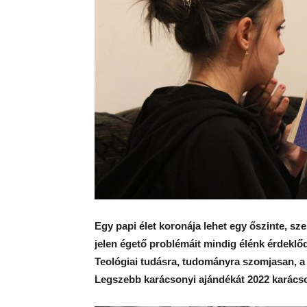
Egy papi élet koronája lehet egy őszinte, szer
jelen égető problémáit mindig élénk érdeklőd
Teológiai tudásra, tudományra szomjasan, a 
Legszebb karácsonyi ajándékát 2022 karácso