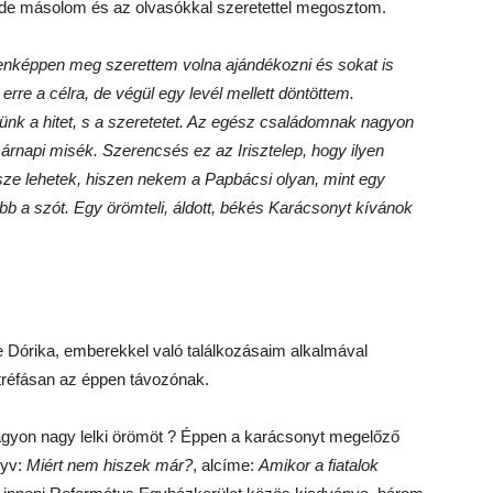
. Ide másolom és az olvasókkal szeretettel megosztom.
nképpen meg szerettem volna ajándékozni és sokat is
re a célra, de végül egy levél mellett döntöttem.
nnünk a hitet, s a szeretetet. Az egész családomnak nagyon
asárnapi misék. Szerencsés ez az Irisztelep, hogy ilyen
sze lehetek, hiszen nekem a Papbácsi olyan, mint egy
 a szót. Egy örömteli, áldott, békés Karácsonyt kívánok
e Dórika, emberekkel való találkozásaim alkalmával
réfásan az éppen távozónak.
agyon nagy lelki örömöt ? Éppen a karácsonyt megelőző
nyv:
Miért nem hiszek már?
, alcíme:
Amikor a fiatalok