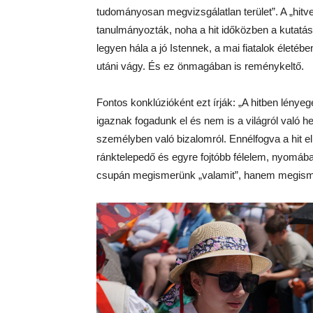
tudományosan megvizsgálatlan terület”. A „hit
tanulmányozták, noha a hit időközben a kutatás
legyen hála a jó Istennek, a mai fiatalok életében 
utáni vágy. És ez önmagában is reménykeltő.
Fontos konklúzióként ezt írják: „A hitben lénye
igaznak fogadunk el és nem is a világról való he
személyben való bizalomról. Ennélfogva a hit 
ránktelepedő és egyre fojtóbb félelem, nyomáb
csupán megismerünk „valamit”, hanem megisme