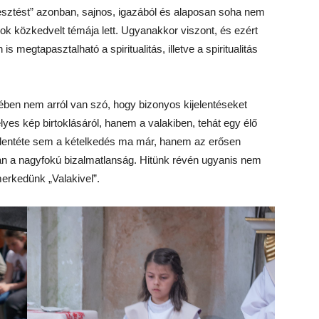
vesztést” azonban, sajnos, igazából és alaposan soha nem
ok közkedvelt témája lett. Ugyanakkor viszont, és ezért
is megtapasztalható a spiritualitás, illetve a spiritualitás
gében nem arról van szó, hogy bizonyos kijelentéseket
lyes kép birtoklásáról, hanem a valakiben, tehát egy élő
ellentéte sem a kételkedés ma már, hanem az erősen
an a nagyfokú bizalmatlanság. Hitünk révén ugyanis nem
rkedünk „Valakivel”.