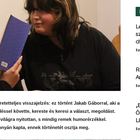
L
s
ci
Sz
R
A
Sz
etetteljes visszajelzés: ez történt Jakab Gáborral, aki a
„
éssel követte, kereste és keresi a választ, megoldást.
Ö
világra nyitottan, s mindig remek humorérzékkel.
L
nyán kapta, ennek történetét osztja meg.
Sz