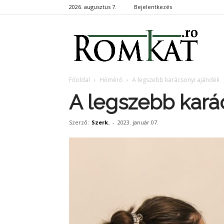
2026. augusztus 7.
Bejelentkezés
RomKa
Főoldal
Hőmérő
A legszebb karácsonyi ajándék
A legszebb kará
Szerző:
Szerk.
-
2023. január 07.