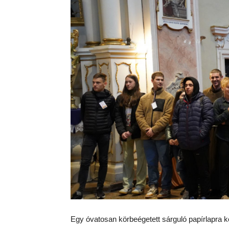
Egy óvatosan körbeégetett sárguló papírlapra ké