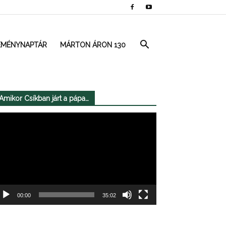
EMÉNYNAPTÁR
MÁRTON ÁRON 130
Amikor Csíkban járt a pápa…
deólejátszó
00:00
35:02