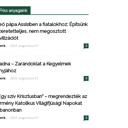
Friss anyagaink
eó pápa Assisiben a fiatalokhoz: Építsünk
zeretetteljes, nem megosztott
vilizációt
erk.
-
2026. augusztus 07.
0
adna – Zarándoklat a Kegyelmek
nyjához
erk.
-
2026. augusztus 07.
0
Egy szív Krisztusban” – megrendezték az
rmény Katolikus Világifjúsági Napokat
ibanonban
erk.
-
2026. augusztus 07.
0