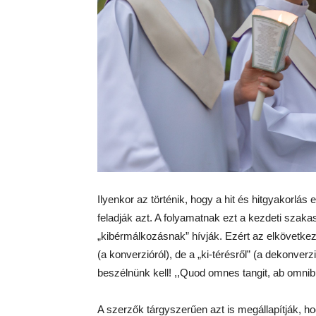
Ilyenkor az történik, hogy a hit és hitgyakorlá
feladják azt. A folyamatnak ezt a kezdeti szak
„kibérmálkozásnak” hívják. Ezért az elkövetke
(a konverzióról), de a „ki-térésről” (a dekonverz
beszélnünk kell! ,,Quod omnes tangit, ab omnib
A szerzők tárgyszerűen azt is megállapítják, h