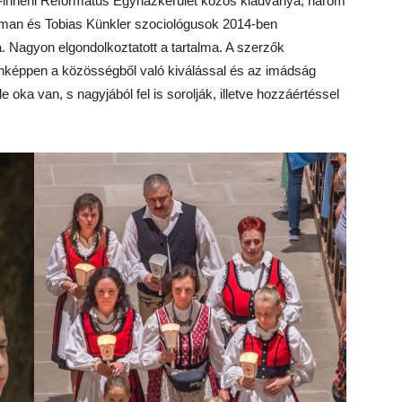
án-inneni Református Egyházkerület közös kiadványa, három
fman és Tobias Künkler szociológusok 2014-ben
 Nagyon elgondolkoztatott a tartalma. A szerzők
donképpen a közösségből való kiválással és az imádság
ka van, s nagyjából fel is sorolják, illetve hozzáértéssel