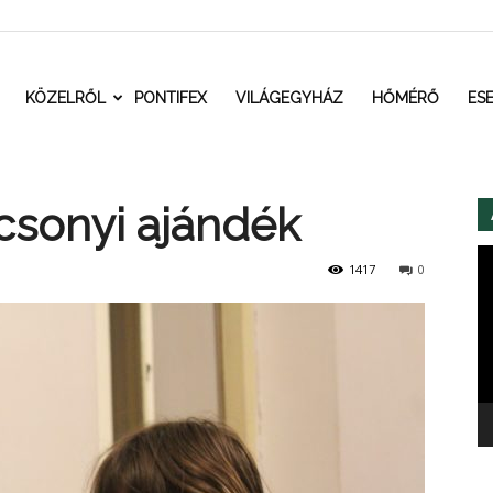
t.ro
KÖZELRŐL
PONTIFEX
VILÁGEGYHÁZ
HŐMÉRŐ
ES
csonyi ajándék
Vi
1417
0