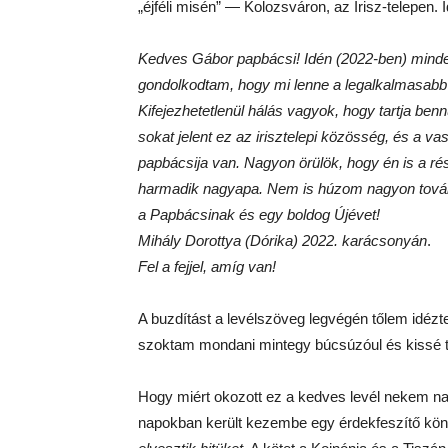
„éjféli misén” — Kolozsváron, az Irisz-telepen
Kedves Gábor papbácsi! Idén (2022-ben) minde
gondolkodtam, hogy mi lenne a legalkalmasabb er
Kifejezhetetlenül hálás vagyok, hogy tartja be
sokat jelent ez az irisztelepi közösség, és a v
papbácsija van. Nagyon örülök, hogy én is a ré
harmadik nagyapa. Nem is húzom nagyon tovább
a Papbácsinak és egy boldog Újévet!
Mihály Dorottya (Dórika) 2022. karácsonyán
.
Fel a fejjel, amíg van!
A buzdítást a levélszöveg legvégén tőlem idézt
szoktam mondani mintegy búcsúzóul és kissé t
Hogy miért okozott ez a kedves levél nekem n
napokban került kezembe egy érdekfeszítő kö