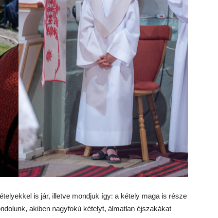
telyekkel is jár, illetve mondjuk így: a kétely maga is része
gondolunk, akiben nagyfokú kételyt, álmatlan éjszakákat