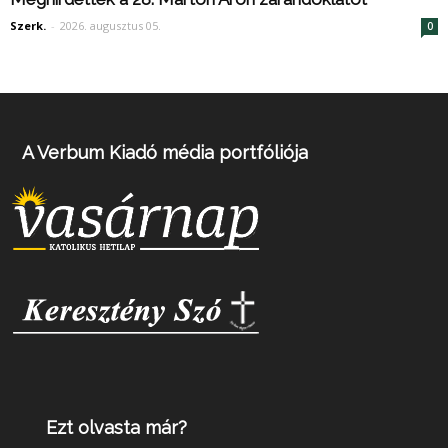
Szerk.
-
2026. augusztus 05.
0
A Verbum Kiadó média portfóliója
Ezt olvasta már?