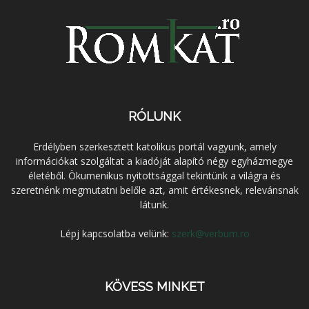
RÓLUNK
Erdélyben szerkesztett katolikus portál vagyunk, amely
információkat szolgáltat a kiadóját alapító négy egyházmegye
életéből. Ökumenikus nyitottsággal tekintünk a világra és
szeretnénk megmutatni belőle azt, amit értékesnek, relevánsnak
látunk.
Lépj kapcsolatba velünk:
szerk@verbum.ro
KÖVESS MINKET