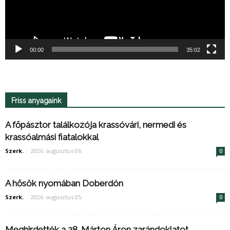
00:00
35:02
Friss anyagaink
A főpásztor találkozója krassóvári, nermedi és
krassóalmási fiatalokkal
Szerk.
-
2026. augusztus 06.
0
A hősök nyomában Doberdón
Szerk.
-
2026. augusztus 05.
0
Meghirdették a 28. Márton Áron zarándoklatot