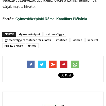
végezte. A szervezők úgy ígérik, jövőre a komjáti templomba
várják majd a híveket.
Forrás:
Gyimesközéploki Római Katolikus Plébánia
CIMKÉK
Gyimesközéplok
gyimesvölgye
gyimesvölgyi rózsafüzér társulatok
imatized
kiemelt
közelről
Krisztus Király
ünnep