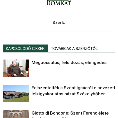
Szerk.
KAPCSOLÓDÓ CIKKEK
TOVÁBBIAK A SZERZŐTŐL
Megbocsátás, feloldozás, elengedés
Felszentelték a Szent Ignácról elnevezett
lelkigyakorlatos házat Székelybőben
Giotto di Bondone: Szent Ferenc élete