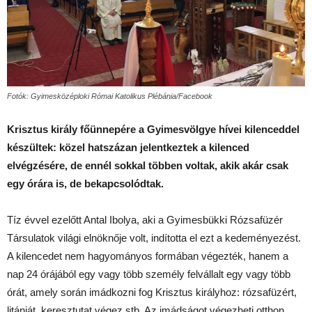
Fotók: Gyimesközéploki Római Katolikus Plébánia/Facebook
Krisztus király főünnepére a Gyimesvölgye hívei kilenceddel
készültek: közel hatszázan jelentkeztek a kilenced
elvégzésére, de ennél sokkal többen voltak, akik akár csak
egy órára is, de bekapcsolódtak.
Tíz évvel ezelőtt Antal Ibolya, aki a Gyimesbükki Rózsafüzér
Társulatok világi elnöknője volt, indította el ezt a kedeményezést.
A kilencedet nem hagyományos formában végezték, hanem a
nap 24 órájából egy vagy több személy felvállalt egy vagy több
órát, amely során imádkozni fog Krisztus királyhoz: rózsafüzért,
litániát, keresztutat végez stb. Az imádságot végezheti otthon