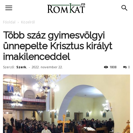
RomKat.ro
Főoldal
Közelről
Több száz gyimesvölgyi
ünnepelte Krisztus királyt
imakilenceddel
Szerző:
Szerk.
-
2022. november 22.
1808
0