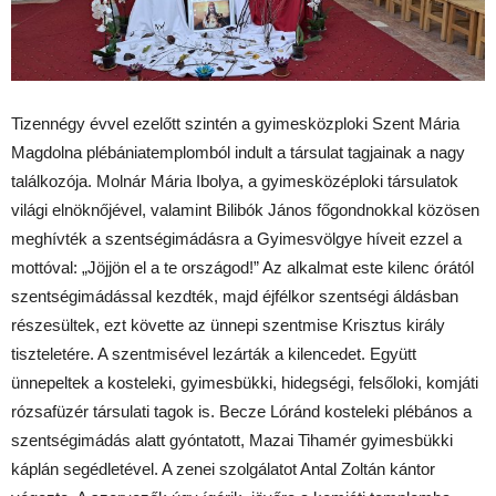
Tizennégy évvel ezelőtt szintén a gyimesközploki Szent Mária
Magdolna plébániatemplomból indult a társulat tagjainak a nagy
találkozója. Molnár Mária Ibolya, a gyimesközéploki társulatok
világi elnöknőjével, valamint Bilibók János főgondnokkal közösen
meghívték a szentségimádásra a Gyimesvölgye híveit ezzel a
mottóval: „Jöjjön el a te országod!” Az alkalmat este kilenc órától
szentségimádással kezdték, majd éjfélkor szentségi áldásban
részesültek, ezt követte az ünnepi szentmise Krisztus király
tiszteletére. A szentmisével lezárták a kilencedet. Együtt
ünnepeltek a kosteleki, gyimesbükki, hidegségi, felsőloki, komjáti
rózsafüzér társulati tagok is. Becze Lóránd kosteleki plébános a
szentségimádás alatt gyóntatott, Mazai Tihamér gyimesbükki
káplán segédletével. A zenei szolgálatot Antal Zoltán kántor