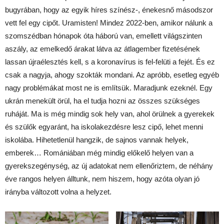
bugyrában, hogy az egyik híres színész-, énekesnő másodszor
vett fel egy cipőt. Uramisten! Mindez 2022-ben, amikor nálunk a
szomszédban hónapok óta háború van, emellett világszinten
aszály, az emelkedő árakat látva az átlagember fizetésének
lassan újraélesztés kell, s a koronavírus is fel-felüti a fejét. És ez
csak a nagyja, ahogy szokták mondani. Az apróbb, esetleg egyéb
nagy problémákat most ne is említsük. Maradjunk ezeknél. Egy
ukrán menekült örül, ha el tudja hozni az összes szükséges
ruháját. Ma is még mindig sok hely van, ahol örülnek a gyerekek
és szülők egyaránt, ha iskolakezdésre lesz cipő, lehet menni
iskolába. Hihetetlenül hangzik, de sajnos vannak helyek,
emberek… Romániában még mindig előkelő helyen van a
gyerekszegénység, az új adatokat nem ellenőriztem, de néhány
éve rangos helyen álltunk, nem hiszem, hogy azóta olyan jó
irányba változott volna a helyzet.