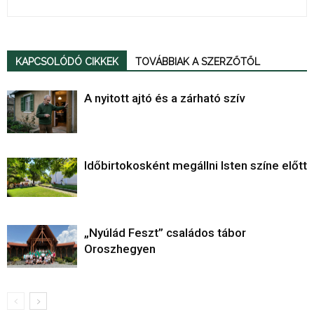
KAPCSOLÓDÓ CIKKEK
TOVÁBBIAK A SZERZŐTŐL
A nyitott ajtó és a zárható szív
Időbirtokosként megállni Isten színe előtt
„Nyúlád Feszt” családos tábor
Oroszhegyen