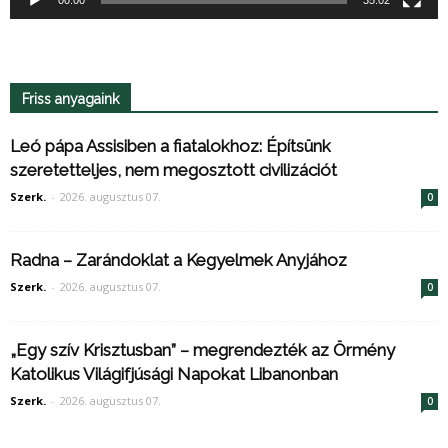
00:00
35:02
Friss anyagaink
Leó pápa Assisiben a fiatalokhoz: Építsünk
szeretetteljes, nem megosztott civilizációt
Szerk.
-
2026. augusztus 07.
0
Radna – Zarándoklat a Kegyelmek Anyjához
Szerk.
-
2026. augusztus 07.
0
„Egy szív Krisztusban” – megrendezték az Örmény
Katolikus Világifjúsági Napokat Libanonban
Szerk.
-
2026. augusztus 07.
0