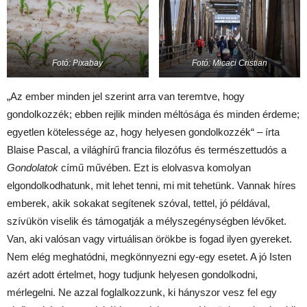
Fotó: Pixabay
Fotó: Micaci Cristian
„Az ember minden jel szerint arra van teremtve, hogy
gondolkozzék; ebben rejlik minden méltósága és minden érdeme;
egyetlen kötelessége az, hogy helyesen gondolkozzék“ – írta
Blaise Pascal, a világhírű francia filozófus és természettudós a
Gondolatok
című művében. Ezt is elolvasva komolyan
elgondolkodhatunk, mit lehet tenni, mi mit tehetünk. Vannak híres
emberek, akik sokakat segítenek szóval, tettel, jó példával,
szívükön viselik és támogatják a mélyszegénységben lévőket.
Van, aki valósan vagy virtuálisan örökbe is fogad ilyen gyereket.
Nem elég meghatódni, megkönnyezni egy-egy esetet. A jó Isten
azért adott értelmet, hogy tudjunk helyesen gondolkodni,
mérlegelni. Ne azzal foglalkozzunk, ki hányszor vesz fel egy