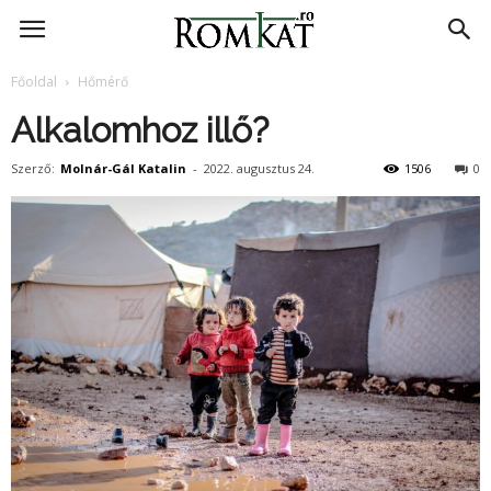
RomKat.ro
Főoldal
Hőmérő
Alkalomhoz illő?
Szerző:
Molnár-Gál Katalin
-
2022. augusztus 24.
1506
0