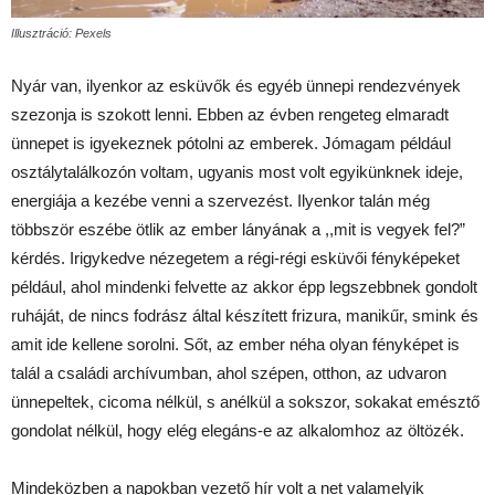
Illusztráció: Pexels
Nyár van, ilyenkor az esküvők és egyéb ünnepi rendezvények
szezonja is szokott lenni. Ebben az évben rengeteg elmaradt
ünnepet is igyekeznek pótolni az emberek. Jómagam például
osztálytalálkozón voltam, ugyanis most volt egyikünknek ideje,
energiája a kezébe venni a szervezést. Ilyenkor talán még
többször eszébe ötlik az ember lányának a ,,mit is vegyek fel?”
kérdés. Irigykedve nézegetem a régi-régi esküvői fényképeket
például, ahol mindenki felvette az akkor épp legszebbnek gondolt
ruháját, de nincs fodrász által készített frizura, manikűr, smink és
amit ide kellene sorolni. Sőt, az ember néha olyan fényképet is
talál a családi archívumban, ahol szépen, otthon, az udvaron
ünnepeltek, cicoma nélkül, s anélkül a sokszor, sokakat emésztő
gondolat nélkül, hogy elég elegáns-e az alkalomhoz az öltözék.
Mindeközben a napokban vezető hír volt a net valamelyik