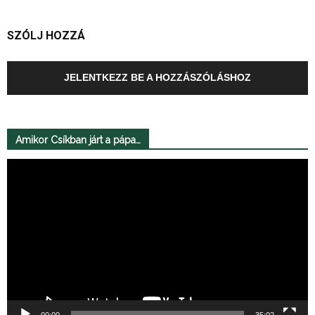
SZÓLJ HOZZÁ
JELENTKEZZ BE A HOZZÁSZÓLÁSHOZ
Amikor Csíkban járt a pápa…
Videólejátszó