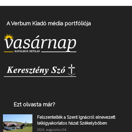
A Verbum Kiadó média portfóliója
Ezt olvasta már?
Felszentelték a Szent Ignácról elnevezett
lelkigyakorlatos házat Székelybőben
2026. augusztus 04.