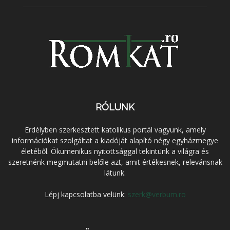
RÓLUNK
Erdélyben szerkesztett katolikus portál vagyunk, amely
információkat szolgáltat a kiadóját alapító négy egyházmegye
életéből. Ökumenikus nyitottsággal tekintünk a világra és
szeretnénk megmutatni belőle azt, amit értékesnek, relevánsnak
látunk.
Lépj kapcsolatba velünk:
szerk@verbum.ro