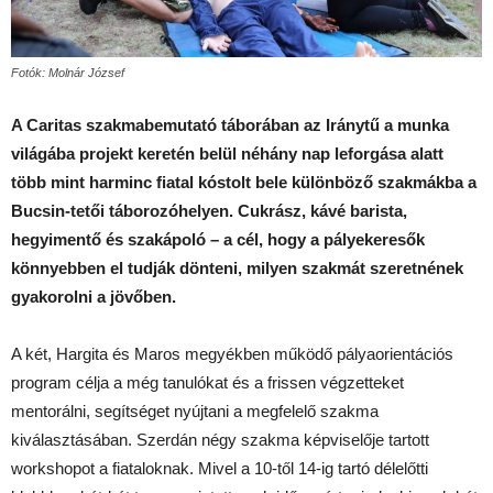
Fotók: Molnár József
A Caritas szakmabemutató táborában az Iránytű a munka
világába projekt keretén belül néhány nap leforgása alatt
több mint harminc fiatal kóstolt bele különböző szakmákba a
Bucsin-tetői táborozóhelyen. Cukrász, kávé barista,
hegyimentő és szakápoló – a cél, hogy a pályekeresők
könnyebben el tudják dönteni, milyen szakmát szeretnének
gyakorolni a jövőben.
A két, Hargita és Maros megyékben működő pályaorientációs
program célja a még tanulókat és a frissen végzetteket
mentorálni, segítséget nyújtani a megfelelő szakma
kiválasztásában. Szerdán négy szakma képviselője tartott
workshopot a fiataloknak. Mivel a 10-től 14-ig tartó délelőtti