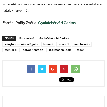
kozmetikus-manikűröse a szépítkezés szakmájára irányította a
fiatalok figyelmét.
Forrás: Pálffy Zsófia,
Gyulafehérvári Caritas
CIMKÉK
Bucsin-tető
Gyulafehérvári Caritas
iránytű a munka világába
kiemelt
közelről
mentorálás
mentorok
pályaorientáció
szakmabemutató
tábor