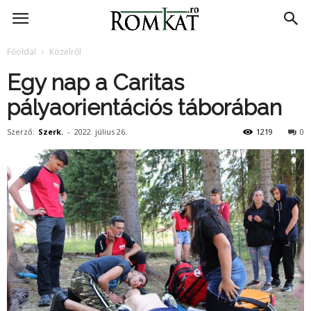
RomKat.ro
Főoldal
Közelről
Egy nap a Caritas
pályaorientációs táborában
Szerző:
Szerk.
-
2022. július 26.
1219
0