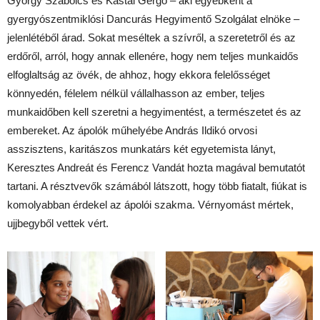
György Szabolcs és Kastal Gergő – aki egyébként a
gyergyószentmiklósi Dancurás Hegyimentő Szolgálat elnöke –
jelenlétéből árad. Sokat meséltek a szívről, a szeretetről és az
erdőről, arról, hogy annak ellenére, hogy nem teljes munkaidős
elfoglaltság az övék, de ahhoz, hogy ekkora felelősséget
könnyedén, félelem nélkül vállalhasson az ember, teljes
munkaidőben kell szeretni a hegyimentést, a természetet és az
embereket. Az ápolók műhelyébe András Ildikó orvosi
asszisztens, karitászos munkatárs két egyetemista lányt,
Keresztes Andreát és Ferencz Vandát hozta magával bemutatót
tartani. A résztvevők számából látszott, hogy több fiatalt, fiúkat is
komolyabban érdekel az ápolói szakma. Vérnyomást mértek,
ujjbegyből vettek vért.