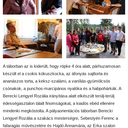
A táborban az is kiderült, hogy röpke 4 óra alatt, párhuzamosan
készült el a csokis kókuszkocka, az áfonyás sajttorta és
ananászos torta, a keksz-szalámi, a vaníliás-gyümölcsös
csónakok, a punchos-marcipános nyalóka és a habpohárkák. A
Berecki Lengyel Rozália irányítása alatt elkészült terülj-terülj
édességasztalon tálalt finomságokat, a kiadós ebéd ellenére
mindenki megkóstolta. A pályaorientációs táborban Berecki
Lengyel Rozália a szakács mesterségre, Sebestyén Ferenc a
fafaragás művészetére és Hajdó Annamária, az Erka szalon