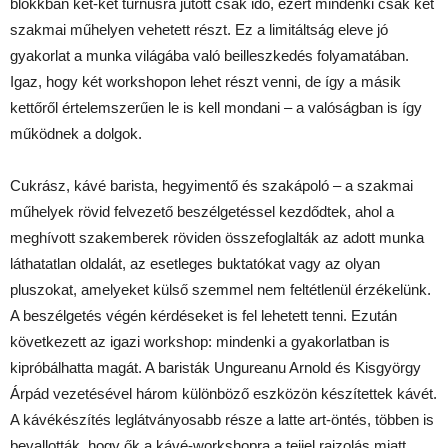
blokkban két-két turnusra jutott csak idő, ezért mindenki csak két
szakmai műhelyen vehetett részt. Ez a limitáltság eleve jó
gyakorlat a munka világába való beilleszkedés folyamatában.
Igaz, hogy két workshopon lehet részt venni, de így a másik
kettőről értelemszerűen le is kell mondani – a valóságban is így
működnek a dolgok.
Cukrász, kávé barista, hegyimentő és szakápoló – a szakmai
műhelyek rövid felvezető beszélgetéssel kezdődtek, ahol a
meghívott szakemberek röviden összefoglalták az adott munka
láthatatlan oldalát, az esetleges buktatókat vagy az olyan
pluszokat, amelyeket külső szemmel nem feltétlenül érzékelünk.
A beszélgetés végén kérdéseket is fel lehetett tenni. Ezután
következett az igazi workshop: mindenki a gyakorlatban is
kipróbálhatta magát. A baristák Ungureanu Arnold és Kisgyörgy
Árpád vezetésével három különböző eszközön készítettek kávét.
A kávékészítés leglátványosabb része a latte art-öntés, többen is
bevallották, hogy ők a kávé-workshopra a tejjel rajzolás miatt