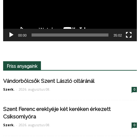
00:00
35:02
Friss anyagaink
Vándorbölcsők Szent László oltáránál
Szerk.
-
2026. augusztus 08.
0
Szent Ferenc ereklyéje két keréken érkezett
Csíksomlyóra
Szerk.
-
2026. augusztus 08.
0