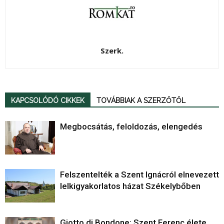
Szerk.
KAPCSOLÓDÓ CIKKEK
TOVÁBBIAK A SZERZŐTŐL
Megbocsátás, feloldozás, elengedés
Felszentelték a Szent Ignácról elnevezett
lelkigyakorlatos házat Székelybőben
Giotto di Bondone: Szent Ferenc élete