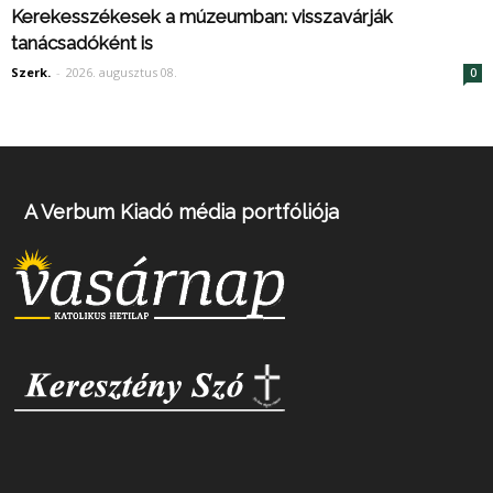
Kerekesszékesek a múzeumban: visszavárják
tanácsadóként is
Szerk.
-
2026. augusztus 08.
0
A Verbum Kiadó média portfóliója