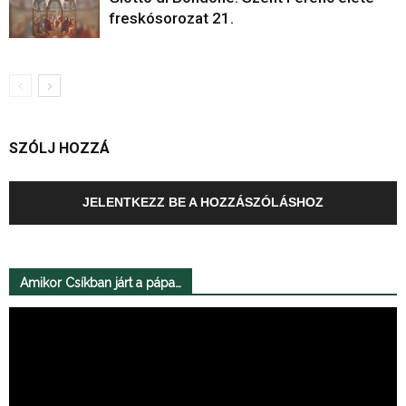
freskósorozat 21.
SZÓLJ HOZZÁ
JELENTKEZZ BE A HOZZÁSZÓLÁSHOZ
Amikor Csíkban járt a pápa…
Videólejátszó