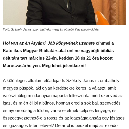
Fotó: Székely János szombathelyi megyés püspök Facebook-oldala
Hol van az én Atyám? Jób könyvének üzenete
címmel a
Katolikus Magyar Bibliatársulat online nagyböjti bibliás
délutánt tart március 22-én, kedden 18 és 21 óra között
Marosvásárhelyen. Még lehet jelentkezni!
A különleges alkalom előadója dr. Székely János szombathelyi
megyés püspök, aki olyan kérdésekre keresi a választ, amit
valószínűleg mindannyian naponta felteszünk: miért szenved az
igaz, és miért él jól a bűnös, honnan ered a sok baj, szenvedés
és nyomorúság a földön, van-e ezeknek célja és lényege, és
összeegyeztethető-e a rossz és az igazságtalanság egy jóságos
és igazságos Isten létével? De arról is beszél majd az előadó,