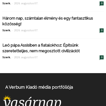
Szerk.
-
2026. augusztus 07.
0
Három nap, számtalan élmény és egy fantasztikus
közösség!
Szerk.
-
2026. augusztus 07.
0
Leó pápa Assisiben a fiatalokhoz: Építsünk
szeretetteljes, nem megosztott civilizációt
Szerk.
-
2026. augusztus 07.
0
A Verbum Kiadó média portfóliója