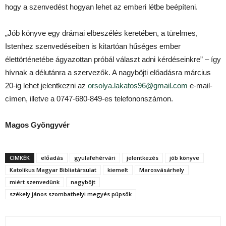
hogy a szenvedést hogyan lehet az emberi létbe beépíteni.
„Jób könyve egy drámai elbeszélés keretében, a türelmes,
Istenhez szenvedéseiben is kitartóan hűséges ember
élettörténetébe ágyazottan próbál választ adni kérdéseinkre” – így
hívnak a délutánra a szervezők. A nagyböjti előadásra március
20-ig lehet jelentkezni az
orsolya.lakatos96@gmail.com
e-mail-
címen, illetve a 0747-680-849-es telefononszámon.
Magos Gyöngyvér
CIMKÉK
előadás
gyulafehérvári
jelentkezés
jób könyve
Katolikus Magyar Bibliatársulat
kiemelt
Marosvásárhely
miért szenvedünk
nagyböjt
székely jános szombathelyi megyés püpsök