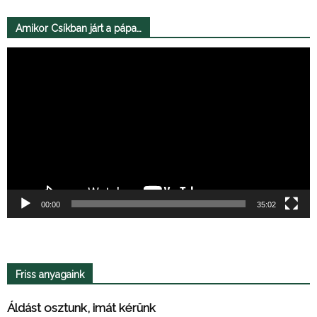
Amikor Csíkban járt a pápa…
Videólejátszó
00:00
35:02
Friss anyagaink
Áldást osztunk, imát kérünk