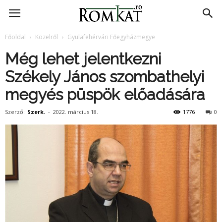
RomKat.ro
Főoldal
Közelről
Gyulafehérvári Főegyházmegye
Még lehet jelentkezni
Székely János szombathelyi
megyés püspök előadására
Szerző:
Szerk.
-
2022. március 18.
1776
0