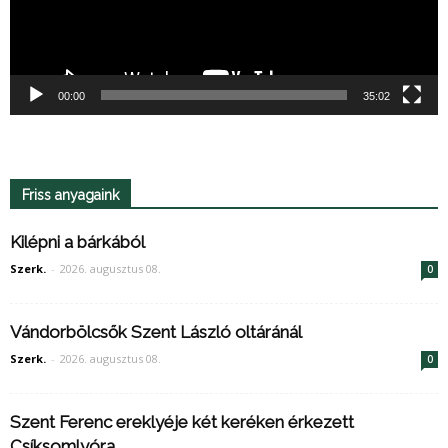
00:00
35:02
Friss anyagaink
Kilépni a bárkából
Szerk.
-
2026. augusztus 08.
0
Vándorbölcsők Szent László oltáránál
Szerk.
-
2026. augusztus 08.
0
Szent Ferenc ereklyéje két keréken érkezett
Csíksomlyóra