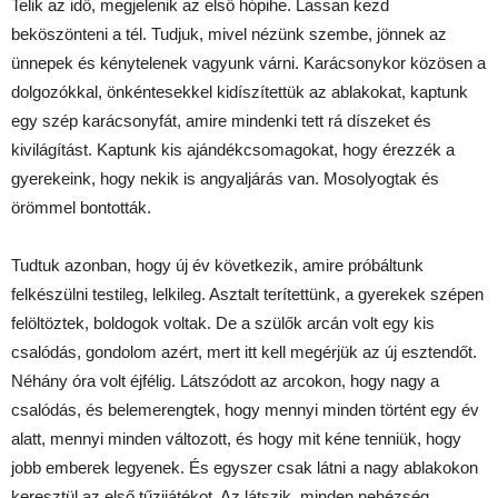
Telik az idő, megjelenik az első hópihe. Lassan kezd
beköszönteni a tél. Tudjuk, mivel nézünk szembe, jönnek az
ünnepek és kénytelenek vagyunk várni. Karácsonykor közösen a
dolgozókkal, önkéntesekkel kidíszítettük az ablakokat, kaptunk
egy szép karácsonyfát, amire mindenki tett rá díszeket és
kivilágítást. Kaptunk kis ajándékcsomagokat, hogy érezzék a
gyerekeink, hogy nekik is angyaljárás van. Mosolyogtak és
örömmel bontották.
Tudtuk azonban, hogy új év következik, amire próbáltunk
felkészülni testileg, lelkileg. Asztalt terítettünk, a gyerekek szépen
felöltöztek, boldogok voltak. De a szülők arcán volt egy kis
csalódás, gondolom azért, mert itt kell megérjük az új esztendőt.
Néhány óra volt éjfélig. Látszódott az arcokon, hogy nagy a
csalódás, és belemerengtek, hogy mennyi minden történt egy év
alatt, mennyi minden változott, és hogy mit kéne tenniük, hogy
jobb emberek legyenek. És egyszer csak látni a nagy ablakokon
keresztül az első tűzijátékot. Az látszik, minden nehézség