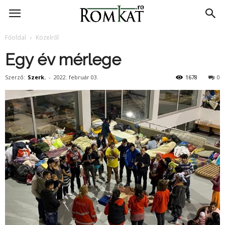
RomKat.ro
Főoldal
Közelről
Egy év mérlege
Szerző:
Szerk.
-
2022. február 03.
1678
0