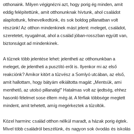
otthonaink. Milyen végignézni azt, hogy porig ég minden, amit
eddig felépítettünk, amit otthonunknak hívtunk, ahol családot
alapítottunk, felnevelkedtünk, és sok boldog pillanatban volt
részünk! Az otthon mindenkinek mást jelent: meleget, családot,
szeretetet, nyugalmat, ahol a család jóban-rosszban együtt van,
biztonságot ad mindenkinek.
A tűznek több jelentése lehet: jelentheti az otthonunkban a
meleget, de jelentheti a pusztító erőt is. Ilyenkor mi az első
reakciónk? Amikor kitört a tűzvész a Somlyó utcában, az első,
amit hallottam, hogy bátyám elkiáltotta magát: „Mentsük, ami
menthető, az utolsó pillanatig!” Hatalmas volt az ijedtség, ehhez
hasonló félelmet sose éltem még át. A férfiak többsége megtett
mindent, amit tehetett, amíg megérkeztek a tűzoltók.
Közel harminc család otthon nélkül maradt, a házak porig égtek.
Mivel több családról beszélünk, és nagyon sok óvodás és iskolás