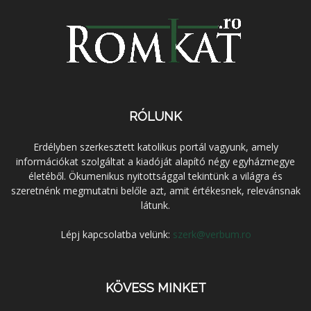
RÓLUNK
Erdélyben szerkesztett katolikus portál vagyunk, amely
információkat szolgáltat a kiadóját alapító négy egyházmegye
életéből. Ökumenikus nyitottsággal tekintünk a világra és
szeretnénk megmutatni belőle azt, amit értékesnek, relevánsnak
látunk.
Lépj kapcsolatba velünk:
szerk@verbum.ro
KÖVESS MINKET