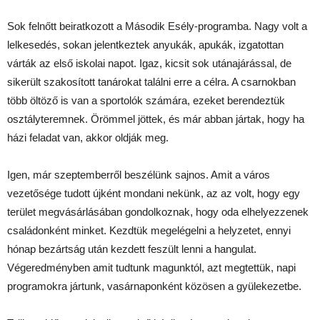
Sok felnőtt beiratkozott a Második Esély-programba. Nagy volt a
lelkesedés, sokan jelentkeztek anyukák, apukák, izgatottan
várták az első iskolai napot. Igaz, kicsit sok utánajárással, de
sikerült szakosított tanárokat találni erre a célra. A csarnokban
több öltöző is van a sportolók számára, ezeket berendeztük
osztályteremnek. Örömmel jöttek, és már abban jártak, hogy ha
házi feladat van, akkor oldják meg.
Igen, már szeptemberről beszélünk sajnos. Amit a város
vezetősége tudott újként mondani nekünk, az az volt, hogy egy
terület megvásárlásában gondolkoznak, hogy oda elhelyezzenek
családonként minket. Kezdtük megelégelni a helyzetet, ennyi
hónap bezártság után kezdett feszült lenni a hangulat.
Végeredményben amit tudtunk magunktól, azt megtettük, napi
programokra jártunk, vasárnaponként közösen a gyülekezetbe.