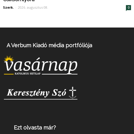
Szerk.
-
2026. augusztus 08.
0
A Verbum Kiadó média portfóliója
Ezt olvasta már?