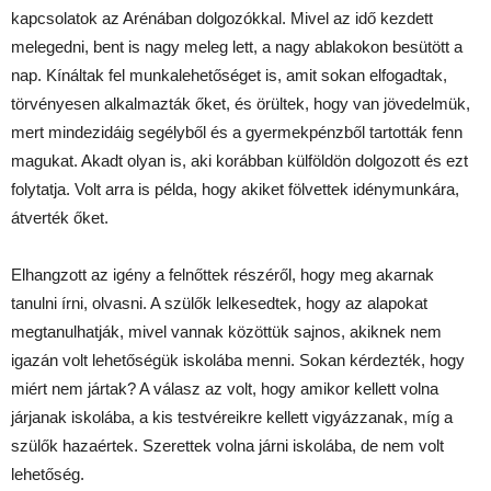
kapcsolatok az Arénában dolgozókkal. Mivel az idő kezdett
melegedni, bent is nagy meleg lett, a nagy ablakokon besütött a
nap. Kínáltak fel munkalehetőséget is, amit sokan elfogadtak,
törvényesen alkalmazták őket, és örültek, hogy van jövedelmük,
mert mindezidáig segélyből és a gyermekpénzből tartották fenn
magukat. Akadt olyan is, aki korábban külföldön dolgozott és ezt
folytatja. Volt arra is példa, hogy akiket fölvettek idénymunkára,
átverték őket.
Elhangzott az igény a felnőttek részéről, hogy meg akarnak
tanulni írni, olvasni. A szülők lelkesedtek, hogy az alapokat
megtanulhatják, mivel vannak közöttük sajnos, akiknek nem
igazán volt lehetőségük iskolába menni. Sokan kérdezték, hogy
miért nem jártak? A válasz az volt, hogy amikor kellett volna
járjanak iskolába, a kis testvéreikre kellett vigyázzanak, míg a
szülők hazaértek. Szerettek volna járni iskolába, de nem volt
lehetőség.