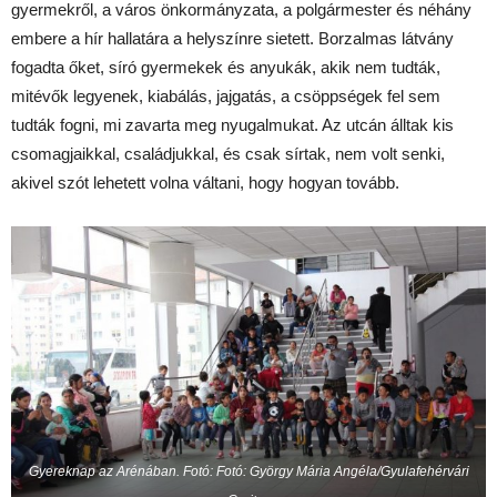
gyermekről, a város önkormányzata, a polgármester és néhány
embere a hír hallatára a helyszínre sietett. Borzalmas látvány
fogadta őket, síró gyermekek és anyukák, akik nem tudták,
mitévők legyenek, kiabálás, jajgatás, a csöppségek fel sem
tudták fogni, mi zavarta meg nyugalmukat. Az utcán álltak kis
csomagjaikkal, családjukkal, és csak sírtak, nem volt senki,
akivel szót lehetett volna váltani, hogy hogyan tovább.
Gyereknap az Arénában. Fotó:
Fotó: György Mária Angéla
/Gyulafehérvári