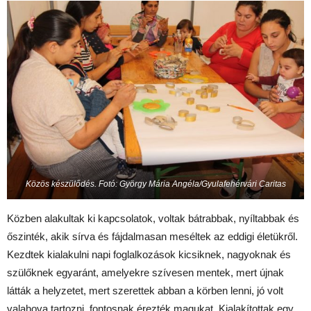
Közös készülődés. Fotó: György Mária Angéla/Gyulafehérvári Caritas
Közben alakultak ki kapcsolatok, voltak bátrabbak, nyíltabbak és
őszinték, akik sírva és fájdalmasan meséltek az eddigi életükről.
Kezdtek kialakulni napi foglalkozások kicsiknek, nagyoknak és
szülőknek egyaránt, amelyekre szívesen mentek, mert újnak
látták a helyzetet, mert szerettek abban a körben lenni, jó volt
valahova tartozni, fontosnak érezték magukat. Kialakítottak egy