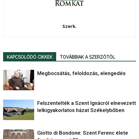
Szerk.
KAPCSOLÓDÓ CIKKEK
TOVÁBBIAK A SZERZŐTŐL
Megbocsátás, feloldozás, elengedés
Felszentelték a Szent Ignácról elnevezett
lelkigyakorlatos házat Székelybőben
Giotto di Bondone: Szent Ferenc élete