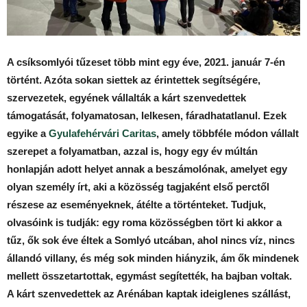
A csíksomlyói tűzeset több mint egy éve, 2021. január 7-én
történt. Azóta sokan siettek az érintettek segítségére,
szervezetek, egyének vállalták a kárt szenvedettek
támogatását, folyamatosan, lelkesen, fáradhatatlanul. Ezek
egyike a
Gyulafehérvári Caritas
, amely többféle módon vállalt
szerepet a folyamatban, azzal is, hogy egy év múltán
honlapján adott helyet annak a beszámolónak, amelyet egy
olyan személy írt, aki a közösség tagjaként első perctől
részese az eseményeknek, átélte a történteket. Tudjuk,
olvasóink is tudják: egy roma közösségben tört ki akkor a
tűz, ők sok éve éltek a Somlyó utcában, ahol nincs víz, nincs
állandó villany, és még sok minden hiányzik, ám ők mindenek
mellett összetartottak, egymást segítették, ha bajban voltak.
A kárt szenvedettek az Arénában kaptak ideiglenes szállást,