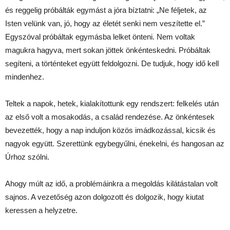
és reggelig próbálták egymást a jóra bíztatni: „Ne féljetek, az
Isten velünk van, jó, hogy az életét senki nem veszítette el.”
Egyszóval próbáltak egymásba lelket önteni. Nem voltak
magukra hagyva, mert sokan jöttek önkénteskedni. Próbáltak
segíteni, a történteket együtt feldolgozni. De tudjuk, hogy idő kell
mindenhez.
Teltek a napok, hetek, kialakítottunk egy rendszert: felkelés után
az első volt a mosakodás, a család rendezése. Az önkéntesek
bevezették, hogy a nap induljon közös imádkozással, kicsik és
nagyok együtt. Szerettünk egybegyűlni, énekelni, és hangosan az
Úrhoz szólni.
Ahogy múlt az idő, a problémáinkra a megoldás kilátástalan volt
sajnos. A vezetőség azon dolgozott és dolgozik, hogy kiutat
keressen a helyzetre.