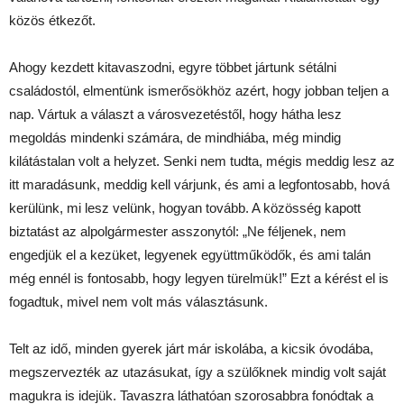
közös étkezőt.
Ahogy kezdett kitavaszodni, egyre többet jártunk sétálni
családostól, elmentünk ismerősökhöz azért, hogy jobban teljen a
nap. Vártuk a választ a városvezetéstől, hogy hátha lesz
megoldás mindenki számára, de mindhiába, még mindig
kilátástalan volt a helyzet. Senki nem tudta, mégis meddig lesz az
itt maradásunk, meddig kell várjunk, és ami a legfontosabb, hová
kerülünk, mi lesz velünk, hogyan tovább. A közösség kapott
biztatást az alpolgármester asszonytól: „Ne féljenek, nem
engedjük el a kezüket, legyenek együttműködők, és ami talán
még ennél is fontosabb, hogy legyen türelmük!” Ezt a kérést el is
fogadtuk, mivel nem volt más választásunk.
Telt az idő, minden gyerek járt már iskolába, a kicsik óvodába,
megszervezték az utazásukat, így a szülőknek mindig volt saját
magukra is idejük. Tavaszra láthatóan szorosabbra fonódtak a