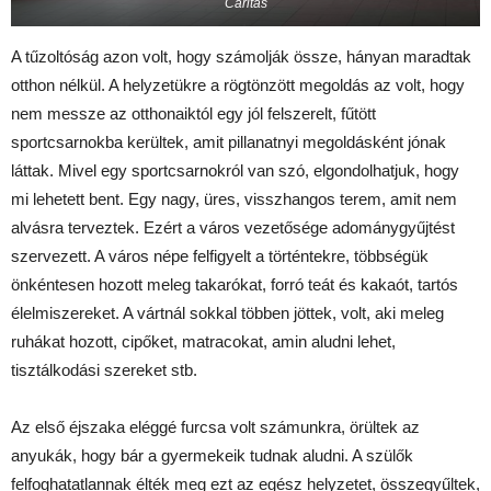
Caritas
A tűzoltóság azon volt, hogy számolják össze, hányan maradtak
otthon nélkül. A helyzetükre a rögtönzött megoldás az volt, hogy
nem messze az otthonaiktól egy jól felszerelt, fűtött
sportcsarnokba kerültek, amit pillanatnyi megoldásként jónak
láttak. Mivel egy sportcsarnokról van szó, elgondolhatjuk, hogy
mi lehetett bent. Egy nagy, üres, visszhangos terem, amit nem
alvásra terveztek. Ezért a város vezetősége adománygyűjtést
szervezett. A város népe felfigyelt a történtekre, többségük
önkéntesen hozott meleg takarókat, forró teát és kakaót, tartós
élelmiszereket. A vártnál sokkal többen jöttek, volt, aki meleg
ruhákat hozott, cipőket, matracokat, amin aludni lehet,
tisztálkodási szereket stb.
Az első éjszaka eléggé furcsa volt számunkra, örültek az
anyukák, hogy bár a gyermekeik tudnak aludni. A szülők
felfoghatatlannak élték meg ezt az egész helyzetet, összegyűltek,