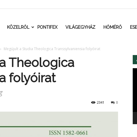
t.ro
KÖZELRŐL
PONTIFEX
VILÁGEGYHÁZ
HŐMÉRŐ
ES
Megújult a Studia Theologica Transsylvaniensia folyóirat
ia Theologica
Vi
 folyóirat
g
2341
0