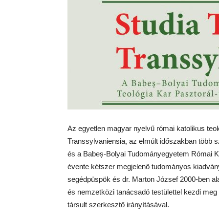
Az egyetlen magyar nyelvű római katolikus teoló
Transsylvaniensia, az elmúlt időszakban több s
és a Babeș-Bolyai Tudományegyetem Római Katol
évente kétszer megjelenő tudományos kiadványát
segédpüspök és dr. Marton József 2000-ben alapí
és nemzetközi tanácsadó testülettel kezdi meg m
társult szerkesztő irányításával.