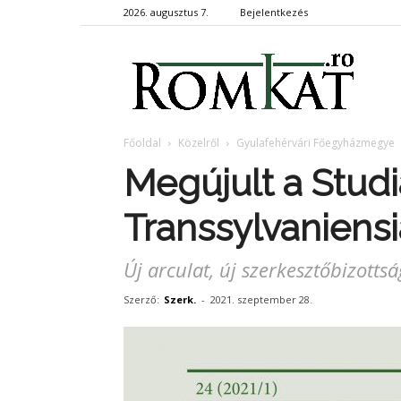
2026. augusztus 7.
Bejelentkezés
RomKa
Főoldal
Közelről
Gyulafehérvári Főegyházmegye
Megújult a Stud
Transsylvaniensia
Új arculat, új szerkesztőbizottsá
Szerző:
Szerk.
-
2021. szeptember 28.