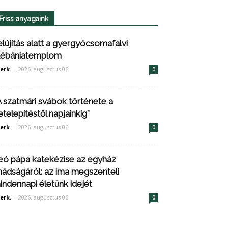
Friss anyagaink
elújítás alatt a gyergyócsomafalvi
lébániatemplom
erk.
-
2026. augusztus 06.
0
A szatmári svábok története a
etelepítéstől napjainkig”
erk.
-
2026. augusztus 06.
0
eó pápa katekézise az egyház
mádságáról: az ima megszenteli
indennapi életünk idejét
erk.
-
2026. augusztus 06.
0