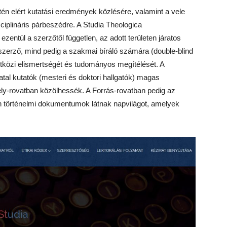
letén elért kutatási eredmények közlésére, valamint a vele
zciplináris párbeszédre. A Studia Theologica
zentúl a szerzőtől független, az adott területen járatos
a szerző, mind pedig a szakmai bíráló számára (double-blind
zetközi elismertségét és tudományos megítélését. A
atal kutatók (mesteri és doktori hallgatók) magas
ly-rovatban közölhessék. A Forrás-rovatban pedig az
lan történelmi dokumentumok látnak napvilágot, amelyek