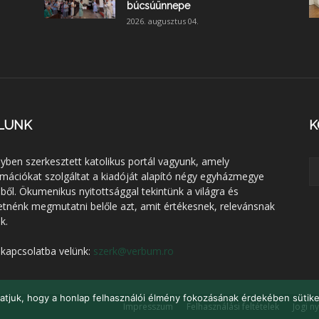
búcsúünnepe
2026. augusztus 04.
LUNK
K
lyben szerkesztett katolikus portál vagyunk, amely
rmációkat szolgáltat a kiadóját alapító négy egyházmegye
éből. Ökumenikus nyitottsággal tekintünk a világra és
etnénk megmutatni belőle azt, amit értékesnek, relevánsnak
k.
 kapcsolatba velünk:
szerk@verbum.ro
atjuk, hogy a honlap felhasználói élmény fokozásának érdekében sütike
Impresszum
Felhasználási feltételek
Jogi n