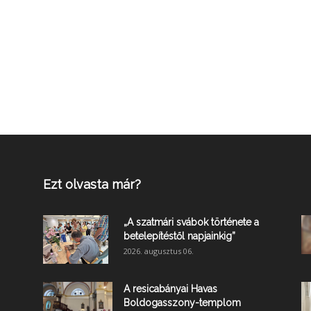
Ezt olvasta már?
„A szatmári svábok története a
betelepítéstől napjainkig”
2026. augusztus 06.
A resicabányai Havas
Boldogasszony-templom