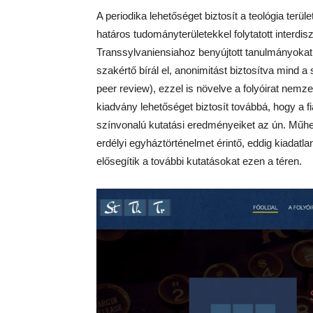
A periodika lehetőséget biztosít a teológia terü
határos tudományterületekkel folytatott interdis
Transsylvaniensiahoz benyújtott tanulmányokat e
szakértő bírál el, anonimitást biztosítva mind 
peer review), ezzel is növelve a folyóirat nem
kiadvány lehetőséget biztosít továbbá, hogy a fi
színvonalú kutatási eredményeiket az ún. Műhe
erdélyi egyháztörténelmet érintő, eddig kiadat
elősegítik a további kutatásokat ezen a téren.