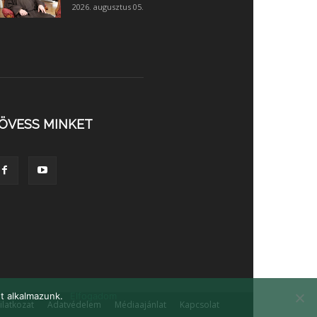
2026. augusztus 05.
ÖVESS MINKET
t alkalmazunk.
Elfogadom
yilatkozat
Adatvédelem
Médiaajánlat
Kapcsolat