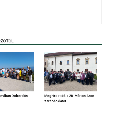
ERZŐTŐL
omában Doberdón
Meghirdették a 28. Márton Áron
zarándoklatot