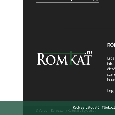
RÓ
Erdé
info
élet
szer
látun
Lépj
Kedves Látogató! Tájékozt
© Verbum Keresztény Kulturális Egyesület