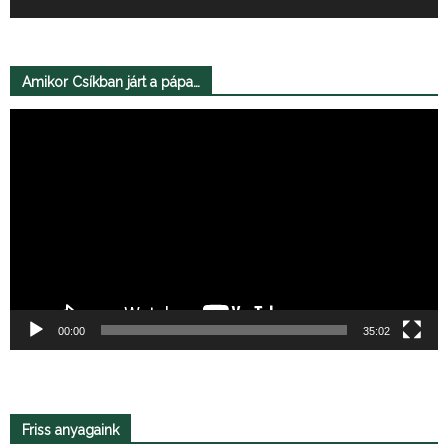
Amikor Csíkban járt a pápa…
Videólejátszó
00:00
35:02
Friss anyagaink