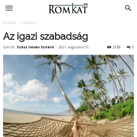
RomKat.ro
Főoldal
Hőmérő
Az igazi szabadság
Szerző:
Szász István Szilárd
-
2021. augusztus 31.
2155
0