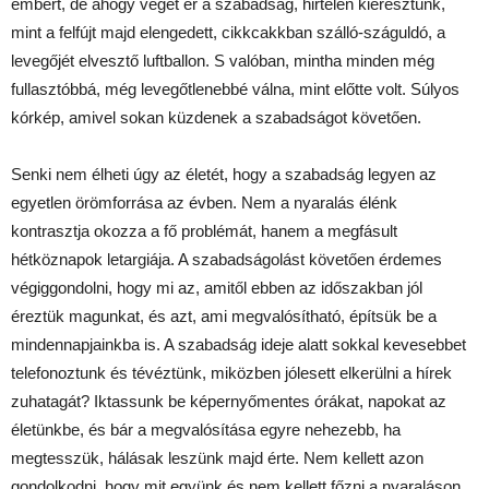
embert, de ahogy véget ér a szabadság, hirtelen kieresztünk,
mint a felfújt majd elengedett, cikkcakkban szálló-száguldó, a
levegőjét elvesztő luftballon. S valóban, mintha minden még
fullasztóbbá, még levegőtlenebbé válna, mint előtte volt. Súlyos
kórkép, amivel sokan küzdenek a szabadságot követően.
Senki nem élheti úgy az életét, hogy a szabadság legyen az
egyetlen örömforrása az évben. Nem a nyaralás élénk
kontrasztja okozza a fő problémát, hanem a megfásult
hétköznapok letargiája. A szabadságolást követően érdemes
végiggondolni, hogy mi az, amitől ebben az időszakban jól
éreztük magunkat, és azt, ami megvalósítható, építsük be a
mindennapjainkba is. A szabadság ideje alatt sokkal kevesebbet
telefonoztunk és tévéztünk, miközben jólesett elkerülni a hírek
zuhatagát? Iktassunk be képernyőmentes órákat, napokat az
életünkbe, és bár a megvalósítása egyre nehezebb, ha
megtesszük, hálásak leszünk majd érte. Nem kellett azon
gondolkodni, hogy mit együnk és nem kellett főzni a nyaraláson,