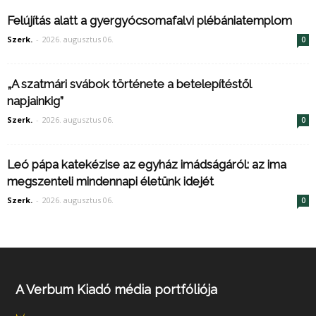
Felújítás alatt a gyergyócsomafalvi plébániatemplom
Szerk.
-
2026. augusztus 06.
0
„A szatmári svábok története a betelepítéstől
napjainkig”
Szerk.
-
2026. augusztus 06.
0
Leó pápa katekézise az egyház imádságáról: az ima
megszenteli mindennapi életünk idejét
Szerk.
-
2026. augusztus 06.
0
A Verbum Kiadó média portfóliója