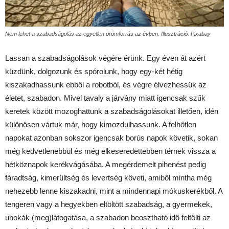
Nem lehet a szabadságolás az egyetlen örömforrás az évben. Illusztráció: Pixabay
Lassan a szabadságolások végére érünk. Egy éven át azért
küzdünk, dolgozunk és spórolunk, hogy egy-két hétig
kiszakadhassunk ebből a robotból, és végre élvezhessük az
életet, szabadon. Mivel tavaly a járvány miatt igencsak szűk
keretek között mozoghattunk a szabadságolásokat illetően, idén
különösen vártuk már, hogy kimozdulhassunk. A felhőtlen
napokat azonban sokszor igencsak borús napok követik, sokan
még kedvetlenebbül és még elkeseredettebben térnek vissza a
hétköznapok kerékvágásába. A megérdemelt pihenést pedig
fáradtság, kimerültség és levertség követi, amiből mintha még
nehezebb lenne kiszakadni, mint a mindennapi mókuskerékből. A
tengeren vagy a hegyekben eltöltött szabadság, a gyermekek,
unokák (meg)látogatása, a szabadon beosztható idő feltölti az