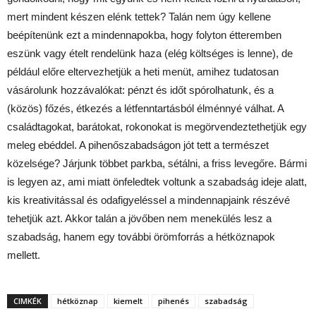
mert mindent készen elénk tettek? Talán nem úgy kellene
beépítenünk ezt a mindennapokba, hogy folyton étteremben
eszünk vagy ételt rendelünk haza (elég költséges is lenne), de
például előre eltervezhetjük a heti menüt, amihez tudatosan
vásárolunk hozzávalókat: pénzt és időt spórolhatunk, és a
(közös) főzés, étkezés a létfenntartásból élménnyé válhat. A
családtagokat, barátokat, rokonokat is megörvendeztethetjük egy
meleg ebéddel. A pihenőszabadságon jót tett a természet
közelsége? Járjunk többet parkba, sétálni, a friss levegőre. Bármi
is legyen az, ami miatt önfeledtek voltunk a szabadság ideje alatt,
kis kreativitással és odafigyeléssel a mindennapjaink részévé
tehetjük azt. Akkor talán a jövőben nem menekülés lesz a
szabadság, hanem egy további örömforrás a hétköznapok
mellett.
CIMKÉK
hétköznap
kiemelt
pihenés
szabadság