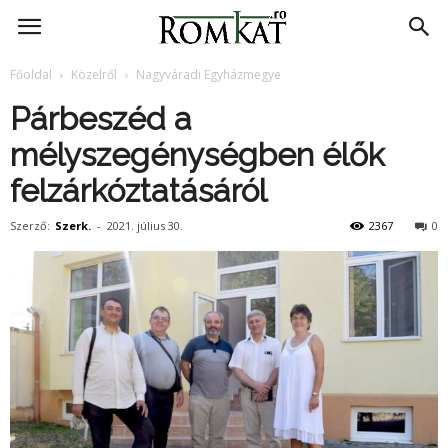
RomKat.ro
Főoldal
Közelről
Nagyváradi Egyházmegye
Párbeszéd a
mélyszegénységben élők
felzárkóztatásáról
Szerző:
Szerk.
-
2021. július 30.
2367
0