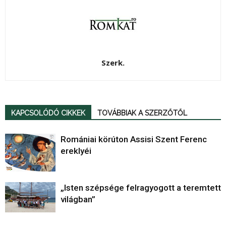
Szerk.
KAPCSOLÓDÓ CIKKEK
TOVÁBBIAK A SZERZŐTŐL
Romániai körúton Assisi Szent Ferenc
ereklyéi
„Isten szépsége felragyogott a teremtett
világban”