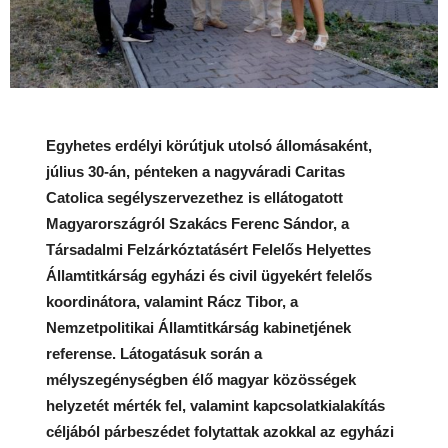
Egyhetes erdélyi körútjuk utolsó állomásaként,
július 30-án, pénteken a nagyváradi Caritas
Catolica segélyszervezethez is ellátogatott
Magyarországról Szakács Ferenc Sándor, a
Társadalmi Felzárkóztatásért Felelős Helyettes
Államtitkárság egyházi és civil ügyekért felelős
koordinátora, valamint Rácz Tibor, a
Nemzetpolitikai Államtitkárság kabinetjének
referense. Látogatásuk során a
mélyszegénységben élő magyar közösségek
helyzetét mérték fel, valamint kapcsolatkialakítás
céljából párbeszédet folytattak azokkal az egyházi