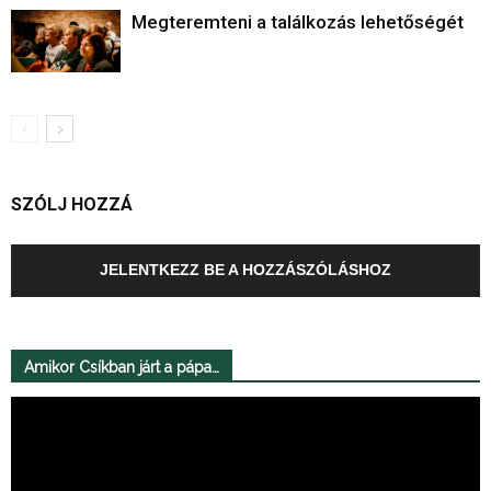
Megteremteni a találkozás lehetőségét
SZÓLJ HOZZÁ
JELENTKEZZ BE A HOZZÁSZÓLÁSHOZ
Amikor Csíkban járt a pápa…
Videólejátszó