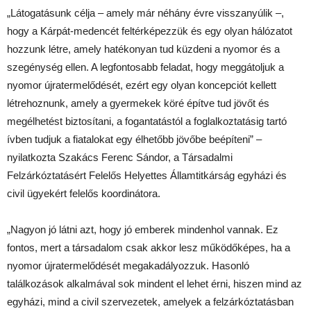
„Látogatásunk célja – amely már néhány évre visszanyúlik –,
hogy a Kárpát-medencét feltérképezzük és egy olyan hálózatot
hozzunk létre, amely hatékonyan tud küzdeni a nyomor és a
szegénység ellen. A legfontosabb feladat, hogy meggátoljuk a
nyomor újratermelődését, ezért egy olyan koncepciót kellett
létrehoznunk, amely a gyermekek köré építve tud jövőt és
megélhetést biztosítani, a fogantatástól a foglalkoztatásig tartó
ívben tudjuk a fiatalokat egy élhetőbb jövőbe beépíteni” –
nyilatkozta Szakács Ferenc Sándor, a Társadalmi
Felzárkóztatásért Felelős Helyettes Államtitkárság egyházi és
civil ügyekért felelős koordinátora.
„Nagyon jó látni azt, hogy jó emberek mindenhol vannak. Ez
fontos, mert a társadalom csak akkor lesz működőképes, ha a
nyomor újratermelődését megakadályozzuk. Hasonló
találkozások alkalmával sok mindent el lehet érni, hiszen mind az
egyházi, mind a civil szervezetek, amelyek a felzárkóztatásban