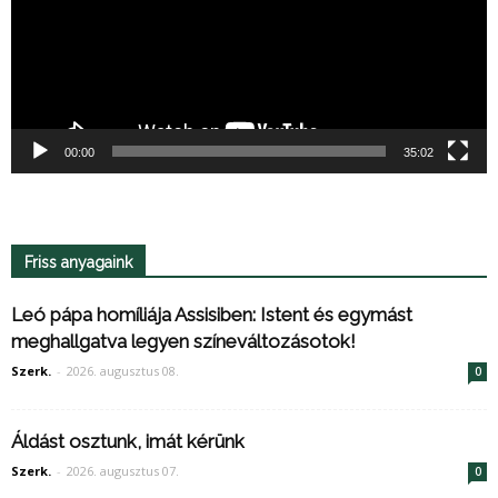
00:00
35:02
Friss anyagaink
Leó pápa homíliája Assisiben: Istent és egymást
meghallgatva legyen színeváltozásotok!
Szerk.
-
2026. augusztus 08.
0
Áldást osztunk, imát kérünk
Szerk.
-
2026. augusztus 07.
0