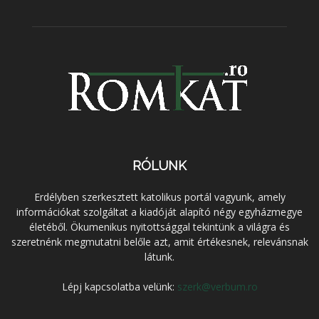
RÓLUNK
Erdélyben szerkesztett katolikus portál vagyunk, amely
információkat szolgáltat a kiadóját alapító négy egyházmegye
életéből. Ökumenikus nyitottsággal tekintünk a világra és
szeretnénk megmutatni belőle azt, amit értékesnek, relevánsnak
látunk.
Lépj kapcsolatba velünk:
szerk@verbum.ro