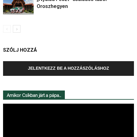
Oroszhegyen
SZÓLJ HOZZÁ
JELENTKEZZ BE A HOZZÁSZÓLÁSHOZ
Amikor Csíkban járt a pápa…
Videólejátszó