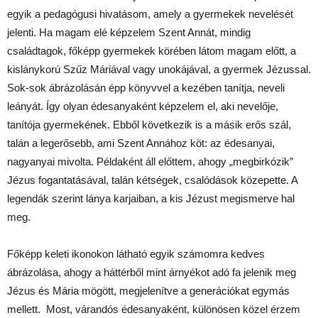
egyik a pedagógusi hivatásom, amely a gyermekek nevelését
jelenti. Ha magam elé képzelem Szent Annát, mindig
családtagok, főképp gyermekek körében látom magam előtt, a
kislánykorú Szűz Máriával vagy unokájával, a gyermek Jézussal.
Sok-sok ábrázolásán épp könyvvel a kezében tanítja, neveli
leányát. Így olyan édesanyaként képzelem el, aki nevelője,
tanítója gyermekének. Ebből következik is a másik erős szál,
talán a legerősebb, ami Szent Annához köt: az édesanyai,
nagyanyai mivolta. Példaként áll előttem, ahogy „megbirkózik”
Jézus fogantatásával, talán kétségek, csalódások közepette. A
legendák szerint lánya karjaiban, a kis Jézust megismerve hal
meg.
Főképp keleti ikonokon látható egyik számomra kedves
ábrázolása, ahogy a háttérből mint árnyékot adó fa jelenik meg
Jézus és Mária mögött, megjelenítve a generációkat egymás
mellett. Most, várandós édesanyaként, különösen közel érzem