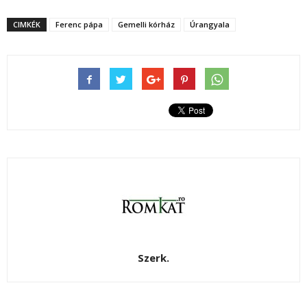
CIMKÉK
Ferenc pápa
Gemelli kórház
Úrangyala
Szerk.