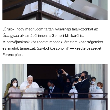
„Örülök, hogy meg tudom tartani vasárnapi találkozónkat
az
Úrangyala
alkalmából innen, a Gemelli-klinikáról is.
Mindnyájatoknak köszönetet mondok: éreztem közelségeteket
és imáitok támaszát. Szívből köszönöm!” — kezdte beszédét
Ferenc pápa.