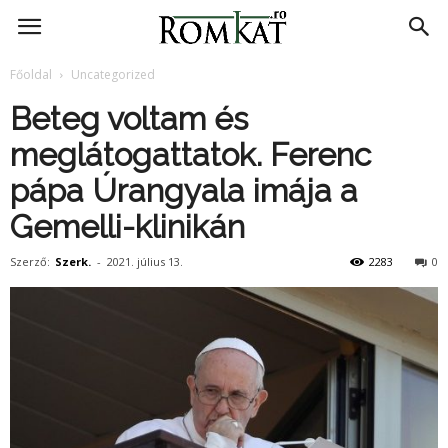
RomKat.ro
Főoldal
Uncategorized
Beteg voltam és
meglátogattatok. Ferenc
pápa Úrangyala imája a
Gemelli-klinikán
Szerző:
Szerk.
-
2021. július 13.
2283
0