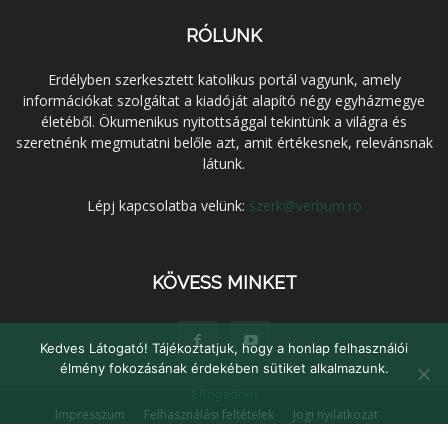
RÓLUNK
Erdélyben szerkesztett katolikus portál vagyunk, amely
információkat szolgáltat a kiadóját alapító négy egyházmegye
életéből. Ökumenikus nyitottsággal tekintünk a világra és
szeretnénk megmutatni belőle azt, amit értékesnek, relevánsnak
látunk.
Lépj kapcsolatba velünk:
szerk@verbum.ro
KÖVESS MINKET
Kedves Látogató! Tájékoztatjuk, hogy a honlap felhasználói
élmény fokozásának érdekében sütiket alkalmazunk.
Elfogadom
Impresszum
Felhasználási feltételek
Jogi nyilatkozat
Adatvédelem
Médiaajánlat
Kapcsolat