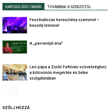
KAPCSOLÓDÓ CIKKEK
TOVÁBBIAK A SZERZŐTŐL
Fesztiválozás keresztény szemmel –
beszélj Istennel
A „perrentyű-ima”
Leó pápa a Zsidó Felhívás-szövetséghez:
a kölcsönös megértés és béke
szolgálatában
SZÓLJ HOZZÁ