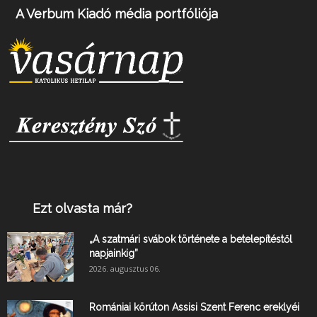
A Verbum Kiadó média portfóliója
Ezt olvasta már?
„A szatmári svábok története a betelepítéstől
napjainkig”
2026. augusztus 06.
Romániai körúton Assisi Szent Ferenc ereklyéi