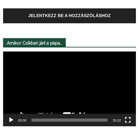
JELENTKEZZ BE A HOZZÁSZÓLÁSHOZ
Amikor Csíkban járt a pápa…
Videólejátszó
00:00
35:02