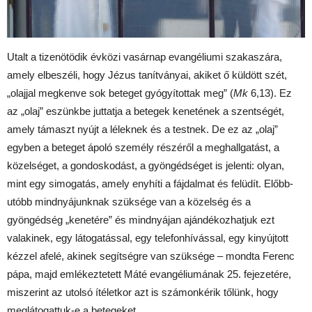
Utalt a tizenötödik évközi vasárnap evangéliumi szakaszára,
amely elbeszéli, hogy Jézus tanítványai, akiket ő küldött szét,
„olajjal megkenve sok beteget gyógyítottak meg” (
Mk
6,13). Ez
az „olaj” eszünkbe juttatja a betegek kenetének a szentségét,
amely támaszt nyújt a léleknek és a testnek. De ez az „olaj”
egyben a beteget ápoló személy részéről a meghallgatást, a
közelséget, a gondoskodást, a gyöngédséget is jelenti: olyan,
mint egy simogatás, amely enyhíti a fájdalmat és felüdít. Előbb-
utóbb mindnyájunknak szüksége van a közelség és a
gyöngédség „kenetére” és mindnyájan ajándékozhatjuk ezt
valakinek, egy látogatással, egy telefonhívással, egy kinyújtott
kézzel afelé, akinek segítségre van szüksége – mondta Ferenc
pápa, majd emlékeztetett Máté evangéliumának 25. fejezetére,
miszerint az utolsó ítéletkor azt is számonkérik tőlünk, hogy
meglátogattuk-e a betegeket.