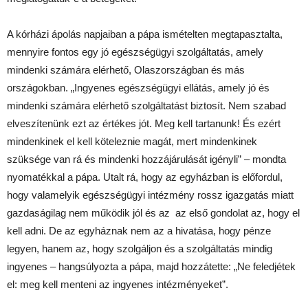
A kórházi ápolás napjaiban a pápa ismételten megtapasztalta,
mennyire fontos egy jó egészségügyi szolgáltatás, amely
mindenki számára elérhető, Olaszországban és más
országokban. „Ingyenes egészségügyi ellátás, amely jó és
mindenki számára elérhető szolgáltatást biztosít. Nem szabad
elveszítenünk ezt az értékes jót. Meg kell tartanunk! És ezért
mindenkinek el kell köteleznie magát, mert mindenkinek
szüksége van rá és mindenki hozzájárulását igényli” – mondta
nyomatékkal a pápa. Utalt rá, hogy az egyházban is előfordul,
hogy valamelyik egészségügyi intézmény rossz igazgatás miatt
gazdaságilag nem működik jól és az az első gondolat az, hogy el
kell adni. De az egyháznak nem az a hivatása, hogy pénze
legyen, hanem az, hogy szolgáljon és a szolgáltatás mindig
ingyenes – hangsúlyozta a pápa, majd hozzátette: „Ne feledjétek
el: meg kell menteni az ingyenes intézményeket”.