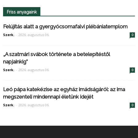
Friss anyagaink
Felújítás alatt a gyergyócsomafalvi plébániatemplom
Szerk.
-
2026. augusztus 06.
0
„A szatmári svábok története a betelepítéstől
napjainkig”
Szerk.
-
2026. augusztus 06.
0
Leó pápa katekézise az egyház imádságáról: az ima
megszenteli mindennapi életünk idejét
Szerk.
-
2026. augusztus 06.
0