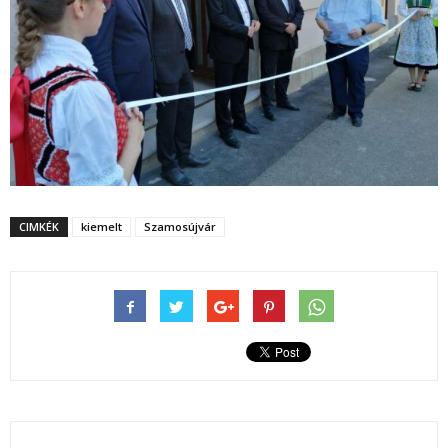
CIMKÉK
kiemelt
Szamosújvár