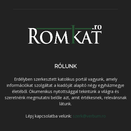
RÓLUNK
Erdélyben szerkesztett katolikus portál vagyunk, amely
információkat szolgáltat a kiadóját alapító négy egyházmegye
életéből. Ökumenikus nyitottsággal tekintünk a világra és
szeretnénk megmutatni belőle azt, amit értékesnek, relevánsnak
látunk.
Lépj kapcsolatba velünk:
szerk@verbum.ro