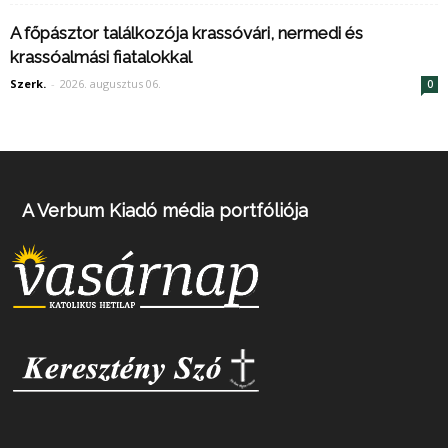
A főpásztor találkozója krassóvári, nermedi és
krassóalmási fiatalokkal
Szerk.
-
2026. augusztus 06.
0
A Verbum Kiadó média portfóliója