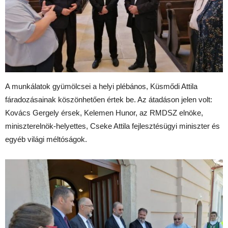
A munkálatok gyümölcsei a helyi plébános, Küsmődi Attila
fáradozásainak köszönhetően értek be. Az átadáson jelen volt:
Kovács Gergely érsek, Kelemen Hunor, az RMDSZ elnöke,
miniszterelnök-helyettes, Cseke Attila fejlesztésügyi miniszter és
egyéb világi méltóságok.