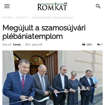
RomKat.ro
Főoldal
Közelről
Gyulafehérvári Főegyházmegye
Megújult a szamosújvári
plébániatemplom
Szerző:
Szerk.
-
2021. július 09.
2381
0