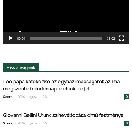
00:00
35:02
Friss anyagaink
Leó pápa katekézise az egyház imádságáról: az ima
megszenteli mindennapi életünk idejét
Szerk.
-
2026. augusztus 06.
0
Giovanni Bellini Urunk színeváltozása című festménye
Szerk.
-
2026. augusztus 06.
0