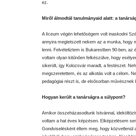
ez.
Miről álmodtál tanulmányaid alatt: a tanársá
A líceum végén lehetőségem volt inaskodni Szé
annyira megtetszett nekem az a munka, hogy m
lenni. Felvételiztem is Bukarestben 90-ben, az é
voltam olyan kitűnően felkészülve, hogy esély
sikerült, így Kolozsvár maradt, a festészet. N
megszeretettem, és az alkotás volt a célom. N
pedagógiai részt is, de elsősorban művésznek
Hogyan került a tanárságra a súlypont?
Amikor összeházasodtunk Istvánnal, ideköltö
voltam a hat éves képzésen. Elképzelésem sem
Gondviselésként éltem meg, hogy közvetlenül 