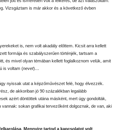
telen jött és ismeretlen volt a felkérés, de azt válaszoltam:
ég. Vizsgáztam is már akkor és a következő évben
rekeket is, nem volt akadály előttem. Kicsit arra kellett
ett formája és szabályszerűen történjék, tartsam a
, és mivel olyan témában kellett foglalkoznom velük, amit
ú is voltam (
nevet
)…
úgy nyissak utat a képzőművészet felé, hogy élvezzék.
sz, de akkoriban jó 90 százalékban legalább
ek azért döntöttek utána másként, mert úgy gondolták,
 vannak: sokan grafikai tervezőként dolgoznak, de van, aki
elkarolása. Mennyire tartod a kapcsolatot volt