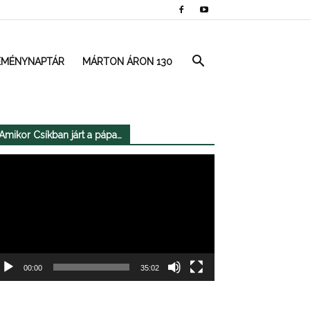
EMÉNYNAPTÁR
MÁRTON ÁRON 130
Amikor Csíkban járt a pápa…
deólejátszó
00:00
35:02