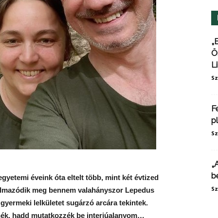
„
Ö
L
Sz
F
p
Sz
„
b
yetemi éveink óta eltelt több, mint két évtized
Sz
galmazódik meg bennem valahányszor Lepedus
gyermeki lelkületet sugárzó arcára tekintek.
nék, hadd mutatkozzék be interjúalanyom…