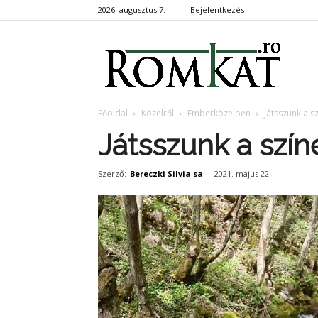
2026. augusztus 7.
Bejelentkezés
RomKa
Főoldal
Közelről
Emberközelben
Játsszunk a s
Játsszunk a szín
Szerző:
Bereczki Silvia sa
-
2021. május 22.