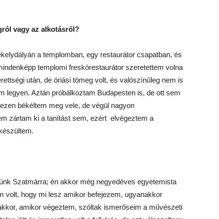
gról vagy az alkotásról?
kelydályán a templomban, egy restaurátor csapatban, és
indenképp templomi freskórestaurátor szeretettem volna
rettségi után, de óriási tömeg volt, és valószínűleg nem is
em legyen. Aztán próbálkoztam Budapesten is, de ott sem
ehezen békéltem meg vele, de végül nagyon
em zártam ki a tanítást sem, ezért elvégeztem a
 készültem.
ztünk Szatmárra; én akkor még negyedéves egyetemista
 volt, hogy mi lesz amikor befejezem, ugyanakkor
akkor, amikor végeztem, szóltak ismerőseim a művészeti