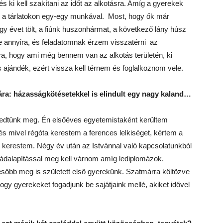
 ki kell szakítani az időt az alkotásra. Amíg a gyerekek
i a tárlatokon egy-egy munkával. Most, hogy ők már
 évet tölt, a fiúnk huszonhármat, a következő lány húsz
le annyira, és feladatomnak érzem visszatérni az
ra, hogy ami még bennem van az alkotás területén, ki
s ajándék, ezért vissza kell térnem és foglalkoznom vele.
ra: házasságkötésetekkel is elindult egy nagy kaland…
edtünk meg. Én elsőéves egyetemistaként kerültem
s mivel régóta kerestem a ferences lelkiséget, kértem a
it kerestem. Négy év után az Istvánnal való kapcsolatunkból
ádalapítással meg kell várnom amíg lediplomázok.
őbb meg is született első gyerekünk. Szatmárra költözve
gy gyerekeket fogadjunk be sajátjaink mellé, akiket idővel