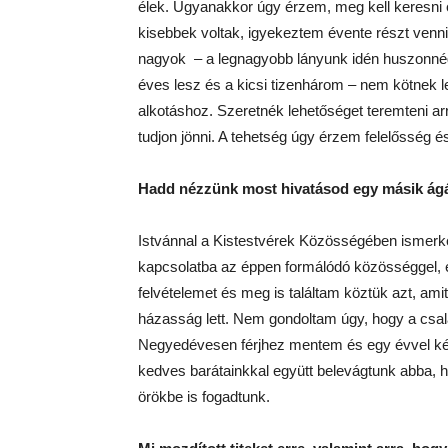
élek. Ugyanakkor úgy érzem, meg kell keresni és
kisebbek voltak, igyekeztem évente részt venn
nagyok – a legnagyobb lányunk idén huszonnégy
éves lesz és a kicsi tizenhárom – nem kötnek 
alkotáshoz. Szeretnék lehetőséget teremteni ar
tudjon jönni. A tehetség úgy érzem felelősség é
Hadd nézzünk most hivatásod egy másik ágá
Istvánnal a Kistestvérek Közösségében ismerk
kapcsolatba az éppen formálódó közösséggel, é
felvételemet és meg is találtam köztük azt, am
házasság lett. Nem gondoltam úgy, hogy a csal
Negyedévesen férjhez mentem és egy évvel kés
kedves barátainkkal együtt belevágtunk abba, ho
örökbe is fogadtunk.