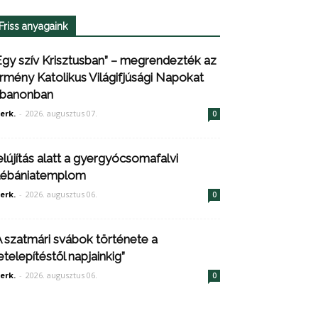
Friss anyagaink
Egy szív Krisztusban” – megrendezték az
rmény Katolikus Világifjúsági Napokat
ibanonban
erk.
-
2026. augusztus 07.
0
elújítás alatt a gyergyócsomafalvi
lébániatemplom
erk.
-
2026. augusztus 06.
0
A szatmári svábok története a
etelepítéstől napjainkig”
erk.
-
2026. augusztus 06.
0