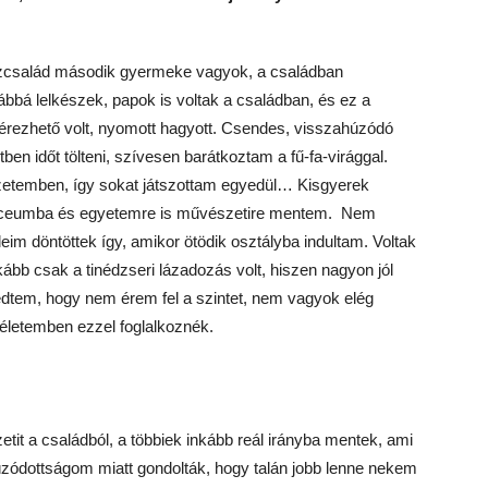
zcsalád második gyermeke vagyok, a családban
bbá lelkészek, papok is voltak a családban, és ez a
 érezhető volt, nyomott hagyott. Csendes, visszahúzódó
n időt tölteni, szívesen barátkoztam a fű-fa-virággal.
zetemben, így sokat játszottam egyedül… Kisgyerek
 líceumba és egyetemre is művészetire mentem. Nem
eim döntöttek így, amikor ötödik osztályba indultam. Voltak
ább csak a tinédzseri lázadozás volt, hiszen nagyon jól
edtem, hogy nem érem fel a szintet, nem vagyok elég
 életemben ezzel foglalkoznék.
tit a családból, a többiek inkább reál irányba mentek, ami
húzódottságom miatt gondolták, hogy talán jobb lenne nekem