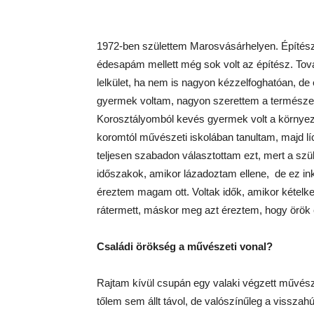
1972-ben születtem Marosvásárhelyen. Építés
édesapám mellett még sok volt az építész. Tová
lelkület, ha nem is nagyon kézzelfoghatóan, de
gyermek voltam, nagyon szerettem a természetbe
Korosztályomból kevés gyermek volt a környe
koromtól művészeti iskolában tanultam, majd
teljesen szabadon választottam ezt, mert a szül
időszakok, amikor lázadoztam ellene, de ez ink
éreztem magam ott. Voltak idők, amikor kételk
rátermett, máskor meg azt éreztem, hogy örök
Családi örökség a művészeti vonal?
Rajtam kívül csupán egy valaki végzett művésze
tőlem sem állt távol, de valószínűleg a vissza