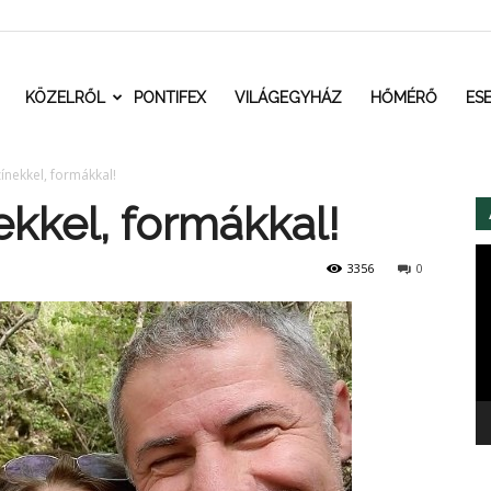
t.ro
KÖZELRŐL
PONTIFEX
VILÁGEGYHÁZ
HŐMÉRŐ
ES
zínekkel, formákkal!
ekkel, formákkal!
Vi
3356
0