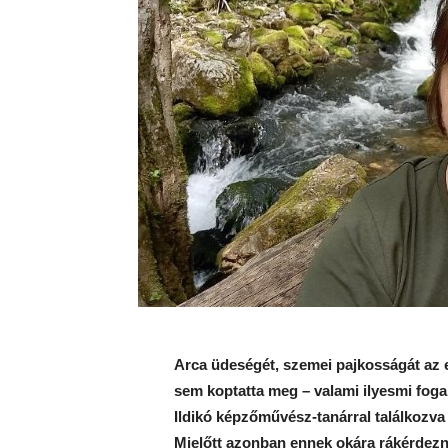
Arca üdeségét, szemei pajkosságát az eg
sem koptatta meg – valami ilyesmi fo
Ildikó képzőművész-tanárral találkozva 
Mielőtt azonban ennek okára rákérdez