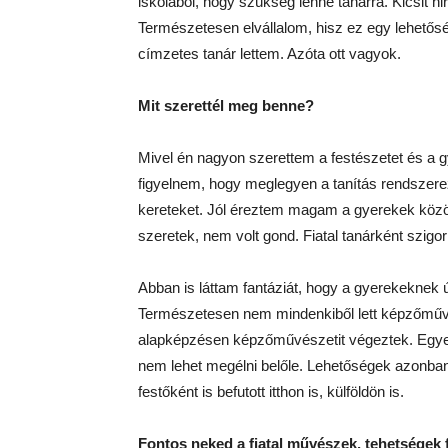
iskolából, hogy szükség lenne tanárra. Kicsit hir
Természetesen elvállalom, hisz ez egy lehetős
címzetes tanár lettem. Azóta ott vagyok.
Mit szerettél meg benne?
Mivel én nagyon szerettem a festészetet és a gye
figyelnem, hogy meglegyen a tanítás rendszerez
kereteket. Jól éreztem magam a gyerekek között
szeretek, nem volt gond. Fiatal tanárként szigor
Abban is láttam fantáziát, hogy a gyerekeknek 
Természetesen nem mindenkiből lett képzőművé
alapképzésen képzőművészetit végeztek. Egyes
nem lehet megélni belőle. Lehetőségek azonban
festőként is befutott itthon is, külföldön is.
Fontos neked a fiatal művészek, tehetségek f