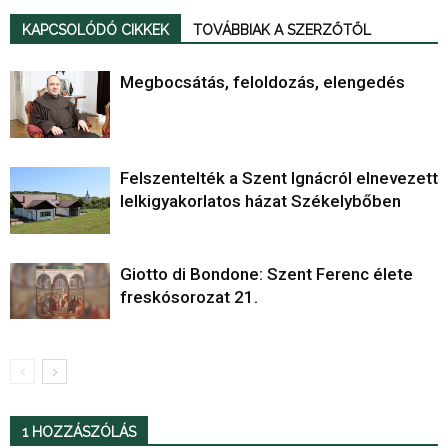
KAPCSOLÓDÓ CIKKEK
TOVÁBBIAK A SZERZŐTŐL
Megbocsátás, feloldozás, elengedés
Felszentelték a Szent Ignácról elnevezett
lelkigyakorlatos házat Székelybőben
Giotto di Bondone: Szent Ferenc élete
freskósorozat 21.
1 HOZZÁSZÓLÁS