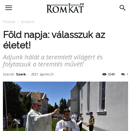
RomKat.ro
Főoldal
Közelről
Föld napja: válasszuk az
életet!
Adjunk hálát a teremtett világért és
folytassuk a teremtés művét!
Szerző:
Szerk.
-
2021. április 21.
3349
1