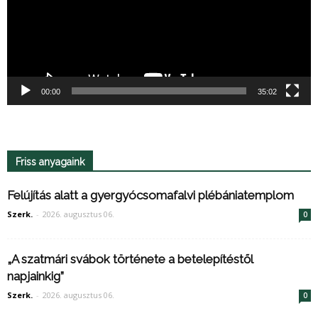
00:00
35:02
Friss anyagaink
Felújítás alatt a gyergyócsomafalvi plébániatemplom
Szerk.
-
2026. augusztus 06.
0
„A szatmári svábok története a betelepítéstől
napjainkig”
Szerk.
-
2026. augusztus 06.
0