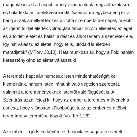
magunkban azt a hangot, amely álláspontunk megváltoztatásra
és haladéktalan cselekvésre indít. Számomra egybecseng ez a
hang azzal, amellyel Mózes állította szembe Izrael népét, mielőtt
az ígéret földjét elérték volna: „Ma tanúul hívom ellenetek az eget
és a földet: életet és halált, áldást és átkot tártam a szemetek elé.
Így hát válaszd az életet, hogy te is, utódaid is életben
maradjatok” (MTörv 30,19). Hatalmunkban áll, hogy a Föld napján
keresztényként: az életet válasszuk!
A teremtés kapcsán nemcsak Isten mindenhatóságát kell
kiemelnünk, hanem Isten irántunk való végtelen szeretetét,
valamint a teremtményeknek Istentől való függését is. A
Szentírás azzal fejezi ki, hogy az ember a teremtés művének a
csúcsa, hogy világosan különbséget tesz az ember és a többi
teremtmény teremtése között (vö. Ter 1,26).
Az ember – a jó Isten képére és hasonlatosságára teremtett