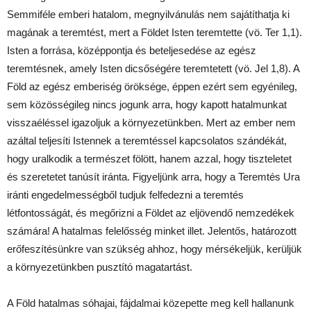
Semmiféle emberi hatalom, megnyilvánulás nem sajátíthatja ki
magának a teremtést, mert a Földet Isten teremtette (vö. Ter 1,1).
Isten a forrása, középpontja és beteljesedése az egész
teremtésnek, amely Isten dicsőségére teremtetett (vö. Jel 1,8). A
Föld az egész emberiség öröksége, éppen ezért sem egyénileg,
sem közösségileg nincs jogunk arra, hogy kapott hatalmunkat
visszaéléssel igazoljuk a környezetünkben. Mert az ember nem
azáltal teljesíti Istennek a teremtéssel kapcsolatos szándékát,
hogy uralkodik a természet fölött, hanem azzal, hogy tiszteletet
és szeretetet tanúsít iránta. Figyeljünk arra, hogy a Teremtés Ura
iránti engedelmességből tudjuk felfedezni a teremtés
létfontosságát, és megőrizni a Földet az eljövendő nemzedékek
számára! A hatalmas felelősség minket illet. Jelentős, határozott
erőfeszítésünkre van szükség ahhoz, hogy mérsékeljük, kerüljük
a környezetünkben pusztító magatartást.
A Föld hatalmas sóhajai, fájdalmai közepette meg kell hallanunk