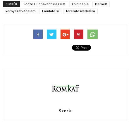
CIMKÉK
Főcze I. Bonaventura OFM
Föld napja
kiemelt
környezetvédelem
Laudato si'
teremtésvédelem
Szerk.