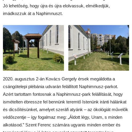
Jó lehetőség, hogy újra és újra elolvassuk, elmélkedjük,
imádkozzuk át a Naphimnuszt.
2020. augusztus 2-án Kovács Gergely érsek megáldotta a
csángótelepi plébánia udvarán felállított Naphimnusz-parkot.
Azért tartottam fontosnak a Naphimnusz-park felállítását, hogy
ismételten ébressze fel bennünk teremtő Istenünk iránti hálánkat
és dicsőítésünket, amelyet szeráfi atyánk – az ökológiát művelők
védőszentje – így fogalmaz meg: „Áldott légy, Uram, s minden
alkotásod.” Szent Ferenc számára ugyanis minden ember és