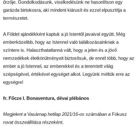
őrzője. Gondolkodásunk, viselkedésünk ne hasonlítson egy
garázda birtokosra, aki mindent kiárusít és ezzel elpusztítja a
természetet.
A Földet ajándékként kaptuk a jó Istentől javaival együtt. Még
emberközelibb, hogy az Istennel való találkozásainknak a
színtere is. Halaszthatatlanná vált, hogy a jelen és a jövő
nemzedékek életkörülményeit biztosítsuk, de ennél több, hogy az
ember a jó Istennel, az emberekkel és a teremtett világ
szépségével, értékével egységet alkot. Legyünk méltók erre az
egységre!
fr. Főcze I. Bonaventura, dévai plébános
Megjelent a
Vasárnap
hetilap 2021/16-os számában a
Fókusz
rovat összeállítása részeként
.