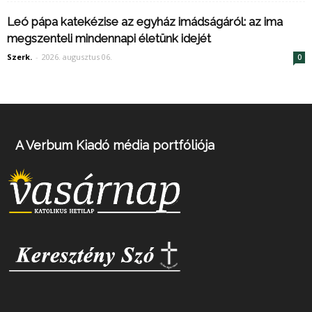
Leó pápa katekézise az egyház imádságáról: az ima
megszenteli mindennapi életünk idejét
Szerk.
-
2026. augusztus 06.
0
A Verbum Kiadó média portfóliója