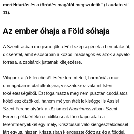
mértéktartás és a törődés magától megszületik” (Laudato si’
11).
Az ember óhaja a Föld sóhaja
A Szentírásban megismerjük a Föld szépségének a bemutatását,
dicséretét, amit elsősorban a közös imádságok és azok alapvető
forrása, a zsoltárok juttatnak kifejezésre.
Világunk a jó Isten dicsőítésére teremtetett, harmóniája már
önmagában is utal alkotójára, visszatükröz valamit Isten
tökéletességéből. Ezt fogalmazza meg nem pusztán csodálatos
költői eszközökkel, hanem mélyen átélt lelkiséggel is Assisi
Szent Ferenc atyánk a közismert
Naphimnusz
ában. Szent
Ferenc példaértékű és idillikusnak tűnő kapcsolata a
teremtményekkel egy mély, Krisztussal való kiengesztelődéssel
járt együtt, hiszen Krisztusban kiengesztelődött az ég a földdel.