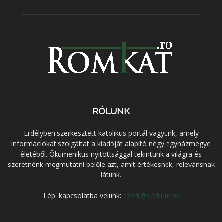
RÓLUNK
Erdélyben szerkesztett katolikus portál vagyunk, amely
információkat szolgáltat a kiadóját alapító négy egyházmegye
életéből. Ökumenikus nyitottsággal tekintünk a világra és
szeretnénk megmutatni belőle azt, amit értékesnek, relevánsnak
látunk.
Lépj kapcsolatba velünk:
szerk@verbum.ro