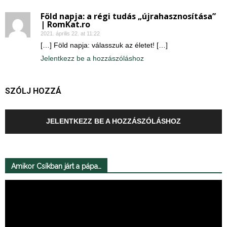
Föld napja: a régi tudás „újrahasznosítása”
| RomKat.ro
2021. április 22. at 11:22
[…] Föld napja: válasszuk az életet! […]
Jelentkezz be a hozzászóláshoz
SZÓLJ HOZZÁ
JELENTKEZZ BE A HOZZÁSZÓLÁSHOZ
Amikor Csíkban járt a pápa…
Videólejátszó