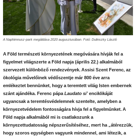
A Naphimnusz-park megáldása 2020 augusztusában. Fotó: Dulinszky László
A Föld természeti környezetének megóvására hívják fel a
figyelmet világszerte a Föld napja (április 22.) alkalmából
szervezett különböző rendezvények. Assisi Szent Ferenc, az
ökológia művelőinek védőszentje már 800 éve arra
emlékeztet bennünket, hogy a teremtett világ Isten embernek
szánt ajándéka. Ferenc pápa
Laudato si’
enciklikáját
ugyancsak a teremtésvédelemnek szentelte, amelyben a
környezetvédelem fontosságára hívja fel a figyelmünket. A
Föld napja alkalmából mi is csatlakozunk a
környezettudatosság népszerűsítéséhez, mert ha „átérezzük,
hogy szoros egységben vagyunk mindennel, ami létezik, a