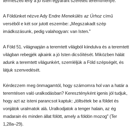
természeti lény a jó Isten egyaránt szeretett teremtménye.
A Földünket nézve Ady Endre
Menekülés az Úrhoz
című
verséből e két sor jutott eszembe: „Megszakadt szép
imádkozásunk, pedig valahogyan: van Isten.”
A Föld 51. világnapján a teremtett világból kiindulva és a teremtett
világban rebegjék ajkaink a jó Isten dicsőítését. Miközben hálát
adunk a teremtett világunkért, szemléljük a Föld szépségét, és
látjuk szenvedését.
Kérdezzem meg önmagamtól, hogy számomra hol van a határ a
teremtésen való uralkodásban? Keresztényként igenis jól tudjuk,
hogy azt az isteni parancsot kaptuk: „töltsétek be a földet és
vonjátok uralmatok alá. Uralkodjatok a tenger halain, az ég
madarain és minden állat fölött, amely a földön mozog” (Ter
1,28a–29).