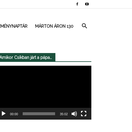
EMÉNYNAPTÁR
MÁRTON ÁRON 130
Amikor Csíkban járt a pápa…
deólejátszó
00:00
35:02