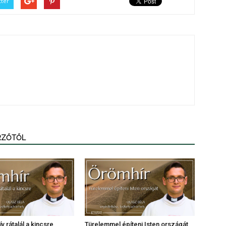
tter
ERZŐTŐL
v rátalál a kincsre
Türelemmel építeni Isten országát