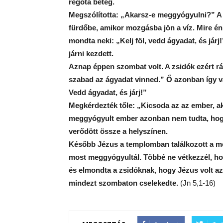
régóta beteg.
Megszólította: „Akarsz-e meggyógyulni?” A b
fürdőbe, amikor mozgásba jön a víz. Mire én
mondta neki: „Kelj föl, vedd ágyadat, és jár
járni kezdett.
Aznap éppen szombat volt. A zsidók ezért r
szabad az ágyadat vinned.” Ő azonban így v
Vedd ágyadat, és járj!”
Megkérdezték tőle: „Kicsoda az az ember, ak
meggyógyult ember azonban nem tudta, hogy
verődött össze a helyszínen.
Később Jézus a templomban találkozott a me
most meggyógyultál. Többé ne vétkezzél, h
és elmondta a zsidóknak, hogy Jézus volt az,
mindezt szombaton cselekedte.
(Jn 5,1-16)