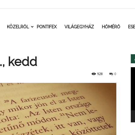
t.ro
KÖZELRŐL
PONTIFEX
VILÁGEGYHÁZ
HŐMÉRŐ
ES
., kedd
Vi
928
0