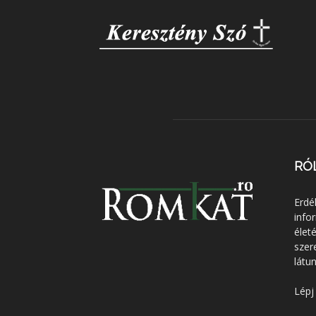
RÓ
Erdé
info
élet
szer
látun
Lépj