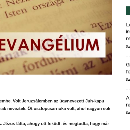
L
i
m
Sz
G
f
Sz
A
lembe. Volt Jeruzsálemben az úgynevezett Juh-kapu
n
nak neveztek. Öt oszlopcsarnoka volt, ahol nagyon sok
Sz
. Jézus látta, ahogy ott feküdt, és megtudta, hogy már