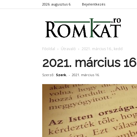
2026. augusztus 6.
Bejelentkezés
RomKa
Főoldal
Útravaló
2021. március 16., kedd
2021. március 16
Szerző:
Szerk.
-
2021. március 16.