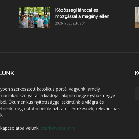
Közösségi tánccal és
mozgással a magány ellen
2026. augusztus 01.
LUNK
K
lyben szerkesztett katolikus portál vagyunk, amely
rmációkat szolgáltat a kiadóját alapító négy egyházmegye
éből. Ökumenikus nyitottsággal tekintünk a világra és
etnénk megmutatni belőle azt, amit értékesnek, relevánsnak
k.
 kapcsolatba velünk:
szerk@verbum.ro