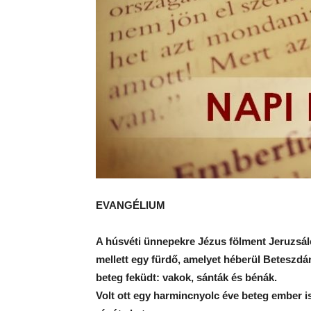
EVANGÉLIUM
A húsvéti ünnepekre Jézus fölment Jeruzsá
mellett egy fürdő, amelyet héberül Beteszdá
beteg feküdt: vakok, sánták és bénák.
Volt ott egy harmincnyolc éve beteg ember is