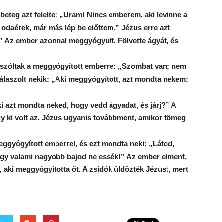
eteg azt felelte: „Uram! Nincs emberem, aki levinne a
 odaérek, már más lép be előttem.” Jézus erre azt
j!” Az ember azonnal meggyógyult. Fölvette ágyát, és
ászóltak a meggyógyított emberre: „Szombat van; nem
álaszolt nekik: „Aki meggyógyított, azt mondta nekem:
i azt mondta neked, hogy vedd ágyadat, és járj?” A
 ki volt az. Jézus ugyanis továbbment, amikor tömeg
ggyógyított emberrel, és ezt mondta neki: „Látod,
ogy valami nagyobb bajod ne essék!” Az ember elment,
 aki meggyógyította őt. A zsidók üldözték Jézust, mert