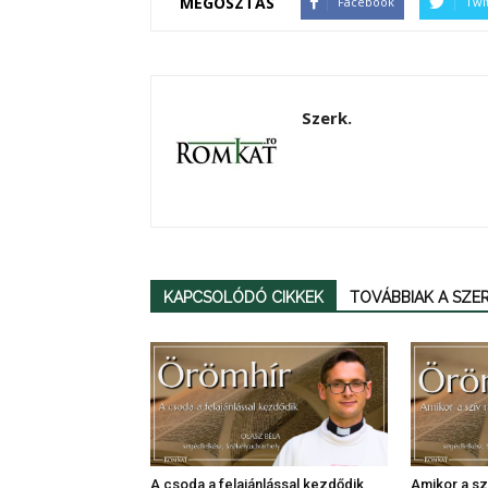
MEGOSZTÁS
Facebook
Twi
Szerk.
KAPCSOLÓDÓ CIKKEK
TOVÁBBIAK A SZ
A csoda a felajánlással kezdődik
Amikor a szí