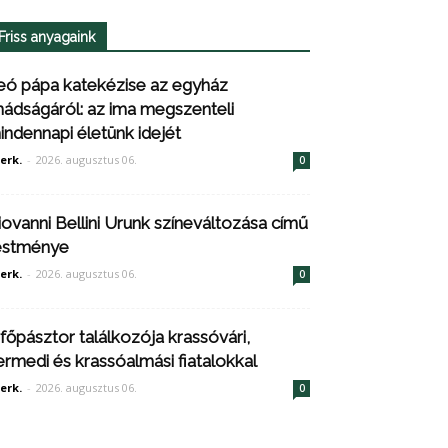
Friss anyagaink
eó pápa katekézise az egyház
mádságáról: az ima megszenteli
indennapi életünk idejét
erk.
-
2026. augusztus 06.
0
iovanni Bellini Urunk színeváltozása című
estménye
erk.
-
2026. augusztus 06.
0
 főpásztor találkozója krassóvári,
ermedi és krassóalmási fiatalokkal
erk.
-
2026. augusztus 06.
0