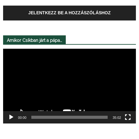
JELENTKEZZ BE A HOZZÁSZÓLÁSHOZ
Amikor Csíkban járt a pápa…
Videólejátszó
00:00
35:02