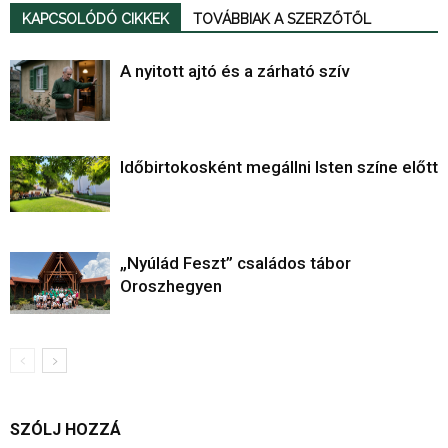
KAPCSOLÓDÓ CIKKEK
TOVÁBBIAK A SZERZŐTŐL
A nyitott ajtó és a zárható szív
Időbirtokosként megállni Isten színe előtt
„Nyúlád Feszt” családos tábor
Oroszhegyen
SZÓLJ HOZZÁ