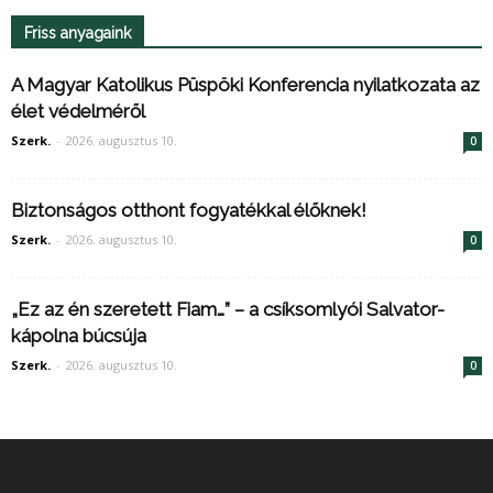
Friss anyagaink
A Magyar Katolikus Püspöki Konferencia nyilatkozata az
élet védelméről
Szerk.
-
2026. augusztus 10.
0
Biztonságos otthont fogyatékkal élőknek!
Szerk.
-
2026. augusztus 10.
0
„Ez az én szeretett Fiam…” – a csíksomlyói Salvator-
kápolna búcsúja
Szerk.
-
2026. augusztus 10.
0