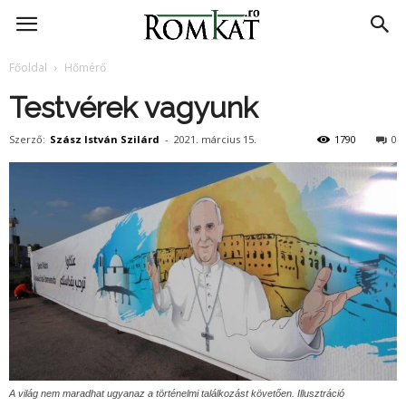
RomKat.ro
Főoldal
Hőmérő
Testvérek vagyunk
Szerző:
Szász István Szilárd
-
2021. március 15.
1790
0
A világ nem maradhat ugyanaz a történelmi találkozást követően. Illusztráció