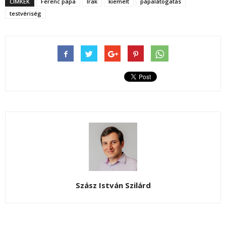
CIMKÉK
Ferenc pápa
Irak
kiemelt
pápalátogatás
testvériség
Szász István Szilárd