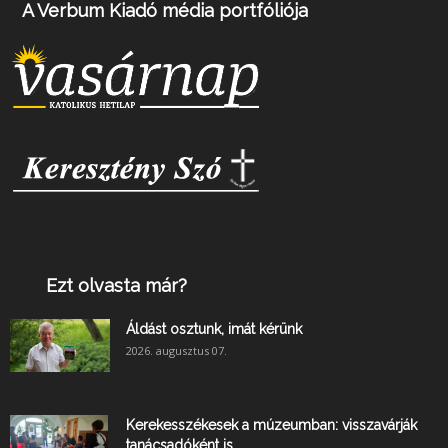
A Verbum Kiadó média portfóliója
Ezt olvasta már?
Áldást osztunk, imát kérünk
2026. augusztus 07.
Kerekesszékesek a múzeumban: visszavárják
tanácsadóként is