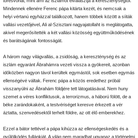
törésvonal, mint ami az iszlámot elválasztja a kereszténységtől.
Mindennek ellenére Ferenc pápa kitárta kezét, és nemcsak a
helyi vértanú egyházzal találkozott, hanem többek között a síiták
vallási vezetőjével, Ali al-Szisztani nagyajatollaht is meglátogatta,
akivel megerősítették a két vallási közösség együttműködésének
és barátságának fontosságát.
A három nagy világvallás, a zsidóság, a kereszténység és az
iszlám egyaránt Ábrahámra vezeti vissza a gyökereit, azonban
időközben nagyon távol kerültek egymástól, sok esetben egymás
ellenségévé váltak. Ferenc pápa a közös eredethez próbál
visszanyúlni az Ábrahám földjére tett látogatásával. Nem huny
szemet a véres konfliktusok, a terrorizmus, a háború fölött, de a
béke zarándokaként, a testvériséget keresve érkezett a vér
áztatta, szenvedésektől terhelt földre, az ott élő emberekhez.
Ezzel a bátor tettével a pápa kihúzza az ellenségeskedés és a
gyűlölködés fullánkját. A világ nem maradhat ugyanaz a történelmi