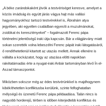
„A béke zarándokaként jövök a testvériséget keresve, amelyet a
közös imádság és együtt járás vágya hajt más vallási
hagyományokhoz tartozó testvérekkel is, Ábrahám atya
jegyében, aki egyetlen családban egyesíti a muzulmánokat,
zsidókat és keresztényeket” – fogalmazott Ferenc pápa
történelmi jelentőségű iraki útja kapcsán. Bár a világjárvány miatt
sokan szerették volna lebeszélni Ferenc pápát iraki látogatásáról,
ő rendíthetetlenül kitartott az utazás mellett. Annak ellenére is
vállalta a kockázatot, hogy az utazása előtti napokban
rakétatámadás érte a nyugat-iraki Anbár tartományban lévő Ín el-
Aszad támaszpontot.
Miközben sokszor még az édes testvérünkkel is majdhogynem
kibékíthetetlen konfliktusba kerülünk, szinte felfoghatatlan
mélységű és üzenetű Ferenc pápa példaadása. Talán nincs is
nagyobb horderejű, térben is időben kiterjedtebb konfliktus és