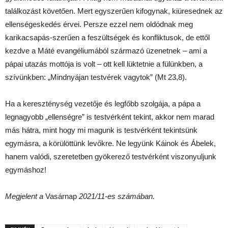
találkozást követően. Mert egyszerűen kifogynak, kiüresednek az
ellenségeskedés érvei. Persze ezzel nem oldódnak meg
karikacsapás-szerűen a feszültségek és konfliktusok, de ettől
kezdve a Máté evangéliumából származó üzenetnek – ami a
pápai utazás mottója is volt – ott kell lüktetnie a fülünkben, a
szívünkben: „Mindnyájan testvérek vagytok” (Mt 23,8).
Ha a kereszténység vezetője és legfőbb szolgája, a pápa a
legnagyobb „ellenségre” is testvérként tekint, akkor nem marad
más hátra, mint hogy mi magunk is testvérként tekintsünk
egymásra, a körülöttünk levőkre. Ne legyünk Káinok és Ábelek,
hanem valódi, szeretetben gyökerező testvérként viszonyuljunk
egymáshoz!
Megjelent a
Vasárnap
2021/11-es számában.