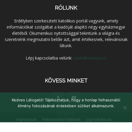
RÓLUNK
Erdélyben szerkesztett katolikus portál vagyunk, amely
információkat szolgáltat a kiadóját alapító négy egyházmegye
életéből. Ökumenikus nyitottsággal tekintünk a világra és
szeretnénk megmutatni belőle azt, amit értékesnek, relevánsnak
látunk.
Lépj kapcsolatba velünk:
szerk@verbum.ro
KÖVESS MINKET
Kedves Látogató! Tájékoztatjuk, hogy a honlap felhasználói
élmény fokozásának érdekében sütiket alkalmazunk.
Elfogadom
Impresszum
Felhasználási feltételek
Jogi nyilatkozat
Adatvédelem
Médiaajánlat
Kapcsolat