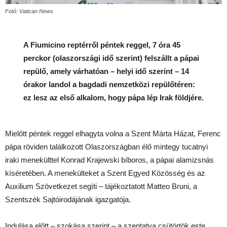
Fotó: Vatican News
A Fiumicino reptérről péntek reggel, 7 óra 45
perckor (olaszországi idő szerint) felszállt a pápai
repülő, amely várhatóan – helyi idő szerint – 14
órakor landol a bagdadi nemzetközi repülőtéren:
ez lesz az első alkalom, hogy pápa lép Irak földjére.
Mielőtt péntek reggel elhagyta volna a Szent Márta Házat, Ferenc
pápa röviden találkozott Olaszországban élő mintegy tucatnyi
iraki menekülttel Konrad Krajewski bíboros, a pápai alamizsnás
kíséretében. A menekülteket a Szent Egyed Közösség és az
Auxilium Szövetkezet segíti – tájékoztatott Matteo Bruni, a
Szentszék Sajtóirodájának igazgatója.
Indulása előtt – szokása szerint – a szentatya csütörtök este