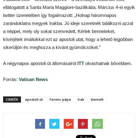
ellátogatott a Santa Maria Maggiore-bazilikába. Március 4-ei egyik
twitter üzenetében így fogalmazott: „Holnap háromnapos
zarándoklatra megyek Irakba. Jó ideje szeretnék találkozni azzal
a néppel, mely oly sokat szenvedett. Kérlek benneteket,
kísérjétek imáitokkal ezt az apostoli utat, hogy a lehető legjobban
sikerüljön és meghozza a kívánt gyümölcsöket.”
A négynapos apostoli út állomásairól
ITT
olvashatnak bővebben.
Forrás:
Vatican News
CIMKÉK
apostoli út
Ferenc pápa
Irak
kiemelt