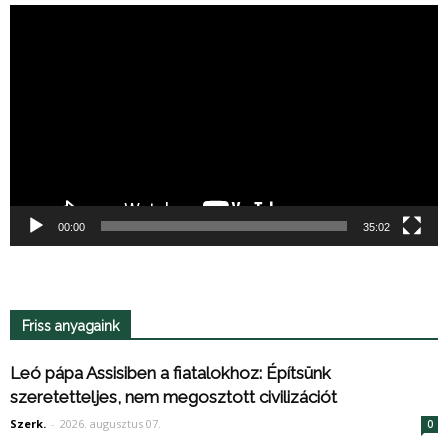
Videólejátszó
00:00
35:02
Friss anyagaink
Leó pápa Assisiben a fiatalokhoz: Építsünk
szeretetteljes, nem megosztott civilizációt
Szerk.
-
2026. augusztus 07.
0