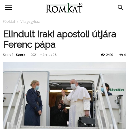
RomKat.ro
Főoldal
Világegyház
Elindult iraki apostoli útjára
Ferenc pápa
Szerző:
Szerk.
-
2021. március 05.
2420
0