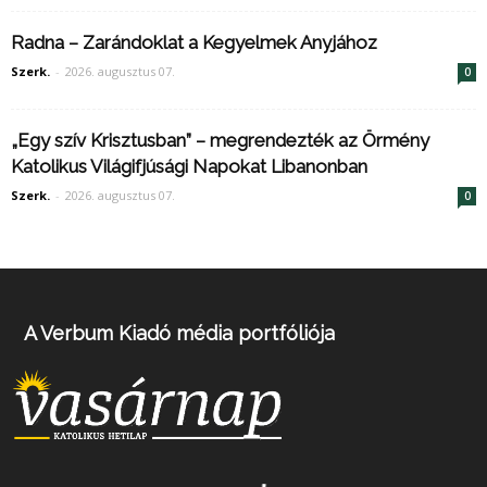
Radna – Zarándoklat a Kegyelmek Anyjához
Szerk.
-
2026. augusztus 07.
0
„Egy szív Krisztusban” – megrendezték az Örmény
Katolikus Világifjúsági Napokat Libanonban
Szerk.
-
2026. augusztus 07.
0
A Verbum Kiadó média portfóliója